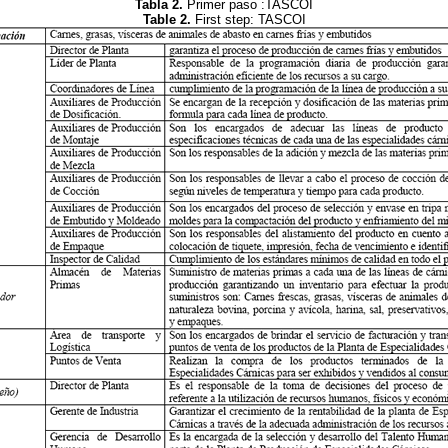
Tabla 2.
Primer paso :TASCOI
Table 2.
First step: TASCOI