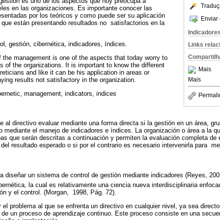
 gestión es uno de los aspectos que hoy preocupa a
Traduç
veles en las organizaciones. Es importante conocer las
esentadas por los teóricos y como puede ser su aplicación
Enviar 
que están presentando resultados no satisfactorios en la
Indicadore
ol, gestión, cibernética, indicadores, índices.
Links rela
Compartilh
of the management is one of the aspects that today worry to
ls of the organizations. It is important to know the different
Mais
eticians and like it can be his application in areas or
Mais
ying results not satisfactory in the organization.
bernetic, management, indicators, indices
Permali
e al directivo evaluar mediante una forma directa si la gestión en un área, g
 mediante el manejo de indicadores e índices. La organización o área a la que
as que serán descritas a continuación y permiten la evaluación completa de 
del resultado esperado o si por el contrario es necesario intervenirla para m
a diseñar un sistema de control de gestión mediante indicadores (Reyes, 200
bernética, la cual es relativamente una ciencia nueva interdisciplinaria enfoca
ón y el control. (Morgan, 1998, Pág. 72).
el problema al que se enfrenta un directivo en cualquier nivel, ya sea directo
 de un proceso de aprendizaje continuo. Este proceso consiste en una secuen