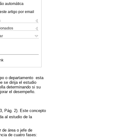
ão automática
este artigo por email
s
cionados
ar
nk
rupo o departamento esta
 se dirija el estudio
ella determinando si su
ejorar el desempeño.
3, Pág. 2). Este concepto
da al estudio de la
r de área o jefe de
cia de cuatro fases: