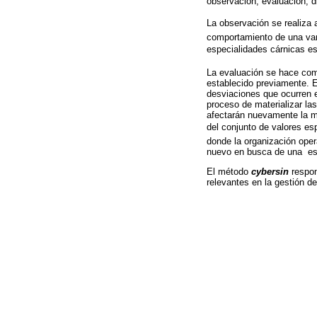
observación, evaluación, d
La observación se realiza a
comportamiento de una vari
especialidades cárnicas e
La evaluación se hace com
establecido previamente. E
desviaciones que ocurren e
proceso de materializar las
afectarán nuevamente la me
del conjunto de valores esp
donde la organización oper
nuevo en busca de una estr
El método
cybersin
respon
relevantes en la gestión d