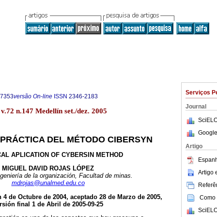
Serviços P
-7353
versão On-line
ISSN
2346-2183
Journal
v.72 n.147 Medellín set./dez. 2005
SciELO
Google
 PRÁCTICA DEL MÉTODO CIBERSYN
Artigo
AL APLICATION OF CYBERSIN METHOD
Espanh
MIGUEL DAVID ROJAS LÓPEZ
Artigo
geniería de la organización, Facultad de minas.
mdrojas@unalmed.edu.co
Referên
n 4 de Octubre de 2004, aceptado 28 de Marzo de 2005,
Como c
rsión final 1 de Abril de 2005-09-25
SciELO