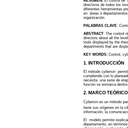
RESUMEN:
El control de
directivos de todos los ni
diferentes herramientas pr
en áreas o departamentos 
organización.
PALABRAS CLAVE
: Contr
ABSTRACT
: The control 
directors about all the leve
tools displayed by the theor
departments that are displa
KEY WORDS:
Control, cy
1. INTRODUCCIÓN
El método
cybersin
permit
cumpliendo con lo planeado
necesita una serie de etap
función se enmarca dentro 
2. MARCO TEÓRICO
Cybersin es un método par
tiene sus orígenes en la ci
información, la comunicaci
El modelo permite explicar 
departamento, en términos