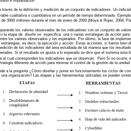
iseño e implantación.
 través de la definición y medición de un conjunto de indicadores. Un indicad
able cualitativa o cuantitativa en un período de tiempo determinado. Ejemplo,
s de 3000 millones durante el mes de enero de
2000 (Moya & Rojas, 2004, Pág
parando los valores observados de los indicadores con un conjunto de valor
n la etapa de diseño se especifica una o varias estrategias de acción para
ntre los valores observados y los esperados. Por último, la fase de implemen
 estrategias, es decir, la ejecución y acción. Estas acciones, si fueron bien
dición de los indicadores del área estudiada de tal manera que los resultado
erados. Si el resultado se ajusta a lo esperado se dice que el sistema esta b
a al cual corresponden los indicadores que se observan. Pero Si no ocurre, el
ategia diferente de acción para retomar el control de la gestión de la unidad
de a la pregunta ¿Cómo diseñar y poner en funcionamiento los ciclos de cont
e una organización? Las etapas y las herramientas utilizadas se pueden sintet