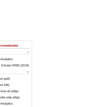
ersonalizados
 Analytics
 Scholar H5M5 (
2019
)
ol (pdf)
 em XML
cias do artigo
itar este artigo
 Analytics