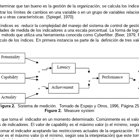
terminar que tan bueno es la gestión de la organización, se calcula los índice
ar los límites de cambios en una variable o en un grupo de variables relaci
a u otras características. (Spiegel, 1970).
e índices es reducir la complejidad del manejo del sistema de control de gest
dades de medida de los indicadores a una escala porcentual. La forma de logr
l método que utiliza una herramienta conocida como Cyberfilter. (Beer, 1979,
culo de los índices. En primera instancia se parte de la definición de tres valo
Figura 2.
Sistema de medición. Tomado de Espejo y Otros, 1996, Página 2
Figure 2.
Measure system
 el que toma el indicador en un momento determinado. Comúnmente es el valo
de indicadores. El valor de capability es el máximo valor (o el mínimo, segú
tomar el indicador aceptando las restricciones actuales de la organización. F
or es el máximo valor (o el mínimo, según sea la interpretación) que este tomar