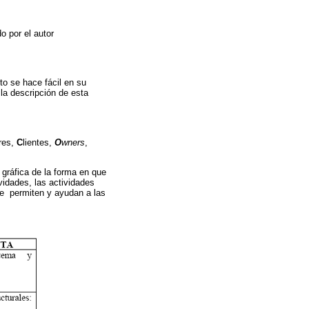
 por el autor
o se hace fácil en su
 la descripción de esta
res,
C
lientes,
O
wners
,
gráfica de la forma en que
vidades, las actividades
ue permiten y ayudan a las