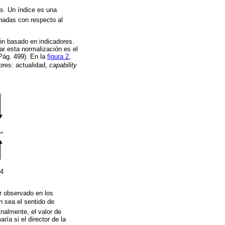
s. Un índice es una
onadas con respecto al
ión basado en indicadores.
ar esta normalización es el
 Pág. 499). En la
figura 2
,
res: actualidad, 
capability
54
r observado en los
n sea el sentido de
inalmente, el valor de
ía si el director de la