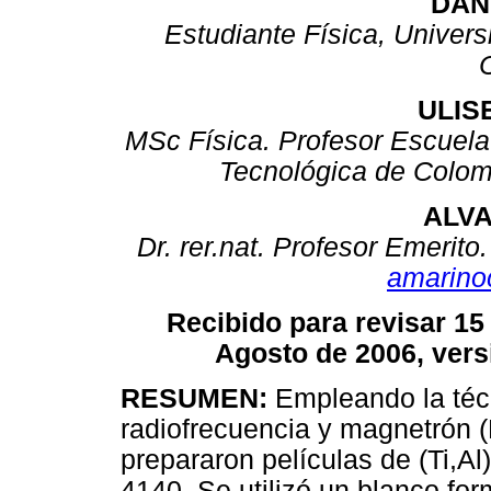
DAN
Estudiante Física, Univer
ULIS
MSc Física. Profesor Escuela
Tecnológica de Colo
ALV
Dr. rer.nat. Profesor Emerit
amarino
Recibido para revisar 15
Agosto de 2006, vers
RESUMEN:
Empleando la técn
radiofrecuencia y magnetrón 
prepararon películas de (Ti,Al
4140. Se utilizó un blanco fo