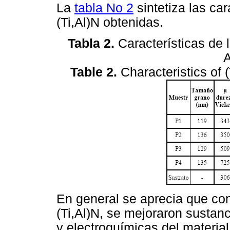
La
tabla No 2
sintetiza las car
(Ti,Al)N obtenidas.
Tabla 2.
Características de l
A
Table 2.
Characteristics of 
En general se aprecia que con
(Ti,Al)N, se mejoraron susta
y electroquímicas del materia