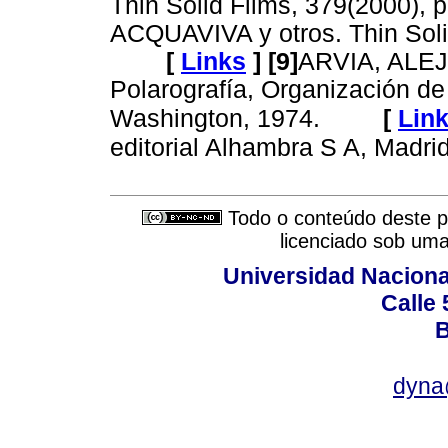
Thin Solid Films, 379(2000), 
ACQUAVIVA y otros. Thin Soli
[
Links
]
[9]
ARVIA, ALE
Polarografía, Organización d
Washington, 1974.
[
Lin
editorial Alhambra S A, Madri
Todo o conteúdo deste pe
licenciado sob um
Universidad Naciona
Calle 
B
dyna