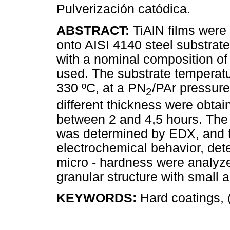
Pulverización catódica.
ABSTRACT:
TiAlN films were 
onto AISI 4140 steel substrate
with a nominal composition o
used. The substrate temperat
330 ºC, at a PN
/PAr pressure
2
different thickness were obtai
between 2 and 4,5 hours. The 
was determined by EDX, and 
electrochemical behavior, de
micro - hardness were analyze
granular structure with small
KEYWORDS:
Hard coatings, (