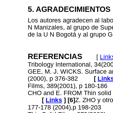
5. AGRADECIMIENTOS
Los autores agradecen al labo
N Manizales, al grupo de Sup
de la U N Bogotá y al grupo 
REFERENCIAS
[
Link
Tribology International, 34(20
GEE, M. J. WICKS. Surface a
(2000), p 376-382
[
Link
Films, 389(2001), p 180-186
CHO and E. FROM Thin solid F
[
Links
]
[6]
Z. ZHO y otr
177-178 (2004),p 198-203