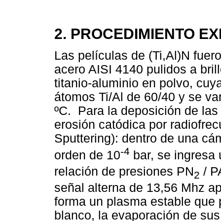
2. PROCEDIMIENTO E
Las películas de (Ti,Al)N fue
acero AISI 4140 pulidos a bril
titanio-aluminio en polvo, cu
átomos Ti/Al de 60/40 y se va
ºC. Para la deposición de las 
erosión catódica por radiofre
Sputtering): dentro de una cá
-4
orden de 10
bar, se ingresa
relación de presiones PN
/ P
2
señal alterna de 13,56 Mhz apl
forma un plasma estable que 
blanco, la evaporación de su