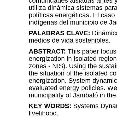
comunidades aisladas antes y
utiliza dinámica sistemas par
políticas energéticas. El cas
indígenas del municipio de J
PALABRAS CLAVE:
Dinámica
medios de vida sostenibles.
ABSTRACT:
This paper focuse
energization in isolated regio
zones - NIS). Using the susta
the situation of the isolated 
energization. System dynamics
evaluated energy policies. We
municipality of Jambaló in th
KEY WORDS:
Systems Dynami
livelihood.