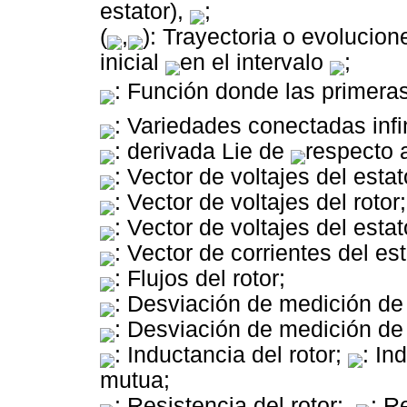
estator),
;
(
,
): Trayectoria o evolucion
inicial
en el intervalo
;
: Función donde las primeras 
: Variedades conectadas infi
: derivada Lie de
respecto 
: Vector de voltajes del est
: Vector de voltajes del rotor;
: Vector de voltajes del esta
: Vector de corrientes del est
: Flujos del rotor;
: Desviación de medición de 
: Desviación de medición de f
: Inductancia del rotor;
: In
mutua;
: Resistencia del rotor;
: R