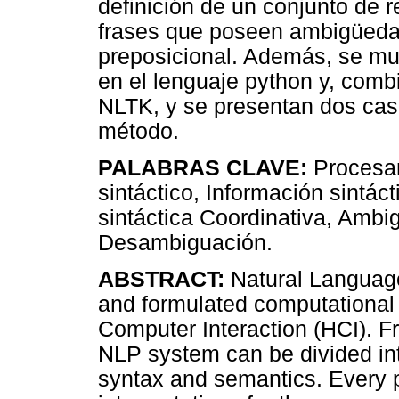
definición de un conjunto de 
frases que poseen ambigüedad 
preposicional. Además, se mu
en el lenguaje python y, com
NLTK, y se presentan dos caso
método.
PALABRAS CLAVE:
Procesam
sintáctico, Información sintá
sintáctica Coordinativa, Ambi
Desambiguación.
ABSTRACT:
Natural Languag
and formulated computationa
Computer Interaction (HCI). Fr
NLP system can be divided in
syntax and semantics. Every p