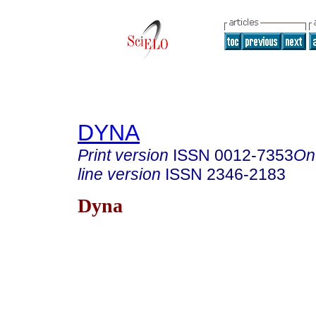
DYNA
Print version
ISSN
0012-7353
On
line version
ISSN
2346-2183
Dyna