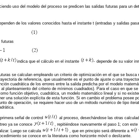
ciendo uso del modelo del proceso se predicen las salidas futuras para un de
ependen de los valores conocidos hasta el instante t (entradas y salidas pas
 futuras
indica que el cálculo en el instante
depende de su valor in
uturas se calculan empleando un criterio de optimización en el que se busca 
ayectoria de referencia, que usualmente es el punto de ajuste o una trayector
ción cuadrática de los errores entre la salida predicha por el modelo matemát
ar al planteamiento del criterio de mínimos cuadrados). Para el caso en que se
omo función objetivo, cuadrática, un modelo matemático lineal y si no existen
ner una solución explícita de esta función. Si en cambio el problema posee 
punto de operación, se requiere hacer uso de un método numérico de tipo iterat
drática.
primera señal de control
al proceso, desechándose las otras calculad
streo ya se conoce
, repitiéndose nuevamente el paso 1; con este 
lizar. Luego se calcula
, que en principio será diferente a
ocedimiento se conoce en la literatura como horizonte móvil o deslizante.