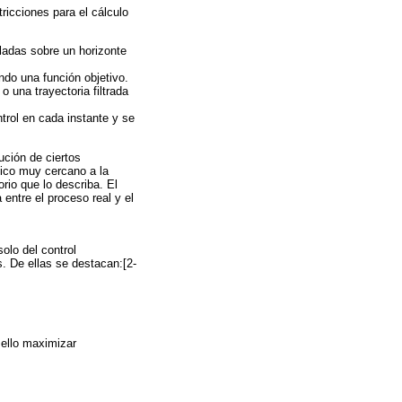
tricciones para el cálculo
oladas sobre un horizonte
ndo una función objetivo.
o una trayectoria filtrada
ntrol en cada instante y se
ción de ciertos
ico muy cercano a la
rio que lo describa. El
entre el proceso real y el
olo del control
. De ellas se destacan:[2-
 ello maximizar