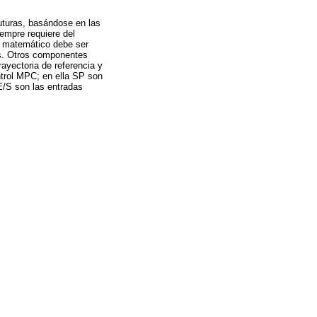
uturas, basándose en las
empre requiere del
lo matemático debe ser
as. Otros componentes
rayectoria de referencia y
ntrol MPC; en ella SP son
 E/S son las entradas