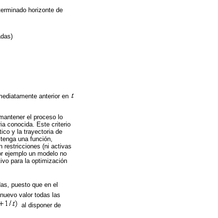
terminado horizonte de
adas)
mediatamente anterior en
mantener el proceso lo
ia conocida. Este criterio
ico y la trayectoria de
 tenga una función,
 restricciones (ni activas
por ejemplo un modelo no
ivo para la optimización
as, puesto que en el
nuevo valor todas las
al disponer de