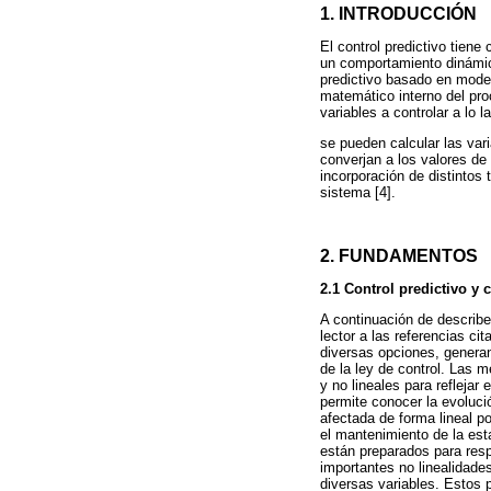
1. INTRODUCCIÓN
El control predictivo tien
un comportamiento dinámico
predictivo basado en model
matemático interno del proc
variables a controlar a lo 
se pueden calcular las vari
converjan a los valores de
incorporación de distintos
sistema [4].
2. FUNDAMENTOS
2.1 Control predictivo y 
A continuación de describ
lector a las referencias c
diversas opciones, generan
de la ley de control. Las 
y no lineales para reflejar
permite conocer la evolució
afectada de forma lineal po
el mantenimiento de la est
están preparados para resp
importantes no linealidade
diversas variables. Estos 