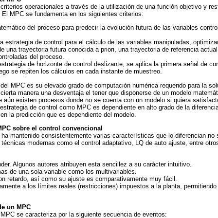
riterios operacionales a través de la utilización de una función objetivo y res
. El MPC se fundamenta en los siguientes criterios:
temático del proceso para predecir la evolución futura de las variables contr
 estrategia de control para el cálculo de las variables manipuladas, optimiza
e una trayectoria futura conocida a priori, una trayectoria de referencia actual 
ontroladas del proceso.
estrategia de horizonte de control deslizante, se aplica la primera señal de co
uego se repiten los cálculos en cada instante de muestreo.
 del MPC es su elevado grado de computación numérica requerido para la solu
 cierta manera una desventaja el tener que disponerse de un modelo matemát
ue aún existen procesos donde no se cuenta con un modelo si quiera satisfacto
 estrategia de control como MPC es dependiente en alto grado de la diferencia 
o en la predicción que es dependiente del modelo.
 MPC sobre el control convencional
a mantenido consistentemente varias características que lo diferencian no s
 técnicas modernas como el control adaptativo, LQ de auto ajuste, entre otros
er. Algunos autores atribuyen esta sencillez a su carácter intuitivo.
as de una sola variable como los multivariables.
n retardo, así como su ajuste es comparativamente muy fácil.
mente a los límites reales (restricciones) impuestos a la planta, permitiendo
 de un MPC
 MPC se caracteriza por la siguiente secuencia de eventos: