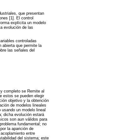
dustriales, que presentan
nes [1]. El control
forma explícita un modelo
la evolución de las
variables controladas
 abierta que permite la
obre las señales del
 y completo se Remite al
de estos se pueden elegir
ión objetivo y la obtención
lación de modelos lineales
vo usando un modelo lineal
a; dicha evolución estará
ásicos son aun válidos para
n problema fundamental; no
or la aparición de
 acoplamiento entre
tabilidad del sistema; este