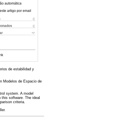
ão automática
este artigo por email
s
cionados
ar
nk
rios de estabilidad y
 en Modelos de Espacio de
ntrol system. A model
 this software. The ideal
rison criteria.
ler.