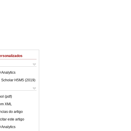
ersonalizados
 Analytics
 Scholar H5M5 (
2019
)
ol (pdf)
 em XML
cias do artigo
itar este artigo
 Analytics