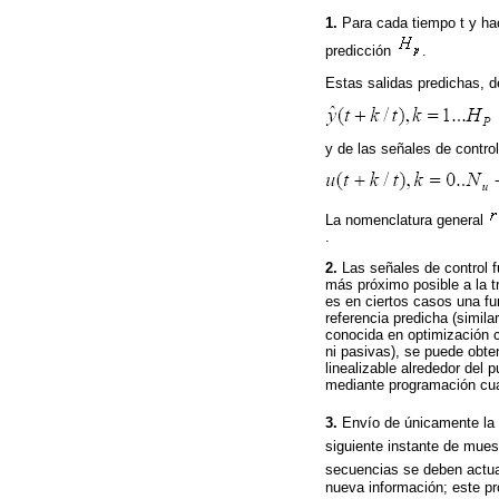
1.
Para cada tiempo t y ha
predicción
.
Estas salidas predichas, d
y de las señales de control
La nomenclatura general
.
2.
Las señales de control f
más próximo posible a la tr
es en ciertos casos una fun
referencia predicha (simil
conocida en optimización c
ni pasivas), se puede obte
linealizable alrededor del 
mediante programación cua
3.
Envío de únicamente la 
siguiente instante de mue
secuencias se deben actua
nueva información; este pr