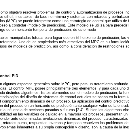
e como objetivo resolver problemas de control y automatización de procesos in
 difícil, inestables, de fase no-mínima y sistemas con retardos y perturbacio
os (MPC) se puede interpretar como una estrategia de control que utiliza de 
eso a controlar (modelo de predicción). Este modelo se utiliza para predecir 
largo de un horizonte temporal de predicción; de este modo
ables manipuladas futuras para lograr que en El horizonte de predicción, las 
 referencia. Una de las propiedades más atractivas del MPC es su formulación
 tipos de modelos de predicción, así como la consideración de restricciones s
control PID
en algunos aspectos generales sobre MPC, pero para un tratamiento profundo
itadas. El control MPC posee principalmente tres elementos, y para cada uno 
do distintos algoritmos. Estos elementos son el modelo de predicción, la func
metodologías del diseño de sistemas de control actuales se basan en la formu
 el comportamiento dinámico de un proceso. La aplicación del control predicti
n del proceso en un horizonte de predicción ante cualquier valor de la entrad
r la influencia de acciones pasadas y futuras [2-4]. Si bien los algoritmos cl
abilidad en las variables de calidad en la mayoría los procesos, presentan u
onder ante determinadas evoluciones dinámicas del proceso, caracterizadas p
s, retardos puros, respuestas inversas y tampoco resuelven los problemas de
problemas inherentes a su propia concepción y diseño, son la causa de la ines