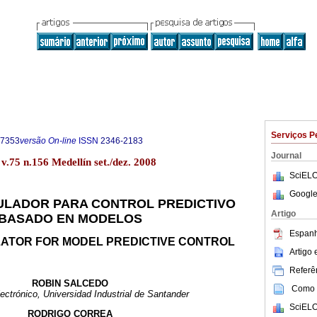
Serviços P
-7353
versão On-line
ISSN
2346-2183
Journal
v.75 n.156 Medellín set./dez. 2008
SciELO
Google
ULADOR PARA CONTROL PREDICTIVO
Artigo
BASADO EN MODELOS
Espanh
LATOR FOR MODEL PREDICTIVE CONTROL
Artigo
Referên
ROBIN SALCEDO
Como c
lectrónico, Universidad Industrial de Santander
SciELO
RODRIGO CORREA