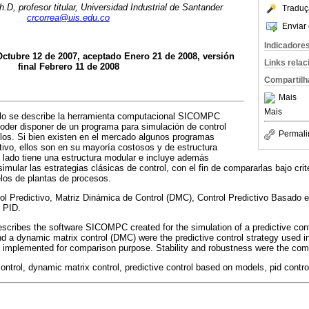
.D, profesor titular, Universidad Industrial de Santander
Traduç
crcorrea@uis.edu.co
Enviar 
Indicadore
Octubre 12 de 2007, aceptado Enero 21 de 2008, versión
Links rela
final Febrero 11 de 2008
Compartilh
Mais
Mais
ulo se describe la herramienta computacional SICOMPC
 poder disponer de un programa para simulación de control
Permali
los. Si bien existen en el mercado algunos programas
ctivo, ellos son en su mayoría costosos y de estructura
lado tiene una estructura modular e incluye además
ular las estrategias clásicas de control, con el fin de compararlas bajo crite
los de plantas de procesos.
rol Predictivo, Matriz Dinámica de Control (DMC), Control Predictivo Basado
 PID.
describes the software SICOMPC created for the simulation of a predictive co
d a dynamic matrix control (DMC) were the predictive control strategy used in
implemented for comparison purpose. Stability and robustness were the compa
ontrol, dynamic matrix control, predictive control based on models, pid control