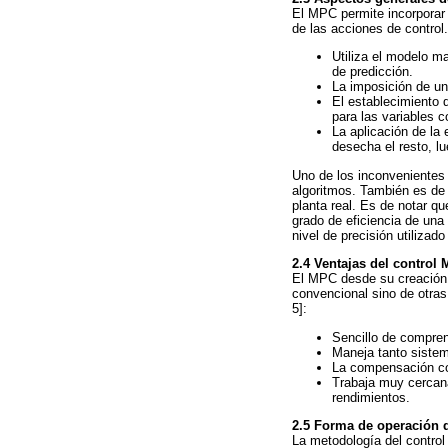
El MPC permite incorporar c
de las acciones de control
Utiliza el modelo ma
de predicción.
La imposición de una
El establecimiento d
para las variables c
La aplicación de la 
desecha el resto, l
Uno de los inconvenientes
algoritmos. También es de
planta real. Es de notar q
grado de eficiencia de una
nivel de precisión utilizad
2.4 Ventajas del control
El MPC desde su creación h
convencional sino de otras
5]:
Sencillo de comprend
Maneja tanto sistem
La compensación co
Trabaja muy cercana
rendimientos.
2.5 Forma de operación
La metodología del control