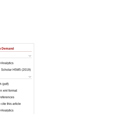
on Demand
 Analytics
 Scholar H5M5 (
2019
)
h (pdf)
 in xml format
 references
cite this article
 Analytics