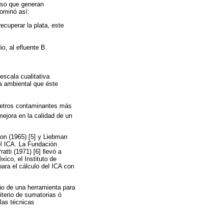
ceso que generan
nominó así:
ecuperar la plata, este
io, al efluente B.
escala cualitativa
za ambiental que éste
ámetros contaminantes más
mejora en la calidad de un
ton (1965) [5] y Liebman
el ICA. La Fundación
tti (1971) [6] llevó a
ico, el Instituto de
ara el cálculo del ICA con
eño de una herramienta para
iterio de sumatorias ó
 las técnicas