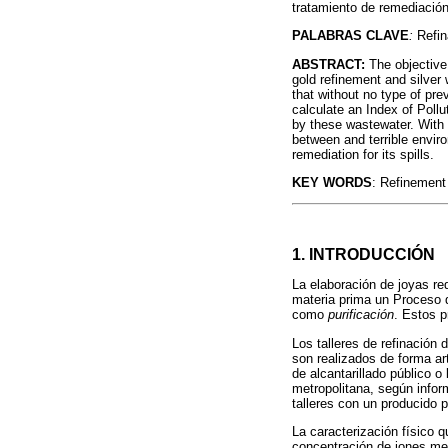
tratamiento de remediación
PALABRAS CLAVE
:
Refin
ABSTRACT:
The objective
gold refinement and silver 
that without no type of pr
calculate an Index of Pollu
by these wastewater. With t
between and terrible enviro
remediation for its spills.
KEY WORDS
: Refinement
1. INTRODUCCIÓN
La elaboración de joyas req
materia prima un Proceso 
como
purificación
. Estos p
Los talleres de refinación
son realizados de forma art
de alcantarillado público
metropolitana, según infor
talleres con un producido 
La caracterización físico 
concentración de iones met