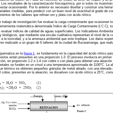
. Los resultados de la caracterización fisicoquímica, por si solos no muestra
estar ocasionando. Por lo anterior es necesario diseñar y construir una herra
 variables medidas, para predecir con un buen nivel de exactitud el grado de 
mientos de los talleres que refinan oro y plata con ácido nítrico.
te trabajo de investigación fue evaluar la carga contaminante que ocasionan lo
ramienta matemática denominada Índice de Carga Contaminante (I.C.C), t
evaluar índices de calidad de aguas superficiales. Los Indicadores Ambienta
y biológicos, que mediante una escala cualitativa representan el nivel de la c
, a la toxicidad, y a la amenaza ambiental que este implique. Los datos exper
eo realizado a un grupo de 6 talleres de la ciudad de Bucaramanga, que real
quematiza en la
figura 1
, se fundamenta en la capacidad del ácido nítrico para
stos están presentes en una proporción 1-3. El proceso involucra en primer 
ión, en proporción 1-2 o 1-4 con cobre o con plata para obtener una aleación
etales se funden en un crisol a una temperatura aproximada de 1100°C. La ale
e térmico se obtienen pequeños gránulos de metal aleado, con una elevada á
el cobre, presentes en la aleación, se disuelven con ácido nítrico a 25°C, com