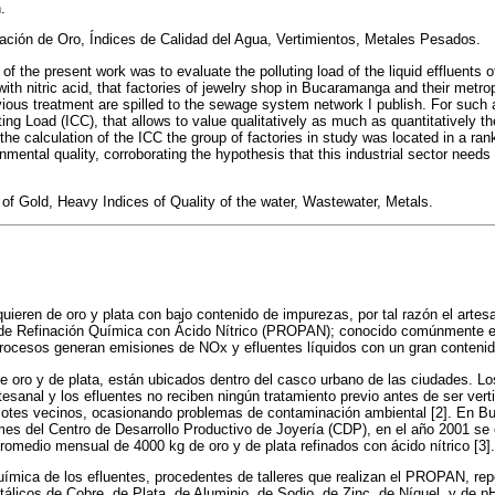
.
ación de Oro, Índices de Calidad del Agua, Vertimientos, Metales Pesados.
 of the present work was to evaluate the polluting load of the liquid effluents 
with nitric acid, that factories of jewelry shop in Bucaramanga and their metro
evious treatment are spilled to the sewage system network I publish. For such
ting Load (ICC), that allows to value qualitatively as much as quantitatively 
he calculation of the ICC the group of factories in study was located in a rank
nmental quality, corroborating the hypothesis that this industrial sector needs
 of Gold, Heavy Indices of Quality of the water, Wastewater, Metals.
uieren de oro y plata con bajo contenido de impurezas, por tal razón el artesa
de Refinación Química con Ácido Nítrico (PROPAN); conocido comúnmente en 
rocesos generan emisiones de NOx y efluentes líquidos con un gran contenido
 de oro y de plata, están ubicados dentro del casco urbano de las ciudades. Lo
esanal y los efluentes no reciben ningún tratamiento previo antes de ser vert
 o lotes vecinos, ocasionando problemas de contaminación ambiental [2]. En 
mes del Centro de Desarrollo Productivo de Joyería (CDP), en el año 2001 se
promedio mensual de 4000 kg de oro y de plata refinados con ácido nítrico [3].
química de los efluentes, procedentes de talleres que realizan el PROPAN, rep
álicos de Cobre, de Plata, de Aluminio, de Sodio, de Zinc, de Níquel, y de p