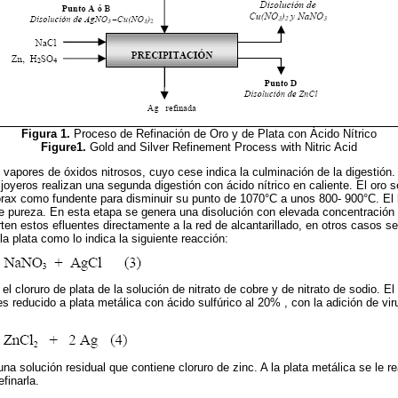
Figura 1.
Proceso de Refinación de Oro y de Plata con Ácido Nítrico
Figure1.
Gold and Silver Refinement Process with Nitric Acid
vapores de óxidos nitrosos, cuyo cese indica la culminación de la digestión.
joyeros realizan una segunda digestión con ácido nítrico en caliente. El oro 
órax como fundente para disminuir su punto de 1070°C a unos 800- 900°C. El l
 pureza. En esta etapa se genera una disolución con elevada concentración d
erten estos efluentes directamente a la red de alcantarillado, en otros casos 
a plata como lo indica la siguiente reacción:
l cloruro de plata de la solución de nitrato de cobre y de nitrato de sodio. El 
es reducido a plata metálica con ácido sulfúrico al 20% , con la adición de vir
a solución residual que contiene cloruro de zinc. A la plata metálica se le re
finarla.