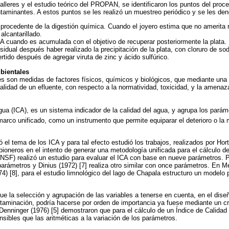
talleres y el estudio teórico del PROPAN, se identificaron los puntos del pro
taminantes. A estos puntos se les realizó un muestreo periódico y se les de
n procedente de la digestión química. Cuando el joyero estima que no amerita r
 alcantarillado.
n A cuando es acumulada con el objetivo de recuperar posteriormente la plata.
esidual después haber realizado la precipitación de la plata, con cloruro de sod
ertido después de agregar viruta de zinc y ácido sulfúrico.
bientales
s son medidas de factores físicos, químicos y biológicos, que mediante una 
calidad de un efluente, con respecto a la normatividad, toxicidad, y la amena
Agua (ICA), es un sistema indicador de la calidad del agua, y agrupa los par
marco unificado, como un instrumento que permite equiparar el deterioro o la 
 el tema de los ICA y para tal efecto estudió los trabajos, realizados por Hor
 pioneros en el intento de generar una metodología unificada para el cálculo d
SF) realizó un estudio para evaluar el ICA con base en nueve parámetros. Pra
arámetros y Dinius (1972) [7] realiza otro similar con once parámetros. En Méx
4) [8], para el estudio limnológico del lago de Chapala estructuro un modelo p
ue la selección y agrupación de las variables a tenerse en cuenta, en el dis
ontaminación, podría hacerse por orden de importancia ya fuese mediante un cr
 Denninger (1976) [5] demostraron que para el cálculo de un Índice de Calidad
nsibles que las aritméticas a la variación de los parámetros.