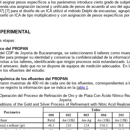
el asignar pesos específicos a los parámetros introduce cierto grado de subjet
enda una asignación racional y unificada de pesos de acuerdo al uso del agu
87) [7] para el diseño de un ICA utilizó el método Delphi de encuestas; agrup
señó un ICA de tipo multiplicativo y con asignación de pesos específicos por
XPERIMENTAL
es etapas:
tico del PROPAN
 del CDP de Joyería de Bucaramanga, se seleccionaron 6 talleres como mues
ler para proteger su identidad y conservar la confidencialidad de la informació
sitas a los talleres
,
identificando que ningún procesos está estandarizado. L
del artesano; dado que no se dispone de equipos de medición adecuados. En 
 los efluentes del estudio.
coquímica de los efluentes del PROPAN
ectaron muestras de 400 ml de cada uno de los efluentes, correspondientes a 
se registro la información que se indica en la
tabla 1
.
peración del Proceso de Refinación de Oro y de Plata Con Ácido Nítrico Real
Joyería
itions of the Gold and Silver Process of Refinement with Nitric Acid Reali