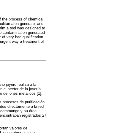
of the process of chemical
politan area generate, and
 aim a tool was designed to
the contamination generated
 of very bad qualification
 urgent way a treatment of
no joyero realiza a la
el sector de la joyería
 de iones metálicos [1].
s procesos de purificación
idos directamente a la red
Bucaramanga y su área
 encontraban registrados 27
ortan valores de
H, que sobrepasan la