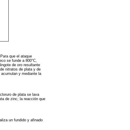
 Para que el ataque
seco se funde a 800°C,
ingote de oro resultante
e nitratos de plata y de
se acumulan y mediante la
cloruro de plata se lava
uta de zinc; la reacción que
aliza un fundido y afinado