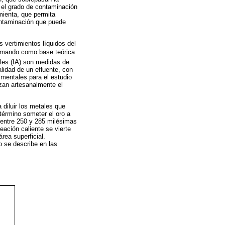
n el grado de contaminación
mienta, que permita
contaminación que puede
s vertimientos líquidos del
omando como base teórica
les (IA) son medidas de
alidad de un efluente, con
imentales para el estudio
izan artesanalmente el
 diluir los metales que
término someter el oro a
 entre 250 y 285 milésimas
ación caliente se vierte
rea superficial.
o se describe en las