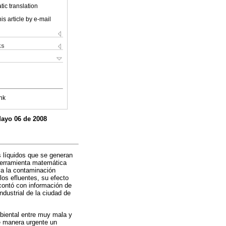
ic translation
is article by e-mail
ks
nk
Mayo 06 de 2008
es líquidos que se generan
 herramienta matemática
va la contaminación
los efluentes, su efecto
 contó con información de
ndustrial de la ciudad de
mbiental entre muy mala y
de manera urgente un