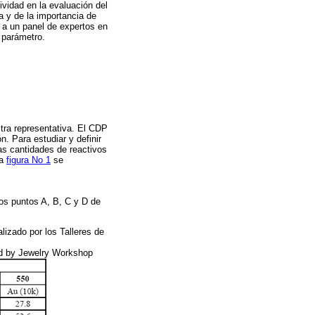
ividad en la evaluación del
a y de la importancia de
ó a un panel de expertos en
 parámetro.
tra representativa. El CDP
n. Para estudiar y definir
as cantidades de reactivos
la
figura No 1
se
los puntos A, B, C y D de
izado por los Talleres de
zed by Jewelry Workshop