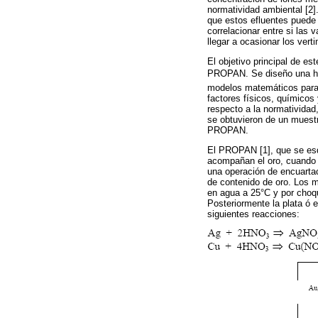
normatividad ambiental [2]
que estos efluentes puede 
correlacionar entre si las
llegar a ocasionar los verti
El objetivo principal de es
PROPAN. Se diseño una her
modelos matemáticos para 
factores físicos, químicos 
respecto a la normatividad
se obtuvieron de un muestr
PROPAN.
El PROPAN [1], que se es
acompañan el oro, cuando e
una operación de encuartac
de contenido de oro. Los m
en agua a 25°C y por choqu
Posteriormente la plata ó 
siguientes reacciones: