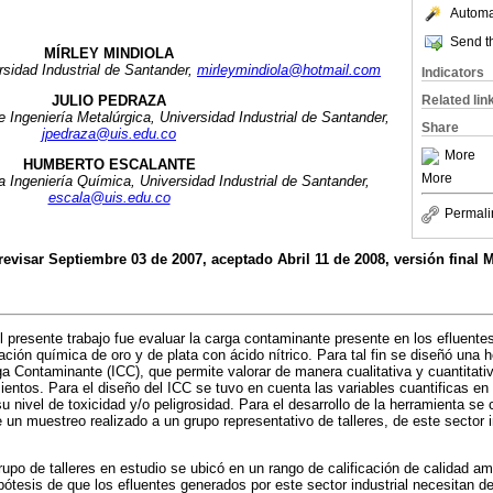
Automat
Send th
MÍRLEY MINDIOLA
rsidad Industrial de Santander,
mirleymindiola@hotmail.com
Indicators
JULIO PEDRAZA
Related lin
e Ingeniería Metalúrgica, Universidad Industrial de Santander,
Share
jpedraza@uis.edu.co
More
HUMBERTO ESCALANTE
More
la Ingeniería Química, Universidad Industrial de Santander,
escala@uis.edu.co
Permali
revisar Septiembre 03 de 2007, aceptado Abril 11 de 2008, versión final 
el presente trabajo fue evaluar la carga contaminante presente en los efluent
nación química de oro y de plata con ácido nítrico. Para tal fin se diseñó una
 Contaminante (ICC), que permite valorar de manera cualitativa y cuantitati
ientos. Para el diseño del ICC se tuvo en cuenta las variables cuantificas en 
u nivel de toxicidad y/o peligrosidad. Para el desarrollo de la herramienta se
 un muestreo realizado a un grupo representativo de talleres, de este sector i
grupo de talleres en estudio se ubicó en un rango de calificación de calidad a
pótesis de que los efluentes generados por este sector industrial necesitan 