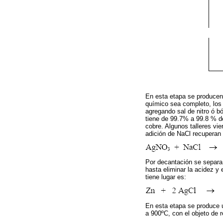
En esta etapa se producen 
químico sea completo, los 
agregando sal de nitro ó b
tiene de 99.7% a 99.8 % de
cobre. Algunos talleres vi
adición de NaCl recuperan l
Por decantación se separa e
hasta eliminar la acidez y 
tiene lugar es:
En esta etapa se produce un
a 900ºC, con el objeto de re