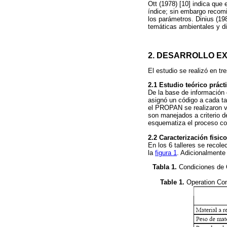
Ott (1978) [10] indica que 
índice; sin embargo recomi
los parámetros. Dinius (19
temáticas ambientales y di
2. DESARROLLO E
El estudio se realizó en tr
2.1 Estudio teórico prác
De la base de información
asignó un código a cada tal
el PROPAN se realizaron vi
son manejados a criterio 
esquematiza el proceso con
2.2 Caracterización fisi
En los 6 talleres se recol
la
figura 1
. Adicionalmente 
Tabla 1.
Condiciones de O
Table 1.
Operation Cond