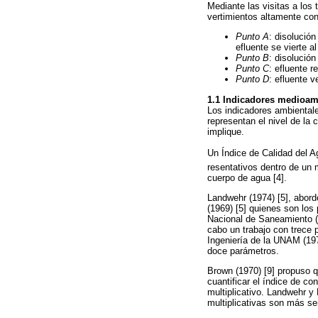
Mediante las visitas a los 
vertimientos altamente con
Punto A
: disolució
efluente se vierte al
Punto B
: disolució
Punto C
: efluente r
Punto D
: efluente v
1.1 Indicadores medioam
Los indicadores ambientale
representan el nivel de la 
implique.
Un Índice de Calidad del 
resentativos dentro de un 
cuerpo de agua [4].
Landwehr (1974) [5], abordó
(1969) [5] quienes son los
Nacional de Saneamiento (N
cabo un trabajo con trece p
Ingeniería de la UNAM (197
doce parámetros.
Brown (1970) [9] propuso q
cuantificar el índice de c
multiplicativo. Landwehr y
multiplicativas son más se