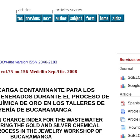
Services 
3
On-line version
ISSN
2346-2183
Journal
vol.75 no.156 Medellín Sep./Dic. 2008
SciELO
Google
 CARGA CONTAMINANTE PARA LOS
Article
GENERADOS DURANTE EL PROCESO DE
UÍMICA DE ORO EN LOS TALLERES DE
Spanis
YERÍA DE BUCARAMANGA
Article
Article
N CHARGE INDEX FOR THE WASTEWATER
ING THE GOLD AND SILVER CHEMICAL
How to 
ROCESS IN THE JEWELRY WORKSHOP OF
SciELO
BUCARAMANGA