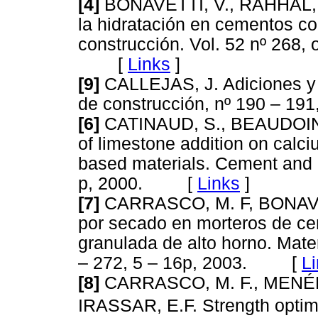
[4]
BONAVETTI, V., RAHHAL, V
la hidratación en cementos co
construcción. Vol. 52 nº 268, 
[
Links
]
[9]
CALLEJAS, J. Adiciones y 
de construcción, nº 190 – 191
[6]
CATINAUD, S., BEAUDOIN,
of limestone addition on cal
based materials. Cement and
p, 2000. [
Links
]
[7]
CARRASCO, M. F, BONAVET
por secado en morteros de cem
granulada de alto horno. Mater
– 272, 5 – 16p, 2003. [
L
[8]
CARRASCO, M. F., MENÉN
IRASSAR, E.F. Strength optimiz