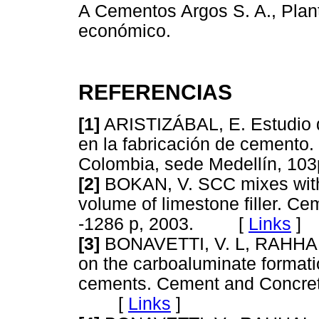
A Cementos Argos S. A., Plant
económico.
REFERENCIAS
[1]
ARISTIZÁBAL, E. Estudio d
en la fabricación de cemento.
Colombia, sede Medellín, 
[2]
BOKAN, V. SCC mixes with 
volume of limestone filler. 
-1286 p, 2003. [
Links
]
[3]
BONAVETTI, V. L, RAHHAL,
on the carboaluminate formatio
cements. Cement and Concrete
[
Links
]