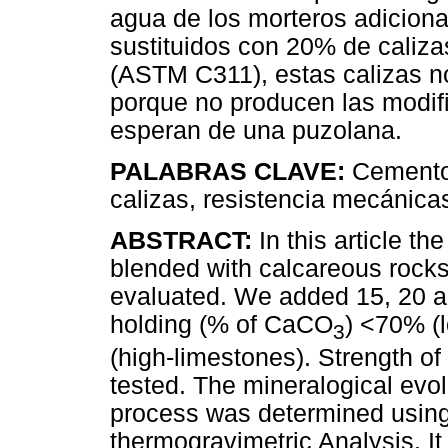
agua de los morteros adiciona
sustituidos con 20% de caliz
(ASTM C311), estas calizas n
porque no producen las modif
esperan de una puzolana.
PALABRAS CLAVE:
Cemento 
calizas, resistencia mecánica
ABSTRACT:
In this article t
blended with calcareous rocks 
evaluated. We added 15, 20 a
holding (% of CaCO
) <70% (
3
(high-limestones). Strength of
tested. The mineralogical evol
process was determined using
thermogravimetric Analysis. It