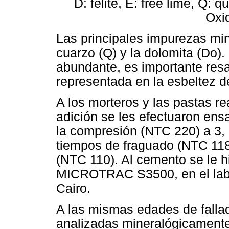
D: felite, E: free lime, Q:
Oxi
Las principales impurezas min
cuarzo (Q) y la dolomita (Do)
abundante, es importante resal
representada en la esbeltez de
A los morteros y las pastas r
adición se les efectuaron ensa
la compresión (NTC 220) a 3, 7
tiempos de fraguado (NTC 118
(NTC 110). Al cemento se le h
MICROTRAC S3500, en el labo
Cairo.
A las mismas edades de falla
analizadas mineralógicament