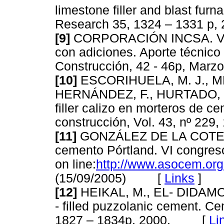
limestone filler and blast fu
Research 35, 1324 – 1331 
[9]
CORPORACIÓN INCSA. Vent
con adiciones. Aporte técnico
Construcción, 42 - 46p, Ma
[10]
ESCORIHUELA, M. J., ME
HERNÁNDEZ, F., HURTADO, N.
filler calizo en morteros de c
construcción, Vol. 43, nº 2
[11]
GONZÁLEZ DE LA COTERA,
cemento Pórtland. VI congreso
on line:
http://www.asocem.or
(15/09/2005) [
Links
]
[12]
HEIKAL, M., EL- DIDAMO
- filled puzzolanic cement. 
1827 – 1834p, 2000. [
Li