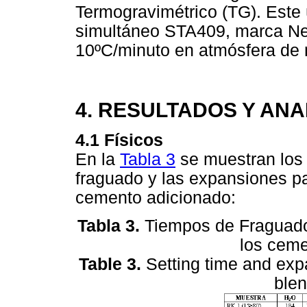
Termogravimétrico (TG). Este 
simultáneo STA409, marca Ne
10ºC/minuto en atmósfera de 
4. RESULTADOS Y ANA
4.1 Físicos
En la
Tabla 3
se muestran los 
fraguado y las expansiones pa
cemento adicionado:
Tabla 3.
Tiempos de Fraguado 
los ceme
Table 3.
Setting time and expa
ble