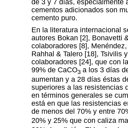
de 3 y 7 días, especialmente a
cementos adicionados son muy 
cemento puro.
En la literatura internacional
autores Bokan [2], Bonavetti &
colaboradores [8], Menéndez, 
Rahhal & Talero [18], Tsivilis 
colaboradores [24], que con la
99% de CaCO
a los 3 días 
3
aumentan y a 28 días éstas d
superiores a las resistencias 
en términos generales se cump
está en que las resistencias 
de menos del 70% y entre 7
20% y 25% que con caliza m