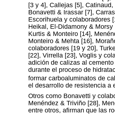
[3 y 4], Callejas [5], Catinau
Bonavetti & Irassar [7], Carra
Escorihuela y colaboradores
Heikal, El-Didamony & Morsy [
Kurtis & Monteiro [14], Menénd
Monteiro & Mehta [16], Moraño 
colaboradores [19 y 20], Turk
[22], Virrella [23], Voglis y c
adición de calizas al cement
durante el proceso de hidrata
formar carboaluminatos de cal
el desarrollo de resistencia 
Otros como Bonavetti y colab
Menéndez & Triviño [28], Men
entre otros, afirman que las 