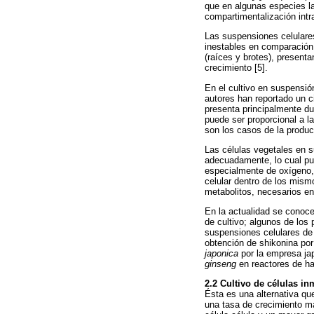
que en algunas especies la 
compartimentalización intra
Las suspensiones celulares
inestables en comparación 
(raíces y brotes), present
crecimiento [5].
En el cultivo en suspensió
autores han reportado un c
presenta principalmente du
puede ser proporcional a l
son los casos de la producc
Las células vegetales en s
adecuadamente, lo cual pue
especialmente de oxígeno, 
celular dentro de los mism
metabolitos, necesarios en 
En la actualidad se conoce
de cultivo; algunos de los
suspensiones celulares de
obtención de shikonina po
japonica
por la empresa jap
ginseng
en reactores de ha
2.2 Cultivo de células in
Ésta es una alternativa q
una tasa de crecimiento má