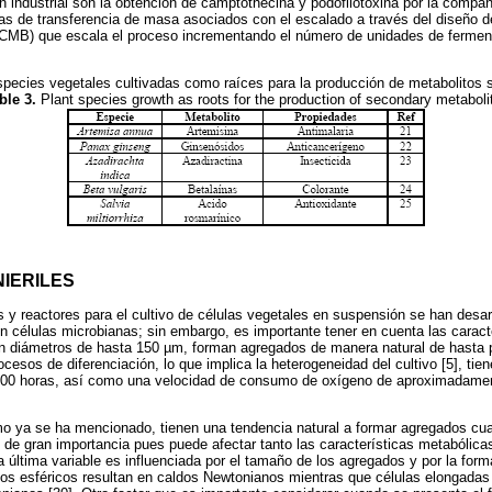
n industrial son la obtención de camptothecina y podofilotoxina por la comp
as de transferencia de masa asociados con el escalado a través del diseño 
LCMB) que escala el proceso incrementando el número de unidades de ferment
pecies vegetales cultivadas como raíces para la producción de metabolitos 
ble 3.
Plant species growth as roots for the production of secondary metaboli
NIERILES
 y reactores para el cultivo de células vegetales en suspensión se han desarro
 células microbianas; sin embargo, es importante tener en cuenta las caracte
an diámetros de hasta 150 µm, forman agregados de manera natural de hasta 
cesos de diferenciación, lo que implica la heterogeneidad del cultivo [5], tie
 100 horas, así como una velocidad de consumo de oxígeno de aproximadamen
mo ya se ha mencionado, tienen una tendencia natural a formar agregados cu
de gran importancia pues puede afectar tanto las características metabólicas
ta última variable es influenciada por el tamaño de los agregados y por la for
s esféricos resultan en caldos Newtonianos mientras que células elongadas 