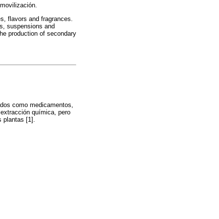
movilización.
s, flavors and fragrances.
us, suspensions and
the production of secondary
izados como medicamentos,
 extracción química, pero
 plantas [1].