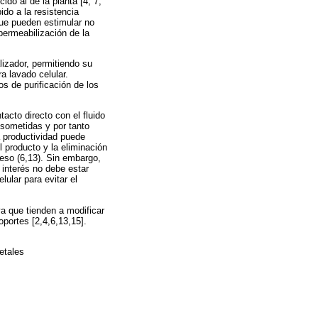
do al de la planta [4, 7,
ido a la resistencia
que pueden estimular no
permeabilización de la
lizador, permitiendo su
a lavado celular.
os de purificación de los
acto directo con el fluido
 sometidas y por tanto
a productividad puede
 producto y la eliminación
ceso (6,13). Sin embargo,
 interés no debe estar
lular para evitar el
ya que tienden a modificar
portes [2,4,6,13,15].
etales