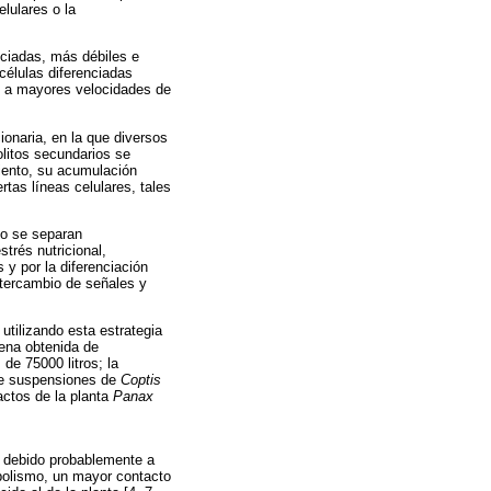
elulares o la
nciadas, más débiles e
células diferenciadas
 y a mayores velocidades de
ionaria, en la que diversos
olitos secundarios se
iento, su acumulación
tas líneas celulares, tales
no se separan
trés nutricional,
 y por la diferenciación
intercambio de señales y
utilizando esta estrategia
gena obtenida de
e 75000 litros; la
 de suspensiones de
Coptis
actos de la planta
Panax
, debido probablemente a
abolismo, un mayor contacto