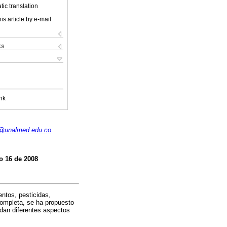
ic translation
is article by e-mail
ks
nk
1@unalmed.edu.co
o 16 de 2008
ntos, pesticidas,
completa, se ha propuesto
rdan diferentes aspectos