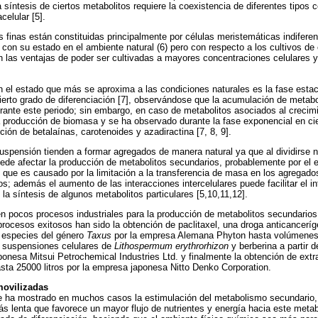
síntesis de ciertos metabolitos requiere la coexistencia de diferentes tipos c
celular [5].
 finas están constituidas principalmente por células meristemáticas indifere
con su estado en el ambiente natural (6) pero con respecto a los cultivos de 
an las ventajas de poder ser cultivadas a mayores concentraciones celulares
n el estado que más se aproxima a las condiciones naturales es la fase estac
ierto grado de diferenciación [7], observándose que la acumulación de metab
rante este periodo; sin embargo, en caso de metabolitos asociados al crecim
a producción de biomasa y se ha observado durante la fase exponencial en cier
ión de betalaínas, carotenoides y azadiractina [7, 8, 9].
uspensión tienden a formar agregados de manera natural ya que al dividirse 
de afectar la producción de metabolitos secundarios, probablemente por el es
que es causado por la limitación a la transferencia de masa en los agregados
os; además el aumento de las interacciones intercelulares puede facilitar el 
la síntesis de algunos metabolitos particulares [5,10,11,12].
n pocos procesos industriales para la producción de metabolitos secundarios 
 procesos exitosos han sido la obtención de paclitaxel, una droga anticancerí
 especies del género
Taxus
por la empresa Alemana Phyton hasta volúmenes d
r suspensiones celulares de
Lithospermum erythrorhizon
y berberina a partir
onesa Mitsui Petrochemical Industries Ltd. y finalmente la obtención de extr
sta 25000 litros por la empresa japonesa Nitto Denko Corporation.
movilizadas
ue ha mostrado en muchos casos la estimulación del metabolismo secundario
s lenta que favorece un mayor flujo de nutrientes y energía hacia este met