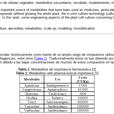
ivo de células vegetales, metabolitos secundarios, escalado, modelamiento, in
n important source of metabolites that have been used as medicines, pesticide
ompounds without growing the whole plant, the
in vitro
culture technology (call
 In this work, some engineering aspects of the plant cell culture concerning 
lture,
s
econdary metabolites, scale up, modeling, immobilization.
nocidas históricamente como fuente de un amplio rango de compuestos util
fragancias, entre otros (
Tabla 1
). Tradicionalmente éstos se han obtenido por
cil debido a las bajas concentraciones de muchos de estos compuestos en las
Tabla 1.
Metabolitos de importancia farmacéutica [2]
Table 1.
Metabolites with pharmaceutical importance [2]