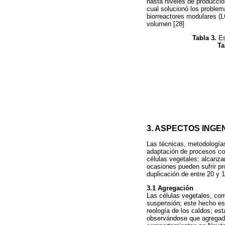
hasta niveles de producció
cual solucionó los problem
biorreactores modulares (
volumen [28]
Tabla 3.
Es
Ta
3. ASPECTOS INGE
Las técnicas, metodologías
adaptación de procesos con
células vegetales: alcanz
ocasiones pueden sufrir pro
duplicación de entre 20 y
3.1 Agregación
Las células vegetales, co
suspensión; este hecho es 
reología de los caldos; es
observándose que agregado