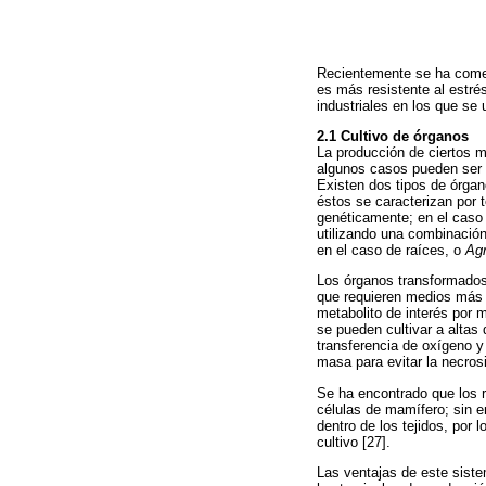
Recientemente se ha comenz
es más resistente al estré
industriales en los que se
2.1 Cultivo de órganos
La producción de ciertos m
algunos casos pueden ser de
Existen dos tipos de órgan
éstos se caracterizan por 
genéticamente; en el caso d
utilizando una combinació
en el caso de raíces, o
Ag
Los órganos transformados 
que requieren medios más s
metabolito de interés por
se pueden cultivar a altas
transferencia de oxígeno y
masa para evitar la necros
Se ha encontrado que los r
células de mamífero; sin e
dentro de los tejidos, por 
cultivo [27].
Las ventajas de este siste