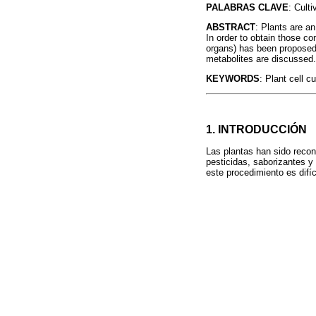
PALABRAS CLAVE
: Cult
ABSTRACT
: Plants are a
In order to obtain those c
organs) has been proposed.
metabolites are discussed.
KEYWORDS
: Plant cell cu
1. INTRODUCCIÓN
Las plantas han sido reco
pesticidas, saborizantes y 
este procedimiento es difí