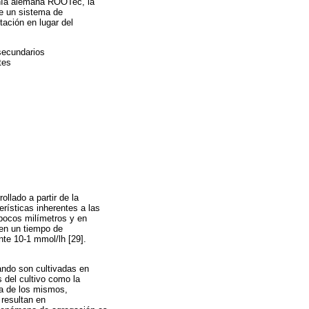
añía alemana ROOTec, la
de un sistema de
ación en lugar del
secundarios
tes
llado a partir de la
rísticas inherentes a las
pocos milímetros y en
nen un tiempo de
te 10-1 mmol/lh [29].
ando son cultivadas en
 del cultivo como la
ma de los mismos,
resultan en