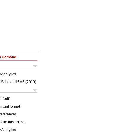
on Demand
 Analytics
 Scholar H5M5 (
2019
)
h (pdf)
 in xml format
 references
cite this article
 Analytics