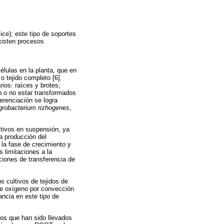
ce); este tipo de soportes
existen procesos
élulas en la planta, que en
o tejido completo [6].
ios: raíces y brotes;
n o no estar transformados
ferenciación se logra
grobacterium rizhogenes
,
ltivos en suspensión, ya
a producción del
la fase de crecimiento y
 limitaciones a la
ciones de transferencia de
s cultivos de tejidos de
de oxígeno por convección
ancia en este tipo de
sos que han sido llevados