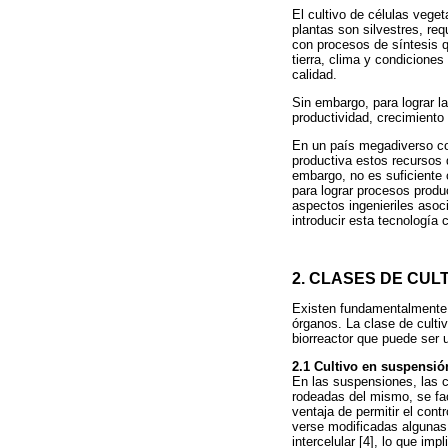
El cultivo de células vege
plantas son silvestres, re
con procesos de síntesis q
tierra, clima y condicione
calidad.
Sin embargo, para lograr l
productividad, crecimiento 
En un país megadiverso com
productiva estos recursos 
embargo, no es suficiente c
para lograr procesos produc
aspectos ingenieriles asoc
introducir esta tecnología 
2. CLASES DE CULT
Existen fundamentalmente t
órganos. La clase de cultiv
biorreactor que puede ser u
2.1 Cultivo en suspensió
En las suspensiones, las c
rodeadas del mismo, se faci
ventaja de permitir el con
verse modificadas algunas 
intercelular [4], lo que i