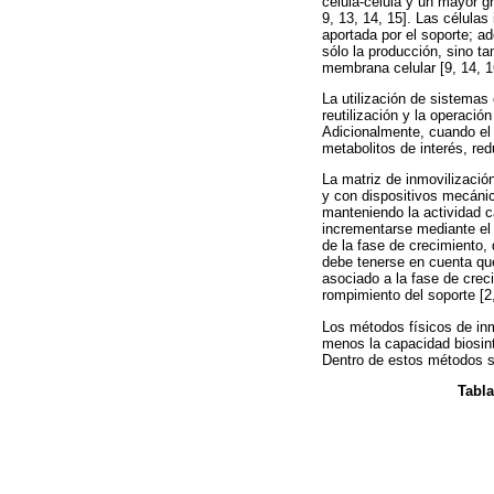
célula-célula y un mayor g
9, 13, 14, 15]. Las células
aportada por el soporte; a
sólo la producción, sino t
membrana celular [9, 14, 1
La utilización de sistemas
reutilización y la operació
Adicionalmente, cuando el m
metabolitos de interés, red
La matriz de inmovilizació
y con dispositivos mecánic
manteniendo la actividad ca
incrementarse mediante el 
de la fase de crecimiento,
debe tenerse en cuenta que
asociado a la fase de creci
rompimiento del soporte [2,
Los métodos físicos de inm
menos la capacidad biosint
Dentro de estos métodos s
Tabla