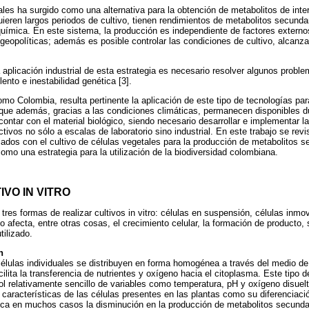
tales ha surgido como una alternativa para la obtención de metabolitos de inte
quieren largos periodos de cultivo, tienen rendimientos de metabolitos secunda
uímica. En este sistema, la producción es independiente de factores externo
s geopolíticas; además es posible controlar las condiciones de cultivo, alcan
a aplicación industrial de esta estrategia es necesario resolver algunos prob
lento e inestabilidad genética [3].
o Colombia, resulta pertinente la aplicación de este tipo de tecnologías par
que además, gracias a las condiciones climáticas, permanecen disponibles du
ontar con el material biológico, siendo necesario desarrollar e implementar l
tivos no sólo a escalas de laboratorio sino industrial. En este trabajo se rev
iados con el cultivo de células vegetales para la producción de metabolitos se
como una estrategia para la utilización de la biodiversidad colombiana.
IVO IN VITRO
res formas de realizar cultivos in vitro: células en suspensión, células inmo
o afecta, entre otras cosas, el crecimiento celular, la formación de producto, s
tilizado.
n
élulas individuales se distribuyen en forma homogénea a través del medio de 
lita la transferencia de nutrientes y oxígeno hacia el citoplasma. Este tipo d
trol relativamente sencillo de variables como temperatura, pH y oxígeno disue
características de las células presentes en las plantas como su diferenciaci
mplica en muchos casos la disminución en la producción de metabolitos secunda