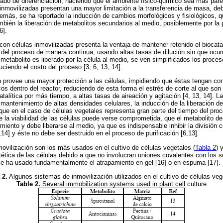
rado de diferenciación, haciendo que el ambiente físico-químico sea más pareci
 inmovilizadas presentan una mayor limitación a la transferencia de masa, deb
demás, se ha reportado la inducción de cambios morfológicos y fisiológicos, 
ambién la liberación de metabolitos secundarios al medio, posiblemente por la 
6].
 con células inmovilizadas presenta la ventaja de mantener retenido el biocata
n del proceso de manera continua, usando altas tasas de dilución sin que ocurr
etabolito es liberado por la célula al medio, se ven simplificados los proces
uciendo el costo del proceso [3, 6, 13, 14].
n provee una mayor protección a las células, impidiendo que éstas tengan cont
os dentro del reactor, reduciendo de esta forma el estrés de corte al que son
talítica por más tiempo, a altas tasas de aireación y agitación [4, 13, 14]. L
mantenimiento de altas densidades celulares, la inducción de la liberación del
 que en el caso de células vegetales representa gran parte del tiempo del pro
 la viabilidad de las células puede verse comprometida, que el metabolito de
miento y debe liberarse al medio, ya que es indispensable inhibir la división ce
14] y éste no debe ser destruido en el proceso de purificación [6,13].
ovilización son los más usados en el cultivo de células vegetales (
Tabla 2
) 
ética de las células debido a que no involucran uniones covalentes con los so
e ha usado fundamentalmente el atrapamiento en gel [16] o en espuma [17].
 2.
Algunos sistemas de inmovilización utilizados en el cultivo de células veg
Table 2.
Several immobilization systems used in plant cell culture