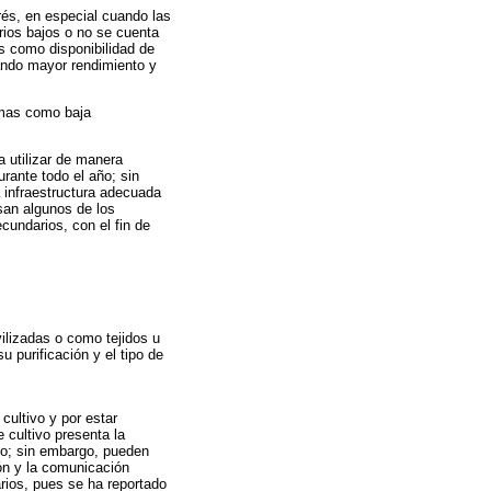
rés, en especial cuando las
rios bajos o no se cuenta
s como disponibilidad de
zando mayor rendimiento y
lemas como baja
a utilizar de manera
rante todo el año; sin
a infraestructura adecuada
isan algunos de los
cundarios, con el fin de
vilizadas o como tejidos u
u purificación y el tipo de
cultivo y por estar
e cultivo presenta la
lto; sin embargo, pueden
ón y la comunicación
rios, pues se ha reportado