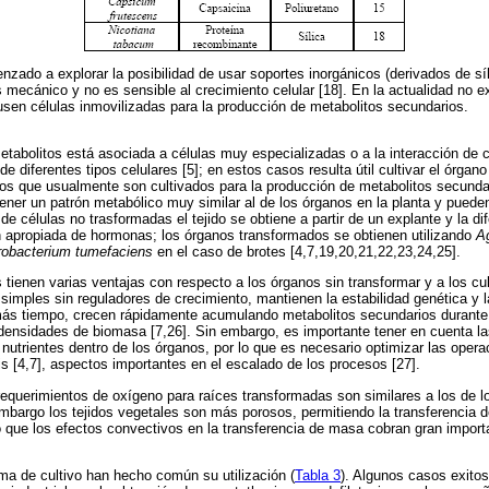
ado a explorar la posibilidad de usar soportes inorgánicos (derivados de síli
s mecánico y no es sensible al crecimiento celular [18]. En la actualidad no 
 usen células inmovilizadas para la producción de metabolitos secundarios.
etabolitos está asociada a células muy especializadas o a la interacción de c
 diferentes tipos celulares [5]; en estos casos resulta útil cultivar el órgano 
os que usualmente son cultivados para la producción de metabolitos secundar
tener un patrón metabólico muy similar al de los órganos en la planta y puede
e células no trasformadas el tejido se obtiene a partir de un explante y la di
n apropiada de hormonas; los órganos transformados se obtienen utilizando
A
robacterium
tumefaciens
en el caso de brotes [4,7,19,20,21,22,23,24,25].
tienen varias ventajas con respecto a los órganos sin transformar y a los cu
imples sin reguladores de crecimiento, mantienen la estabilidad genética y l
 más tiempo, crecen rápidamente acumulando metabolitos secundarios durante 
 densidades de biomasa [7,26]. Sin embargo, es importante tener en cuenta las
 nutrientes dentro de los órganos, por lo que es necesario optimizar las opera
is [4,7], aspectos importantes en el escalado de los procesos [27].
equerimientos de oxígeno para raíces transformadas son similares a los de lo
mbargo los tejidos vegetales son más porosos, permitiendo la transferencia 
lo que los efectos convectivos en la transferencia de masa cobran gran import
ma de cultivo han hecho común su utilización (
Tabla 3
). Algunos casos exito