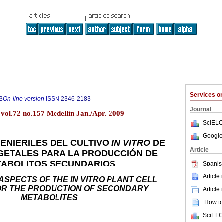
Services 
3
On-line version
ISSN
2346-2183
Journal
 vol.72 no.157 Medellín Jan./Apr. 2009
SciELO
Google
ENIERILES DEL CULTIVO
IN VITRO
DE
Article
GETALES PARA LA PRODUCCIÓN DE
ABOLITOS SECUNDARIOS
Spanis
Article
ASPECTS OF THE IN VITRO PLANT CELL
OR THE PRODUCTION OF SECONDARY
Article
METABOLITES
How to 
SciELO