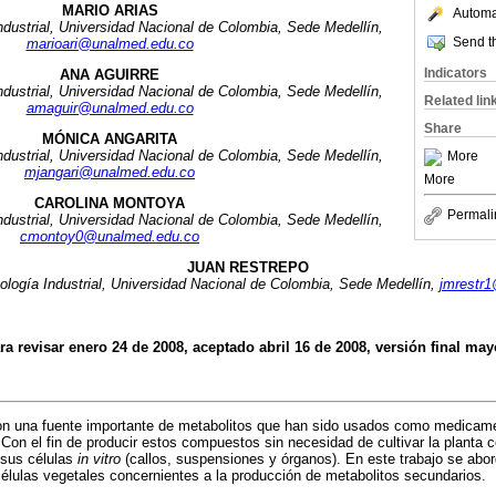
MARIO ARIAS
Automat
ndustrial, Universidad Nacional de Colombia, Sede Medellín,
Send th
marioari@unalmed.edu.co
Indicators
ANA AGUIRRE
ndustrial, Universidad Nacional de Colombia, Sede Medellín,
Related lin
amaguir@unalmed.edu.co
Share
MÓNICA ANGARITA
ndustrial, Universidad Nacional de Colombia, Sede Medellín,
More
mjangari@unalmed.edu.co
More
CAROLINA MONTOYA
Permali
ndustrial, Universidad Nacional de Colombia, Sede Medellín,
cmontoy0@unalmed.edu.co
JUAN RESTREPO
ología Industrial, Universidad Nacional de Colombia, Sede Medellín,
jmrestr
ra revisar enero 24 de 2008, aceptado abril 16 de 2008, versión final may
on una fuente importante de metabolitos que han sido usados como medicame
 Con el fin de producir estos compuestos sin necesidad de cultivar la planta 
e sus células
in vitro
(callos, suspensiones y órganos). En este trabajo se abo
 células vegetales concernientes a la producción de metabolitos secundarios.