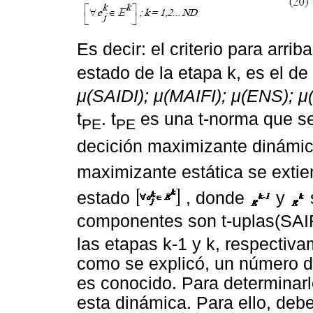
Es decir: el criterio para arri
estado de la etapa k, es el de
μ(SAIDI); μ(MAIFI); μ(ENS); 
t
. t
es una t-norma que se
PE
PE
decición maximizante dinámic
maximizante estática se exti
estado
, donde
y
componentes son t-uplas(SAI
las etapas k-1 y k, respectiva
como se explicó, un número di
es conocido. Para determinar
esta dinámica. Para ello, deb