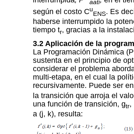
aati
u
según el costo C
. Es dec
ENS
haberse interrumpido la potenc
tiempo t
, gracias a la instala
r
3.2 Aplicación de la progra
La Programación Dinámica (PD)
sustenta en el principio de op
considerar el problema abord
multi-etapa, en el cual la pol
recursivamente. Puede ser en
la transición que arroja el valo
una función de transición, g
,
tr
a (j, k), resulta: