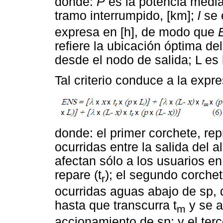
donde:
P
es la potencia media
tramo interrumpido, [km];
l
se 
expresa en [h], de modo que
refiere la ubicación óptima de
desde el nodo de salida; L es l
Tal criterio conduce a la expre
donde: el primer corchete, re
ocurridas entre la salida del 
afectan sólo a los usuarios en
repare (t
); el segundo corchet
r
ocurridas aguas abajo de sp, 
hasta que transcurra t
y se a
m
accionamiento de sp; y el ter