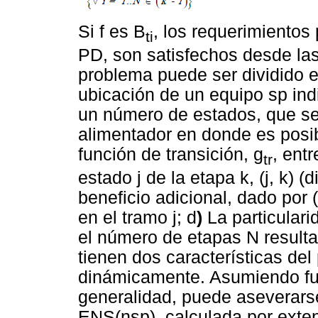
Si f es B
, los requerimientos
ti
PD, son satisfechos desde las
problema puede ser dividido e
ubicación de un equipo sp ind
un número de estados, que se
alimentador en donde es posib
función de transición, g
, entr
tr
estado j de la etapa k, (j, k) 
beneficio adicional, dado por 
en el tramo j; d
)
La particulari
el número de etapas N result
tienen dos características del
dinámicamente. Asumiendo fun
generalidad, puede aseverars
ENS(nsp), calculada por exten