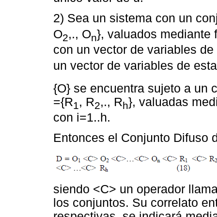
2) Sea un sistema con un conj
O
,., O
}, valuados mediante 
2
n
con un vector de variables de 
un vector de variables de esta
{O} se encuentra sujeto a un 
={R
, R
,., R
}, valuadas med
1
2
h
con i=1..h.
Entonces el Conjunto Difuso d
siendo <C> un operador llamad
los conjuntos. Su correlato en
respectivas, se indicará media