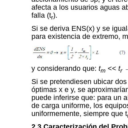
afecta a los usuarios aguas ab
falla (t
).
r
Si se deriva ENS(x) y se igua
para existencia de extremo, m
y considerando que:
t
<<
t
m
r
Si se pretendiesen ubicar dos
óptimas x e y, se aproximarían
puede inferirse que: para un a
de carga uniforme, los equipo
uniformemente, siempre que t
2.3 Caracterización del Pro