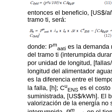
entonces el beneficio, [US$/añ
tramo ti, será:
m
donde: P
es la demanda m
aati
del tramo ti (interumpida duran
por unidad de longitud, [fallas/
longitud del alimentador aguas 
es la diferencia entre el tiem
u
la falla, [h]; C
es el costo 
ENS
suministrada, [US$/kWh]. El b
valorización de la energía no
m
interrumpida
,
P
,
en el tie