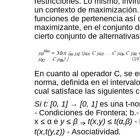
restricciones. Lo mismo, invirt
un contexto de maximización. 
funciones de pertenencia así o
maximizante, en el conjunto d
cierto conjunto de alternativas 
En cuanto al operador C, se e
norma, definida en el intervalo
cual satisface las siguientes 
Si t: [0, 1] → [0, 1]
es una t-n
-
Condiciones de Frontera; b.-
x ≤ α e
y ≤ β
t(x,y) ≤ t(α,β) -
t(x,t(y,z)) -
Asociatividad
.