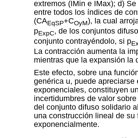
extremos (IMin e IMax); d) Se
entre todos los índices de con
(CA
+C
), la cual arr
EqSP
OyM
p
, de los conjuntos difus
ExpC
conjunto contrayéndolo, si p
E
La contracción aumenta la impo
mientras que la expansión la 
Este efecto, sobre una función
genérica u, puede apreciarse 
exponenciales, constituyen un
incertidumbres de valor sobre 
del conjunto difuso solidario 
una construcción lineal de su
exponencialmente.