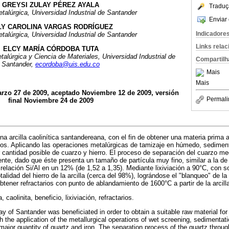
GREYSI ZULAY PÉREZ AYALA
Traduç
talúrgica, Universidad Industrial de Santander
Enviar 
LY CAROLINA VARGAS RODRÍGUEZ
Indicadore
talúrgica, Universidad Industrial de Santander
Links rela
ELCY MARÍA CÓRDOBA TUTA
talúrgica y Ciencia de Materiales, Universidad Industrial de
Compartilh
Santander,
ecordoba@uis.edu.co
Mais
Mais
arzo 27 de 2009, aceptado Noviembre 12 de 2009, versión
Permali
final Noviembre 24 de 2009
na arcilla caolinítica santandereana, con el fin de obtener una materia prima a
osos. Aplicando las operaciones metalúrgicas de tamizaje en húmedo, sediment
r cantidad posible de cuarzo y hierro. El proceso de separación del cuarzo me
ente, dado que éste presenta un tamaño de partícula muy fino, similar a la de 
a relación Si/Al en un 12% (de 1,52 a 1,35). Mediante lixiviación a 90°C, con s
otalidad del hierro de la arcilla (cerca del 98%), lográndose el "blanqueo" de 
tener refractarios con punto de ablandamiento de 1600°C a partir de la arcill
a, caolinita, beneficio, lixiviación, refractarios.
lay of Santander was beneficiated in order to obtain a suitable raw material for
h the application of the metallurgical operations of wet screening, sedimentat
 major quantity of quartz and iron. The separation process of the quartz throu