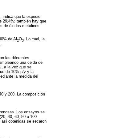
, indica que la especie
 de 29,4%; también hay que
os de óxidos metálicos
30% de Al
O
. Lo cual, la
2
3
.
on las diferentes
n empleando una celda de
al, a la vez que se
fue de 10% p/v y la
mediante la medida del
140 y 200. La composición
 arenosas. Los ensayos se
(20, 40, 60, 80 ó 100
s así obtenidas se secaron