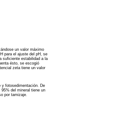
anzándose un valor máximo
 para el ajuste del pH, se
 suficiente estabilidad a la
uenta ésto, se escogió
encial zeta tiene un valor
je y fotosedimentación. De
 95% del mineral tiene un
so por tamizaje.