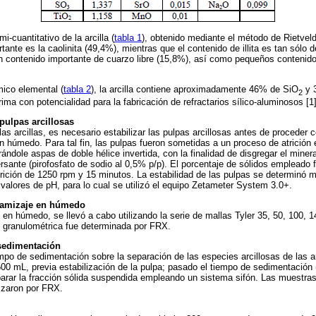
i-cuantitativo de la arcilla (
tabla 1
), obtenido mediante el método de Rietveld
tante es la caolinita (49,4%), mientras que el contenido de illita es tan sólo
n contenido importante de cuarzo libre (15,8%), así como pequeños contenid
mico elemental (
tabla 2
), la arcilla contiene aproximadamente 46% de SiO
y 
2
ima con potencialidad para la fabricación de refractarios sílico-aluminosos [1]
 pulpas arcillosas
 las arcillas, es necesario estabilizar las pulpas arcillosas antes de proceder c
n húmedo. Para tal fin, las pulpas fueron sometidas a un proceso de atrició
rándole aspas de doble hélice invertida, con la finalidad de disgregar el miner
rsante (pirofosfato de sodio al 0,5% p/p). El porcentaje de sólidos empleado 
trición de 1250 rpm y 15 minutos. La estabilidad de las pulpas se determinó 
 valores de pH, para lo cual se utilizó el equipo Zetameter System 3.0+.
tamizaje en húmedo
 en húmedo, se llevó a cabo utilizando la serie de mallas Tyler 35, 50, 100, 
n granulométrica fue determinada por FRX.
sedimentación
empo de sedimentación sobre la separación de las especies arcillosas de las
500 mL, previa estabilización de la pulpa; pasado el tiempo de sedimentación 
arar la fracción sólida suspendida empleando un sistema sifón. Las muestra
izaron por FRX.