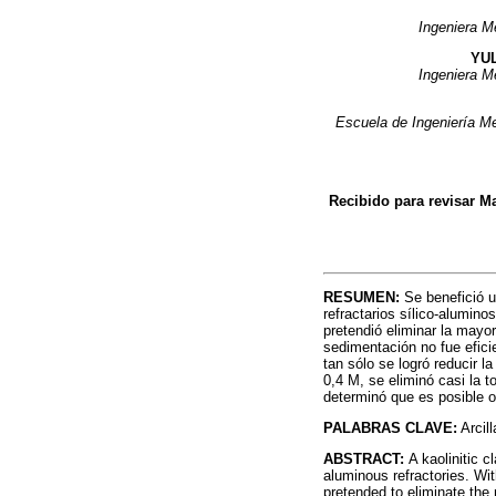
Ingeniera Me
YU
Ingeniera Me
Escuela de Ingeniería Me
Recibido para revisar M
RESUMEN:
Se benefició u
refractarios sílico-alumin
pretendió eliminar la mayo
sedimentación no fue efici
tan sólo se logró reducir l
0,4 M, se eliminó casi la t
determinó que es posible ob
PALABRAS CLAVE:
Arcill
ABSTRACT:
A kaolinitic c
aluminous refractories. Wit
pretended to eliminate the