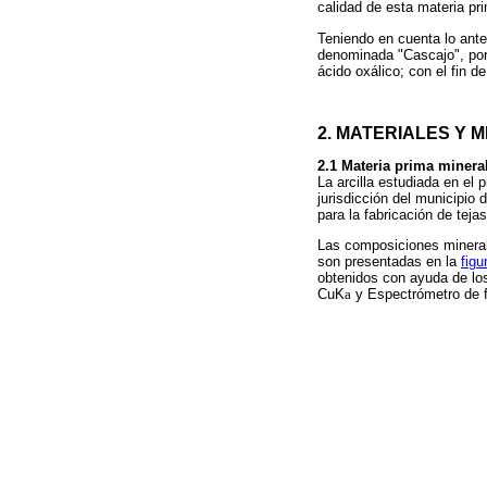
calidad de esta materia p
Teniendo en cuenta lo anter
denominada "Cascajo", por 
ácido oxálico; con el fin d
2.
MATERIALES Y 
2.1
Materia prima minera
La arcilla estudiada en el
jurisdicción del municipio
para la fabricación de tejas
Las composiciones mineraló
son presentadas en la
figu
obtenidos con ayuda de lo
CuK
a
y Espectrómetro de f