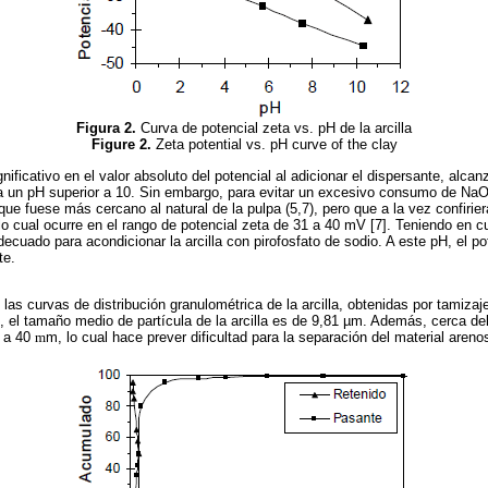
Figura 2.
Curva de potencial zeta vs. pH de la arcilla
Figure 2.
Zeta potential vs. pH curve of the clay
ificativo en el valor absoluto del potencial al adicionar el dispersante, alc
a un pH superior a 10. Sin embargo, para evitar un excesivo consumo de NaOH
ue fuese más cercano al natural de la pulpa (5,7), pero que a la vez confiriera
o cual ocurre en el rango de potencial zeta de 31 a 40 mV [7]. Teniendo en c
cuado para acondicionar la arcilla con pirofosfato de sodio. A este pH, el pot
te.
las curvas de distribución granulométrica de la arcilla, obtenidas por tamiza
 el tamaño medio de partícula de la arcilla es de 9,81 µm. Además, cerca del
r a 40
m
m, lo cual hace prever dificultad para la separación del material areno