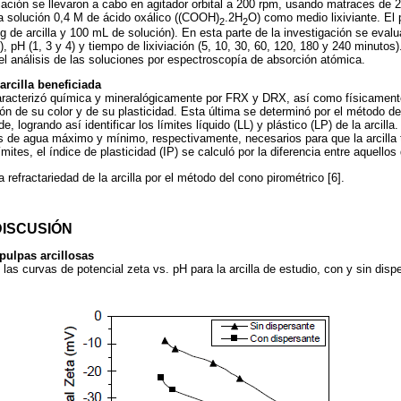
iación se llevaron a cabo en agitador orbital a 200 rpm, usando matraces de
a solución 0,4 M de ácido oxálico ((COOH)
.2H
O) como medio lixiviante. El 
2
2
 de arcilla y 100 mL de solución). En esta parte de la investigación se evalua
, pH (1, 3 y 4) y tiempo de lixiviación (5, 10, 30, 60, 120, 180 y 240 minutos)
l análisis de las soluciones por espectroscopía de absorción atómica.
arcilla beneficiada
 caracterizó química y mineralógicamente por FRX y DRX, así como físicament
ión de su color y de su plasticidad. Esta última se determinó por el método de
 logrando así identificar los límites líquido (LL) y plástico (LP) de la arcilla
 de agua máximo y mínimo, respectivamente, necesarios para que la arcilla 
mites, el índice de plasticidad (IP) se calculó por la diferencia entre aquellos
 refractariedad de la arcilla por el método del cono pirométrico [6].
DISCUSIÓN
 pulpas arcillosas
las curvas de potencial zeta vs. pH para la arcilla de estudio, con y sin dispe