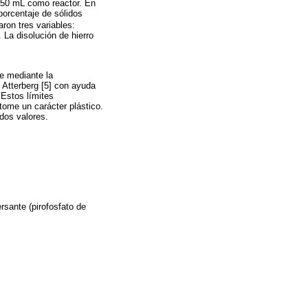
 250 mL como reactor. En
porcentaje de sólidos
ron tres variables:
. La disolución de hierro
e mediante la
 Atterberg [5] con ayuda
. Estos límites
tome un carácter plástico.
 dos valores.
rsante (pirofosfato de