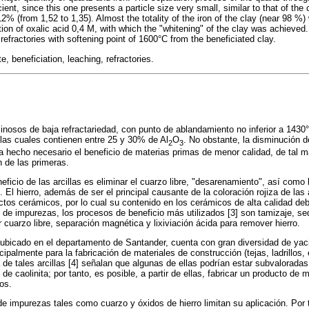
ient, since this one presents a particle size very small, similar to that of the 
2% (from 1,52 to 1,35). Almost the totality of the iron of the clay (near 98 %
tion of oxalic acid 0,4 M, with which the "whitening" of the clay was achieved.
n refractories with softening point of 1600°C from the beneficiated clay.
te, beneficiation, leaching, refractories.
minosos de baja refractariedad, con punto de ablandamiento no inferior a 1430°
], las cuales contienen entre 25 y 30% de Al
O
. No obstante, la disminución d
2
3
ha hecho necesario el beneficio de materias primas de menor calidad, de tal 
n de las primeras.
eneficio de las arcillas es eliminar el cuarzo libre, "desarenamiento", así com
. El hierro, además de ser el principal causante de la coloración rojiza de las a
uctos cerámicos, por lo cual su contenido en los cerámicos de alta calidad de
de impurezas, los procesos de beneficio más utilizados [3] son tamizaje, s
r cuarzo libre, separación magnética y lixiviación ácida para remover hierro.
 ubicado en el departamento de Santander, cuenta con gran diversidad de yaci
ipalmente para la fabricación de materiales de construcción (tejas, ladrillos,
 de tales arcillas [4] señalan que algunas de ellas podrían estar subvalorada
de caolinita; por tanto, es posible, a partir de ellas, fabricar un producto de 
sos.
de impurezas tales como cuarzo y óxidos de hierro limitan su aplicación. Por t