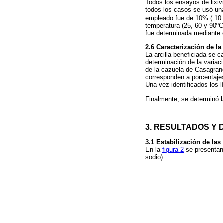
Todos los ensayos de lixiv
todos los casos se usó un
empleado fue de 10% ( 10 g
temperatura (25, 60 y 90ºC)
fue determinada mediante e
2.6
Caracterización de la 
La arcilla beneficiada se
determinación de la variac
de la cazuela de Casagrande,
corresponden a porcentajes
Una vez identificados los lí
Finalmente, se determinó la
3.
RESULTADOS Y 
3.1
Estabilización de las
En la
figura 2
se presentan 
sodio).