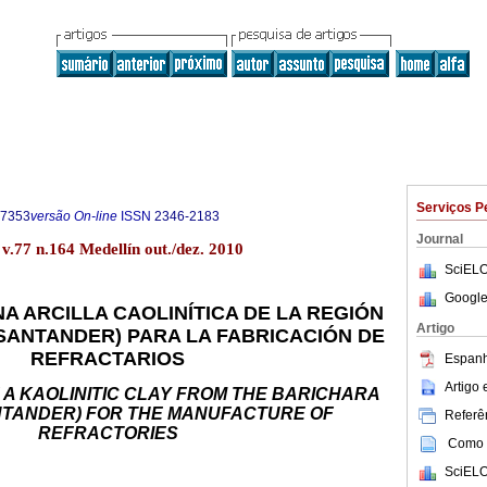
Serviços P
-7353
versão On-line
ISSN
2346-2183
Journal
v.77 n.164 Medellín out./dez. 2010
SciELO
Google
NA ARCILLA CAOLINÍTICA DE LA REGIÓN
Artigo
SANTANDER) PARA LA FABRICACIÓN DE
REFRACTARIOS
Espanh
Artigo
 A KAOLINITIC CLAY FROM THE BARICHARA
NTANDER) FOR THE MANUFACTURE OF
Referên
REFRACTORIES
Como c
SciELO