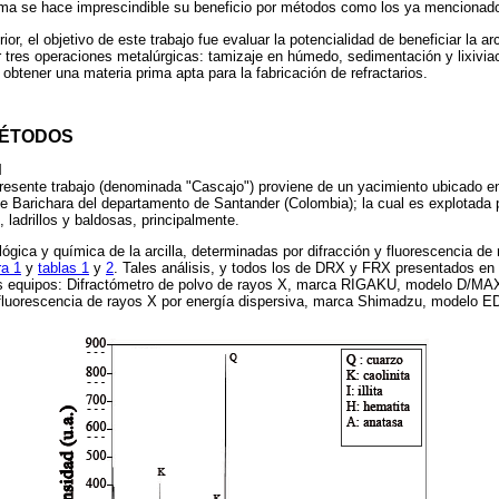
rima se hace imprescindible su beneficio por métodos como los ya mencionad
ior, el objetivo de este trabajo fue evaluar la potencialidad de beneficiar la a
tres operaciones metalúrgicas: tamizaje en húmedo, sedimentación y lixivia
e obtener una materia prima apta para la fabricación de refractarios.
MÉTODOS
l
 presente trabajo (denominada "Cascajo") proviene de un yacimiento ubicado e
 de Barichara del departamento de Santander (Colombia); la cual es explotada 
, ladrillos y baldosas, principalmente.
gica y química de la arcilla, determinadas por difracción y fluorescencia de
ra 1
y
tablas 1
y
2
. Tales análisis, y todos los de DRX y FRX presentados en e
s equipos: Difractómetro de polvo de rayos X, marca RIGAKU, modelo D/MAX 
luorescencia de rayos X por energía dispersiva, marca Shimadzu, modelo 