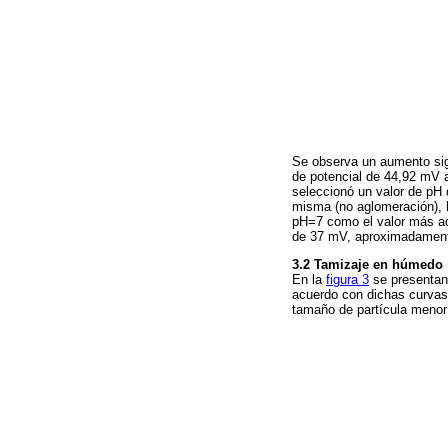
Se observa un aumento sign
de potencial de 44,92 mV 
seleccionó un valor de pH q
misma (no aglomeración), l
pH=7 como el valor más ade
de 37 mV, aproximadamen
3.2
Tamizaje en húmedo
En la
figura 3
se presentan 
acuerdo con dichas curvas,
tamaño de partícula meno