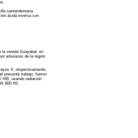
os.
rcilla santandereana
ción ácida inversa con
n la vereda Guayabal, en
por artesanos de la región
 rayos X, respectivamente,
l presente trabajo, fueron
IIIB, usando radiación
EDX 800 HS.