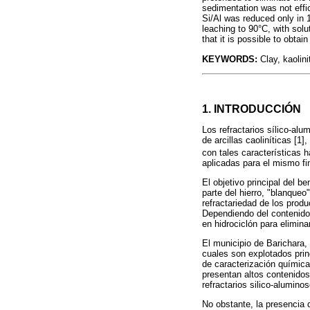
sedimentation was not effic
Si/Al was reduced only in 1
leaching to 90°C, with solu
that it is possible to obtai
KEYWORDS:
Clay, kaolini
1.
INTRODUCCIÓN
Los refractarios sílico-alu
de arcillas caoliníticas [1
con tales características 
aplicadas para el mismo fi
El objetivo principal del b
parte del hierro, "blanqueo"
refractariedad de los prod
Dependiendo del contenido 
en hidrociclón para elimina
El municipio de Barichara,
cuales son explotados princ
de caracterización química
presentan altos contenidos 
refractarios silico-alumino
No obstante, la presencia 