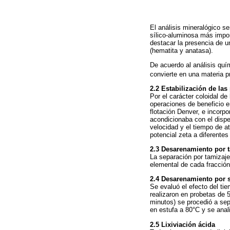
El análisis mineralógico sem
sílico-aluminosa más impor
destacar la presencia de u
(hematita y anatasa).
De acuerdo al análisis quí
convierte en una materia pr
2.2
Estabilización de las
Por el carácter coloidal de
operaciones de beneficio e
flotación Denver, e incorpo
acondicionaba con el dispe
velocidad y el tiempo de a
potencial zeta a diferentes
2.3
Desarenamiento por 
La separación por tamizaje
elemental de cada fracció
2.4
Desarenamiento por 
Se evaluó el efecto del ti
realizaron en probetas de 
minutos) se procedió a sep
en estufa a 80°C y se anal
2.5
Lixiviación ácida