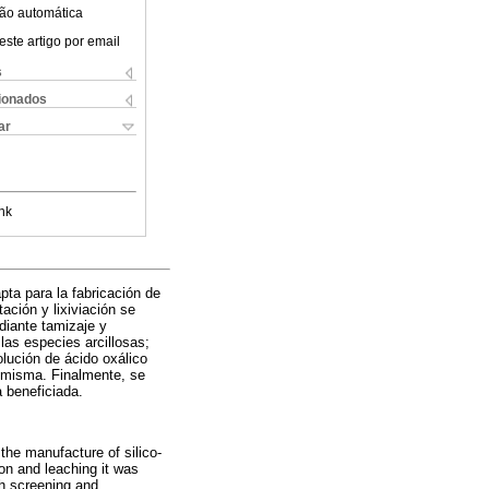
ão automática
este artigo por email
s
cionados
ar
nk
pta para la fabricación de
ación y lixiviación se
diante tamizaje y
las especies arcillosas;
olución de ácido oxálico
la misma. Finalmente, se
a beneficiada.
 the manufacture of silico-
ion and leaching it was
gh screening and