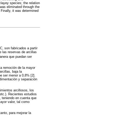
clayey species; the relation
) was eliminated through the
 Finally, it was determined
C, son fabricados a partir
e las reservas de arcillas
manera que puedan ser
o la remoción de la mayor
rcillas, baja la
be ser menor a 0,8% [2].
edimentación y separación
mientos arcillosos, los
 etc.). Recientes estudios
s, teniendo en cuenta que
mayor valor, tal como
anto, para mejorar la