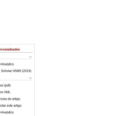
ersonalizados
 Analytics
 Scholar H5M5 (
2019
)
ol (pdf)
 em XML
cias do artigo
itar este artigo
 Analytics