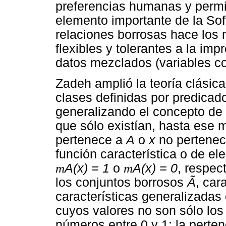
preferencias humanas y permit
elemento importante de la Sof
relaciones borrosas hace lo
flexibles y tolerantes a la im
datos mezclados (variables co
Zadeh amplió la teoría clásic
clases definidas por predicad
generalizando el concepto de
que sólo existían, hasta ese 
pertenece a
A
o
x
no pertene
función característica o de el
m
A(x) = 1
o
m
A(x) = 0
, respec
los conjuntos borrosos
Ã
, car
características generalizadas
cuyos valores no son sólo los
números entre 0 y 1; la perten