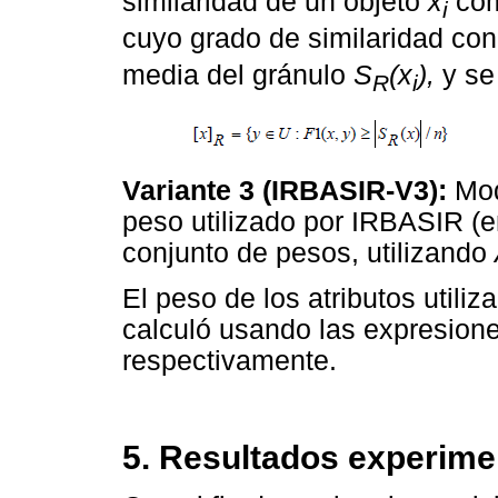
similaridad de un objeto
x
com
i
cuyo grado de similaridad co
media del gránulo
S
(x
),
y se 
R
i
Variante 3 (IRBASIR-V3):
Mod
peso utilizado por IRBASIR (e
conjunto de pesos, utilizando
El peso de los atributos utili
calculó usando las expresione
respectivamente.
5. Resultados experime