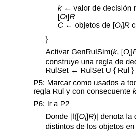
k
← valor de decisión m
[
Oi
]
R
C
← objetos de [
O
]
R
c
i
}
Activar GenRulSim(
k
, [
O
]
i
construye una regla de dec
RulSet ← RulSet U { Rul }
P5: Marcar como usados a tod
regla Rul y con consecuente
P6: Ir a P2
Donde |f([
O
]
R
)| denota la
i
distintos de los objetos en