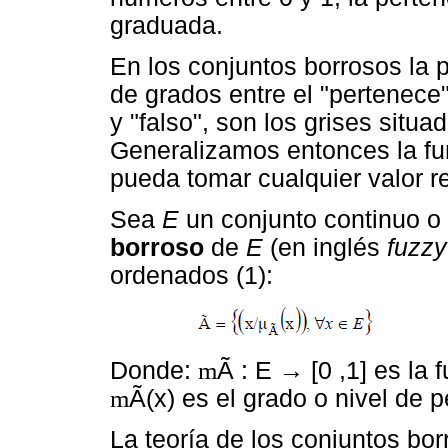
graduada.
En los conjuntos borrosos la 
de grados entre el "pertenece"
y "falso", son los grises situa
Generalizamos entonces la fun
pueda tomar cualquier valor rea
Sea
E
un conjunto continuo o 
borroso
de
E
(en inglés
fuzzy
ordenados (1):
Donde:
m
Ã : E → [0 ,1] es la 
m
Ã(x) es el grado o nivel de 
La teoría de los conjuntos b