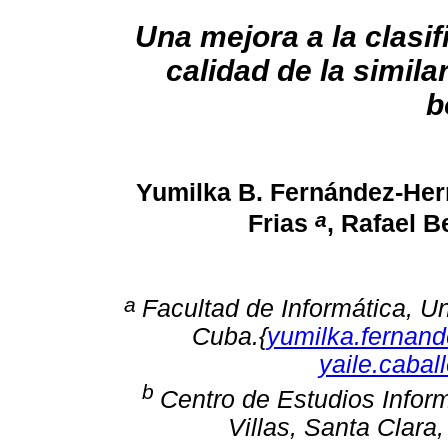
Una mejora a la clasi
calidad de la simila
b
Yumilka B. Fernández-He
a
Frias
, Rafael B
a
Facultad de Informática, 
Cuba.{
yumilka.fernan
yaile.cabal
b
Centro de Estudios Inform
Villas, Santa Clara