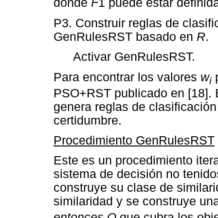
donde
F
1 puede estar definid
P3. Construir reglas de clasif
GenRulesRST basado en
R
.
Activar GenRulesRST.
Para encontrar los valores
w
p
i
PSO+RST publicado en [18].
genera reglas de clasificació
certidumbre.
Procedimiento GenRulesRST
Este es un procedimiento itera
sistema de decisión no tenid
construye su clase de similar
similaridad y se construye un
entonces Q
que cubra los obj