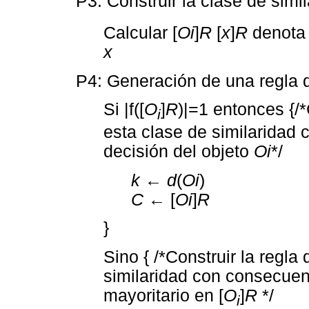
P3: Construir la clase de simi
Calcular [
Oi
]
R
[
x
]
R
denota 
x
P4: Generación de una regla 
Si |f([
O
]
R
)|=1 entonces {/*
i
esta clase de similaridad 
decisión del objeto
Oi
*/
k
←
d
(
Oi
)
C
← [
Oi
]
R
}
Sino { /*Construir la regla
similaridad con consecuent
mayoritario en [
O
]
R
*/
i