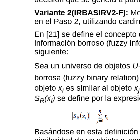
Variante 2(IRBASIRV2-F):
Mod
en el Paso 2, utilizando cardi
En [21] se define el concepto
información borroso (fuzzy inf
siguiente:
Sea un universo de objetos
U
borrosa (fuzzy binary relation
objeto
x
es similar al objeto
x
i
j
S
(x
)
se define por la expresi
R
i
Basándose en esta definición 