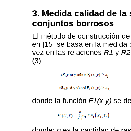
3. Medida calidad de la
conjuntos borrosos
El método de construcción de 
en [15] se basa en la medida c
vez en las relaciones
R1
y
R
(3):
donde la función
F1(x,y)
se def
donde:
n
es la cantidad de ra