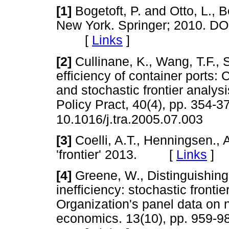
[1]
Bogetoft, P. and Otto, L.,
New York. Springer; 2010. DO
[
Links
]
[2]
Cullinane, K., Wang, T.F., 
efficiency of container ports
and stochastic frontier analys
Policy Pract, 40(4), pp. 354-3
10.1016/j.tra.2005.07.003
[3]
Coelli, A.T., Henningsen.,
'frontier' 2013. [
Links
]
[4]
Greene, W., Distinguishin
inefficiency: stochastic fronti
Organization's panel data on 
economics. 13(10), pp. 959-9