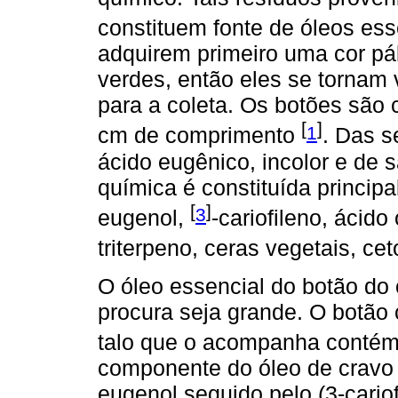
constituem fonte de óleos es
adquirem primeiro uma cor pá
verdes, então eles se tornam
para a coleta. Os botões são 
[
]
1
cm de comprimento
. Das s
ácido eugênico, incolor e de
química é constituída princip
[
]
3
eugenol,
-cariofileno, ácid
triterpeno, ceras vegetais, ce
O óleo essencial do botão do
procura seja grande. O botão
talo que o acompanha contém
componente do óleo de cravo
eugenol seguido pelo (3-cari