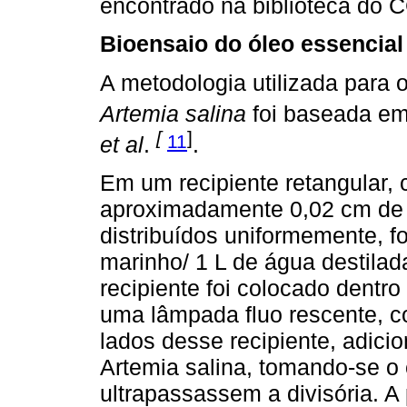
encontrado na biblioteca do 
Bioensaio do óleo essencial 
A metodologia utilizada para o
Artemia salina
foi baseada e
[
]
11
et al
.
.
Em um recipiente retangular, 
aproximadamente 0,02 cm de 
distribuídos uniformemente, f
marinho/ 1 L de água destilada)
recipiente foi colocado dentr
uma lâmpada fluo rescente, c
lados desse recipiente, adici
Artemia salina, tomando-se 
ultrapassassem a divisória. A