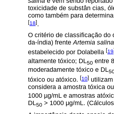
salina
e vem sendo reportado n
toxicidade de substân cias, ól
como também para determinar
[
]
18
.
O critério de classificação do
da-índia) frente
Artemia salina
[
19
estabelecido por Dolabella
altamente tóxico; DL
entre 8
50
moderadamente tóxico e DL
5
[
]
10
tóxico ou atóxico.
utilizam
considera a amostra tóxica o
1000 µg/mL e amostras atóxic
DL
> 1000 μg/mL. (Cálculo
50