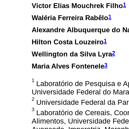
1
Victor Elias Mouchrek Filho
1
Waléria Ferreira Rabêlo
Alexandre Albuquerque do N
1
Hilton Costa Louzeiro
2
Wellington da Silva Lyra
3
Maria Alves Fontenele
1
Laboratório de Pesquisa e A
Universidade Federal do Mara
2
Universidade Federal da Para
3
Laboratório de Cereais, Co
Alimentos, Universidade Fed