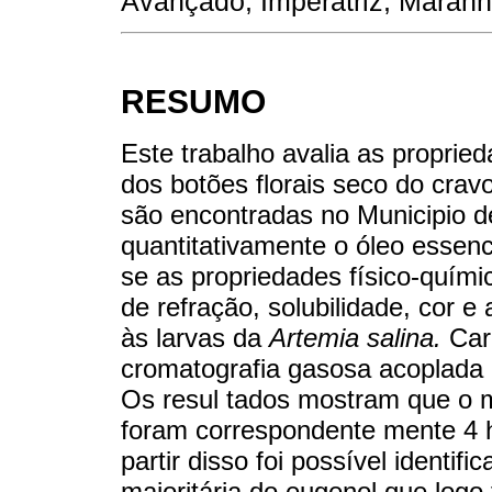
Avançado, Imperatriz, Maranhã
RESUMO
Este trabalho avalia as propried
dos botões florais seco do crav
são encontradas no Municipio d
quantitativamente o óleo essenc
se as propriedades físico-quími
de refração, solubilidade, cor e 
às larvas da
Artemia salina.
Cara
cromatografia gasosa acoplada
Os resul tados mostram que o m
foram correspondente mente 4 
partir disso foi possível identi
majoritária do eugenol que logo 