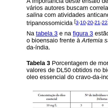
A importância deste ensaio de
vários autores buscam correla
salina
com atividades anticance
[
,
,
,
,
3
10
20
21
22
tripanossomicida
Na
tabela 3
e na
figura 3
estão
o bioensaio frente à
Artemia s
da-índia.
Tabela 3
Porcentagem de mort
valores de DL50 obtidos no b
oleo essencial do cravo-da-i