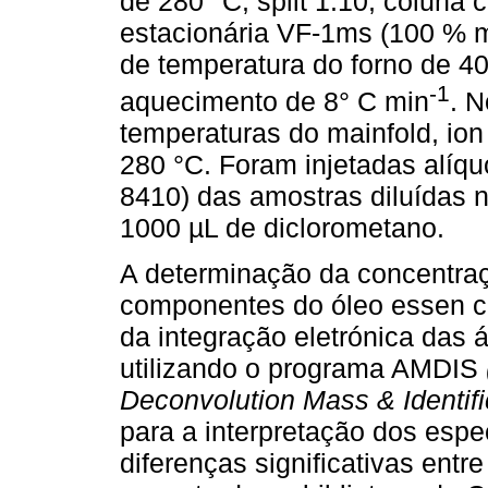
de 280 °C, split 1:10; coluna
estacionária VF-1ms (100 % m
de temperatura do forno de 4
-1
aquecimento de 8° C min
. 
temperaturas do mainfold, ion 
280 °C. Foram injetadas alíqu
8410) das amostras diluídas
1000 µL de diclorometano.
A determinação da concentra
componentes do óleo essen ci
da integração eletrónica das 
utilizando o programa AMDIS
Deconvolution Mass & Identifi
para a interpretação dos esp
diferenças significativas entr