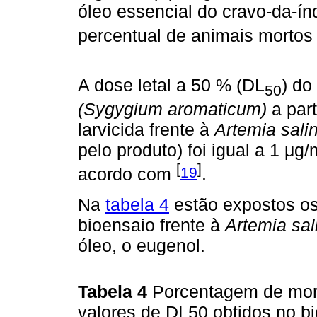
óleo essencial do cravo-da-ín
percentual de animais mortos
A dose letal a 50 % (DL
) do
50
(Sygygium aromaticum)
a part
larvicida frente à
Artemia sali
pelo produto) foi igual a 1 μg
[
]
19
acordo com
.
Na
tabela 4
estão expostos os
bioensaio frente à
Artemia sal
óleo, o eugenol.
Tabela 4
Porcentagem de mort
valores de DL50 obtidos no b