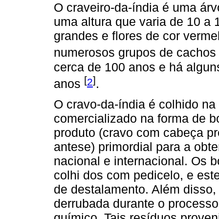
O craveiro-da-índia é uma árv
uma altura que varia de 10 a 
grandes e flores de cor verm
numerosos grupos de cachos 
cerca de 100 anos e há algun
[
]
2
anos
.
O cravo-da-índia é colhido na
comercializado na forma de bo
produto (cravo com cabeça pr
antese) primordial para a ob
nacional e internacional. Os b
colhi dos com pedicelo, e est
de destalamento. Além disso,
derrubada durante o processo 
químico. Tais resíduos prove