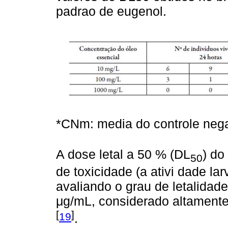
padrao de eugenol.
*CNm: media do controle nega
A dose letal a 50 % (DL
) do
50
de toxicidade (a ativi dade lar
avaliando o grau de letalidade
μg/mL, considerado altamente 
[
]
19
.