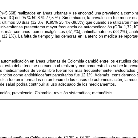
 (n=5.668) realizados en áreas urbanas y se encontró una prevalencia combi
anza [IC] del 95 % 50,8 %-77,5 %). Sin embargo, la prevalencia fue menor cu
s últimos 30 días (32,3%; IC95% 25,4%-39,3%) que cuando se utilizaron ma
universitarias presentaron mayor frecuencia de automedicación (OR= 1,72; IC
 más comunes fueron analgésicos (37,7%), antiinflamatorios (33,2%), antih
ios (12,1%). La falta de tiempo y las demoras en la atención médica se report
s.
e automedicación en áreas urbanas de Colombia cambió entre los estudios de
nto, esto debe tenerse en cuenta al realizar y comparar estudios sobre la preva
s medicamentos de venta libre fueron los más frecuentemente involucrados (
pción como antibióticos/antiparasitarios fue 12,1%. Además, considerando qu
ica fueron informadas en un tercio de los casos de automedicación, la reduc
 de salud podría contribuir al uso adecuado de los medicamentos.
ción; prevalencia; Colombia; revisión sistemática; metanálisis
automedicação na Colômbia varia de 32,3% a 84,7%, dependendo da amostra 