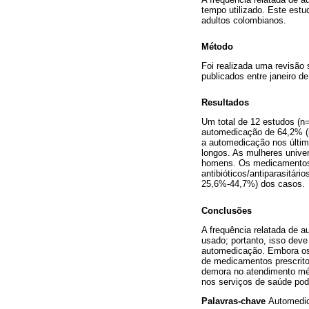
tempo utilizado. Este est
adultos colombianos.
Método
Foi realizada uma revisão
publicados entre janeiro d
Resultados
Um total de 12 estudos (n
automedicação de 64,2% (in
a automedicação nos últim
longos. As mulheres unive
homens. Os medicamentos m
antibióticos/antiparasitá
25,6%-44,7%) dos casos.
Conclusões
A frequência relatada de 
usado; portanto, isso dev
automedicação. Embora os 
de medicamentos prescritos
demora no atendimento mé
nos serviços de saúde pod
Palavras-chave
Automedic