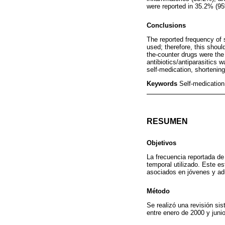
were reported in 35.2% (9
Conclusions
The reported frequency of 
used; therefore, this shou
the-counter drugs were the
antibiotics/antiparasitics 
self-medication, shortening
Keywords
Self-medication
RESUMEN
Objetivos
La frecuencia reportada d
temporal utilizado. Este e
asociados en jóvenes y ad
Método
Se realizó una revisión si
entre enero de 2000 y juni