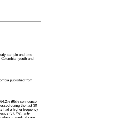
study sample and time
in Colombian youth and
lombia published from
of 64.2% (95% confidence
essed during the last 30
s had a higher frequency
sics (37.7%), anti-
 delays in medical care