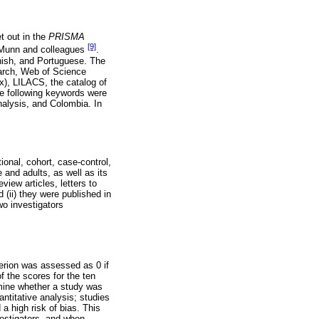
t out in the
PRISMA
[9]
 Munn and colleagues
.
nish, and Portuguese. The
arch, Web of Science
x), LILACS, the catalog of
e following keywords were
analysis, and Colombia. In
ional, cohort, case-control,
 and adults, as well as its
view articles, letters to
 (ii) they were published in
wo investigators
terion was assessed as 0 if
f the scores for the ten
ermine whether a study was
antitative analysis; studies
a high risk of bias. This
vestigators, and when