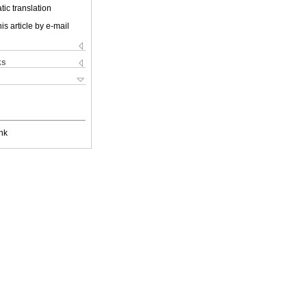
ic translation
is article by e-mail
ks
nk