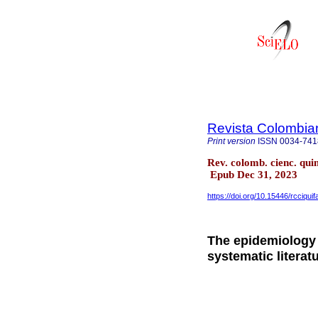
Revista Colombia
Print version
ISSN
0034-741
Rev. colomb. cienc. qui
Epub Dec 31, 2023
https://doi.org/10.15446/rcciqui
The epidemiology 
systematic literat