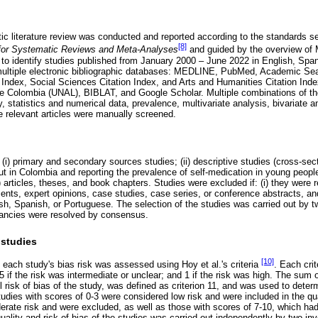
 literature review was conducted and reported according to the standards se
[8]
 for Systematic Reviews and Meta-Analyses
and guided by the overview of
to identify studies published from January 2000 – June 2022 in English, Spa
ultiple electronic bibliographic databases: MEDLINE, PubMed, Academic Se
n Index, Social Sciences Citation Index, and Arts and Humanities Citation Inde
de Colombia (UNAL), BIBLAT, and Google Scholar. Multiple combinations of th
, statistics and numerical data, prevalence, multivariate analysis, bivariate 
the relevant articles were manually screened.
: (i) primary and secondary sources studies; (ii) descriptive studies (cross-sect
ut in Colombia and reporting the prevalence of self-medication in young people
) articles, theses, and book chapters. Studies were excluded if: (i) they were re
ments, expert opinions, case studies, case series, or conference abstracts, and
sh, Spanish, or Portuguese. The selection of the studies was carried out by t
pancies were resolved by consensus.
 studies
[10]
 each study's bias risk was assessed using Hoy et al.'s criteria
. Each cri
.5 if the risk was intermediate or unclear; and 1 if the risk was high. The sum o
all risk of bias of the study, was defined as criterion 11, and was used to det
tudies with scores of 0-3 were considered low risk and were included in the qu
rate risk and were excluded, as well as those with scores of 7-10, which had 
uality and risk of bias of the studies was carried out independently by two in