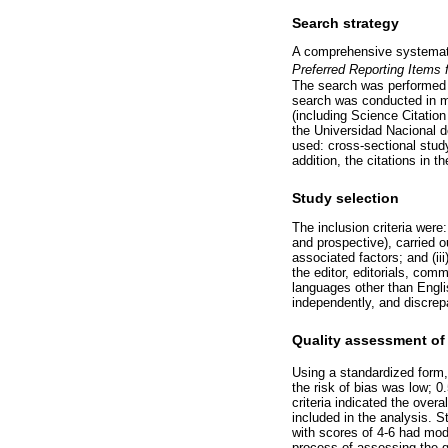
Search strategy
A comprehensive systematic
Preferred Reporting Items
The search was performed 
search was conducted in m
(including Science Citatio
the Universidad Nacional 
used: cross-sectional study
addition, the citations in 
Study selection
The inclusion criteria were
and prospective), carried o
associated factors; and (iii
the editor, editorials, com
languages other than Engli
independently, and discre
Quality assessment of
Using a standardized form,
the risk of bias was low; 0
criteria indicated the over
included in the analysis. S
with scores of 4-6 had mode
process of assessing the q