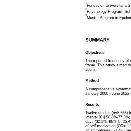
1
Fundación Universitaria S
2
Psychology Program, Scho
3
Master Program in Epidemi
SUMMARY
Objectives
The reported frequency of
frame. This study aimed to
adults.
Method
A comprehensive systematic
January 2000 - June 2022
Results
Twelve studies (n=5,668) f
interval [CI] 50.8%-77.5%)
days (32.3%; 95% CI 25.4%
of self-medication (OR= 1
inflammatories (33.2%), an