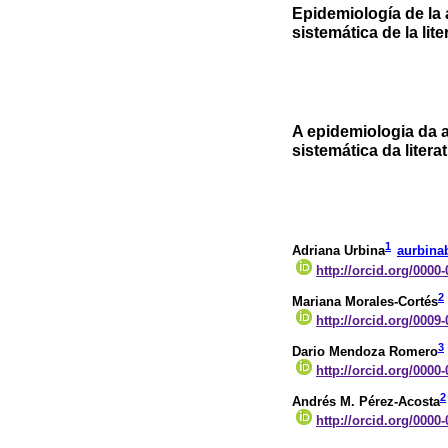
Epidemiología de la
sistemática de la lit
A epidemiologia da 
sistemática da litera
1
Adriana Urbina
aurbina
http://orcid.org/0000
2
Mariana Morales-Cortés
http://orcid.org/0009
3
Dario Mendoza Romero
http://orcid.org/0000
2
Andrés M. Pérez-Acosta
http://orcid.org/0000