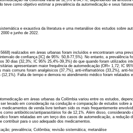
udo teve como objetivo estimar a prevalência da automedicação e seus fator
 sistemática e exaustiva da literatura e uma metanálise dos estudos sobre 
e 2000 e junho de 2022.
=5668) realizados em áreas urbanas foram incluídos e encontraram uma prev
tervalo de confiança [IC] de 95%: 50,8-77,5%). No entanto, a prevalência f
os 30 dias (32,3%; IC 95% 25,4%-39,3%) do que quando foram utilizados int
rsitárias apresentaram maior frequência de automedicação (OR= 1,72; IC 95%
ais comuns foram analgésicos (37,7%), anti-inflamatórios (33,2%), anti-hi
rios (12,1%). Falta de tempo e demora no atendimento médico foram relatado
automedicação em áreas urbanas da Colômbia variou entre os estudos, depen
e ser levado em consideração na condução e comparação de estudos sobre a 
medicamentos de venda livre tenham sido os mais frequentemente envolvido
 como antibióticos/antiparasitários foi de 12,1%. Além disso, considerando 
dico foram relatadas em um terço dos casos de automedicação, a redução d
e contribuir para o uso adequado dos medicamentos.
ação; prevalência; Colômbia; revisão sistemática; metanálise