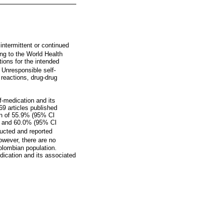
intermittent or continued
ing to the World Health
tions for the intended
. Unresponsible self-
 reactions, drug-drug
f-medication and its
69 articles published
ion of 55.9% (95% CI
; and 60.0% (95% CI
ducted and reported
wever, there are no
Colombian population.
dication and its associated