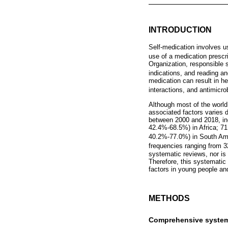
INTRODUCTION
Self-medication involves us
use of a medication prescr
Organization, responsible s
indications, and reading an
medication can result in h
interactions, and antimicro
Although most of the world
associated factors varies d
between 2000 and 2018, inc
42.4%-68.5%) in Africa; 
40.2%-77.0%) in South A
frequencies ranging from
systematic reviews, nor is 
Therefore, this systematic
factors in young people an
METHODS
Comprehensive systema