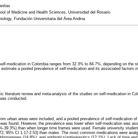
anitas
ol of Medicine and Health Sciences, Universidad del Rosario
ology, Fundación Universitaria del Área Andina
 self-medication in Colombia ranges from 32.3% to 84.7%, depending on the 
 estimate a pooled prevalence of self-medication and its associated factors 
 literature review and meta-analysis of the studies on self-medication in Co
 was conducted.
rom urban areas were included, and a pooled prevalence of self-medication 
 was found. However, the prevalence was lower when self-medication was ass
-39.3%) than when longer time frames were used. Female university student
.72; 95% CI 1.17-2.53) than males. The most common medications were analge
tihistamines (14.8%), and antibiotics/antiparasitics (12.1%). Lack of time and