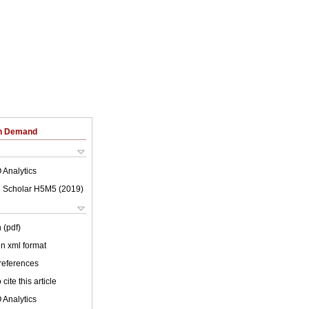
on Demand
 Analytics
 Scholar H5M5 (
2019
)
 (pdf)
 in xml format
 references
cite this article
 Analytics