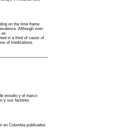
ding on the time frame
revalence. Although over-
h as
ted in a third of cases of
 use of medications.
de estudio y el marco
ón y sus factores
ión en Colombia publicados