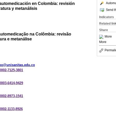
 automedicación en Colombia: revisión
Automat
eratura y metanálisis
Send th
Indicators
Related lin
Share
automedicação na Colômbia: revisão
More
tura e metanálise
More
Permali
bo@unisanitas.edu.co
-0002-7125-3801
-0003-6414-9429
-0002-8973-1541
-0002-1133-8926