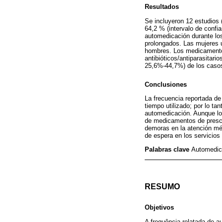
Resultados
Se incluyeron 12 estudios
64,2 % (intervalo de confi
automedicación durante lo
prolongados. Las mujeres 
hombres. Los medicamentos
antibióticos/antiparasitar
25,6%-44,7%) de los caso
Conclusiones
La frecuencia reportada d
tiempo utilizado; por lo ta
automedicación. Aunque lo
de medicamentos de prescri
demoras en la atención méd
de espera en los servicios
Palabras clave
Automedica
RESUMO
Objetivos
A frequência relatada de 