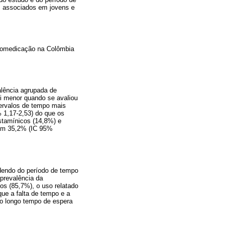
es associados em jovens e
automedicação na Colômbia
alência agrupada de
oi menor quando se avaliou
ervalos de tempo mais
 1,17-2,53) do que os
stamínicos (14,8%) e
s em 35,2% (IC 95%
dendo do período de tempo
prevalência da
s (85,7%), o uso relatado
que a falta de tempo e a
o longo tempo de espera