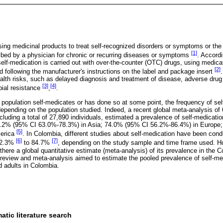
ing medicinal products to treat self-recognized disorders or symptoms or the 
[1]
ibed by a physician for chronic or recurring diseases or symptoms
. Accord
elf-medication is carried out with over-the-counter (OTC) drugs, using medica
[2]
d following the manufacturer's instructions on the label and package insert
ealth risks, such as delayed diagnosis and treatment of disease, adverse drug
[3]
[4]
bial resistance
,
.
 population self-medicates or has done so at some point, the frequency of sel
epending on the population studied. Indeed, a recent global meta-analysis of 
luding a total of 27,890 individuals, estimated a prevalence of self-medicat
71.2% (95% CI 63.0%-78.3%) in Asia; 74.0% (95% CI 56.2%-86.4%) in Europe
[5]
merica
. In Colombia, different studies about self-medication have been con
[6]
[7]
 32.3%
to 84.7%
, depending on the study sample and time frame used. Ho
there a global quantitative estimate (meta-analysis) of its prevalence in the 
 review and meta-analysis aimed to estimate the pooled prevalence of self-me
d adults in Colombia.
tic literature search