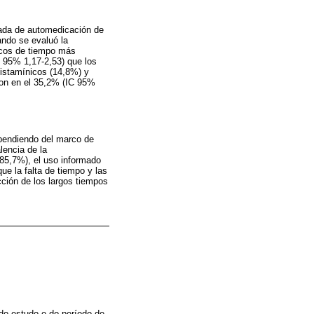
nada de automedicación de
ando se evaluó la
rcos de tiempo más
 95% 1,17-2,53) que los
istamínicos (14,8%) y
aron en el 35,2% (IC 95%
pendiendo del marco de
lencia de la
85,7%), el uso informado
e la falta de tiempo y las
ción de los largos tiempos
do estudo e do período de