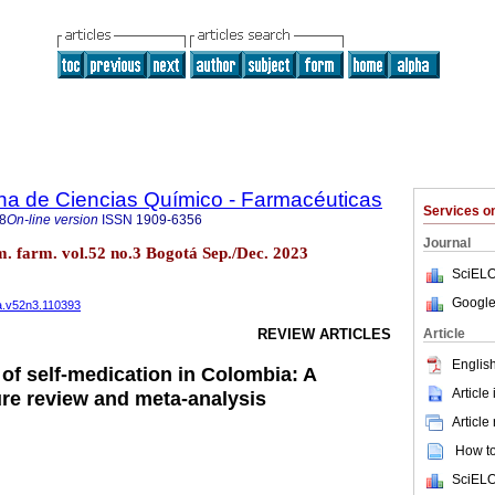
na de Ciencias Químico - Farmacéuticas
Services 
8
On-line version
ISSN
1909-6356
Journal
m. farm. vol.52 no.3 Bogotá Sep./Dec. 2023
SciELO
Google
fa.v52n3.110393
Article
REVIEW ARTICLES
English
of self-medication in Colombia: A
Article
ure review and meta-analysis
Article
How to 
SciELO