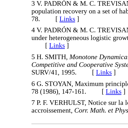
3 V. PADRÓN & M. C. TREVISAN, 
population recovery on a set of hab
78. [
Links
]
4 V. PADRÓN & M. C. TREVISAN, 
under heterogeneous logistic grow
[
Links
]
5 H. SMITH,
Monotone Dynamical 
Competitive and Cooperative Syst
SURV/41, 1995. [
Links
]
6 G. STOYAN, Maximum principle
78 (1986), 147-161. [
Links
]
7 P. F. VERHULST, Notice sur la lo
accroissement,
Corr. Math. et Phys