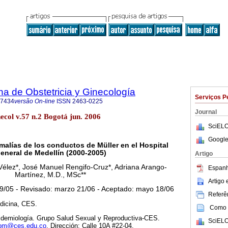
a de Obstetricia y Ginecología
Serviços P
-7434
versão On-line
ISSN
2463-0225
Journal
col v.57 n.2 Bogotá jun. 2006
SciELO
Google
malías de los conductos de Müller en el Hospital
eneral de Medellín (2000-2005)
Artigo
-Vélez*, José Manuel Rengifo-Cruz*, Adriana Arango-
Espanh
Martínez, M.D., MSc**
Artigo
9/05 - Revisado: marzo 21/06 - Aceptado: mayo 18/06
Referên
dicina, CES.
Como c
idemiología. Grupo Salud Sexual y Reproductiva-CES.
SciELO
om@ces.edu.co
. Dirección: Calle 10A #22-04.