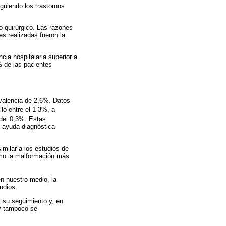
guiendo los trastornos
o quirúrgico. Las razones
nes realizadas fueron la
cia hospitalaria superior a
% de las pacientes
evalencia de 2,6%. Datos
ló entre el 1-3%, a
 del 0,3%. Estas
e ayuda diagnóstica
imilar a los estudios de
como la malformación más
n nuestro medio, la
udios.
r su seguimiento y, en
 y tampoco se