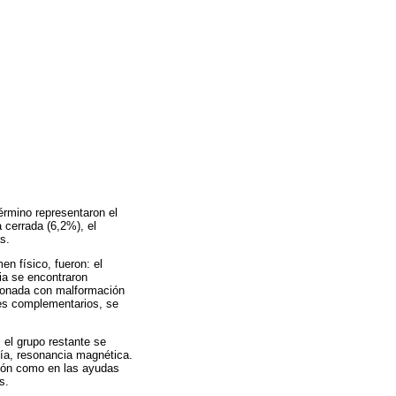
érmino representaron el
 cerrada (6,2%), el
s.
n físico, fueron: el
ia se encontraron
cionada con malformación
nes complementarios, se
 el grupo restante se
fía, resonancia magnética.
ución como en las ayudas
s.