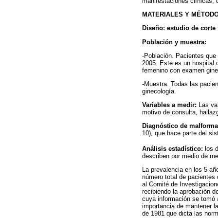
manifestaciones clínicas, 
MATERIALES Y MÉTOD
Diseño: estudio de corte 
Población y muestra:
-Población. Pacientes que 
2005. Este es un hospital d
femenino con examen ginec
-Muestra. Todas las pacien
ginecología.
Variables a medir:
Las var
motivo de consulta, hallaz
Diagnóstico de malforma
10), que hace parte del si
Análisis estadístico:
los d
describen por medio de med
La prevalencia en los 5 añ
número total de pacientes 
al Comité de Investigacion
recibiendo la aprobación d
cuya información se tomó a 
importancia de mantener la
de 1981 que dicta las norm