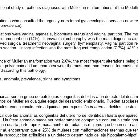
ional study of patients diagnosed with Müllerian malformations at the Medell
tients who consulted the urgency or external gynaecological services or were h
% prevalence).
ations were vaginal agenesis, bicornuate uterus and vaginal partition. Th
nd amenorrhoea (14%). Transvaginal echography was the main diagnostic aid 
ived surgical treatment: neovaginal surgery, hymenoplasty, vaginal partition r
n section. Urinary infection was the most frequent complication (7.7%). 41% r
ce of Müllerian malformation was 2.6%, the most frequent alterations being 
onic pelvic pain and amenorrhoea were the most common reasons for consultat
discarding this pathology.
s, anomaly, prevalence, signs and symptoms.
anas son un grupo de patologías congénitas debidas a un defecto del desarrol
tos de Müller en cualquier etapa del desarrollo embrionario. Pueden asociar
ctales, excepcionalmente adquiridas por exposición
in utero
al dietilestilbestrol.
ir que las anomalías congénitas del útero no se identifican hasta que apare
s. Un útero anómalo puede ser perfectamente compatible con una historia nor
una cuarta parte, aproximadamente, de todas las mujeres que tienen esta ano
t al.
encontraron que el 25% de mujeres con malformaciones uterinas que tení
la reproducción atribuibles a un defecto determinado del eje hipotálamo-hipofi