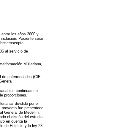
n entre los años 2000 y
e inclusión. Paciente sexo
histeroscopía.
05 al servicio de
 malformación Mülleriana,
al de enfermedades (CIE-
General.
variables continuas se
de proporciones.
rianas dividido por el
l proyecto fue presentado
tal General de Medellín,
ado el diseño del estudio
tuvo en cuenta la
n de Helsinki y la ley 23