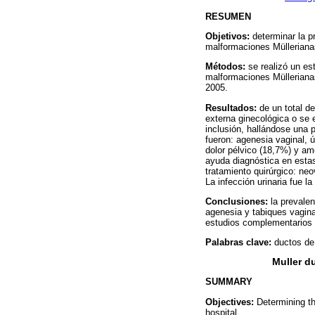
RESUMEN
Objetivos:
determinar la p
malformaciones Müllerianas
Métodos:
se realizó un es
malformaciones Müllerianas
2005.
Resultados:
de un total de
externa ginecológica o se 
inclusión, hallándose una
fueron: agenesia vaginal, 
dolor pélvico (18,7%) y ame
ayuda diagnóstica en estas
tratamiento quirúrgico: neo
La infección urinaria fue l
Conclusiones:
la prevalen
agenesia y tabiques vagina
estudios complementarios p
Palabras clave:
ductos de 
Muller d
SUMMARY
Objectives:
Determining the
hospital.