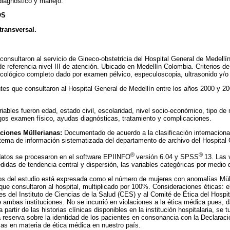
diagnóstico y manejo.
OS
transversal.
consultaron al servicio de Gineco-obstetricia del Hospital General de Medellí
e referencia nivel III de atención. Ubicado en Medellín Colombia. Criterios d
ológico completo dado por examen pélvico, especuloscopia, ultrasonido y/o 
tes que consultaron al Hospital General de Medellín entre los años 2000 y 20
iables fueron edad, estado civil, escolaridad, nivel socio-económico, tipo de
gos examen físico, ayudas diagnósticas, tratamiento y complicaciones.
ciones Müllerianas:
Documentado de acuerdo a la clasificación internacion
stema de información sistematizada del departamento de archivo del Hospital 
®
®
atos se procesaron en el software EPIINFO
versión 6.04 y SPSS
13. Las 
idas de tendencia central y dispersión, las variables categóricas por medio 
os del estudio está expresada como el número de mujeres con anomalías Mülle
que consultaron al hospital, multiplicado por 100%. Consideraciones éticas: e
es del Instituto de Ciencias de la Salud (CES) y al Comité de Ética del Hospi
e ambas instituciones. No se incurrió en violaciones a la ética médica pues, d
partir de las historias clínicas disponibles en la institución hospitalaria, se 
 reserva sobre la identidad de los pacientes en consonancia con la Declaració
as en materia de ética médica en nuestro país.