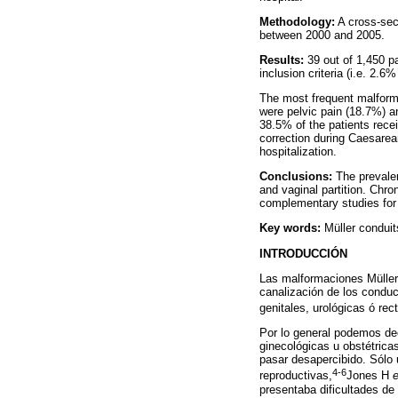
Methodology:
A cross-sect
between 2000 and 2005.
Results:
39 out of 1,450 pa
inclusion criteria (i.e. 2.6
The most frequent malform
were pelvic pain (18.7%) a
38.5% of the patients rece
correction during Caesarea
hospitalization.
Conclusions:
The prevalen
and vaginal partition. Chr
complementary studies for 
Key words:
Müller conduit
INTRODUCCIÓN
Las malformaciones Mülleri
canalización de los conduc
genitales, urológicas ó re
Por lo general podemos dec
ginecológicas u obstétrica
pasar desapercibido. Sólo 
4-6
reproductivas,
Jones H
e
presentaba dificultades de 