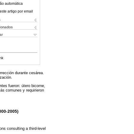
ão automática
este artigo por email
s
cionados
ar
nk
orrección durante cesárea.
ización.
tes fueron: útero bicorne,
más comunes y requirieron
000-2005)
ns consulting a third-level