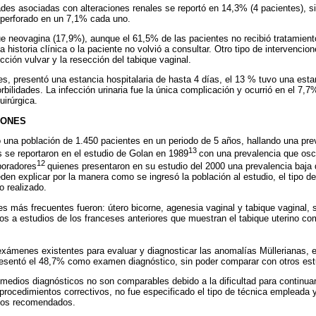
es asociadas con alteraciones renales se reportó en 14,3% (4 pacientes), si
mperforado en un 7,1% cada uno.
ue neovagina (17,9%), aunque el 61,5% de las pacientes no recibió tratamient
a historia clínica o la paciente no volvió a consultar. Otro tipo de intervencio
cción vulvar y la resección del tabique vaginal.
es, presentó una estancia hospitalaria de hasta 4 días, el 13 % tuvo una estan
bilidades. La infección urinaria fue la única complicación y ocurrió en el 7,7
uirúrgica.
IONES
ó una población de 1.450 pacientes en un periodo de 5 años, hallando una pr
13
s se reportaron en el estudio de Golan en 1989
con una prevalencia que osci
12
boradores
quienes presentaron en su estudio del 2000 una prevalencia baja
eden explicar por la manera como se ingresó la población al estudio, el tipo d
io realizado.
s más frecuentes fueron: útero bicorne, agenesia vaginal y tabique vaginal, s
ios a estudios de los franceses anteriores que muestran el tabique uterino 
exámenes existentes para evaluar y diagnosticar las anomalías Müllerianas, e
presentó el 48,7% como examen diagnóstico, sin poder comparar con otros est
 medios diagnósticos no son comparables debido a la dificultad para continua
 procedimientos correctivos, no fue especificado el tipo de técnica empleada
ios recomendados.