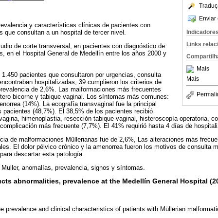
Traduç
Enviar 
revalencia y características clínicas de pacientes con
Indicadore
 que consultan a un hospital de tercer nivel.
Links rela
tudio de corte transversal, en pacientes con diagnóstico de
, en el Hospital General de Medellín entre los años 2000 y
Compartilh
Mais
 1.450 pacientes que consultaron por urgencias, consulta
Mais
encontraban hospitalizadas, 39 cumplieron los criterios de
 prevalencia de 2,6%. Las malformaciones más frecuentes
Permali
útero bicorne y tabique vaginal. Los síntomas más comunes:
norrea (14%). La ecografía transvaginal fue la principal
 pacientes (48,7%). El 38,5% de los pacientes recibió
vagina, himenoplastia, resección tabique vaginal, histeroscopía operatoria, c
a complicación más frecuente (7,7%). El 41% requirió hasta 4 días de hospital
cia de malformaciones Müllerianas fue de 2,6%, Las alteraciones más frecuen
les. El dolor pélvico crónico y la amenorrea fueron los motivos de consulta 
ara descartar esta patología.
Muller, anomalías, prevalencia, signos y síntomas.
ucts abnormalities, prevalence at the Medellín General Hospital (2
 prevalence and clinical characteristics of patients with Müllerian malformatio