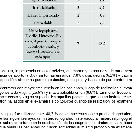
consulta, la presencia de dolor pélvico, amenorrea y la amenaza de parto pret
ncia de aborto (7,8%), síntomas urinarios (7,8%), dispareunia (6,2%) y vagina
espondió a síntomas gastrointestinales, sinequias y trabajo de parto entre otra
contraron con mayor frecuencia en las pacientes, luego de realizarles el exame
 agenesia de vagina (15,5%) y masa palpable en un (8,8%). En menor frecuenc
oble cérvix y vagina septada. En aquellas pacientes que tenían historia rela
raron hallazgos en el examen físico (24,4%) cuando se realizaron los exáme
nsvaginal fue utilizada en el 48,7 % de las pacientes como prueba diagnóstica,
las siguientes ayudas: histerosonografía, histeroscopía, histerosalpingogra
l subregistro tanto en la codificación de los diagnósticos dados en la instit
orque todas las pacientes no fueron sometidas al mismo protocolo de exámene