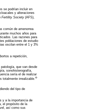
s se podrían incluir en
 cloacales y alteraciones
 Fertility Society
(AFS),
más común de amenorrea
urante muchos años para
iticados. Las razones para
ntes poblaciones de estudio
ias oscilan entre el 1 y 3%
ortos a repetición,
 patología, que van desde
ía, sonohisterografía,
encia sería el de realizar
4-
 totalmente irrealizable.
diendo del tipo de
s y a la importancia de
, el propósito de la
ivel, así como sus