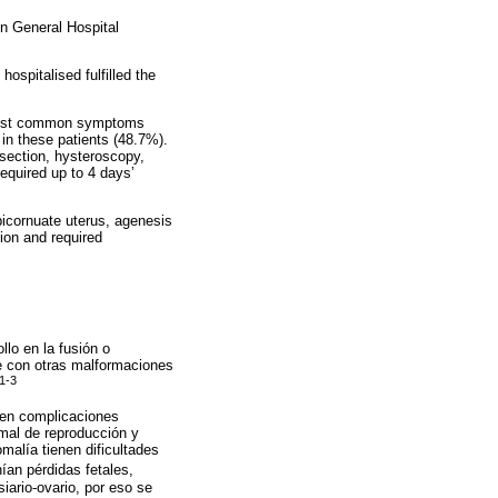
ín General Hospital
ospitalised fulfilled the
e most common symptoms
in these patients (48.7%).
esection, hysteroscopy,
equired up to 4 days’
bicornuate uterus, agenesis
ion and required
lo en la fusión o
se con otras malformaciones
1-3
cen complicaciones
mal de reproducción y
malía tienen dificultades
an pérdidas fetales,
siario-ovario, por eso se