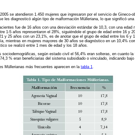
 2005 se atendieron 1.450 mujeres que ingresaron por el servicio de Gineco-obs
se les diagnosticó algún tipo de malformación Mülleriana, lo que significó un
acientes fue de 16 años con una desviación estándar de 10,3, con una edad
re 1-5 años representaron el 28%, siguiéndole el grupo de edad entre 16 y 2
21 y 25 años con un 23,1%, es de anotar que el grupo de edad entre los 6 y 
gía, mientras en mujeres mayores de 30 años se diagnóstico en un 10,4% c
stico se realizó entre 1 mes de edad y los 18 años.
es sociodemográficas, según estado civil el 56,4% eran solteras, en cuanto l
 74,3 % eran beneficiarias del sistema subsidiado o vinculado, indicando baj
es Müllerianas más frecuentes aparecen en la
tabla 1
.