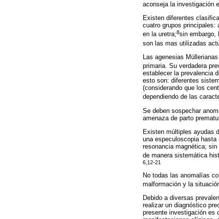
aconseja la investigación e
Existen diferentes clasifi
cuatro grupos principales: 
8
en la uretra;
sin embargo, 
son las mas utilizadas act
Las agenesias Müllerianas
primaria. Su verdadera pre
establecer la prevalencia 
esto son: diferentes siste
(considerando que los cent
dependiendo de las caracte
Se deben sospechar anomal
amenaza de parto prematuro
Existen múltiples ayudas 
una especuloscopia hasta u
resonancia magnética; sin 
de manera sistemática hist
6,12-21
No todas las anomalías con
malformación y la situació
Debido a diversas prevalen
realizar un diagnóstico pre
presente investigación es 