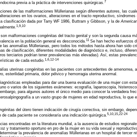
7
ndocrina previa a la práctica de intervenciones quirúrgicas.
caciones de las malformaciones Müllerianas según diferentes autores, las cuale
alteraciones en los ovarios, alteraciones en el tracto reproductivo, síndromes
la clasificación dada por Tarry WF 1986, Buttram y Gibbson, y la de
American
1,9,10
ualmente.
 son malformaciones congénitas del tracto genital y son la segunda causa 
11
valencia en la población general es desconocida.
Se han hecho esfuerzos d
de las anomalías Müllerianas, pero todos los métodos hasta ahora han sido cr
mas de clasificación, diferentes modalidades de diagnóstico e, incluso, difere
ros terciarios podrían tener prevalencias más elevadas). Así, estas prevalenc
1,6,12-14
rísticas de cada estudio.
ías uterinas congénitas en las pacientes con antecedentes de amenorrea, ab
, esterilidad primaria, dolor pélvico y hemorragia uterina anormal.
diagnósticas empleadas para dar una buena evaluación de una mujer con esta
no o varios de los siguientes exámenes: ecografía, laparoscopia, histeroscop
embargo, para algunos autores el único medio para conocer la verdadera frecu
erosalpingografía a un vasto grupo de mujeres en edad reproductiva, lo que es
génitas del útero tienen indicación de cirugía correctiva, sin embargo, depen
5,10,15,22-24
n de cada paciente se consideraría una indicación quirúrgica.
cias encontradas en la literatura mundial, a la ausencia de estudios regionale
coz y tratamiento oportuno en pro de la mujer en su vida sexual y reproductiva
determinar la prevalencia de anomalías Müllerianas en un hospital de tercer n