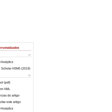
ersonalizados
 Analytics
 Scholar H5M5 (
2019
)
ol (pdf)
 em XML
cias do artigo
itar este artigo
 Analytics