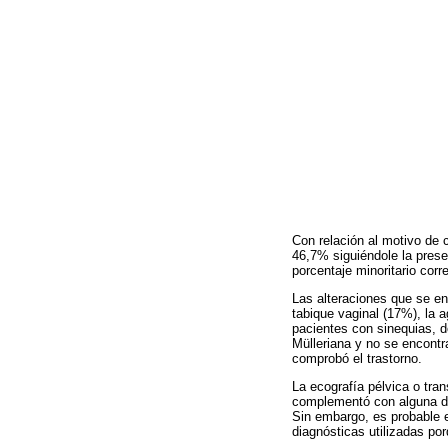
Con relación al motivo de 
46,7% siguiéndole la prese
porcentaje minoritario corr
Las alteraciones que se en
tabique vaginal (17%), la
pacientes con sinequias, d
Mülleriana y no se encont
comprobó el trastorno.
La ecografía pélvica o tra
complementó con alguna de 
Sin embargo, es probable e
diagnósticas utilizadas p