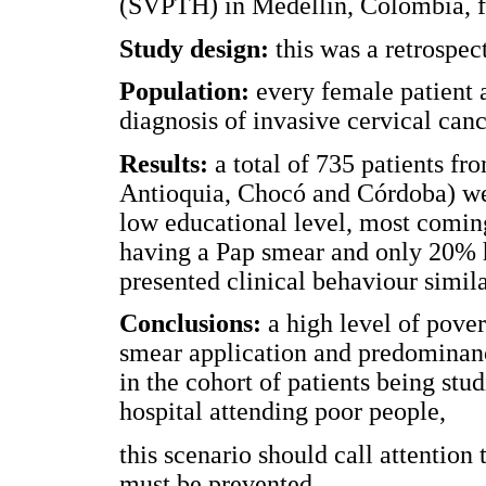
(SVPTH) in Medellin, Colombia, f
Study design:
this was a retrospec
Population:
every female patient
diagnosis of invasive cervical can
Results:
a total of 735 patients 
Antioquia, Chocó and Córdoba) wer
low educational level, most comin
having a Pap smear and only 20% h
presented clinical behaviour simila
Conclusions:
a high level of pover
smear application and predominance
in the cohort of patients being st
hospital attending poor people,
this scenario should call attention
must be prevented.