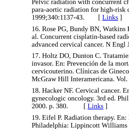
Pelvic radiation with concurrent 
para-aortic radiation for high-risk
1999;340:1137-43. [
Links
]
16. Rose PG, Bundy BN, Watkins 
al. Concurrent cisplatin-based rad
advanced cervical cancer. N En
17. Holtz DO, Dunton C. Tratamien
invasor. En: Prevención de la mort
cervicouterino. Clínicas de Gineco
McGraw Hill Interamericana. Vo
18. Hacker NF. Cervical cancer. En
gynecologic oncology. 3rd ed. Phi
2000. p. 380. [
Links
]
19. Eifel P. Radiation therapy. En:
Philadelphia: Lippincott Willia