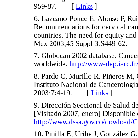
959-87. [
Links
]
6. Lazcano-Ponce E, Alonso P, Ru
Recommendations for cervical can
countries. The need for equity an
Mex 2003;45 Suppl 3:S449-62
7. Globocan 2002 database. Cancer
worldwide.
http://www-dep.iarc.f
8. Pardo C, Murillo R, Piñeros M,
Instituto Nacional de Cancerolog
2003;7:4-19. [
Links
]
9. Dirección Seccional de Salud de
[Visitado 2007, enero] Disponible 
http://www.dssa.gov.co/dowload
10. Pinilla E, Uribe J, González G