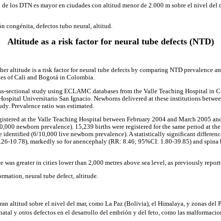
a de los DTN es mayor en ciudades con altitud menor de 2.000 m sobre el nivel del 
n congénita, defectos tubo neural, altitud.
Altitude as a risk factor for neural tube defects (NTD)
er altitude is a risk factor for neural tube defects by comparing NTD prevalence am
es of Cali and Bogotá in Colombia.
oss-sectional study using ECLAMC databases from the Valle Teaching Hospital in C
Hospital Universitario San Ignacio. Newborns delivered at these institutions betw
udy. Prevalence ratio was estimated.
egistered at the Valle Teaching Hospital between February 2004 and March 2005 an
0,000 newborn prevalence). 15,239 births were registered for the same period at the 
dentified (6/10,000 live newborn prevalence). A statistically significant differenc
26-10.78), markedly so for anencephaly (RR: 8.46; 95%CI: 1.80-39.85) and spina 
was greater in cities lower than 2,000 metres above sea level, as previously reporte
rmation, neural tube defect, altitude.
ran altitud sobre el nivel del mar, como La Paz (Bolivia), el Himalaya, y zonas del 
natal y otros defectos en el desarrollo del embrión y del feto, como las malformaci