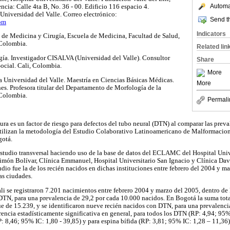
Automat
cia: Calle 4ta B, No. 36 - 00. Edificio 116 espacio 4.
 Universidad del Valle. Correo electrónico:
Send th
om
Indicators
 de Medicina y Cirugía, Escuela de Medicina, Facultad de Salud,
 Colombia.
Related lin
ía. Investigador CISALVA (Universidad del Valle). Consultor
Share
Social. Cali, Colombia.
More
 Universidad del Valle. Maestría en Ciencias Básicas Médicas.
More
nes. Profesora titular del Departamento de Morfología de la
 Colombia.
Permali
ltura es un factor de riesgo para defectos del tubo neural (DTN) al comparar las prev
 utilizan la metodología del Estudio Colaborativo Latinoamericano de Malforma
gotá.
 estudio transversal haciendo uso de la base de datos del ECLAMC del Hospital Univ
Simón Bolívar, Clínica Emmanuel, Hospital Universitario San Ignacio y Clínica Dav
dio fue la de los recién nacidos en dichas instituciones entre febrero del 2004 y ma
as ciudades.
i se registraron 7.201 nacimientos entre febrero 2004 y marzo del 2005, dentro de l
DTN, para una prevalencia de 29,2 por cada 10.000 nacidos. En Bogotá la suma tota
 fue de 15.239, y se identificaron nueve recién nacidos con DTN, para una prevalenci
rencia estadísticamente significativa en general, para todos los DTN (RP: 4,94; 95%
: 8,46; 95% IC: 1,80 - 39,85) y para espina bífida (RP: 3,81; 95% IC: 1,28 – 11,36)