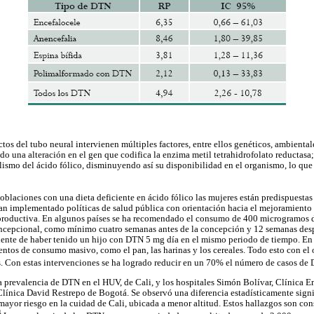
tos del tubo neural intervienen múltiples factores, entre ellos genéticos, ambiental
o una alteración en el gen que codifica la enzima metil tetrahidrofolato reductasa;
lismo del ácido fólico, disminuyendo así su disponibilidad en el organismo, lo que
oblaciones con una dieta deficiente en ácido fólico las mujeres están predispuestas
han implementado políticas de salud pública con orientación hacia el mejoramiento 
productiva. En algunos países se ha recomendado el consumo de 400 microgramos di
ncepcional, como mínimo cuatro semanas antes de la concepción y 12 semanas despu
dente de haber tenido un hijo con DTN 5 mg día en el mismo periodo de tiempo. En o
entos de consumo masivo, como el pan, las harinas y los cereales. Todo esto con el 
s. Con estas intervenciones se ha logrado reducir en un 70% el número de casos de
a prevalencia de DTN en el HUV, de Cali, y los hospitales Simón Bolívar, Clínica 
Clínica David Restrepo de Bogotá. Se observó una diferencia estadísticamente signi
ayor riesgo en la cuidad de Cali, ubicada a menor altitud. Estos hallazgos son consi
4