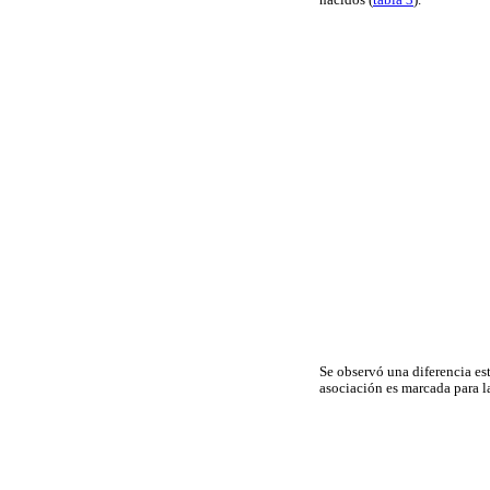
nacidos (
tabla 3
).
Se observó una diferencia es
asociación es marcada para la