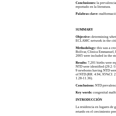
Conclusiones:
la prevalenci
reportado en la literatura.
Palabras clave:
malformació
SUMMARY
Objective:
determining wheth
ECLAMC network in the citi
Methodology:
this was a cr
Bolívar, Clinica Emmanuel, 
2005 were included in the st
Results:
7,201 births were r
NTD were identified (29.2 /1
9 newborns having NTD were i
of NTD (RR: 4.94; 95%CI: 2.
1.28-11.36).
Conclusions:
NTD prevalence 
Key words:
congenital malfo
INTRODUCCIÓN
La residencia en lugares de g
retardo en el crecimiento pre