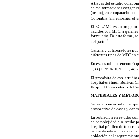
A través del estudio colabor
de malformaciones congénitas
(msnm), en comparación con l
Colombia. Sin embargo, el pa
El ECLAMC es un programa de
nacidos con MFC, a quienes s
formulario. De esta forma, s
7
del parto.
Castilla y colaboradores pub
diferentes tipos de MFC en 
En ese estudio se encontró qu
0,33 (IC 99%: 0,20 – 0,54) y 
El propósito de este estudio 
hospitales Simón Bolívar, C
Hospital Universitario del V
MATERIALES Y MÉTOD
Se realizó un estudio de tip
prospectivo de casos y contr
La población en estudio corr
de complejidad que recibe po
hospital público de tercer n
centro de referencia de terc
población del aseguramient