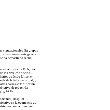
es y nutricionales. En grupos
 un trastorno en esta genera
 se ha demostrado ser un
 a tener hijos con DTN, por
de los niveles de ácido
arios de ácido fólico, en
és de la falla menstrual; y
tros países se fortificaron
objetivo de reducir la
13-15
 DTN.
Emmanuel, Hospital
ficativa en la ocurrencia de
stentes con la literatura