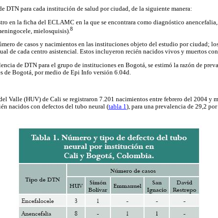
 de DTN para cada institución de salud por ciudad, de la siguiente manera:
stro en la ficha del ECLAMC en la que se encontrara como diagnóstico anencefalia,
8
eningocele, mielosquisis).
úmero de casos y nacimientos en las instituciones objeto del estudio por ciudad; lo
al de cada centro asistencial. Estos incluyeron recién nacidos vivos y muertos co
lencia de DTN para el grupo de instituciones en Bogotá, se estimó la razón de prev
es de Bogotá, por medio de Epi Info versión 6.04d.
del Valle (HUV) de Cali se registraron 7.201 nacimientos entre febrero del 2004 y m
ién nacidos con defectos del tubo neural (
tabla 1
), para una prevalencia de 29,2 po