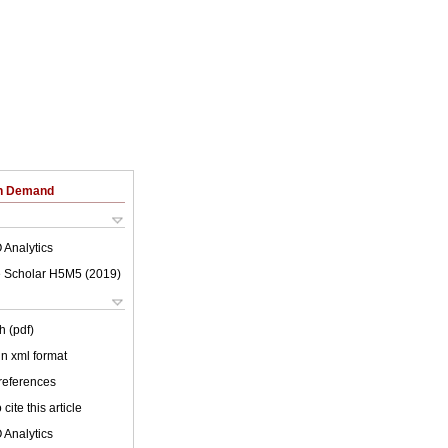
on Demand
 Analytics
 Scholar H5M5 (
2019
)
h (pdf)
 in xml format
 references
cite this article
 Analytics