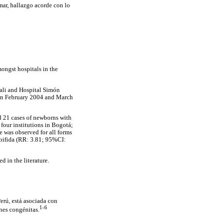
mar, hallazgo acorde con lo
ongst hospitals in the
ali and Hospital Simón
een February 2004 and March
d 21 cases of newborns with
four institutions in Bogotá;
e was observed for all forms
bifida (RR: 3.81; 95%CI:
d in the literature.
Perú, está asociada con
1-6
ones congénitas.