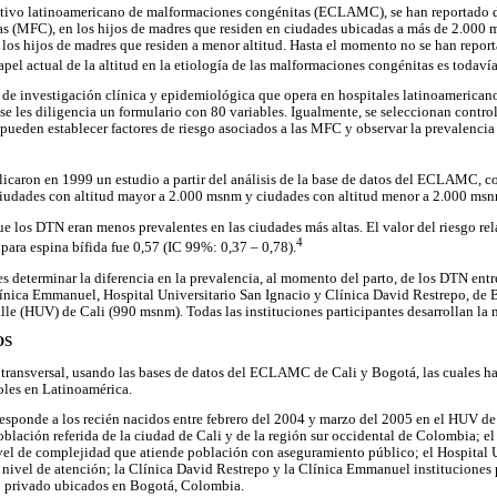
ativo latinoamericano de malformaciones congénitas (ECLAMC), se han reportado di
 (MFC), en los hijos de madres que residen en ciudades ubicadas a más de 2.000 me
os hijos de madres que residen a menor altitud. Hasta el momento no se han report
pel actual de la altitud en la etiología de las malformaciones congénitas es todaví
 investigación clínica y epidemiológica que opera en hospitales latinoamericanos
e les diligencia un formulario con 80 variables. Igualmente, se seleccionan control
e pueden establecer factores de riesgo asociados a las MFC y observar la prevalenc
licaron en 1999 un estudio a partir del análisis de la base de datos del ECLAMC, 
ciudades con altitud mayor a 2.000 msnm y ciudades con altitud menor a 2.000 msn
e los DTN eran menos prevalentes en las ciudades más altas. El valor del riesgo rel
4
para espina bífida fue 0,57 (IC 99%: 0,37 – 0,78).
es determinar la diferencia en la prevalencia, al momento del parto, de los DTN entr
línica Emmanuel, Hospital Universitario San Ignacio y Clínica David Restrepo, de 
alle (HUV) de Cali (990 msnm). Todas las instituciones participantes desarrollan
OS
o transversal, usando las bases de datos del ECLAMC de Cali y Bogotá, las cuales h
oles en Latinoamérica.
esponde a los recién nacidos entre febrero del 2004 y marzo del 2005 en el HUV de C
blación referida de la ciudad de Cali y de la región sur occidental de Colombia; e
ivel de complejidad que atiende población con aseguramiento público; el Hospital 
er nivel de atención; la Clínica David Restrepo y la Clínica Emmanuel instituciones
o privado ubicados en Bogotá, Colombia.