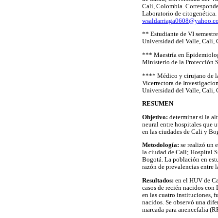
Cali, Colombia. Corresponden
Laboratorio de citogenética.
wsaldarriaga0608@yahoo.c
** Estudiante de VI semestre
Universidad del Valle, Cali,
*** Maestría en Epidemiolog
Ministerio de la Protección 
**** Médico y cirujano de la
Vicerrectora de Investigacio
Universidad del Valle, Cali,
RESUMEN
Objetivo:
determinar si la a
neural entre hospitales que
en las ciudades de Cali y Bo
Metodología:
se realizó un
la ciudad de Cali; Hospital 
Bogotá. La población en estu
razón de prevalencias entre l
Resultados:
en el HUV de Cal
casos de recién nacidos con 
en las cuatro instituciones,
nacidos. Se observó una dife
marcada para anencefalia (RP