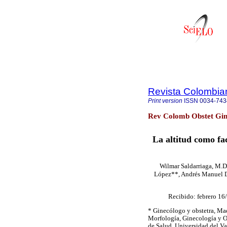
Revista Colombian
Print version
ISSN
0034-743
Rev Colomb Obstet Gine
La altitud como fa
Wilmar Saldarriaga, M.
López**, Andrés Manuel D
Recibido: febrero 16
* Ginecólogo y obstetra, Mae
Morfología, Ginecología y Ob
de Salud, Universidad del Val