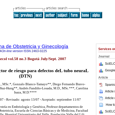
a de Obstetricia y Ginecología
Services 
4
On-line version
ISSN
2463-0225
Journal
col vol.58 no.3 Bogotá July/Sept. 2007
SciELO
ctor de riesgo para defectos deL tubo neuraL
Google
(DTN)
Article
D., MSc.*, Gonzalo Blanco-Tamayo**, Diego Fernando Bravo-
Spanis
íaz-Hung**, Andrés Fandiño-Losada, M.D., MSc.***, Carolina
Article
Isaza, M.D.****
Article
/07 - Revisado: agosto 13/07 - Aceptado: septiembre 11/07
How to 
stría en Embriología y Genética, Profesor departamentos de
stetricia, Escuela de Ciencias Básicas y de Medicina, Facultad
SciELO
le, Hospital Universitario del Valle. Fundación Valle del Lili,