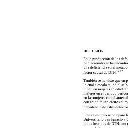
DISCUSIÓN
En la producción de los defec
poblacionales se ha encontrad
una deficiencia en el metabo
9-12
factor causal de DTN.
También se ha visto que en p
lo cual a escala mundial se 
fólico en mujeres en edad re
mujeres en el periodo perico
en las mujeres con el antece
con ácido fólico ciertos alim
prevalencia de estos defecto
En este estudio se comparó l
Universitario San Ignacio y 
todos los tipos de DTN, con m