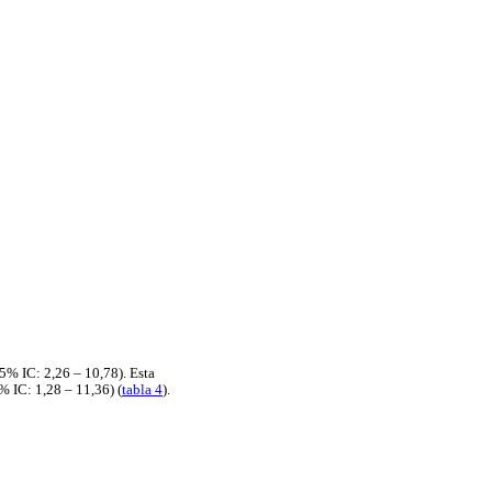
95% IC: 2,26 – 10,78). Esta
% IC: 1,28 – 11,36) (
tabla 4
).