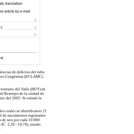
ic translation
is article by e-mail
ks
nk
alencias de defectos del tubo
ciones Congénitas (ECLAMC)
ersitario del Valle (HUV) de
id Restrepo de la ciudad de
rzo del 2005. Se estimó la
os cuales se identificaron 21
l de nacimientos registrados
a de seis por cada 10.000
 IC: 2,26 - 10,78), siendo
.