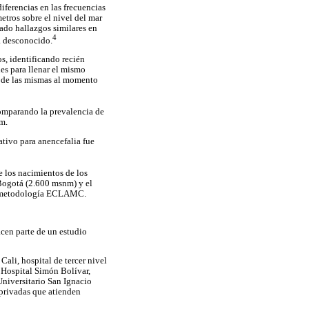
ferencias en las frecuencias
tros sobre el nivel del mar
ado hallazgos similares en
4
a desconocido.
, identificando recién
es para llenar el mismo
ia de las mismas al momento
comparando la prevalencia de
m.
ativo para anencefalia fue
e los nacimientos de los
Bogotá (2.600 msnm) y el
 la metodología ECLAMC.
acen parte de un estudio
ali, hospital de tercer nivel
l Hospital Simón Bolívar,
Universitario San Ignacio
 privadas que atienden