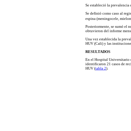
Se estableció la prevalencia
Se definió como caso al regi
espina (meningocele, mielom
Posteriormente, se sumó el n
obtuvieron del informe mensu
Una vez establecida la preva
HUV (Cali) y las institucion
RESULTADOS
En el Hospital Universitario 
identificaron 21 casos de rec
HUV (
tabla 2
).