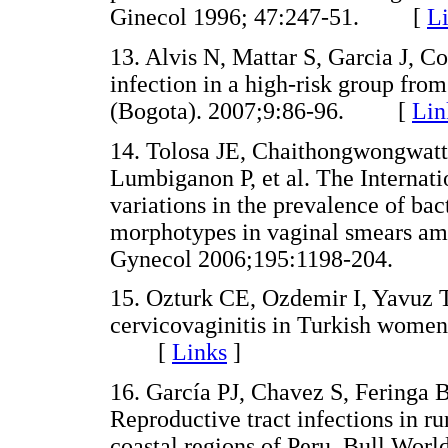
Ginecol 1996; 47:247-51. [
L
13. Alvis N, Mattar S, Garcia J, C
infection in a high-risk group fr
(Bogota). 2007;9:86-96. [
Lin
14. Tolosa JE, Chaithongwongwat
Lumbiganon P, et al. The Internati
variations in the prevalence of bac
morphotypes in vaginal smears a
Gynecol 2006;195:1198-204.
15. Ozturk CE, Ozdemir I, Yavuz T
cervicovaginitis in Turkish wome
[
Links
]
16. García PJ, Chavez S, Feringa 
Reproductive tract infections in r
coastal regions of Peru. Bull Wor