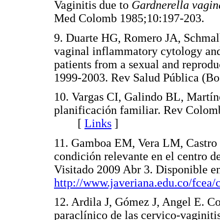
Vaginitis due to
Gardnerella vagin
Med Colomb 1985;10:197-203
9. Duarte HG, Romero JA, Schmalb
vaginal inflammatory cytology and t
patients from a sexual and reprodu
1999-2003. Rev Salud Pública 
10. Vargas CI, Galindo BL, Martíne
planificación familiar. Rev Colom
[
Links
]
11. Gamboa EM, Vera LM, Castro 
condición relevante en el centro 
Visitado 2009 Abr 3. Disponible e
http://www.javeriana.edu.co/fcea
12. Ardila J, Gómez J, Angel E. Co
paraclínico de las cervico-vagini