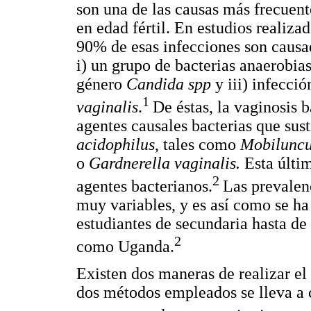
son una de las causas más frecuent
en edad fértil. En estudios realiza
90% de esas infecciones son causad
i) un grupo de bacterias anaerobias
género
Candida spp
y iii) infecci
1
vaginalis
.
De éstas, la vaginosis 
agentes causales bacterias que sus
acidophilus
, tales como
Mobiluncu
o
Gardnerella vaginalis.
Esta últi
2
agentes bacterianos.
Las prevalen
muy variables, y es así como se h
estudiantes de secundaria hasta d
2
como Uganda.
Existen dos maneras de realizar el
dos métodos empleados se lleva a c