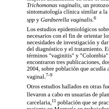
Trichomonas vaginalis
, un protoz
sintomatología clínica similar a 
6
spp
y
Gardnerella vaginalis
.
Los estudios epidemiológicos sobre
necesarios con el fin de orientar l
necesidades de investigación y dar
del diagnóstico y el tratamiento. 
términos "vaginitis" y "Colombia"
encontraron tres publicaciones, dos
2004, sobre población que acudía a
7-9
vaginal.
Otros estudios hallados en otras fu
llevaron a cabo en usuarias de plan
11
carcelaria,
población que se pract
reciente en Montería en trabajado