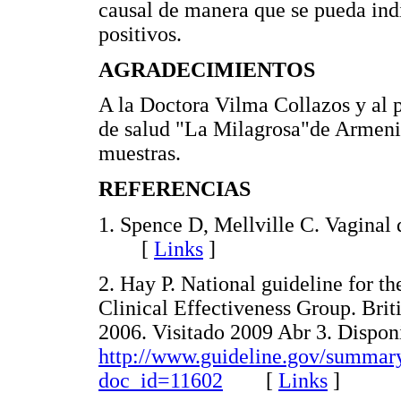
causal de manera que se pueda indi
positivos.
AGRADECIMIENTOS
A la Doctora Vilma Collazos y al p
de salud "La Milagrosa"de Armenia
muestras.
REFERENCIAS
1. Spence D, Mellville C. Vaginal
[
Links
]
2. Hay P. National guideline for t
Clinical Effectiveness Group. Brit
2006. Visitado 2009 Abr 3. Dispon
http://www.guideline.gov/summar
doc_id=11602
[
Links
]