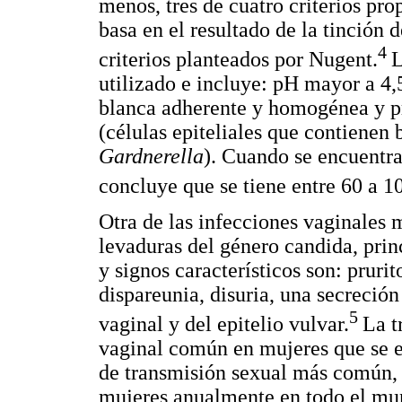
menos, tres de cuatro criterios pr
basa en el resultado de la tinción 
4
criterios planteados por Nugent.
L
utilizado e incluye: pH mayor a 4,
blanca adherente y homogénea y pre
(células epiteliales que contienen 
Gardnerella
). Cuando se encuentran
concluye que se tiene entre 60 a 1
Otra de las infecciones vaginales 
levaduras del género candida, pri
y signos característicos son: prurit
dispareunia, disuria, una secreció
5
vaginal y del epitelio vulvar.
La t
vaginal común en mujeres que se e
de transmisión sexual más común, l
mujeres anualmente en todo el mun