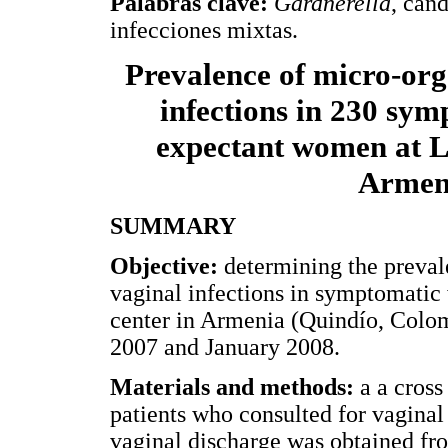
Palabras clave:
Gardnerella
, cand
infecciones mixtas.
Prevalence of micro-org
infections in 230 sy
expectant women at L
Armen
SUMMARY
Objective:
determining the prevale
vaginal infections in symptomati
center in Armenia (Quindío, Col
2007 and January 2008.
Materials and methods:
a a cross
patients who consulted for vagina
vaginal discharge was obtained fr