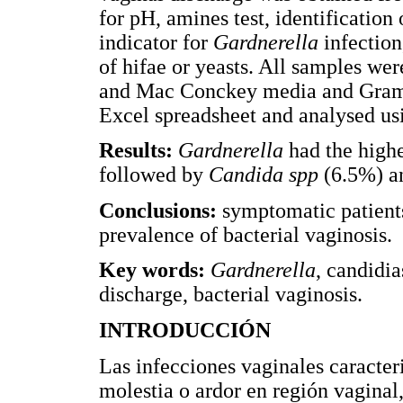
for pH, amines test, identification 
indicator for
Gardnerella
infectio
of hifae or yeasts. All samples we
and Mac Conckey media and Gram s
Excel spreadsheet and analysed usi
Results:
Gardnerella
had the high
followed by
Candida spp
(6.5%) 
Conclusions:
symptomatic patients
prevalence of bacterial vaginosis.
Key words:
Gardnerella
, candidia
discharge, bacterial vaginosis.
INTRODUCCIÓN
Las infecciones vaginales caracte
molestia o ardor en región vaginal,