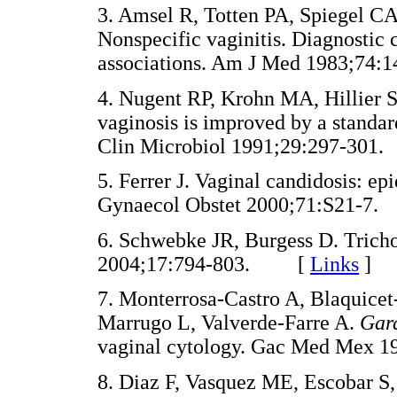
3. Amsel R, Totten PA, Spiegel 
Nonspecific vaginitis. Diagnostic 
associations. Am J Med 1983;7
4. Nugent RP, Krohn MA, Hillier SL
vaginosis is improved by a standar
Clin Microbiol 1991;29:297-3
5. Ferrer J. Vaginal candidosis: epi
Gynaecol Obstet 2000;71:S21-
6. Schwebke JR, Burgess D. Trich
2004;17:794-803. [
Links
]
7. Monterrosa-Castro A, Blaquice
Marrugo L, Valverde-Farre A.
Gard
vaginal cytology. Gac Med Mex
8. Diaz F, Vasquez ME, Escobar S,