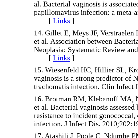
al. Bacterial vaginosis is associat
papillomavirus infection: a meta-
[
Links
]
14. Gillet E, Meys JF, Verstraele
et al. Association between Bacteria
Neoplasia: Systematic Review and
[
Links
]
15. Wiesenfeld HC, Hillier SL, K
vaginosis is a strong predictor of
trachomatis infection. Clin Infe
16. Brotman RM, Klebanoff MA, 
et al. Bacterial vaginosis assesse
resistance to incident gonococcal,
infection. J Infect Dis. 2010;2
17. Atashili J, Poole C, Ndumbe P