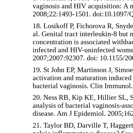
vaginosis and HIV acquisition: A m
2008;22:1493-1501. doi:10.10
18. Losikoff P, Fichorova R, Snyde
al. Genital tract interleukin-8 but 
concentration is associated withbac
infected and HIV-uninfected wome
2007;2007:92307. doi: 10.1155
19. St John EP, Martinson J, Simo
activation and maturation induce
bacterial vaginosis. Clin Immu
20. Ness RB, Kip KE, Hillier SL,
analysis of bacterial vaginosis-as
disease. Am J Epidemiol. 2005
21. Taylor BD, Darville T, Hagger