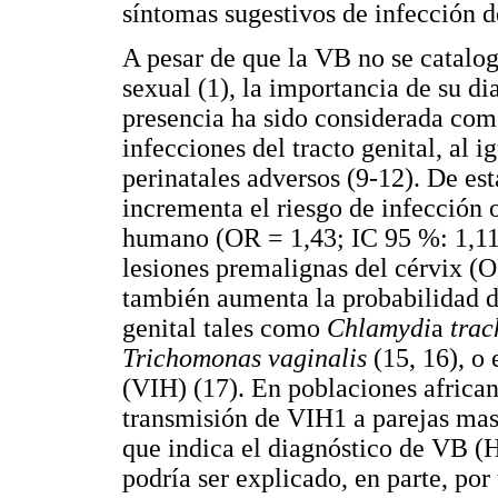
síntomas sugestivos de infección del
A pesar de que la VB no se catalo
sexual (1), la importancia de su di
presencia ha sido considerada como
infecciones del tracto genital, al i
perinatales adversos (9-12). De es
incrementa el riesgo de infección 
humano (OR = 1,43; IC 95 %: 1,11-1
lesiones premalignas del cérvix (
también aumenta la probabilidad de
genital tales como
Chlamydi
a
trac
Trichomonas vaginalis
(15, 16), o
(VIH) (17). En poblaciones africa
transmisión de VIH1 a parejas mas
que indica el diagnóstico de VB (H
podría ser explicado, en parte, por