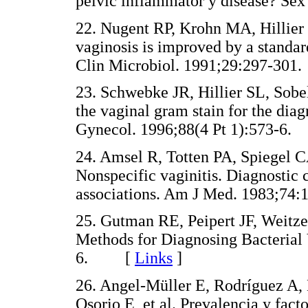
pelvic inflammator y disease? 
22. Nugent RP, Krohn MA, Hillier S
vaginosis is improved by a standar
Clin Microbiol. 1991;29:297-
23. Schwebke JR, Hillier SL, Sobe
the vaginal gram stain for the diag
Gynecol. 1996;88(4 Pt 1):573-
24. Amsel R, Totten PA, Spiegel
Nonspecific vaginitis. Diagnostic 
associations. Am J Med. 1983;
25. Gutman RE, Peipert JF, Weitze
Methods for Diagnosing Bacterial 
6. [
Links
]
26. Angel-Müller E, Rodríguez A,
Osorio E, et al. Prevalencia y fact