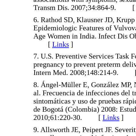
Transm Dis. 2007;34:864-9. 
6. Rathod SD, Klausner JD, Krupp
Epidemiologic Features of Vulvov
Age Women in India. Infect Dis O
[
Links
]
7. U.S. Preventive Services Task Fo
pregnancy to prevent preterm del
Intern Med. 2008;148:214-9. 
8. Ángel-Müller E, González MP, N
al. Frecuencia de infecciones del 
sintomáticas y uso de pruebas rápi
de Bogotá (Colombia) 2008: Estud
2010;61:220-30. [
Links
]
9. Allsworth JE, Peipert JF. Severit