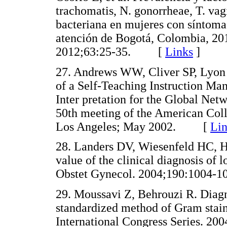
trachomatis, N. gonorrheae, T. vagi
bacteriana en mujeres con síntomas
atención de Bogotá, Colombia, 20
2012;63:25-35. [
Links
]
27. Andrews WW, Cliver SP, Lyon 
of a Self-Teaching Instruction Man
Inter pretation for the Global Net
50th meeting of the American Coll
Los Angeles; May 2002. [
Lin
28. Landers DV, Wiesenfeld HC, H
value of the clinical diagnosis of 
Obstet Gynecol. 2004;190:100
29. Moussavi Z, Behrouzi R. Diag
standardized method of Gram stain 
International Congress Series.