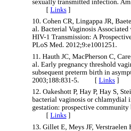
sexually transmitted infection. A
[
Links
]
10. Cohen CR, Lingappa JR, Baet
al. Bacterial Vaginosis Associate
HIV-1 Transmission: A Prospectiv
PLoS Med. 2012;9:e1001251.
11. Hauth JC, MacPherson C, Carey
al. Early pregnancy threshold vagi
subsequent preterm birth in asym
2003;188:831-5. [
Links
]
12. Oakeshott P, Hay P, Hay S, Ste
bacterial vaginosis or chlamydial 
gestation: prospective community 
[
Links
]
13. Gillet E, Meys JF, Verstraele