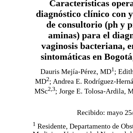
Características opera
diagnóstico clínico con 
de consultorio (ph y 
aminas) para el diagn
vaginosis bacteriana, e
sintomáticas en Bogot
1
Dauris Mejía-Pérez, MD
; Edit
2
MD
; Andrea E. Rodríguez-Her
2,3
MSc
; Jorge E. Tolosa-Ardila
Recibido: mayo 25/
1
Residente, Departamento de Obste