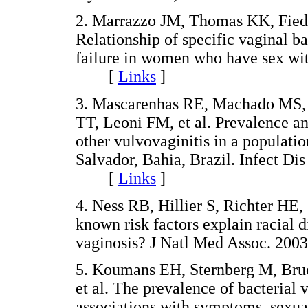
2. Marrazzo JM, Thomas KK, Fied
Relationship of specific vaginal ba
failure in women who have sex wi
[
Links
]
3. Mascarenhas RE, Machado MS, C
TT, Leoni FM, et al. Prevalence and
other vulvovaginitis in a populati
Salvador, Bahia, Brazil. Infect D
[
Links
]
4. Ness RB, Hillier S, Richter HE
known risk factors explain racial d
vaginosis? J Natl Med Assoc. 2
5. Koumans EH, Sternberg M, Bruc
et al. The prevalence of bacterial 
associations with symptoms, sexual