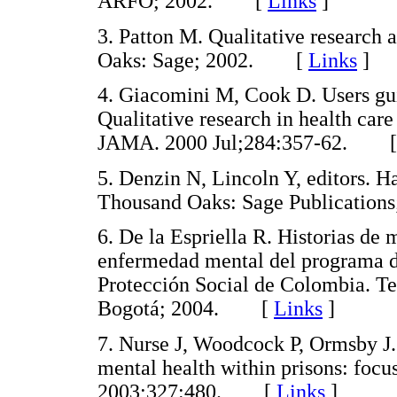
ARFO; 2002. [
Links
]
3. Patton M. Qualitative research
Oaks: Sage; 2002. [
Links
]
4. Giacomini M, Cook D. Users guid
Qualitative research in health care
JAMA. 2000 Jul;284:357-62. 
5. Denzin N, Lincoln Y, editors. H
Thousand Oaks: Sage Publicati
6. De la Espriella R. Historias de 
enfermedad mental del programa de
Protección Social de Colombia. Te
Bogotá; 2004. [
Links
]
7. Nurse J, Woodcock P, Ormsby J.
mental health within prisons: focu
2003;327:480. [
Links
]