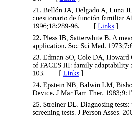
21. Bellón JA, Delgado A, Luna JD,
cuestionario de función familiar 
1996;18:289-96. [
Links
]
22. Pless IB, Satterwhite B. A mea
application. Soc Sci Med. 1973
23. Edman SO, Cole DA, Howard GS
of FACES III: family adaptability
103. [
Links
]
24. Epstein NB, Balwin LM, Bish
Device. J Mar Fam Ther. 1983;
25. Streiner DL. Diagnosing tests:
screening tests. J Person Asses.