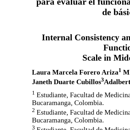
para evaluar el funcion
de bás
Internal Consistency an
Funct
Scale in Mid
1
Laura Marcela Forero Ariza
Mó
3
Janeth Duarte Cubillos
Adalber
1
Estudiante, Facultad de Medici
Bucaramanga, Colombia.
2
Estudiante, Facultad de Medici
Bucaramanga, Colombia.
3
Estudiante, Facultad de Medici