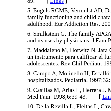
89. [
Links
]
5. Engels RCME, Vermulst AD, Dub
family functioning and child chara
adulthood. Eur Addiction Res. 
6. Smilkstein G. The family APGAR
and its uses by physicians. J Fa
7. Maddaleno M, Horwitz N, Jara C
un instrumento para calificar el f
adolescentes. Rev Chil Pediatr.
8. Campo A, Molinello H, Escallón
hospitalizados. Pediatría. 1997
9. Casillas M, Arias L, Herrera J.
Med Fam. 1998;6:39-43. [
Lin
10. De la Revilla L, Fleitas L, Cava