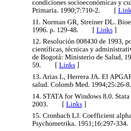
condiciones socioeconómicas y cult
Primaria. 1990;7:710-2. [
Link
11. Norman GR, Streiner DL. Bioe
1996. p. 129-48. [
Links
]
12. Resolución 008430 de 1993, por
científicas, técnicas y administrat
de Bogotá: Ministerio de Salud, 19
59. [
Links
]
13. Arias L, Herrera JA. El APGAR
salud. Colomb Med. 1994;25:2
14. STATA for Windows 8.0. Stata 
2003. [
Links
]
15. Cronbach LJ. Coefficient alpha 
Psychometrika. 1951;16:297-3