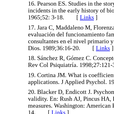
16. Pearson ES. Studies in the stor
incidents in the early history of b
1965;52: 3-18. [
Links
]
17. Jara C, Maddaleno M, Florenza
evaluación del funcionamiento fami
consultantes en el nivel primario 
Dios. 1989;36:16-20. [
Links
]
18. Sánchez R, Gómez C. Conceptos
Rev Col Psiquiatría. 1998;27:1
19. Cortina JM. What is coefficie
applications. J Applied Psychol
20. Blacker D, Endicott J. Psychome
validity. En: Rush AJ, Pincus HA, 
measures. Washington: American Ps
14. [
Links
]