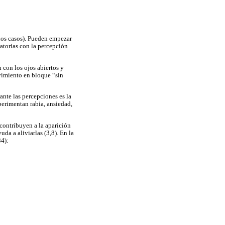
 los casos). Pueden empezar
atorias con la percepción
 con los ojos abiertos y
vimiento en bloque “sin
ante las percepciones es la
erimentan rabia, ansiedad,
 contribuyen a la aparición
uda a aliviarlas (3,8). En la
34):