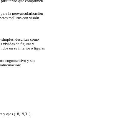
es pituitarios que comprimen
 para la neovascularización
betes mellitus con visión
 simples, descritas como
s vívidas de figuras y
ndos en su interior o figuras
to cognoscitivo y sin
doalucinación:
 y ojos (18,19,31).