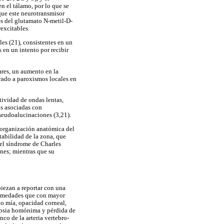
n el tálamo, por lo que se
 que este neurotransmisor
es del glutamato N-metil-D-
excitables.
es (21), consistentes en un
 en un intento por recibir
ares, un aumento en la
rado a paroxismos locales en
tividad de ondas lentas,
as asociadas con
 seudoalucinaciones (3,21).
eorganización anatómica del
tabilidad de la zona, que
del síndrome de Charles
ones; mientras que su
iezan a reportar con una
fermedades que con mayor
to mía, opacidad corneal,
nopsia homónima y pérdida de
nco de la arteria vertebro-