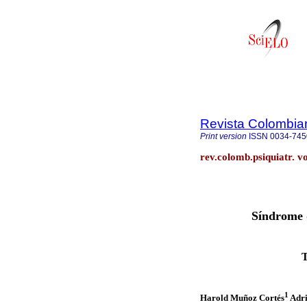
Revista Colombian
Print version
ISSN
0034-745
rev.colomb.psiquiatr. v
Síndrome 
T
1
Harold Muñoz Cortés
Adri