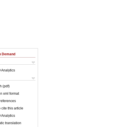
on Demand
 Analytics
h (pdf)
 in xml format
 references
cite this article
 Analytics
ic translation