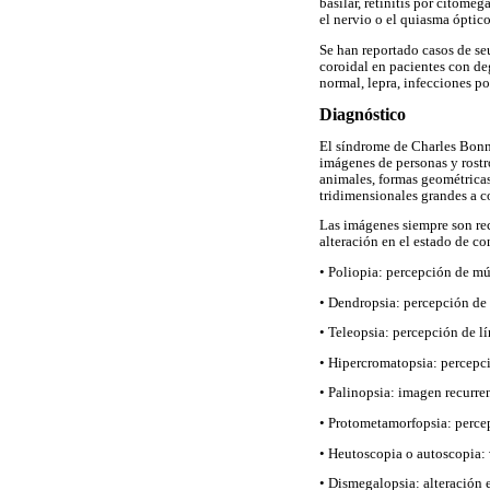
basilar, retinitis por citome
el nervio o el quiasma óptico
Se han reportado casos de se
coroidal en pacientes con de
normal, lepra, infecciones po
Diagnóstico
El síndrome de Charles Bonne
imágenes de personas y rostr
animales, formas geométricas
tridimensionales grandes a c
Las imágenes siempre son re
alteración en el estado de c
• Poliopia: percepción de mú
• Dendropsia: percepción de f
• Teleopsia: percepción de lí
• Hipercromatopsia: percepci
• Palinopsia: imagen recurre
• Protometamorfopsia: perce
• Heutoscopia o autoscopia: 
• Dismegalopsia: alteración e