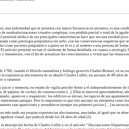
et, una enfermedad que se presenta con mayor frecuencia en ancianos, es una cond
n de seudoalucinaciones visuales complejas, con pérdida parcial o total de la agude
l personal médico de sus principales características hace que sea una entidad poco
ratada como patología psiquiátrica sin serlo, con las consecuencias negativas que s
ular como paciente psiquiátrico a quien no lo es y al someter a una persona de forma
. El artículo pretende revisar el síndrome de forma detallada, en cuanto a etiología, 
o y tratamiento, con el fin de actualizar los conocimientos y evitar que las situacion
de 1769, cuando el filósofo naturalista y biólogo genovés Charles Bonnet, en su esc
tó la experiencia alucinatoria de su abuelo Charles Lullin, un anciano de 89 años de
o a cataratas:
 juicio y memoria, en estado de vigilia percibe frente a él independientemente de l
s, de pájaros, de coches, de construcciones [...]. Ellas se mueven aproximándose, a
año; aparecen y reaparecen: los edificios se elevan, los tapices de sus apartame
representan paisajes. Pero lo importante es que este anciano no interpreta como los
namente esas apariciones y reestablecer siempre sus primeros juicios […] su raciocini
s más tarde sus propias experiencias alucinatorias, asociadas, al igual que su abue
 agudeza visual, que padecía desde los 24 años de edad (2).
la descripción hecha de Charles Lullin y en el artículo “Alucinaciones liliputiense