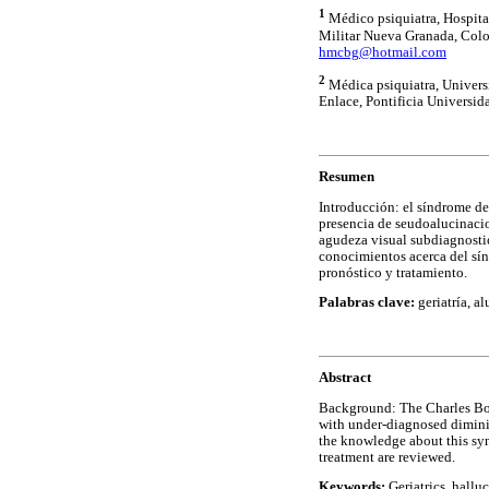
1
Médico psiquiatra, Hospital
Militar Nueva Granada, Col
hmcbg@hotmail.com
2
Médica psiquiatra, Univers
Enlace, Pontificia Universid
Resumen
Introducción: el síndrome de
presencia de seudoalucinacio
agudeza visual subdiagnosti
conocimientos acerca del sínd
pronóstico y tratamiento.
Palabras clave:
geriatría, a
Abstract
Background: The Charles Bonn
with under-diagnosed diminis
the knowledge about this syn
treatment are reviewed.
Keywords:
Geriatrics, halluc