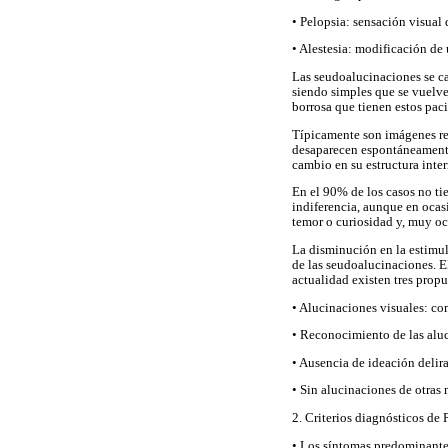
• Pelopsia: sensación visual 
• Alestesia: modificación de 
Las seudoalucinaciones se car
siendo simples que se vuelve
borrosa que tienen estos paci
Típicamente son imágenes rep
desaparecen espontáneamente
cambio en su estructura inte
En el 90% de los casos no ti
indiferencia, aunque en ocas
temor o curiosidad y, muy oc
La disminución en la estimula
de las seudoalucinaciones. El 
actualidad existen tres propu
• Alucinaciones visuales: com
• Reconocimiento de las alu
• Ausencia de ideación delira
• Sin alucinaciones de otras
2. Criterios diagnósticos de P
• Los síntomas predominante