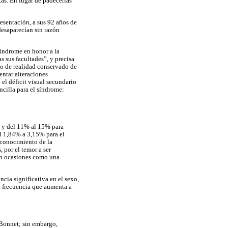
tas. En lugar de padecerlas
resentación, a sus 92 años de
desaparecían sin razón
síndrome en honor a la
 sus facultades”, y precisa
cio de realidad conservado de
entar alteraciones
el déficit visual secundario
ncilla para el síndrome:
% y del 11% al 15% para
el 1,84% a 3,15% para el
sconocimiento de la
 por el temor a ser
 en ocasiones como una
ncia significativa en el sexo,
a frecuencia que aumenta a
 Bonnet; sin embargo,