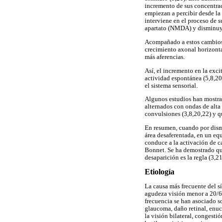
incremento de sus concentrac
empiezan a percibir desde la 
interviene en el proceso de 
apartato (NMDA) y disminuye
Acompañado a estos cambios n
crecimiento axonal horizontal
más aferencias.
Así, el incremento en la exc
actividad espontánea (5,8,20
el sistema sensorial.
Algunos estudios han mostrado
alternados con ondas de alta 
convulsiones (3,8,20,22) y qu
En resumen, cuando por dism
área desaferentada, en un eq
conduce a la activación de c
Bonnet. Se ha demostrado que
desaparición es la regla (3,21
Etiología
La causa más frecuente del s
agudeza visión menor a 20/6
frecuencia se han asociado s
glaucoma, daño retinal, enuc
la visión bilateral, congesti