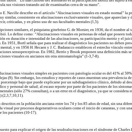
ente motor: “Lo más curioso del fenómeno es la participación motriz del sujeto a és
ula sus visiones tratando así de examinarlas cerca de su mano”.
o E. Naville describe en el artículo “Alucinaciones visuales en estado normal” la p
uy similar, consistente en alucinaciones exclusivamente visuales, que aparecían y 
cir, criticadas, y en pleno uso de sus facultades mentales (1,5).
ipciones similares, el psiquiatra ginebrino G. de Morsier, en 1936, da el nombre al 
ibió. Lo define como: “Alucinaciones visuales en personas de edad que poseen todas
ión en duración e intensidad de las alucinaciones, su participación motriz y el jui
. En 1951, Bortl señala que para realizar el diagnóstico los pacientes no deben pres
mental, y en 1956 H. Hecaen y J. C. Badaracco establecen el estrecho vínculo entre 
eraciones sensoperceptivas. En 1982, Berrío y Brook proponen una definición más se
ciones visuales en ancianos sin otra sintomatología” (1-3,7-8).
lucinaciones visuales simples en pacientes con patología ocular es del 41% al 59
ejas (9). Sin embargo, los estudios y reportes de casos muestran una prevalencia d
porcentaje bajo que puede explicarse por un subdiagnóstico clínico, debido al de
co y personal de salud; al escaso reporte por parte de los pacientes de los síntomas,
ntales (sólo 27% consultan), o a un error en el diagnóstico, ya que se considera
 (2,3,7,10,11).
descritos en la población anciana entre los 74 y los 85 años de edad, sin una difere
a visual por procesos degenerativos oculares como el inicio de cataratas, y con un
 los pacientes (10-17).
opuesto para explicar el origen de las seudoalucinaciones en el síndrome de Charles