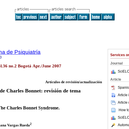
a de Psiquiatría
Services 
0
Journal
ol.36 no.2 Bogotá Apr./June 2007
SciELO
Article
Artículos de revisión/actualización
Spanis
de Charles Bonnet: revisión de tema
Article
Article
he Charles Bonnet Syndrome.
How to 
SciELO
2
Automat
ana Vargas Rueda