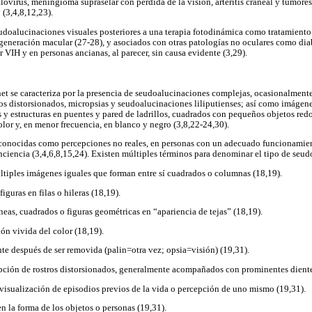
galovirus, meningioma supraselar con pérdida de la visión, arteritis craneal y tumor
 (3,4,8,12,23).
udoalucinaciones visuales posteriores a una terapia fotodinámica como tratamiento
generación macular (27-28), y asociados con otras patologías no oculares como dia
r VIH y en personas ancianas, al parecer, sin causa evidente (3,29).
t se caracteriza por la presencia de seudoalucinaciones complejas, ocasionalmente
os distorsionados, micropsias y seudoalucinaciones liliputienses; así como imágene
 y estructuras en puentes y pared de ladrillos, cuadrados con pequeños objetos redo
olor y, en menor frecuencia, en blanco y negro (3,8,22-24,30).
conocidas como percepciones no reales, en personas con un adecuado funcionamien
onciencia (3,4,6,8,15,24). Existen múltiples términos para denominar el tipo de seu
ltiples imágenes iguales que forman entre sí cuadrados o columnas (18,19).
iguras en filas o hileras (18,19).
neas, cuadrados o figuras geométricas en “apariencia de tejas” (18,19).
ón vivida del color (18,19).
nte después de ser removida (palin=otra vez; opsia=visión) (19,31).
pción de rostros distorsionados, generalmente acompañados con prominentes dientes
visualización de episodios previos de la vida o percepción de uno mismo (19,31).
n la forma de los objetos o personas (19,31).