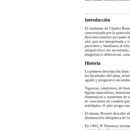
Introducción
El síndrome de Charles Bonn
caracterizada por la aparició
desconocimiento por parte de
aún, que sea interpretada y t
pacientes y familiares al rot
antipsicótico sin necesitarlo
diagnóstico diferencial, curs
Historia
La primera descripción data 
las facultades del alma, rela
agudo y progresivo secundari
Vigoroso, candoroso, de buen
figuras masculinas, femenina
disminuyen y aumentan de tam
se convierten en cuadros que 
realidades, él sabe juzgar sa
El mismo Bonnet describe año
disminución idiopática de la
En 1902, H. Fluornoy retoma 