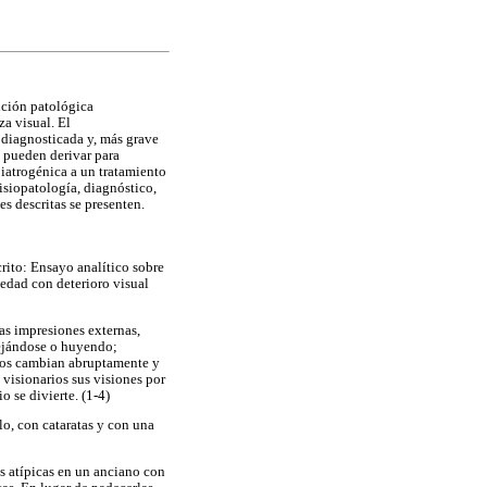
ición patológica
za visual. El
 diagnosticada y, más grave
e pueden derivar para
 iatrogénica a un tratamiento
fisiopatología, diagnóstico,
es descritas se presenten.
rito: Ensayo analítico sobre
 edad con deterioro visual
as impresiones externas,
lejándose o huyendo;
ntos cambian abruptamente y
 visionarios sus visiones por
o se divierte. (1-4)
lo, con cataratas y con una
s atípicas en un anciano con