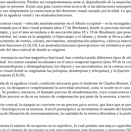
nte satisfactoria. Pueden ser complementarias entre sí, dependiendo de la situación
que se presente. Existe una gran controversia acerca de si las alteraciones sensoper
 son simplemente la consecuencia del deterioro visual causado por la edad. Lo que s
 de la agudeza visual y las seudoalucinaciones.
 corteza visual —ubicada anatómicamente en el lóbulo occipital— es la encargada d
formada por el área visual primaria (área 17 de Brodman), donde se procesan inicia
simple, y por el área secundaria o de asociación (área 18 y 19 de Brodman), que pos
al medial, así como en la amígdala, el hipocampo y el tálamo, y donde se lleva a cab
cimiento de rostros, colores, movimiento, interpretación subjetiva, valencia emoci
otras funciones (3,18,19). Las seudoalucinaciones (percepciones sin estímulo) se pro
do del área cortical de donde se originen.
o resonancia nuclear magnética funcional, han correlacionado diferentes tipos de al
ebral: los rostros estarían localizados en el surco temporal superior (área V6 de la co
metamorfopsias y dismegalopsias); los objetos y sus movimientos, en la corteza occi
 visual donde se originarían las poliopias, dendropsias y teleopsias), y la fijación v
nopsias (5,8,20).
da de la agudeza visual, condición necesaria para el síndrome de Charles Bonnet, l
nuye, no desaparece completamente la actividad neuronal, como sí ocurre en el caso 
. Se produce, entonces, el llamado proceso de desaferentación, cuya consecuencia e
. Este proceso se da en un intento de compensación por parte de la neurona, a través
ión cortical, la sinapsis se convierte en un proceso poco activo, que hace que se p
fisiológicos en la neurona. A nivel presináptico se incrementa el tamaño del botón,
na de liberación de neurotransmisores, la cantidad de la reserva liberadora y la pro
umenta el número de receptores en la superficie, lo cual permite una mayor capacida
o en el número de receptores ocurre principalmente para dopamina y serotonina (5H