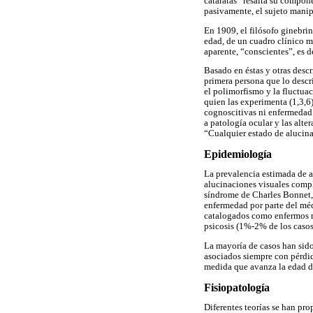
cataratas” resalta su compon
pasivamente, el sujeto manip
En 1909, el filósofo ginebrin
edad, de un cuadro clínico m
aparente, “conscientes”, es de
Basado en éstas y otras descr
primera persona que lo descr
el polimorfismo y la fluctuac
quien las experimenta (1,3,6)
cognoscitivas ni enfermedad 
a patología ocular y las alt
“Cualquier estado de alucina
Epidemiología
La prevalencia estimada de a
alucinaciones visuales compl
síndrome de Charles Bonnet, 
enfermedad por parte del médi
catalogados como enfermos me
psicosis (1%-2% de los casos)
La mayoría de casos han sido 
asociados siempre con pérdid
medida que avanza la edad de
Fisiopatología
Diferentes teorías se han pr