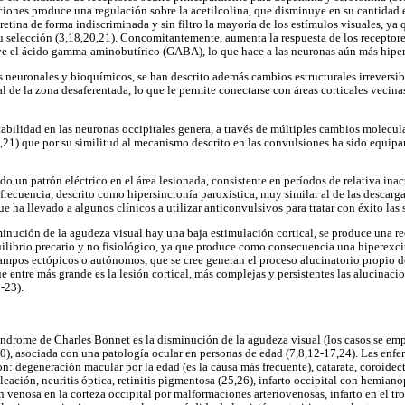
iones produce una regulación sobre la acetilcolina, que disminuye en su cantidad e
retina de forma indiscriminada y sin filtro la mayoría de los estímulos visuales, ya
su selección (3,18,20,21). Concomitantemente, aumenta la respuesta de los receptor
 el ácido gamma-aminobutírico (GABA), lo que hace a las neuronas aún más hiper
euronales y bioquímicos, se han descrito además cambios estructurales irreversibl
 de la zona desaferentada, lo que le permite conectarse con áreas corticales vecinas
itabilidad en las neuronas occipitales genera, a través de múltiples cambios molecul
,21) que por su similitud al mecanismo descrito en las convulsiones ha sido equipa
 un patrón eléctrico en el área lesionada, consistente en períodos de relativa inac
frecuencia, descrito como hipersincronía paroxística, muy similar al de las descarg
e ha llevado a algunos clínicos a utilizar anticonvulsivos para tratar con éxito las
inución de la agudeza visual hay una baja estimulación cortical, se produce una r
uilibrio precario y no fisiológico, ya que produce como consecuencia una hiperexci
ampos ectópicos o autónomos, que se cree generan el proceso alucinatorio propio 
 entre más grande es la lesión cortical, más complejas y persistentes las alucinaci
-23).
índrome de Charles Bonnet es la disminución de la agudeza visual (los casos se emp
0), asociada con una patología ocular en personas de edad (7,8,12-17,24). Las en
on: degeneración macular por la edad (es la causa más frecuente), catarata, coroidec
leación, neuritis óptica, retinitis pigmentosa (25,26), infarto occipital con hemia
ón venosa en la corteza occipital por malformaciones arteriovenosas, infarto en el tro