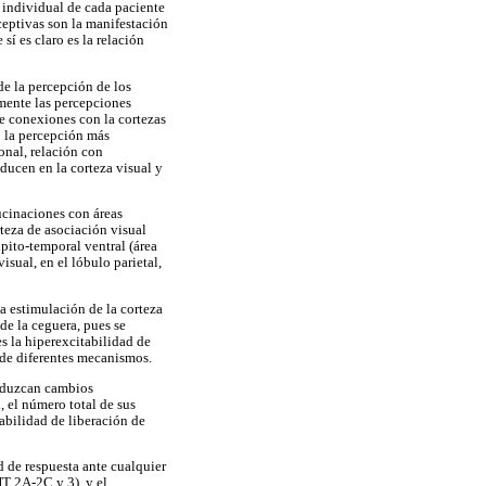
 individual de cada paciente
ceptivas son la manifestación
í es claro es la relación
e la percepción de los
lmente las percepciones
ee conexiones con la cortezas
o la percepción más
onal, relación con
ducen en la corteza visual y
ucinaciones con áreas
rteza de asociación visual
pito-temporal ventral (área
isual, en el lóbulo parietal,
a estimulación de la corteza
de la ceguera, pues se
s la hiperexcitabilidad de
 de diferentes mecanismos.
roduzcan cambios
 el número total de sus
babilidad de liberación de
d de respuesta ante cualquier
T 2A-2C y 3), y el