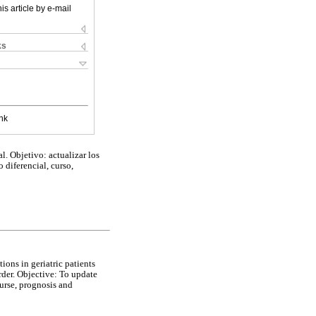
is article by e-mail
ks
nk
. Objetivo: actualizar los
 diferencial, curso,
ions in geriatric patients
rder. Objective: To update
ourse, prognosis and