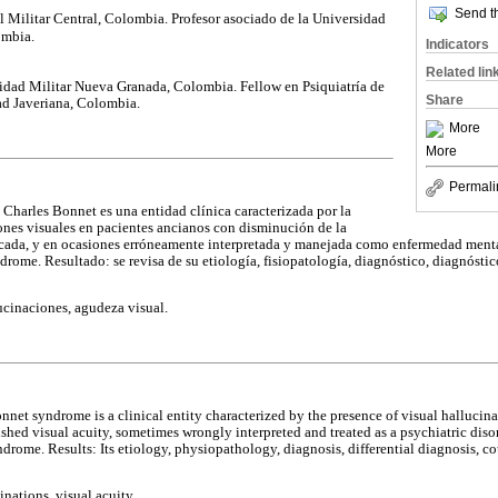
Send th
 Militar Central, Colombia. Profesor asociado de la Universidad
ombia.
Indicators
Related lin
idad Militar Nueva Granada, Colombia. Fellow en Psiquiatría de
Share
ad Javeriana, Colombia.
More
More
Permali
 Charles Bonnet es una entidad clínica caracterizada por la
nes visuales en pacientes ancianos con disminución de la
cada, y en ocasiones erróneamente interpretada y manejada como enfermedad mental
rome. Resultado: se revisa de su etiología, fisiopatología, diagnóstico, diagnóstico
lucinaciones, agudeza visual.
et syndrome is a clinical entity characterized by the presence of visual hallucinat
hed visual acuity, sometimes wrongly interpreted and treated as a psychiatric diso
drome. Results: Its etiology, physiopathology, diagnosis, differential diagnosis, c
inations, visual acuity.