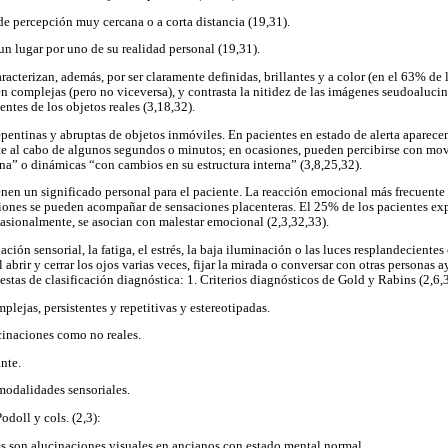
de percepción muy cercana o a corta distancia (19,31).
un lugar por uno de su realidad personal (19,31).
acterizan, además, por ser claramente definidas, brillantes y a color (en el 63% de
n complejas (pero no viceversa), y contrasta la nitidez de las imágenes seudoalucin
entes de los objetos reales (3,18,32).
entinas y abruptas de objetos inmóviles. En pacientes en estado de alerta aparecen
 al cabo de algunos segundos o minutos; en ocasiones, pueden percibirse con mo
rna” o dinámicas “con cambios en su estructura interna” (3,8,25,32).
enen un significado personal para el paciente. La reacción emocional más frecuente 
iones se pueden acompañar de sensaciones placenteras. El 25% de los pacientes exp
asionalmente, se asocian con malestar emocional (2,3,32,33).
ción sensorial, la fatiga, el estrés, la baja iluminación o las luces resplandecientes
abrir y cerrar los ojos varias veces, fijar la mirada o conversar con otras personas ay
estas de clasificación diagnóstica: 1. Criterios diagnósticos de Gold y Rabins (2,6,
plejas, persistentes y repetitivas y estereotipadas.
cinaciones como no reales.
nte.
 modalidades sensoriales.
odoll y cols. (2,3):
s son alucinaciones visuales en ancianos con estado mental normal.