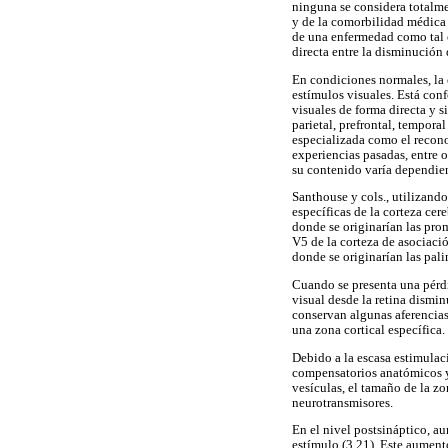
ninguna se considera totalme
y de la comorbilidad médica 
de una enfermedad como tal o
directa entre la disminución
En condiciones normales, la
estímulos visuales. Está con
visuales de forma directa y 
parietal, prefrontal, tempor
especializada como el recono
experiencias pasadas, entre 
su contenido varía dependien
Santhouse y cols., utilizand
específicas de la corteza cer
donde se originarían las pro
V5 de la corteza de asociación
donde se originarían las pali
Cuando se presenta una pérdi
visual desde la retina dismi
conservan algunas aferencias
una zona cortical específica
Debido a la escasa estimulac
compensatorios anatómicos y 
vesículas, el tamaño de la zo
neurotransmisores.
En el nivel postsináptico, a
estímulo (3,21). Este aument