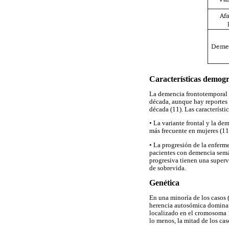
Características demogr
La demencia frontotemporal se
década, aunque hay reportes 
década (11). Las característi
• La variante frontal y la de
más frecuente en mujeres (11
• La progresión de la enferme
pacientes con demencia semán
progresiva tienen una super
de sobrevida.
Genética
En una minoría de los casos 
herencia autosómica dominant
localizado en el cromosoma 1
lo menos, la mitad de los c