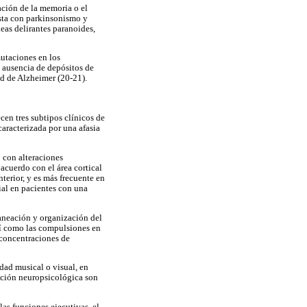
ación de la memoria o el
esta con parkinsonismo y
eas delirantes paranoides,
utaciones en los
 ausencia de depósitos de
ad de Alzheimer (20-21).
cen tres subtipos clínicos de
aracterizada por una afasia
 con alteraciones
acuerdo con el área cortical
terior, y es más frecuente en
ial en pacientes con una
planeación y organización del
así como las compulsiones en
 concentraciones de
idad musical o visual, en
uación neuropsicológica son
as funciones ejecutivas, el