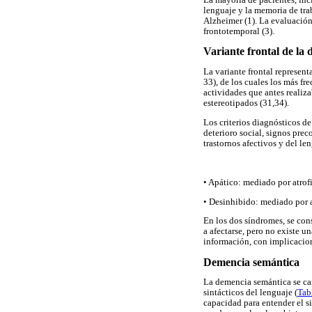
lenguaje y la memoria de trab
Alzheimer (1). La evaluación
frontotemporal (3).
Variante frontal de la
La variante frontal represen
33), de los cuales los más f
actividades que antes reali
estereotipados (31,34).
Los criterios diagnósticos de
deterioro social, signos pre
trastornos afectivos y del len
• Apático: mediado por atrofi
• Desinhibido: mediado por at
En los dos síndromes, se con
a afectarse, pero no existe u
información, con implicacion
Demencia semántica
La demencia semántica se car
sintácticos del lenguaje (
Tab
capacidad para entender el si