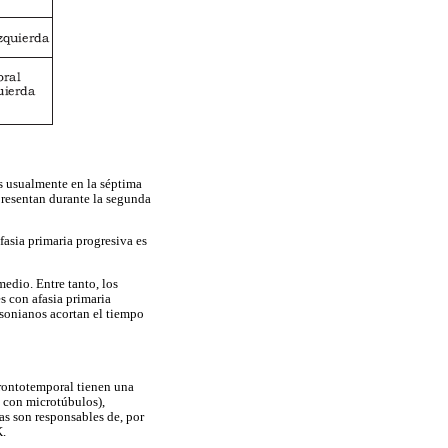
es usualmente en la séptima
presentan durante la segunda
fasia primaria progresiva es
medio. Entre tanto, los
s con afasia primaria
sonianos acortan el tiempo
frontotemporal tienen una
a con microtúbulos),
as son responsables de, por
K.