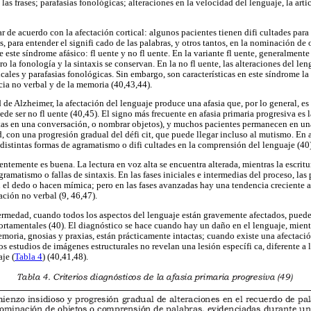
as frases; parafasias fonológicas; alteraciones en la velocidad del lenguaje, la arti
r de acuerdo con la afectación cortical: algunos pacientes tienen difi cultades para 
s, para entender el signifi cado de las palabras, y otros tantos, en la nominación de 
e este síndrome afásico: fl uente y no fl uente. En la variante fl uente, generalmente
 la fonología y la sintaxis se conservan. En la no fl uente, las alteraciones del len
cales y parafasias fonológicas. Sin embargo, son características en este síndrome la
cia no verbal y de la memoria (40,43,44).
e Alzheimer, la afectación del lenguaje produce una afasia que, por lo general, es 
ede ser no fl uente (40,45). El signo más frecuente en afasia primaria progresiva es
ctas en una conversación, o nombrar objetos), y muchos pacientes permanecen en un
, con una progresión gradual del défi cit, que puede llegar incluso al mutismo. En 
istintas formas de agramatismo o difi cultades en la comprensión del lenguaje (40)
ntemente es buena. La lectura en voz alta se encuentra alterada, mientras la escrit
gramatismo o fallas de sintaxis. En las fases iniciales e intermedias del proceso, las
on el dedo o hacen mímica; pero en las fases avanzadas hay una tendencia creciente 
ación no verbal (9, 46,47).
ermedad, cuando todos los aspectos del lenguaje están gravemente afectados, puede
amentales (40). El diagnóstico se hace cuando hay un daño en el lenguaje, mientra
moria, gnosias y praxias, están prácticamente intactas; cuando existe una afectació
s estudios de imágenes estructurales no revelan una lesión específi ca, diferente a l
aje (
Tabla 4
) (40,41,48).