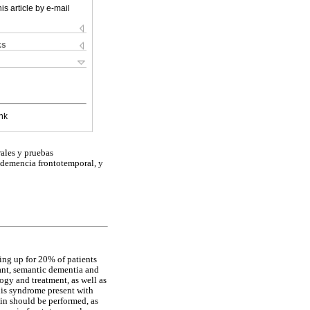
is article by e-mail
ks
nk
rales y pruebas
a demencia frontotemporal, y
ing up for 20% of patients
iant, semantic dementia and
ogy and treatment, as well as
his syndrome present with
ain should be performed, as