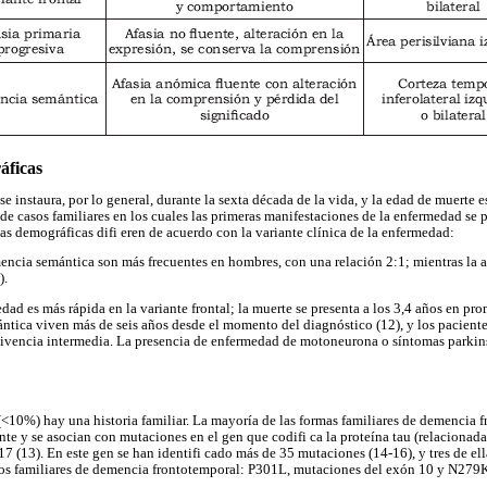
áficas
 instaura, por lo general, durante la sexta década de la vida, y la edad de muerte 
de casos familiares en los cuales las primeras manifestaciones de la enfermedad se 
cas demográficas difi eren de acuerdo con la variante clínica de la enfermedad:
mencia semántica son más frecuentes en hombres, con una relación 2:1; mientras la a
).
dad es más rápida en la variante frontal; la muerte se presenta a los 3,4 años en pro
tica viven más de seis años desde el momento del diagnóstico (12), y los paciente
vivencia intermedia. La presencia de enfermedad de motoneurona o síntomas parkin
(<10%) hay una historia familiar. La mayoría de las formas familiares de demencia 
e y se asocian con mutaciones en el gen que codifi ca la proteína tau (relacionad
7 (13). En este gen se han identifi cado más de 35 mutaciones (14-16), y tres de ell
asos familiares de demencia frontotemporal: P301L, mutaciones del exón 10 y N279