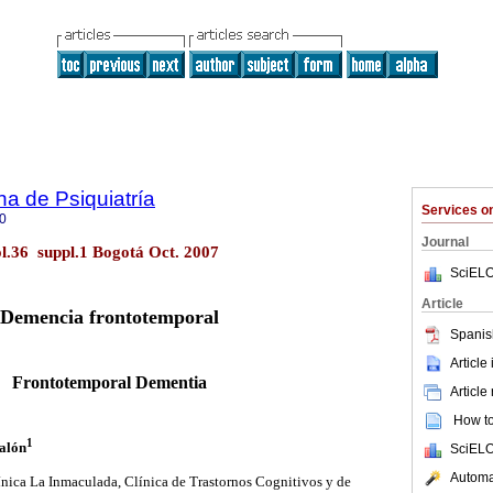
a de Psiquiatría
Services 
0
Journal
ol.36 suppl.1 Bogotá Oct. 2007
SciELO
Article
Demencia frontotemporal
Spanis
Article
Frontotemporal Dementia
Article
How to 
1
alón
SciELO
Automat
nica La Inmaculada, Clínica de Trastornos Cognitivos y de