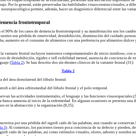
ajo. Por lo general, están preservadas las habilidades visuoconstruccionales, a dif
 neuropsicológica permite, además, hacer un diagnóstico diferencial entre las vari
 demencia frontotemporal
ta el 90% de los casos de demencia frontotemporal y su manifestación son los camb
recuentes son pérdida de emotividad, desinhibición, disminución del cuidado personal
zaba, aumento en el consumo de alimentos con una preferencia por alimentos dulce
 la variante frontal incluyen trastornos comportamentales de inicio insidioso, con u
coces de desinhibición, rigidez e infl exibilidad mental, ausencia de conciencia de
guaje (
Tabla 2
). Se han descrito dos sín-dromes clínicos de la variante frontal (31):
Tabla 2
a del área dorsolateral del lóbulo frontal.
rofi a del área orbitomedial del lóbulo frontal y el polo temporal.
servan las actividades instrumentales, el lenguaje y las funciones visuoespaciales 
na franca amnesia al inicio de la enfermedad. En algunas ocasiones se presenta una d
es en la abstracción y la organización (9,35).
acteriza por una pérdida del signifi cado de las palabras, aun cuando se conservan 
la 3
). Al comienzo, los pacientes tienen poca conciencia de su defecto y pierden, d
gnifi cado de las palabras, así como estímulos visuales, olores, sabores y sonidos n