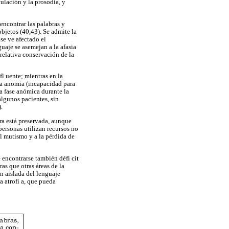
culación y la prosodia, y
encontrar las palabras y
objetos (40,43). Se admite la
 se ve afectado el
guaje se asemejan a la afasia
 relativa conservación de la
fl uente; mientras en la
 la anomia (incapacidad para
a fase anómica durante la
algunos pacientes, sin
.
ura está preservada, aunque
 personas utilizan recursos no
al mutismo y a la pérdida de
 encontrarse también défi cit
s que otras áreas de la
n aislada del lenguaje
a atrofi a, que pueda