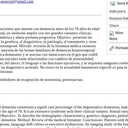
.
airagorri@gmail.com
Send th
Indicators
Related lin
Share
 pacientes que mueren con demencia antes de los 70 años de edad
More
al, un síndrome amplio con tres grandes variantes clínicas:
mántica y afasia primaria progresiva. Objetivo: presentar las
More
 la genética, el diagnóstico, la patología, el tratamiento y otras
ntotemporal. Método: revisión de la literatura médica existente
Permali
a mayoría de las formas familiares de demencia frontotemporal
ica dominante y se asocian con mutaciones en el gen que codifi
omas iniciales están relacionados con cambios de personalidad,
, del afecto, el lenguaje o las funciones ejecutivas, y se requieren imágenes cereb
 un diagnóstico acertado. No existe en la actualidad tratamiento específi co para l
 síntomas.
hibidores de recaptación de serotonina, proteínas tau.
 dementia constitutes a signifi cant percentage of the degenerative dementias, mak
the age of 70. It is an extensive syndrome with three clinical variants: frontal var
Objective: To describe the demographic characteristics, genetics, diagnosis, pathol
l dementia. Method: Review of the medical literature. Conclusions: Patients with t
ptoms, language diffi culties or executive dysfunction. An imaging study of the br