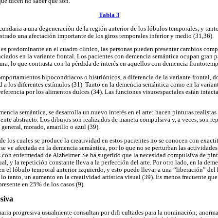
ue dicen no saber qué son.
Tabla 3
undaria a una degeneración de la región anterior de los lóbulos temporales, y tant
rado una afectación importante de los giros temporales inferior y medio (31,36).
 es predominante en el cuadro clínico, las personas pueden presentar cambios com
enciados en la variante frontal. Los pacientes con demencia semántica ocupan gran p
ra, lo que contrasta con la pérdida de interés en aquellos con demencia frontotempo
portamientos hipocondriacos o histriónicos, a diferencia de la variante frontal, 
d a los diferentes estímulos (31). Tanto en la demencia semántica como en la varian
eferencia por los alimentos dulces (34). Las funciones visuoespaciales están intacta
ncia semántica, se desarrolla un nuevo interés en el arte: hacen pinturas realistas o
te abstracto. Los dibujos son realizados de manera compulsiva y, a veces, son rep
o general, morado, amarillo o azul (39).
 los cuales se produce la creatividad en estos pacientes no se conocen con exacti
se ve afectada en la demencia semántica, por lo que no se perturban las actividades
s con enfermedad de Alzheimer. Se ha sugerido que la necesidad compulsiva de pin
sual, y la repetición constante lleva a la perfección del arte. Por otro lado, en la d
 el lóbulo temporal anterior izquierdo, y esto puede llevar a una “liberación” del
lo tanto, un aumento en la creatividad artística visual (39). Es menos frecuente que 
 presente en 25% de los casos (9).
siva
maria progresiva usualmente consultan por difi cultades para la nominación; anorma