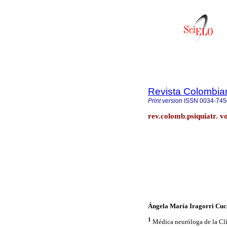
Revista Colombian
Print version
ISSN
0034-745
rev.colomb.psiquiatr. v
Ángela María Iragorri Cuc
1
Médica neuróloga de la Clí