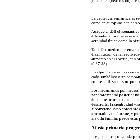
pueden emplear los objetos q
La demencia semántica es sec
como en autopsias han demost
Aunque el défi cit semántico
diferentes a los que se evid
actividad única como la pintu
También pueden presentar com
disminución de la reactivida
aumento en el apetito, con pr
(9,37-38).
En algunos pacientes con deme
cado simbólico o un componen
colores utilizados son, por l
Los mecanismos por medios de
parietotemporal posterior no 
de lo que ocurre en paciente
desarrollar la creatividad vi
hipometabolismo constante en
orientado visualmente, y por 
historia familiar puede estar
Afasia primaria progre
Los pacientes con afasia pri