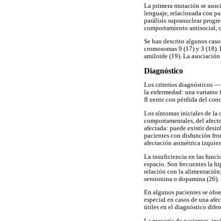
La primera mutación se asoci
lenguaje, relacionada con pa
parálisis supranuclear progr
comportamiento antisocial, c
Se han descrito algunos cas
cromosomas 9 (17) y 3 (18). 
amiloide (19). La asociación
Diagnóstico
Los criterios diagnósticos —p
la enfermedad: una variante 
fl uente con pérdida del cono
Los síntomas iniciales de la
comportamentales, del afecto,
afectada: puede existir desin
pacientes con disfunción fro
afectación asimétrica izquier
La insuficiencia en las funci
espacio. Son frecuentes la h
relación con la alimentación
serotonina o dopamina (26).
En algunos pacientes se obser
especial en casos de una afe
útiles en el diagnóstico dife
La mayoría de pacientes, inc