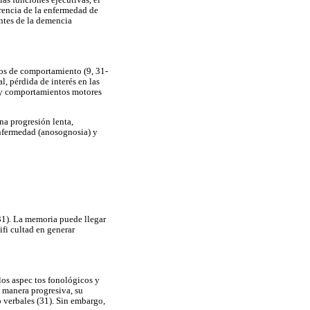
erencia de la enfermedad de
antes de la demencia
ios de comportamiento (9, 31-
, pérdida de interés en las
s y comportamientos motores
na progresión lenta,
 enfermedad (anosognosia) y
(31). La memoria puede llegar
ifi cultad en generar
los aspec tos fonológicos y
e manera progresiva, su
o verbales (31). Sin embargo,