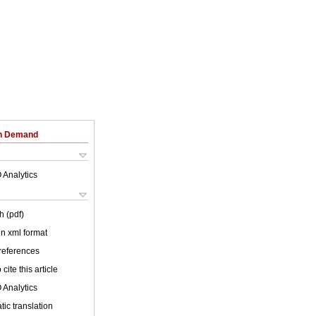
on Demand
 Analytics
h (pdf)
 in xml format
 references
cite this article
 Analytics
ic translation