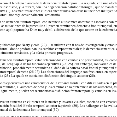
a con el fenotipo clásico de la demencia frontotemporal; la segunda, con una afect
rkinsonismo, y la tercera, con una degeneración palidopontonigral, que se manifi 
esiva (1). Las manifestaciones clínicas encontradas con otras mutaciones incluyen id
onvulsiones y, ocasionalmente, amiotrofía.
os de demencia frontotemporal con herencia autosómica dominante asociados con m
Las mutaciones de la presenilina 1 pueden terminar en demencia frontotemporal, en
 con apolipoproteína E4 es muy débil, a diferencia de lo que ocurre en la enfermed
ublicados por Neary y cols. (22)— se utilizan con fi nes de investigación y estable
frontal, donde predominan los cambios comportamentales; la demencia semántica, c
cimiento semántico, y la afasia primaria progresiva.
 demencia frontotemporal están relacionados con cambios de personalidad, así como
 del lenguaje o de las funciones ejecutivas (23- 25). Sin embargo, son variables de 
hibición, probablemente secundaria al daño de la corteza basal frontal y temporal an
ntotemporal derecha (26-27). Las alteraciones del lenguaje son frecuentes, en espec
da (28). La apatía se asocia con disfunción del cíngulo anterior (26).
ones ejecutivas es una característica de la variante frontal, con difi cultades en la 
iperoralidad, el aumento de peso y los cambios en la preferencia de los alimentos, 
; igualmente, pueden ser secundarios a disfunción frontotemporal y cambios en las
va un aumento en el interés en la música y las artes visuales, asociado con creativ
ctación focal del lóbulo temporal anterior izquierdo (29). Los hallazgos en la eval
rencial de la demencia frontotemporal (30).
luso en etapas tempranas de la enfermedad, presentan una afectación importante de l