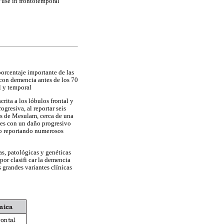
 use in frontotemporal
orcentaje importante de las
con demencia antes de los 70
l y temporal
crita a los lóbulos frontal y
gresiva, al reportar seis
sos de Mesulam, cerca de una
ntes con un daño progresivo
do reportando numerosos
as, patológicas y genéticas
por clasifi car la demencia
 grandes variantes clínicas