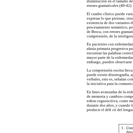
disminución en el tamaño de l
errores gramaticales (40-42).
El cuadro clínico puede varia
expresar lo que piensan; otro
existencia de dos variantes d
procesamiento semántico, pero
de Broca, con errores gramati
comprensión, de la inteligen
En pacientes con enfermedad d
afasia primaria progresiva pu
encontrar las palabras corre
mayor parte de la enfermedad
embargo, pueden observarse d
La comprensión escrita frecue
puede existir disortografía, a
verbales, esto es, señalan c
la iniciativa para la comunic
En fases avanzadas de la enf
de memoria y cambios comport
esfera cognoscitiva, como me
durante dos años, y cuando lo
producir el défi cit del lengu