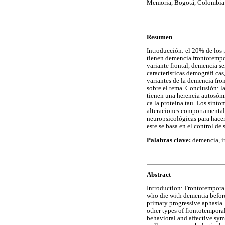
Memoria, Bogotá, Colombia
Resumen
Introducción: el 20% de los
tienen demencia frontotempor
variante frontal, demencia se
características demográfi cas,
variantes de la demencia fro
sobre el tema. Conclusión: l
tienen una herencia autosóm
ca la proteína tau. Los sínt
alteraciones comportamentales
neuropsicológicas para hacer
este se basa en el control de
Palabras clave:
demencia, in
Abstract
Introduction: Frontotemporal
who die with dementia before 
primary progressive aphasia. 
other types of frontotempora
behavioral and affective sym