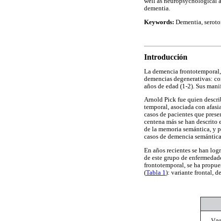
well as neuropsychological a
dementia.
Keywords:
Dementia, seroton
Introducción
La demencia frontotemporal, 
demencias degenerativas: co
años de edad (1-2). Sus manif
Arnold Pick fue quien describi
temporal, asociada con afasia
casos de pacientes que prese
centena más se han descrito e
de la memoria semántica, y 
casos de demencia semántica 
En años recientes se han logr
de este grupo de enfermedades
frontotemporal, se ha propue
(
Tabla 1
): variante frontal, 