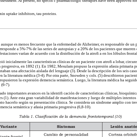
ssessment. At present, no specifi c pharmacologic therapies have been approved for
in uptake inhibitors, tau proteins.
aunque es menos frecuente que la enfermedad de Alzheimer, es responsable de un p
rresponde a 5%-7% de las series de autopsias y a 20% de los pacientes que mueren 
estaciones varían de acuerdo con la distribución de la atrofi a en los lóbulos fronta
ó inicialmente las características clínicas de un paciente con atrofi a lobar, circuns
 progresiva, en 1892 (1). En 1982, Mesulam propuso la expresión afasia primaria pro
ntaban una afectación aislada del lenguaje (3). Desde la descripción de los seis ca
n la literatura médica (3-4). Por otra parte, Snowden y cols. (5) describieron pacie
propusieron la expresión demencia semántica. Luego, la literatura médica ha segui
(6-7).
ado importantes avances en la identifi cación de características clínicas, bioquímic
 (1). Ante esta gran variabilidad de manifestaciones y luego de múltiples intentos 
sto hacerlo según su presentación clínica. Se considera un síndrome amplio con tres
demencia semántica y afasia primaria progresiva (6,8-10).