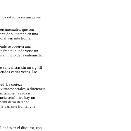
o los estudios en imágenes
portamentales, que son
arte de su tiempo en una
ral variante frontal.
donde se observa una
te frontal puede verse un
s al inicio de la enfermedad
 surrealistas sin un signifi
etidos varias veces. Los
tud. La corteza
 visuoespaciales, a diferencia
tar también ayuda a
emencia semántica hay un
 hemisferio derecho,
la variante frontal y la
lidades en el discurso, con