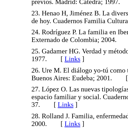
previos. Madrid: Cátedra; 199
23. Henao H, Jiménez B. La divers
de hoy. Cuadernos Familia Cultu
24. Rodríguez P. La familia en Ib
Externado de Colombia; 2004.
25. Gadamer HG. Verdad y método
1977. [
Links
]
26. Ure M. El diálogo yo-tú como 
Buenos Aires: Eudeba; 2001. 
27. López O. Las nuevas tipologías
espacio familiar y social. Cuadern
37. [
Links
]
28. Rolland J. Familia, enfermeda
2000. [
Links
]