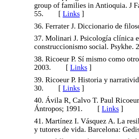
group of families in Antioquia. J 
55. [
Links
]
36. Ferrater J. Diccionario de fi
37. Molinari J. Psicología clínica
construccionismo social. Psykh
38. Ricoeur P. Sí mismo como otro
2003. [
Links
]
39. Ricoeur P. Historia y narrativi
30. [
Links
]
40. Ávila R, Calvo T. Paul Ricoeur
Ántropos; 1991. [
Links
]
41. Martínez I. Vásquez A. La resil
y tutores de vida. Barcelona: G