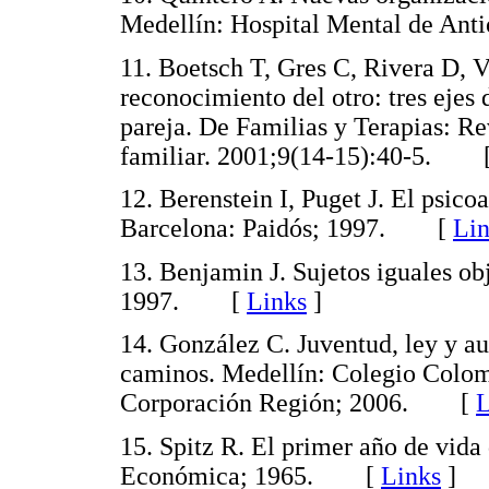
Medellín: Hospital Mental de A
11. Boetsch T, Gres C, Rivera D, 
reconocimiento del otro: tres ejes 
pareja. De Familias y Terapias: Re
familiar. 2001;9(14-15):40-5. 
12. Berenstein I, Puget J. El psico
Barcelona: Paidós; 1997. [
Lin
13. Benjamin J. Sujetos iguales ob
1997. [
Links
]
14. González C. Juventud, ley y a
caminos. Medellín: Colegio Colom
Corporación Región; 2006. [
L
15. Spitz R. El primer año de vida
Económica; 1965. [
Links
]