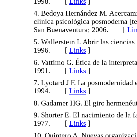
1998. [
Links
]
4. Bedoya Hernández M. Acercamien
clínica psicológica posmoderna [te
San Buenaventura; 2006. [
Li
5. Wallerstein I. Abrir las ciencia
1996. [
Links
]
6. Vattimo G. Ética de la interpret
1991. [
Links
]
7. Lyotard J F. La posmodernidad e
1994. [
Links
]
8. Gadamer HG. El giro hermené
9. Shorter E. El nacimiento de la 
1977. [
Links
]
10. Quintero A. Nuevas organizaci