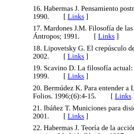
16. Habermas J. Pensamiento postm
1990. [
Links
]
17. Mardones J.M. Filosofía de las
Ántropos; 1991. [
Links
]
18. Lipovetsky G. El crepúsculo d
2002. [
Links
]
19. Scavino D. La filosofía actual:
1999. [
Links
]
20. Bermúdez K. Para entender a L
Folios. 1996;(6):4-15. [
Links
21. Ibáñez T. Municiones para disi
2001. [
Links
]
22. Habermas J. Teoría de la acci