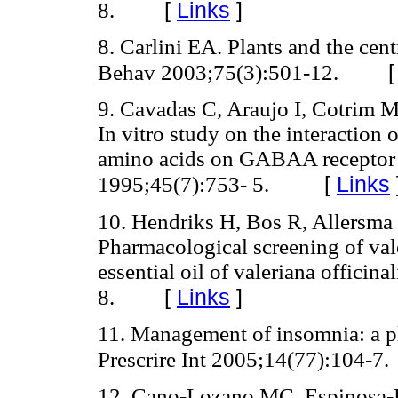
[
Links
]
8.
8. Carlini EA. Plants and the ce
Behav 2003;75(3):501-12.
9. Cavadas C, Araujo I, Cotrim M
In vitro study on the interaction of
amino acids on GABAA receptor i
[
Links
1995;45(7):753- 5.
10. Hendriks H, Bos R, Allersma
Pharmacological screening of va
essential oil of valeriana officin
[
Links
]
8.
11. Management of insomnia: a pla
Prescrire Int 2005;14(77):104-7.
12. Cano-Lozano MC, Espinosa-F