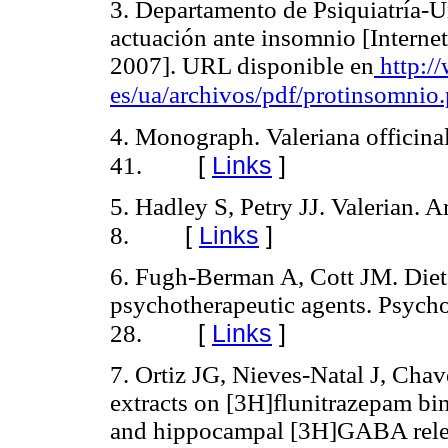
3. Departamento de Psiquiatría-U
actuación ante insomnio [Interne
2007]. URL disponible en
http:/
es/ua/archivos/pdf/protinsomnio.
4. Monograph. Valeriana officina
[
Links
]
41.
5. Hadley S, Petry JJ. Valerian.
[
Links
]
8.
6. Fugh-Berman A, Cott JM. Diet
psychotherapeutic agents. Psyc
[
Links
]
28.
7. Ortiz JG, Nieves-Natal J, Chave
extracts on [3H]flunitrazepam 
and hippocampal [3H]GABA rele