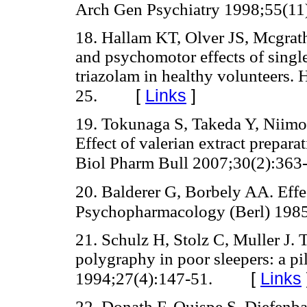
Arch Gen Psychiatry 1998;55(11
18. Hallam KT, Olver JS, Mcgra
and psychomotor effects of single
triazolam in healthy volunteers
[
Links
]
25.
19. Tokunaga S, Takeda Y, Niimot
Effect of valerian extract prepara
Biol Pharm Bull 2007;30(2):363-
20. Balderer G, Borbely AA. Effe
Psychopharmacology (Berl) 1985
21. Schulz H, Stolz C, Muller J. T
polygraphy in poor sleepers: a p
[
Links
1994;27(4):147-51.
22. Donath F, Quispe S, Diefenbac