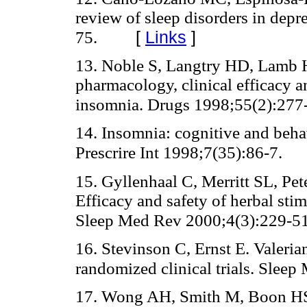
review of sleep disorders in dep
[
Links
]
75.
13. Noble S, Langtry HD, Lamb H
pharmacology, clinical efficacy an
insomnia. Drugs 1998;55(2):277
14. Insomnia: cognitive and behav
Prescrire Int 1998;7(35):86-7.
15. Gyllenhaal C, Merritt SL, Pe
Efficacy and safety of herbal stim
Sleep Med Rev 2000;4(3):229-51
16. Stevinson C, Ernst E. Valeria
randomized clinical trials. Sleep
17. Wong AH, Smith M, Boon HS. 