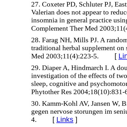
27. Coxeter PD, Schluter PJ, Eas
Valerian does not appear to redu
insomnia in general practice using
Complement Ther Med 2003;11(4
28. Farag NH, Mills PJ. A randomis
traditional herbal supplement o
[
Li
Med 2003;11(4):223-5.
29. Diaper A, Hindmarch I. A dou
investigation of the effects of tw
sleep, cognitive and psychomotor 
Phytother Res 2004;18(10):831-
30. Kamm-Kohl AV, Jansen W, Br
gegen nervose storungen im sen
[
Links
]
4.