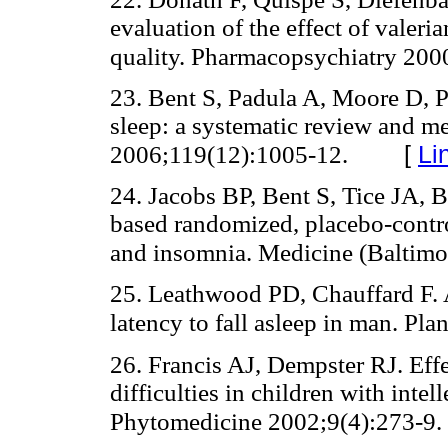
evaluation of the effect of valeri
quality. Pharmacopsychiatry 200
23. Bent S, Padula A, Moore D, P
sleep: a systematic review and m
[
Li
2006;119(12):1005-12.
24. Jacobs BP, Bent S, Tice JA, 
based randomized, placebo-control
and insomnia. Medicine (Baltimo
25. Leathwood PD, Chauffard F. A
latency to fall asleep in man. Pl
26. Francis AJ, Dempster RJ. Effec
difficulties in children with intell
Phytomedicine 2002;9(4):273-9.