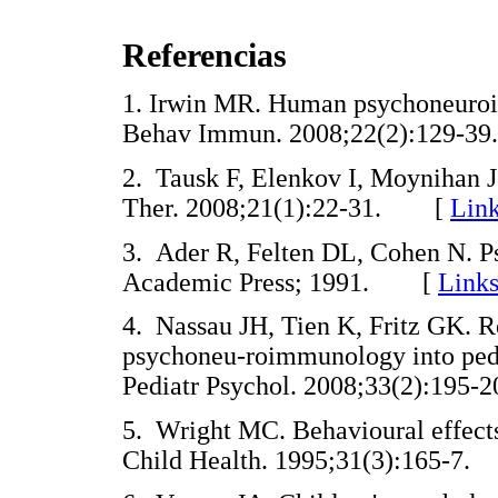
Referencias
1. Irwin MR. Human psychoneuroim
Behav Immun. 2008;22(2):129
2. Tausk F, Elenkov I, Moynihan 
Ther. 2008;21(1):22-31. [
Lin
3. Ader R, Felten DL, Cohen N. P
Academic Press; 1991. [
Link
4. Nassau JH, Tien K, Fritz GK. Re
psychoneu-roimmunology into pediat
Pediatr Psychol. 2008;33(2):19
5. Wright MC. Behavioural effects 
Child Health. 1995;31(3):165-