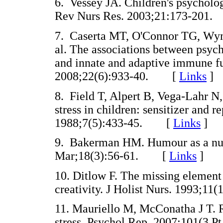
6. Vessey JA. Children's psycholog
Rev Nurs Res. 2003;21:173-20
7. Caserta MT, O'Connor TG, Wym
al. The associations between psycho
and innate and adaptive immune f
2008;22(6):933-40. [
Links
]
8. Field T, Alpert B, Vega-Lahr N,
stress in children: sensitizer and r
1988;7(5):433-45. [
Links
]
9. Bakerman HM. Humour as a nurs
Mar;18(3):56-61. [
Links
]
10. Ditlow F. The missing element 
creativity. J Holist Nurs. 1993;
11. Mauriello M, McConatha J T. R
stress. Psychol Rep. 2007;101(3