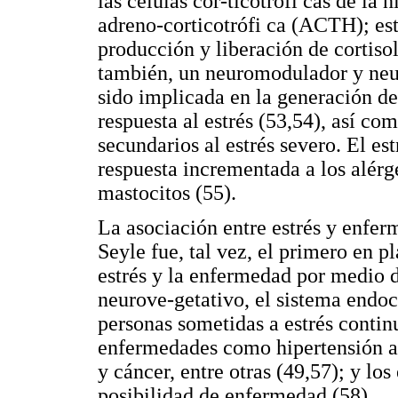
las células cor-ticotrófi cas de la 
adreno-corticotrófi ca (ACTH); est
producción y liberación de cortiso
también, un neuromodulador y neur
sido implicada en la generación d
respuesta al estrés (53,54), así co
secundarios al estrés severo. El e
respuesta incrementada a los alér
mastocitos (55).
La asociación entre estrés y enfe
Seyle fue, tal vez, el primero en p
estrés y la enfermedad por medio d
neurove-getativo, el sistema endocr
personas sometidas a estrés contin
enfermedades como hipertensión ar
y cáncer, entre otras (49,57); y lo
posibilidad de enfermedad (58).