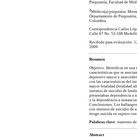
Psiquiatría, Facultad de Me
2
Médico(a) psiquiatra. Miem
Departamento de Psiquiatría
Colombia.
Correspondencia Carlos Lópe
Calle 67 No. 53-108 Medell
Recibido para evaluación: 1
2009
Resumen
Objetivo: Identificar en una
características que se asocia
depresivo mayor y antecedent
con las características del i
mayor letalidad (letalidad al
intentos de suicidio de leta
presentaban dependencia a nic
y la dependencia a sustancia
Conclusiones: Los hallazgos d
con intentos de suicidio de a
riesgo suicida en sujetos con
Palabras clave
: trastorno d
Abstract