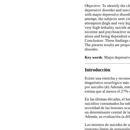
Objective: To identify the ch
depressive disorder and suic
with major depressive disorde
attempt, the subjects were cl
attempters (high and very hi
very high-lethality suicide 
nicotine and psychoactive sub
alone and being dependent o
Conclusion: These findings co
The present results are propo
disorder.
Key words
: Major depressive
Introducción
Existe una estrecha y reconoc
diagnóstico nosológico más f
por suicidio (4). Además, en
estima que al menos el 27% d
En las últimas décadas, el ha
suicidios consumados ha sido
severidad de las lesiones oca
un determinante central de l
Además, su evaluación (a dif
Los intentos de suicidio de 
trastorno límite de personali