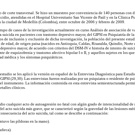
vo de corte transversal. Se hizo un muestreo por conveniencia de 140 personas con
cidio, atendidas en el Hospital Universitario San Vicente de Paúl y en la Clínica Ps
 la ciudad de Medellín (Colombia), entre octubre de 2006 y febrero de 2009.
grupo de casos de la investigación actualmente en curso Análisis de asociación de v
 suicida en pacientes con trastorno depresivo mayor, del GIPSI en Psiquiatría de l
rios de inclusión y exclusión de dicha investigación, la población del presente est
de edad, de origen paisa (nacidos en Antioquia, Caldas, Risaralda, Quindío, Norte d
 depresivo mayor, de acuerdo con criterios del DSM-IV e historia de intento de suic
te de esquizofrenia y trastorno afectivo bipolar I o II, y aquellos sujetos en los qu
dad médica y los síntomas psiquiátricos.
 estudio se les aplicó la versión en español de la Entrevista Diagnóstica para Estud
IPSI (29,30). Las entrevistas fueron realizadas por un psiquiatra o residente de psi
el instrumento. La información contenida en esta entrevista semiestructurada permi
talles clínicos.
idio cualquier acto de autoagresión no fatal con algún grado de intencionalidad de 
del acto suicida más grave, que se caracterizó según la gravedad de las lesiones mé
onsecuencia del acto suicida, tal como se describe a continuación:
antuvo las píldoras en la mano).
uñeca).