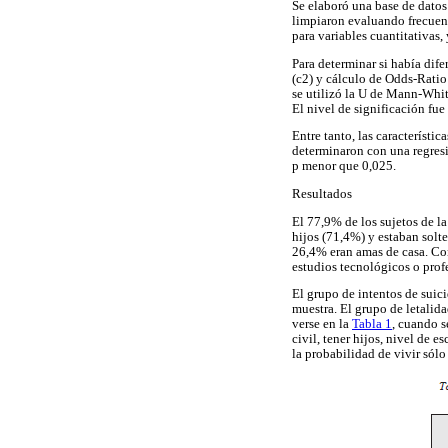
Se elaboró una base de datos
limpiaron evaluando frecuenc
para variables cuantitativas, 
Para determinar si había dife
(c2) y cálculo de Odds-Ratio 
se utilizó la U de Mann-Whit
El nivel de significación fue
Entre tanto, las característi
determinaron con una regresió
p menor que 0,025.
Resultados
El 77,9% de los sujetos de l
hijos (71,4%) y estaban solt
26,4% eran amas de casa. Con
estudios tecnológicos o prof
El grupo de intentos de suic
muestra. El grupo de letalid
verse en la
Tabla 1
, cuando s
civil, tener hijos, nivel de 
la probabilidad de vivir só