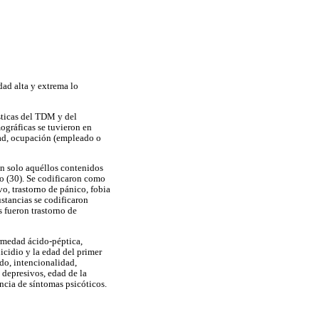
dad alta y extrema lo
sticas del TDM y del
ográficas se tuvieron en
idad, ocupación (empleado o
on solo aquéllos contenidos
to (30). Se codificaron como
o, trastorno de pánico, fobia
ustancias se codificaron
s fueron trastorno de
ermedad ácido-péptica,
icidio y la edad del primer
ado, intencionalidad,
 depresivos, edad de la
ncia de síntomas psicóticos.