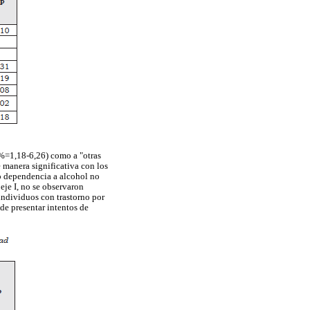
5%=1,18-6,26) como a "otras
 manera significativa con los
 o dependencia a alcohol no
 eje I, no se observaron
 individuos con trastorno por
de presentar intentos de