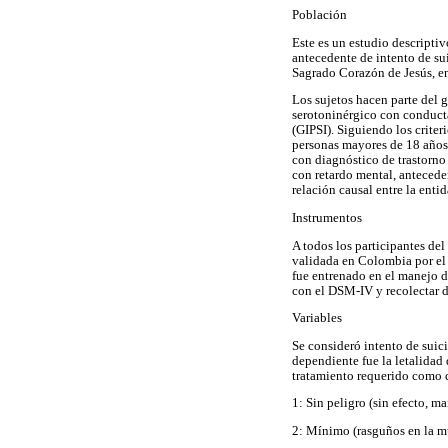
Población
Este es un estudio descripti
antecedente de intento de sui
Sagrado Corazón de Jesús, en
Los sujetos hacen parte del 
serotoninérgico con conducta
(GIPSI). Siguiendo los crite
personas mayores de 18 años 
con diagnóstico de trastorno
con retardo mental, anteceden
relación causal entre la enti
Instrumentos
A todos los participantes del
validada en Colombia por el G
fue entrenado en el manejo d
con el DSM-IV y recolectar de
Variables
Se consideró intento de suic
dependiente fue la letalidad 
tratamiento requerido como c
1: Sin peligro (sin efecto, m
2: Mínimo (rasguños en la m