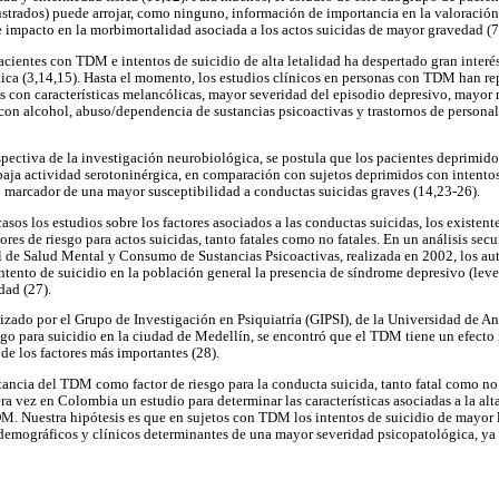
ustrados) puede arrojar, como ninguno, información de importancia en la valoración 
e impacto en la morbimortalidad asociada a los actos suicidas de mayor gravedad (7
pacientes con TDM e intentos de suicidio de alta letalidad ha despertado gran interés
tica (3,14,15). Hasta el momento, los estudios clínicos en personas con TDM han rep
das con características melancólicas, mayor severidad del episodio depresivo, mayor
con alcohol, abuso/dependencia de sustancias psicoactivas y trastornos de person
rspectiva de la investigación neurobiológica, se postula que los pacientes deprimido
 baja actividad serotoninérgica, en comparación con sujetos deprimidos con intentos
 marcador de una mayor susceptibilidad a conductas suicidas graves (14,23-26).
os los estudios sobre los factores asociados a las conductas suicidas, los existent
tores de riesgo para actos suicidas, tanto fatales como no fatales. En un análisis sec
l de Salud Mental y Consumo de Sustancias Psicoactivas, realizada en 2002, los au
intento de suicidio en la población general la presencia de síndrome depresivo (leve
dad (27).
izado por el Grupo de Investigación en Psiquiatría (GIPSI), de la Universidad de An
esgo para suicidio en la ciudad de Medellín, se encontró que el TDM tiene un efecto
de los factores más importantes (28).
ancia del TDM como factor de riesgo para la conducta suicida, tanto fatal como no
ra vez en Colombia un estudio para determinar las características asociadas a la alta
M. Nuestra hipótesis es que en sujetos con TDM los intentos de suicidio de mayor 
demográficos y clínicos determinantes de una mayor severidad psicopatológica, ya 