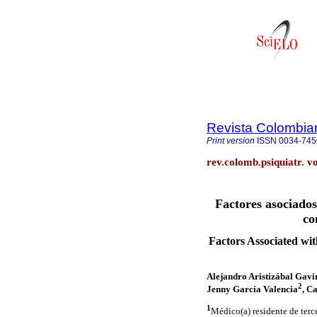
Revista Colombian
Print version
ISSN
0034-745
rev.colomb.psiquiatr. v
Factores asociados 
co
Factors Associated wit
Alejandro Aristizábal Gavi
2
Jenny García Valencia
, C
1
Médico(a) residente de terc