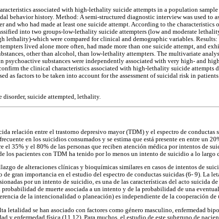
aracteristics associated with high-lethality suicide attempts in a population sampl
idal behavior history. Method: A semi-structured diagnostic interview was used to 
r and who had made at least one suicide attempt. According to the characteristics o
assified into two groups-low-lethality suicide attempters (low and moderate lethalit
gh lethality)-which were compared for clinical and demographic variables. Results: 
attempters lived alone more often, had made more than one suicide attempt, and ex
stances, other than alcohol, than low-lethality attempters. The multivariate analys
n psychoactive substances were independently associated with very high- and high-
nfirm the clinical characteristics associated with high-lethality suicide attempts d
sed as factors to be taken into account for the assessment of suicidal risk in patient
 disorder, suicide attempted, lethality.
ida relación entre el trastorno depresivo mayor (TDM) y el espectro de conductas su
recuente en los suicidios consumados y se estima que está presente en entre un 2
tre el 35% y el 80% de las personas que reciben atención médica por intentos de sui
e los pacientes con TDM ha tenido por lo menos un intento de suicidio a lo largo de
llazgo de alteraciones clínicas y bioquímicas similares en casos de intentos de suici
 de gran importancia en el estudio del espectro de conductas suicidas (6- 9). La le
sionadas por un intento de suicidio, es una de las características del acto suicida d
a probabilidad de muerte asociada a un intento y de la probabilidad de una eventual
erencia de la intencionalidad o planeación) es independiente de la cooperación de 
alta letalidad se han asociado con factores como género masculino, enfermedad bipo
dad y enfermedad física (11,12). Para muchos, el estudio de este subgrupo de pacien