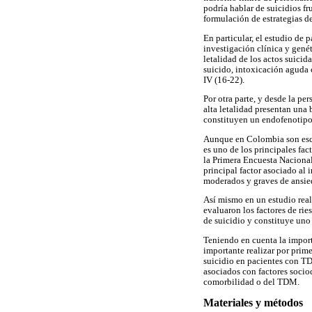
podría hablar de suicidios fr
formulación de estrategias d
En particular, el estudio de 
investigación clínica y gené
letalidad de los actos suici
suicido, intoxicación aguda 
IV (16-22).
Por otra parte, y desde la pe
alta letalidad presentan una
constituyen un endofenotipo
Aunque en Colombia son escas
es uno de los principales fac
la Primera Encuesta Naciona
principal factor asociado al 
moderados y graves de ansie
Así mismo en un estudio real
evaluaron los factores de ri
de suicidio y constituye uno 
Teniendo en cuenta la import
importante realizar por prime
suicidio en pacientes con TD
asociados con factores socio
comorbilidad o del TDM.
Materiales y métodos