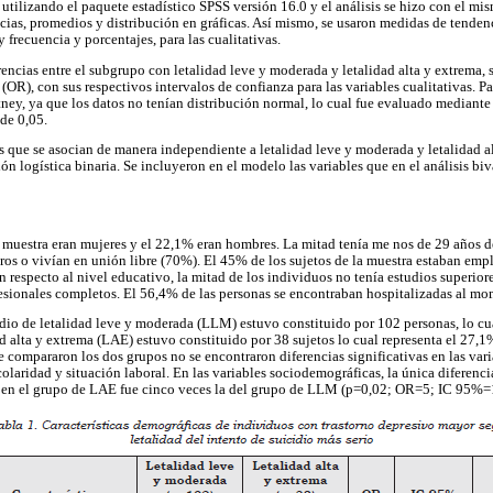
 utilizando el paquete estadístico SPSS versión 16.0 y el análisis se hizo con el mi
ias, promedios y distribución en gráficas. Así mismo, se usaron medidas de tendenc
y frecuencia y porcentajes, para las cualitativas.
rencias entre el subgrupo con letalidad leve y moderada y letalidad alta y extrema,
(OR), con sus respectivos intervalos de confianza para las variables cualitativas. Pa
ney, ya que los datos no tenían distribución normal, lo cual fue evaluado mediante
 de 0,05.
cas que se asocian de manera independiente a letalidad leve y moderada y letalidad a
n logística binaria. Se incluyeron en el modelo las variables que en el análisis bi
a muestra eran mujeres y el 22,1% eran hombres. La mitad tenía me nos de 29 años d
eros o vivían en unión libre (70%). El 45% de los sujetos de la muestra estaban em
 respecto al nivel educativo, la mitad de los individuos no tenía estudios superior
esionales completos. El 56,4% de las personas se encontraban hospitalizadas al mom
idio de letalidad leve y moderada (LLM) estuvo constituido por 102 personas, lo cu
ad alta y extrema (LAE) estuvo constituido por 38 sujetos lo cual representa el 27
e compararon los dos grupos no se encontraron diferencias significativas en las var
escolaridad y situación laboral. En las variables sociodemográficas, la única diferenc
lo en el grupo de LAE fue cinco veces la del grupo de LLM (p=0,02; OR=5; IC 95%=