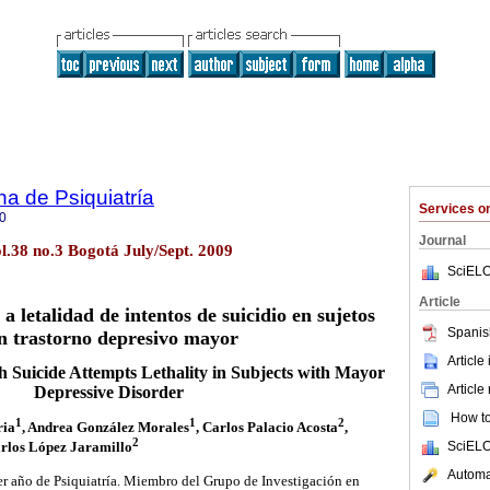
a de Psiquiatría
Services 
0
Journal
ol.38 no.3 Bogotá July/Sept. 2009
SciELO
Article
a letalidad de intentos de suicidio en sujetos
Spanis
n trastorno depresivo mayor
Article
h Suicide Attempts Lethality in Subjects with Mayor
Article
Depressive Disorder
How to 
1
1
2
ria
, Andrea González Morales
, Carlos Palacio Acosta
,
2
SciELO
arlos López Jaramillo
Automat
er año de Psiquiatría. Miembro del Grupo de Investigación en