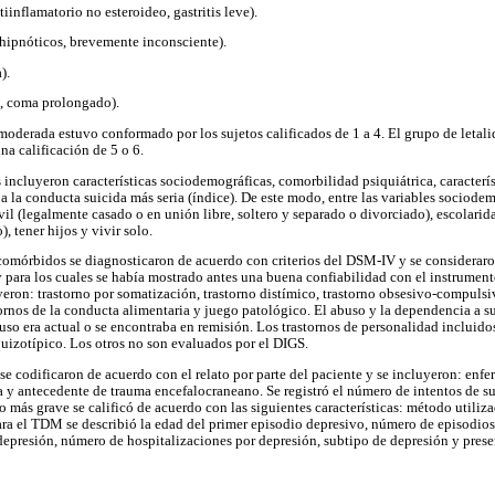
iinflamatorio no esteroideo, gastritis leve).
hipnóticos, brevemente inconsciente).
).
o, coma prolongado).
moderada estuvo conformado por los sujetos calificados de 1 a 4. El grupo de letali
na calificación de 5 o 6.
 incluyeron características sociodemográficas, comorbilidad psiquiátrica, caracterí
a la conducta suicida más seria (índice). De este modo, entre las variables sociodem
ivil (legalmente casado o en unión libre, soltero y separado o divorciado), escolar
 tener hijos y vivir solo.
 comórbidos se diagnosticaron de acuerdo con criterios del DSM-IV y se considerar
 y para los cuales se había mostrado antes una buena confiabilidad con el instrumen
yeron: trastorno por somatización, trastorno distímico, trastorno obsesivo-compulsiv
stornos de la conducta alimentaria y juego patológico. El abuso y la dependencia a s
uso era actual o se encontraba en remisión. Los trastornos de personalidad incluido
quizotípico. Los otros no son evaluados por el DIGS.
e codificaron de acuerdo con el relato por parte del paciente y se incluyeron: enf
ia y antecedente de trauma encefalocraneano. Se registró el número de intentos de su
io más grave se calificó de acuerdo con las siguientes características: método utiliz
ara el TDM se describió la edad del primer episodio depresivo, número de episodios
depresión, número de hospitalizaciones por depresión, subtipo de depresión y prese