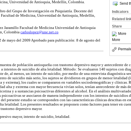
dicina, Universidad de Antioquia, Medellín, Colombia.
Send th
bro del Grupo de Investigación en Psiquiatría. Docente del
Indicators
, Facultad de Medicina, Universidad de Antioquia, Medellín,
Related lin
Share
z Jaramillo Facultad de Medicina Universidad de Antioquia
ín, Colombia
carloslopez@une.net.co
More
More
2 de mayo del 2009 Aprobado para publicación: 8 de agosto del
Permali
 muestra de población antioqueña con trastorno depresivo mayor y antecedente de c
n a intentos de suicidio de alta letalidad. Método: Se evaluaron 140 sujetos con dia
e de, al menos, un intento de suicidio, por medio de una entrevista diagnóstica se
ntento de suicidio más serio, los sujetos se dividieron en grupos de menor letalidad 
ta y extrema), los cuales se compararon en variables sociodemográficas y clínicas. 
lidad alta y extrema con mayor frecuencia vivían solos, tenían antecedente de más de
otina y a sustancias psicoactivas diferentes al alcohol. En el análisis multivariado
s psicoactivas se asociaron de manera independiente con los intentos de suicidios de
el presente estudio se corresponden con las características clínicas descritas en e
lta letalidad. Los presentes resultados se proponen como factores para tener en cuen
 trastorno depresivo mayor.
epresivo mayor, intento de suicidio, letalidad.