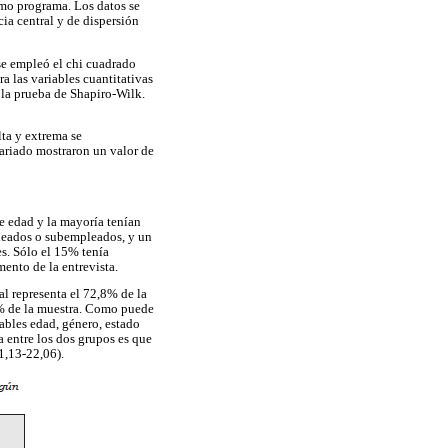
smo programa. Los datos se
ia central y de dispersión
 se empleó el chi cuadrado
ra las variables cuantitativas
 la prueba de Shapiro-Wilk.
lta y extrema se
variado mostraron un valor de
e edad y la mayoría tenían
pleados o subempleados, y un
es. Sólo el 15% tenía
ento de la entrevista.
al representa el 72,8% de la
,1% de la muestra. Como puede
iables edad, género, estado
ia entre los dos grupos es que
1,13-22,06).