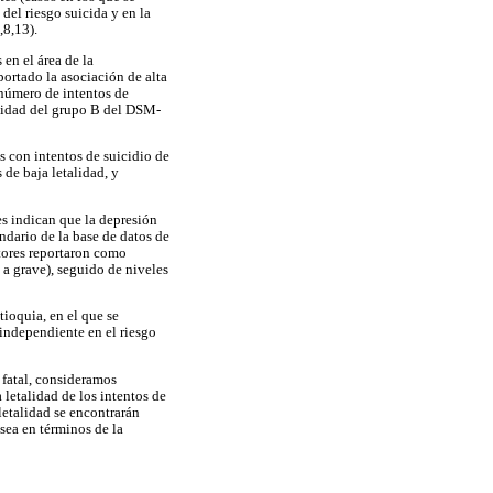
del riesgo suicida y en la
,8,13).
 en el área de la
ortado la asociación de alta
 número de intentos de
alidad del grupo B del DSM-
s con intentos de suicidio de
 de baja letalidad, y
es indican que la depresión
undario de la base de datos de
tores reportaron como
 a grave), seguido de niveles
tioquia, en el que se
 independiente en el riesgo
 fatal, consideramos
 letalidad de los intentos de
letalidad se encontrarán
sea en términos de la