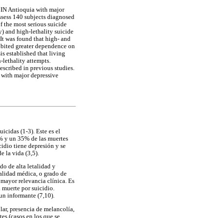
e IN Antioquia with major
assess 140 subjects diagnosed
f the most serious suicide
y) and high-lethality suicide
It was found that high- and
hibited greater dependence on
is established that living
lethality attempts.
escribed in previous studies.
s with major depressive
icidas (1-3). Este es el
0% y un 35% de las muertes
cidio tiene depresión y se
 la vida (3,5).
do de alta letalidad y
talidad médica, o grado de
e mayor relevancia clínica. Es
 muerte por suicidio.
un informante (7,10).
lar, presencia de melancolía,
tes (casos en los que se