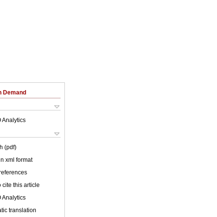
on Demand
 Analytics
h (pdf)
 in xml format
 references
cite this article
 Analytics
ic translation