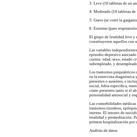
3: Leve (10 tabletas de un ant
4: Moderado (10 tabletas de 
5: Grave (se cortó la garganta
6: Extremo (paro respiratori
El grupo de letalidad leve y 
constituyeron aquellos con u
Las variables independientes
episodio depresivo asociado 
cuenta: edad, sexo, estado c
subempleado, y desempleado),
Los trastornos psiquiátricos
en la entrevista diagnóstica
presentes o ausentes, e inclu
social, fobia específica, tra
como presentes tanto si el ab
personalidad antisocial y es
Las comorbilidades médicas s
trastornos tiroideos, epileps
intento. El intento de suicid
letalidad y premeditación. P
primera hospitalización por 
Análisis de datos