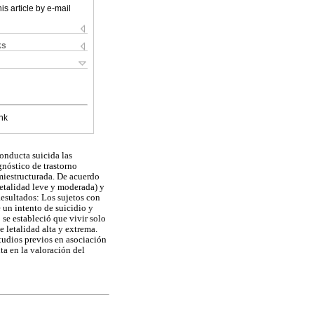
is article by e-mail
ks
nk
onducta suicida las
gnóstico de trastorno
miestructurada. De acuerdo
(letalidad leve y moderada) y
Resultados: Los sujetos con
 un intento de suicidio y
 se estableció que vivir solo
 letalidad alta y extrema.
studios previos en asociación
ta en la valoración del