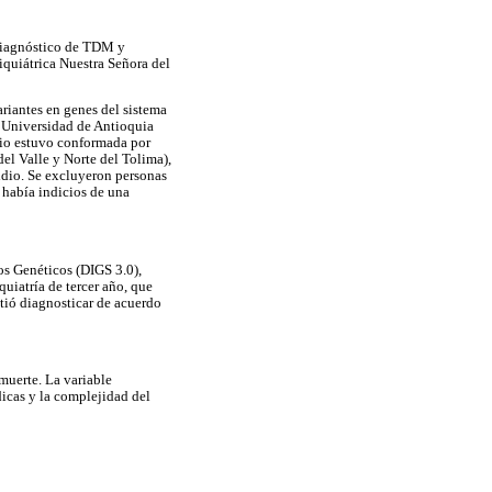
 diagnóstico de TDM y
iquiátrica Nuestra Señora del
ariantes en genes del sistema
a Universidad de Antioquia
udio estuvo conformada por
el Valle y Norte del Tolima),
idio. Se excluyeron personas
e había indicios de una
ios Genéticos (DIGS 3.0),
quiatría de tercer año, que
tió diagnosticar de acuerdo
muerte. La variable
dicas y la complejidad del