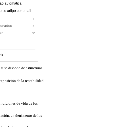
ão automática
este artigo por email
s
cionados
ar
nk
si se dispone de estructuras
nteposición de la rentabilidad
ondiciones de vida de los
lación, en detrimento de los