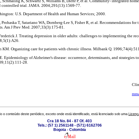
, Schmaling K, Schwartz S, Williams B, Diehr P, et al. Community- integrated home
d controlled trial. JAMA. 2004;291(13):1569-77.
hington: U.S. Department of Health and Human Services; 2000.
, Prohaska T, Satariano WA, Dornberg-Lee S, Fisher R, et al. Recommendations for t
s. Am J Prev Med. 2007;33(3):175-81.
ederick J. Treating depression in older adults: challenges to implementing the r
08;5(1):A26.
 KM. Organizing care for patients with chronic illness. Milbank Q. 1996;74(4):51
E. Epidemiology of Alzheimer's disease: occurrence, determinants, and strategies t
09;11(2):111-28.
Clín
mma
o o conteúdo deste periódico, exceto onde está identificado, está licenciado sob uma
Licenç
Cra 18 No. 84 - 87 Of. 403
Tels.: (57 1) 2561148 - (571) 6162706
Bogota - Colombia