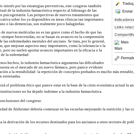
Traduç
 interés por las estrategias preventivas, este congreso también
ctual de la industria farmacéutica respecto al liderazgo de las
Enviar 
en psicogeriatría. Las perspectivas de nuevos tratamientos que
cativa sobre los ya disponibles en áreas clínicas tan importantes
Indicadore
ano o las demencias, son realmente poco halagüeñas.
Links rela
 de nuevas moléculas no es tan grave como el hecho de que las
Compartilh
e siempre bienvenidas, no se basan en avances en la comprensión
e las enfermedades mentales del anciano. Se trata, por lo general,
Mais
ias, que mejoran aspectos muy importantes, como la tolerancia o la
Mais
 pero no suelen aportar avances importantes en la eficacia o la
 de la enfermedad.
Permali
stos hechos, la industria farmacéutica argumenta las dificultades
 puesta en el mercado de un nuevo fármaco, pero parece evidente
ción a la rentabilidad: la repetición de conceptos probados es mucho más rentable, 
n entrenadas.
izá el problema ético que parece estar en la base de la crisis económica actual la a
 instituciones no ha dejado indemne a la industria farmacéutica.
conclusiones del congreso:
edad de Alzheimer debería comenzar en las escuelas mejorando la nutrición y las c
a la derivación de los recursos destinados para los ancianos a otros sectores de pob