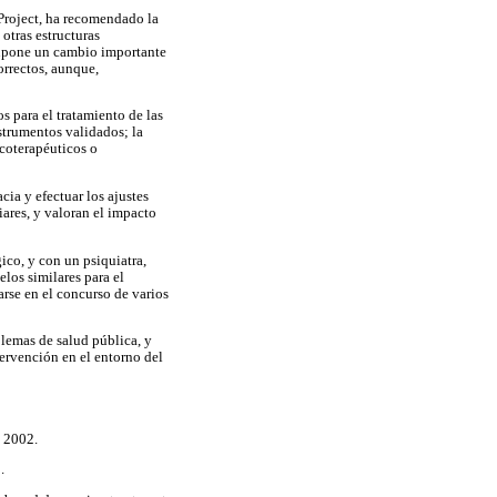
 Project, ha recomendado la
otras estructuras
 supone un cambio importante
orrectos, aunque,
 para el tratamiento de las
strumentos validados; la
icoterapéuticos o
ia y efectuar los ajustes
iares, y valoran el impacto
ico, y con un psiquiatra,
los similares para el
rse en el concurso de varios
blemas de salud pública, y
tervención en el entorno del
; 2002.
.