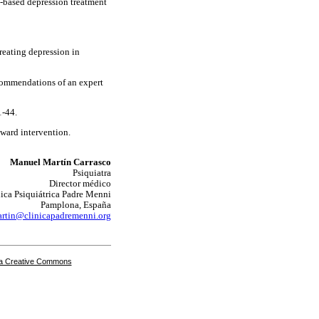
-based depression treatment
reating depression in
ecommendations of an expert
1-44.
oward intervention.
Manuel Martín Carrasco
Psiquiatra
Director médico
ica Psiquiátrica Padre Menni
Pamplona, España
rtin@clinicapadremenni.org
a Creative Commons