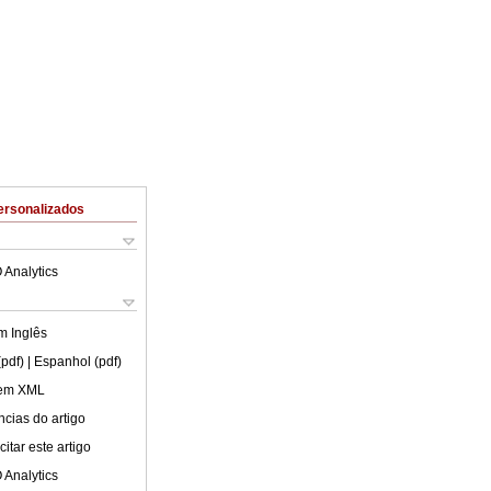
ersonalizados
 Analytics
em
Inglês
(pdf)
| Espanhol (pdf)
 em XML
cias do artigo
itar este artigo
 Analytics