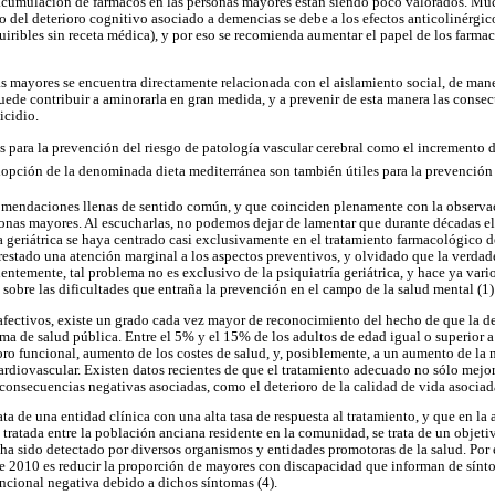
 acumulación de fármacos en las personas mayores están siendo poco valorados. Muc
 del deterioro cognitivo asociado a demencias se debe a los efectos anticolinérgic
iribles sin receta médica), y por eso se recomienda aumentar el papel de los farmacé
as mayores se encuentra directamente relacionada con el aislamiento social, de ma
puede contribuir a aminorarla en gran medida, y a prevenir de esta manera las consec
icidio.
s para la prevención del riesgo de patología vascular cerebral como el incremento d
 adopción de la denominada dieta mediterránea son también útiles para la prevención 
omendaciones llenas de sentido común, y que coinciden plenamente con la observac
sonas mayores. Al escucharlas, no podemos dejar de lamentar que durante décadas el 
ía geriátrica se haya centrado casi exclusivamente en el tratamiento farmacológico de
restado una atención marginal a los aspectos preventivos, y olvidado que la verda
entemente, tal problema no es exclusivo de la psiquiatría geriátrica, y hace ya var
sobre las dificultades que entraña la prevención en el campo de la salud mental (1)
afectivos, existe un grado cada vez mayor de reconocimiento del hecho de que la d
a de salud pública. Entre el 5% y el 15% de los adultos de edad igual o superior a
rioro funcional, aumento de los costes de salud, y, posiblemente, a un aumento de la
cardiovascular. Existen datos recientes de que el tratamiento adecuado no sólo mejo
consecuencias negativas asociadas, como el deterioro de la calidad de vida asociada 
rata de una entidad clínica con una alta tasa de respuesta al tratamiento, y que en l
tratada entre la población anciana residente en la comunidad, se trata de un objeti
ha sido detectado por diversos organismos y entidades promotoras de la salud. Por
e 2010 es reducir la proporción de mayores con discapacidad que informan de sínt
ncional negativa debido a dichos síntomas (4).