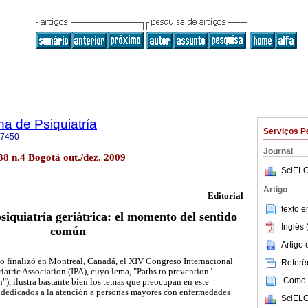
a de Psiquiatría
Serviços P
-7450
Journal
.38 n.4 Bogotá out./dez. 2009
SciELO
Artigo
Editorial
texto 
siquiatría geriátrica: el momento del sentido
Inglês 
común
Artigo
ño finalizó en Montreal, Canadá, el XIV Congreso Internacional
Referên
iatric Association (IPA), cuyo lema, "Paths to prevention"
Como c
"), ilustra bastante bien los temas que preocupan en este
 dedicados a la atención a personas mayores con enfermedades
SciELO