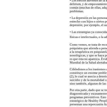
• Los efectos adversos de la
delirium, y de empeoramiento
común (muchas de ellas, adqu
problemas.
• La depresión en las person
estrecho con hijos o nietos 
depresión; por ejemplo, el su
• Las estrategias ya conocida
físicas e intelectuales, o la
Como vemos, se trata de rec
psiquiatra que atienda a per
a la terapéutica en psiquiatr
nosológicas, y que se haya p
es que esta no aparezca. Evid
Mundial de la Salud alertaba 
Ciñéndonos a los trastornos 
constituye un enorme problem
(2), lo cual se asocia a dete
suicidio y de la mortalidad 
sino también, algunas de las 
Por otra parte, dado que se t
diagnosticada y escasamente 
programas preventivos. Esto 
estratégico de Healthy Peopl
presentan una repercusión fu