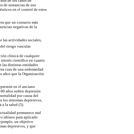
hos de los casos de
os de sustancias de uso
uticos en el control de estos
nera que un contacto más
uencias negativas de la
e las actividades sociales,
del riesgo vascular.
ión clínica de cualquier
interés científico en cuanto
 las distintas entidades
dera cura de una enfermedad
ios años que la Organización
.
epresión en el anciano
 60 años sufren depresión
 mortalidad por causa del
ra los síntomas depresivos,
a la salud (3).
a actualidad permanece mal
vo idóneo para aplicarle
 ejemplo, un objetivo
omas depresivos, y que