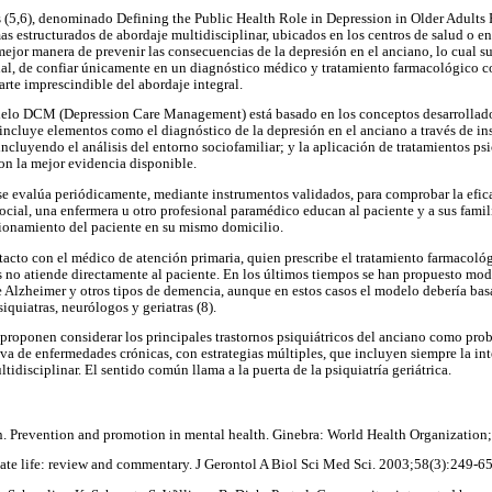
s (5,6), denominado Defining the Public Health Role in Depression in Older Adults
s estructurados de abordaje multidisciplinar, ubicados en los centros de salud o en 
ejor manera de prevenir las consecuencias de la depresión en el anciano, lo cual
nal, de confiar únicamente en un diagnóstico médico y tratamiento farmacológico c
arte imprescindible del abordaje integral.
elo DCM (Depression Care Management) está basado en los conceptos desarrollados
 incluye elementos como el diagnóstico de la depresión en el anciano a través de in
incluyendo el análisis del entorno sociofamiliar; y la aplicación de tratamientos ps
on la mejor evidencia disponible.
 se evalúa periódicamente, mediante instrumentos validados, para comprobar la eficac
ocial, una enfermera u otro profesional paramédico educan al paciente y a sus famil
cionamiento del paciente en su mismo domicilio.
tacto con el médico de atención primaria, quien prescribe el tratamiento farmacológ
s no atiende directamente al paciente. En los últimos tiempos se han propuesto mode
 Alzheimer y otros tipos de demencia, aunque en estos casos el modelo debería basa
siquiatras, neurólogos y geriatras (8).
 proponen considerar los principales trastornos psiquiátricos del anciano como pro
iva de enfermedades crónicas, con estrategias múltiples, que incluyen siempre la in
idisciplinar. El sentido común llama a la puerta de la psiquiatría geriátrica.
n. Prevention and promotion in mental health. Ginebra: World Health Organization
late life: review and commentary. J Gerontol A Biol Sci Med Sci. 2003;58(3):249-65