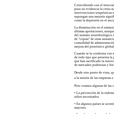
Coincidiendo con el renovado
puso en evidencia la crisis a
intervenciones terapéuticas 
supongan una mejoría signifi
como la depresión en el anci
La disminución en el número
últimas aportaciones, aunqu
del sustrato neurobiológico d
de "copias" de otras sustanc
comodidad de administración,
mejora del pronóstico global
Cuando se la confronta con e
de todo tipo que presenta la
que han sacrificado la innova
de mercadeo poderosas y bie
Desde otro punto de vista, qu
a la misión de las empresas e
Pero veamos algunas de las 
• La prevención de la enferm
niños necesitados.
• En algunos países se acentú
mayores.