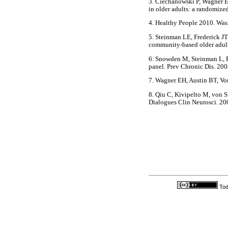
3. Ciechanowski P, Wagner E
in older adults: a randomize
4. Healthy People 2010. Was
5. Steinman LE, Frederick JT
community-based older adult
6. Snowden M, Steinman L, Fr
panel. Prev Chronic Dis. 20
7. Wagner EH, Austin BT, Von
8. Qiu C, Kivipelto M, von S
Dialogues Clin Neurosci. 20
Tod