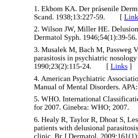
1. Ekbom KA. Der prásenile Derm
Scand. 1938;13:227-59. [
Link
2. Wilson JW, Miller HE. Delusions
Dermatol Syph. 1946;54(1):39
3. Musalek M, Bach M, Passweg V, 
parasitosis in psychiatric nosology
1990;23(2):115-24. [
Links
]
4. American Psychiatric Associati
Manual of Mental Disorders. A
5. WHO. International Classificat
for 2007. Ginebra: WHO; 2007
6. Healy R, Taylor R, Dhoat S, L
patients with delusional parasitosi
clinic. Br J Dermatol. 2009;161