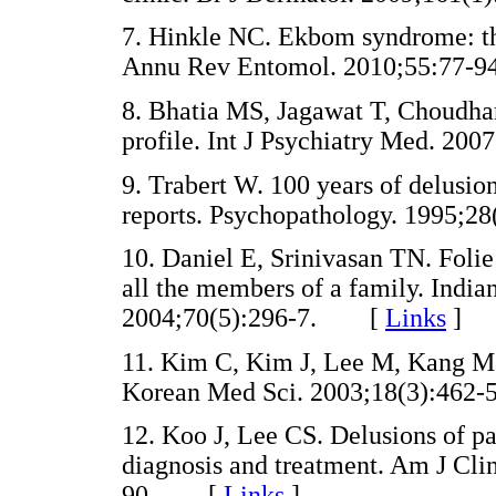
7. Hinkle NC. Ekbom syndrome: the
Annu Rev Entomol. 2010;55:77
8. Bhatia MS, Jagawat T, Choudhary
profile. Int J Psychiatry Med. 2
9. Trabert W. 100 years of delusion
reports. Psychopathology. 1995
10. Daniel E, Srinivasan TN. Folie 
all the members of a family. India
2004;70(5):296-7. [
Links
]
11. Kim C, Kim J, Lee M, Kang M. D
Korean Med Sci. 2003;18(3):4
12. Koo J, Lee CS. Delusions of par
diagnosis and treatment. Am J Cli
90. [
Links
]