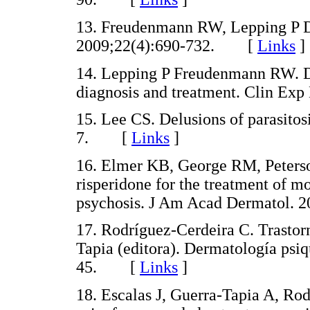
13. Freudenmann RW, Lepping P De
2009;22(4):690-732. [
Links
]
14. Lepping P Freudenmann RW. De
diagnosis and treatment. Clin E
15. Lee CS. Delusions of parasitos
7. [
Links
]
16. Elmer KB, George RM, Peterso
risperidone for the treatment of
psychosis. J Am Acad Dermatol.
17. Rodríguez-Cerdeira C. Trastor
Tapia (editora). Dermatología psiq
45. [
Links
]
18. Escalas J, Guerra-Tapia A, Ro