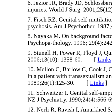
6. Jezior JR, Brady JD, Schlossb
injuries. World J Surg. 2001;25
7. Fisch RZ. Genital self-mutilati
psychosis. Am J Psychother. 19
8. Nayaka M. On background factor
Psychopa-thology. 1996; 29(4):
9. Stunell H, Power R, Floyd J, Qui
2006;13(10): 1358-60. [
Links
10. Mellon C, Barlow C, Cook J, 
in a patient with transsexualism a
1989;26(1):125-30. [
Links
]
11. Schweitzer I. Genital self-amp
NZ J Psychiatry. 1990;24(4):56
12. Nerli R, Ravish I, Amarkhed S