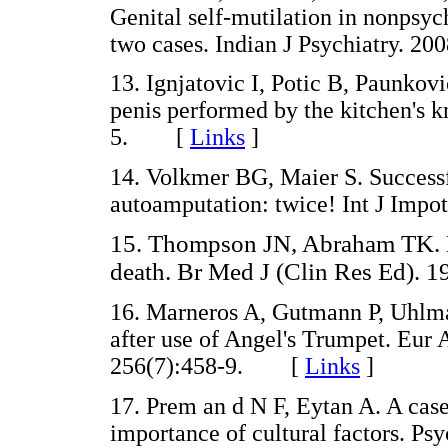
Genital self-mutilation in nonpsyc
two cases. Indian J Psychiatry. 
13. Ignjatovic I, Potic B, Paunkov
penis performed by the kitchen's k
5. [
Links
]
14. Volkmer BG, Maier S. Successf
autoamputation: twice! Int J Im
15. Thompson JN, Abraham TK. Mal
death. Br Med J (Clin Res Ed). 
16. Marneros A, Gutmann P, Uhlma
after use of Angel's Trumpet. Eur 
256(7):458-9. [
Links
]
17. Prem an d N F, Eytan A. A case
importance of cultural factors. 