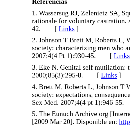
Referencias
1. Wassersug RJ, Zelenietz SA, S
rationale for voluntary castration
42. [
Links
]
2. Johnson T Brett M, Roberts L,
society: characterizing men who are
2007;4(4 Pt 1):930-45. [
Links
3. Eke N. Genital self mutilation: 
2000;85(3):295-8. [
Links
]
4. Brett M, Roberts L, Johnson T
society: expectations, consequences
Sex Med. 2007;4(4 pt 1):946-5
5. The Eunuch Archive org [Intern
[2009 Mar 20]. Disponible en:
htt