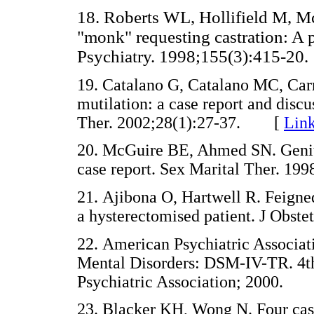
18. Roberts WL, Hollifield M, Mc
"monk" requesting castration: A p
Psychiatry. 1998;155(3):415-20.
19. Catalano G, Catalano MC, Carro
mutilation: a case report and discus
Ther. 2002;28(1):27-37. [
Lin
20. McGuire BE, Ahmed SN. Genital
case report. Sex Marital Ther. 
21. Ajibona O, Hartwell R. Feigned
a hysterectomised patient. J Ob
22. American Psychiatric Associati
Mental Disorders: DSM-IV-TR. 4t
Psychiatric Association; 2000.
23. Blacker KH, Wong N. Four case