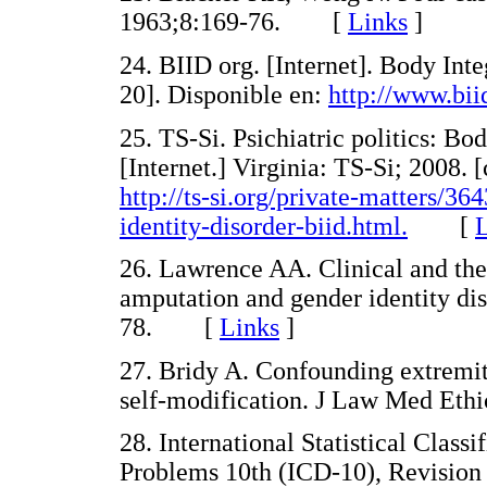
1963;8:169-76. [
Links
]
24. BIID org. [Internet]. Body Inte
20]. Disponible en:
http://www.bii
25. TS-Si. Psichiatric politics: Bo
[Internet.] Virginia: TS-Si; 2008.
http://ts-si.org/private-matters/36
identity-disorder-biid.html.
[
L
26. Lawrence AA. Clinical and theo
amputation and gender identity di
78. [
Links
]
27. Bridy A. Confounding extremiti
self-modification. J Law Med Et
28. International Statistical Class
Problems 10th (ICD-10), Revision 