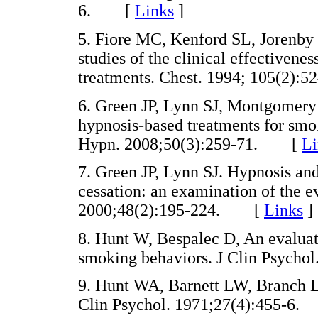
6. [
Links
]
5. Fiore MC, Kenford SL, Jorenb
studies of the clinical effectivenes
treatments. Chest. 1994; 105(2
6. Green JP, Lynn SJ, Montgomery 
hypnosis-based treatments for smo
Hypn. 2008;50(3):259-71. [
Li
7. Green JP, Lynn SJ. Hypnosis an
cessation: an examination of the e
2000;48(2):195-224. [
Links
]
8. Hunt W, Bespalec D, An evaluat
smoking behaviors. J Clin Psych
9. Hunt WA, Barnett LW, Branch LG
Clin Psychol. 1971;27(4):455-