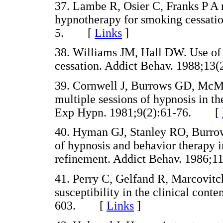
37. Lambe R, Osier C, Franks P A r
hypnotherapy for smoking cessatio
5. [
Links
]
38. Williams JM, Hall DW. Use of 
cessation. Addict Behav. 1988;
39. Cornwell J, Burrows GD, McMu
multiple sessions of hypnosis in t
Exp Hypn. 1981;9(2):61-76. [
40. Hyman GJ, Stanley RO, Burrow
of hypnosis and behavior therapy 
refinement. Addict Behav. 1986
41. Perry C, Gelfand R, Marcovitc
susceptibility in the clinical cont
603. [
Links
]