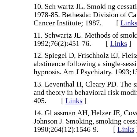
10. Sch wartz JL. Smoki ng cessat
1978-85. Bethesda: Division of Ca
Cancer Institute; 1987. [
Link
11. Schwartz JL. Methods of smoki
1992;76(2):451-76. [
Links
]
12. Spiegel D, Frischholz EJ, Flei
abstinence following a single-sessi
hypnosis. Am J Psychiatry. 199
13. Leventhal H, Cleary PD. The s
and theory in behavioral risk modi
405. [
Links
]
14. Gl assman AH, Helzer JE, Cove
Johnson J. Smoking, smoking cess
1990;264(12):1546-9. [
Links