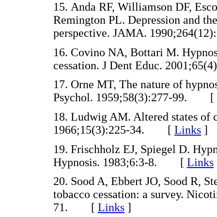
15. Anda RF, Williamson DF, Esc
Remington PL. Depression and the
perspective. JAMA. 1990;264(1
16. Covino NA, Bottari M. Hypnosi
cessation. J Dent Educ. 2001;6
17. Orne MT, The nature of hypnos
Psychol. 1959;58(3):277-99. [
18. Ludwig AM. Altered states of c
1966;15(3):225-34. [
Links
]
19. Frischholz EJ, Spiegel D. Hypn
Hypnosis. 1983;6:3-8. [
Links
20. Sood A, Ebbert JO, Sood R, S
tobacco cessation: a survey. Nicot
71. [
Links
]