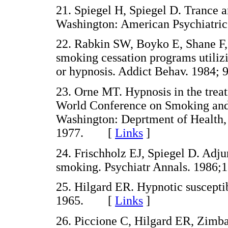
21. Spiegel H, Spiegel D. Trance a
Washington: American Psychiat
22. Rabkin SW, Boyko E, Shane F,
smoking cessation programs utiliz
or hypnosis. Addict Behav. 1984
23. Orne MT. Hypnosis in the trea
World Conference on Smoking and 
Washington: Deprtment of Health,
1977. [
Links
]
24. Frischholz EJ, Spiegel D. Adju
smoking. Psychiatr Annals. 198
25. Hilgard ER. Hypnotic suscepti
1965. [
Links
]
26. Piccione C, Hilgard ER, Zimbar