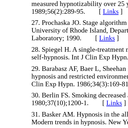
measured hypnotizability over 25 y
1989;56(2):289-95. [
Links
]
27. Prochaska JO. Stage algorithm
University of Rhode Island, Depar
Laboratory; 1990. [
Links
]
28. Spiegel H. A single-treatment 
self-hypnosis. Int J Clin Exp H
29. Barabasz AF, Baer L, Sheehan 
hypnosis and restricted environmen
Clin Exp Hypn. 1986;34(3):16
30. Berlin FS. Smoking decreased 
1980;37(10);1200-1. [
Links
]
31. Basker AM. Hypnosis in the al
Modern trends in hypnosis. New 