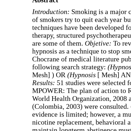
Abstract
Introduction:
Smoking is a major 
of smokers try to quit each year b
techniques have been developed fo
therapy, structured psychotherape
are some of them.
Objetive:
To rev
hypnosis as a technique to stop s
Chocrane of medical literature pu
following search strategy:
(Hypno
Mesh] ) OR
(Hypnosis
[ Mesh] A
Results:
51 studies were selected f
MPOWER: The plan of action to Ro
World Health Organization, 2008 
(Colombia, 2003) were consulted.
evidence is limited; however, a mu
nicotine replacement, behavioral a
maintain longterm abstinence must