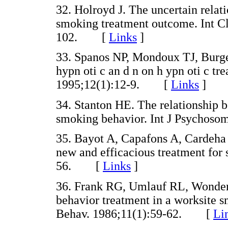
32. Holroyd J. The uncertain relat
smoking treatment outcome. Int C
102. [
Links
]
33. Spanos NP, Mondoux TJ, Burg
hypn oti c an d n on h ypn oti c 
1995;12(1):12-9. [
Links
]
34. Stanton HE. The relationship b
smoking behavior. Int J Psycho
35. Bayot A, Capafons A, Cardeha 
new and efficacious treatment for
56. [
Links
]
36. Frank RG, Umlauf RL, Wonder
behavior treatment in a worksite 
Behav. 1986;11(1):59-62. [
Li