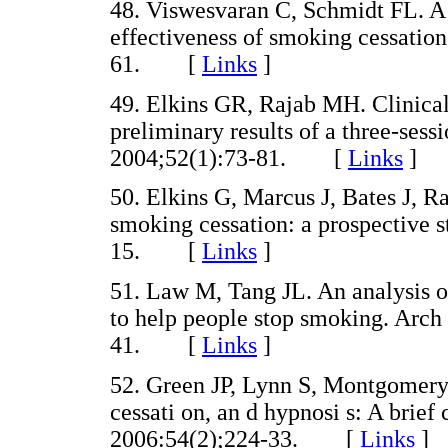
48. Viswesvaran C, Schmidt FL. A
effectiveness of smoking cessatio
61. [
Links
]
49. Elkins GR, Rajab MH. Clinical
preliminary results of a three-sess
2004;52(1):73-81. [
Links
]
50. Elkins G, Marcus J, Bates J, R
smoking cessation: a prospective 
15. [
Links
]
51. Law M, Tang JL. An analysis of
to help people stop smoking. Arch
41. [
Links
]
52. Green JP, Lynn S, Montgomery
cessati on, an d hypnosi s: A brie
2006:54(2);224-33. [
Links
]