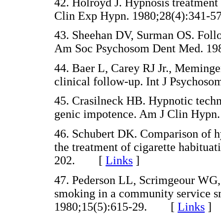
42. Holroyd J. Hypnosis treatment 
Clin Exp Hypn. 1980;28(4):34
43. Sheehan DV, Surman OS. Follo
Am Soc Psychosom Dent Med. 1
44. Baer L, Carey RJ Jr., Meminge
clinical follow-up. Int J Psych
45. Crasilneck HB. Hypnotic techn
genic impotence. Am J Clin Hyp
46. Schubert DK. Comparison of hy
the treatment of cigarette habituat
202. [
Links
]
47. Pederson LL, Scrimgeour WG, 
smoking in a community service s
1980;15(5):615-29. [
Links
]