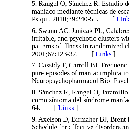
5. Rangel O, Sánchez R. Estudio de
maníaco mediante técnicas de esc
Psiqui. 2010;39:240-50. [
Link
6. Swann AC, Janicak PL, Calabrese
irritable, and psychotic clusters w
patterns of illness in randomized cl
2001;67:123-32. [
Links
]
7. Cassidy F, Carroll BJ. Frequen
pure episodes of mania: implicatio
Neuropsychopharmacol Biol Psyc
8. Sánchez R, Rangel O, Jaramillo 
como síntoma del síndrome maníac
64. [
Links
]
9. Axelson D, Birmaher BJ, Brent D
Schedule for affective disorders a