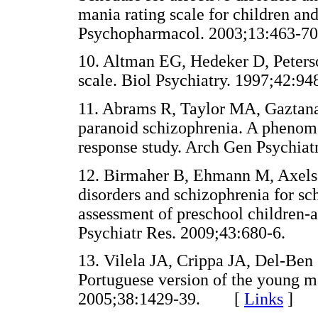
mania rating scale for children an
Psychopharmacol. 2003;13:463
10. Altman EG, Hedeker D, Peterso
scale. Biol Psychiatry. 1997;42
11. Abrams R, Taylor MA, Gaztanag
paranoid schizophrenia. A phenome
response study. Arch Gen Psychi
12. Birmaher B, Ehmann M, Axelson
disorders and schizophrenia for s
assessment of preschool children-a
Psychiatr Res. 2009;43:680-6.
13. Vilela JA, Crippa JA, Del-Ben C
Portuguese version of the young ma
2005;38:1429-39. [
Links
]