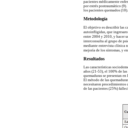
pacientes médicamente enferm
por estrés postraumático (9)
los pacientes quemados (10).
Metodología
El objetivo es describir las 
autoinfligidas, que ingresa
entre 2004 y 2010, y hacer un
interconsulta al grupo de psi
mediante entrevista clínica 
mejoría de los síntomas, y e
Resultados
Las características sociodem
años (21-53), el 100% de las p
quemaduras se presentan en 
El método de las quemaduras 
necesitaron procedimientos q
de las pacientes (25%) falle