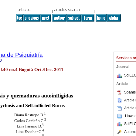
a de Psiquiatría
Services 
0
Journal
ol.40 no.4 Bogotá Oct./Dec. 2011
SciELO
Article
Spanis
sis y quemaduras autoinfligidas
Article
ychosis and Self-inflicted Burns
Article
1
Diana Restrepo B.
How to 
2
Carlos Cardeño C.
SciELO
3
Lina Páramo D.
4
Automat
Lina Escobar G.
5