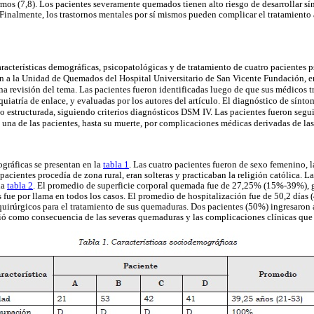
os (7,8). Los pacientes severamente quemados tienen alto riesgo de desarrollar sí
. Finalmente, los trastornos mentales por sí mismos pueden complicar el tratamiento 
características demográficas, psicopatológicas y de tratamiento de cuatro pacientes
ron a la Unidad de Quemados del Hospital Universitario de San Vicente Fundación, 
a revisión del tema. Las pacientes fueron identificadas luego de que sus médicos tr
quiatría de enlace, y evaluadas por los autores del artículo. El diagnóstico de sínto
no estructurada, siguiendo criterios diagnósticos DSM IV. Las pacientes fueron segui
n una de las pacientes, hasta su muerte, por complicaciones médicas derivadas de la
ográficas se presentan en la
tabla 1
. Las cuatro pacientes fueron de sexo femenino, 
acientes procedía de zona rural, eran solteras y practicaban la religión católica. Las
la
tabla 2
. El promedio de superficie corporal quemada fue de 27,25% (15%-39%), gr
fue por llama en todos los casos. El promedio de hospitalización fue de 50,2 días (
uirúrgicos para el tratamiento de sus quemaduras. Dos pacientes (50%) ingresaron 
ció como consecuencia de las severas quemaduras y las complicaciones clínicas que