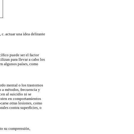
 c. actuar una idea delirante
fico puede ser el factor
ilizan para llevar a cabo los
e en algunos países, como
rdo mental o los trastornos
o a métodos, frecuencia y
en al suicidio ni se
sisten en comportamientos
ocarse otras lesiones, como
rales contra superficies, o
sto su comprensión,