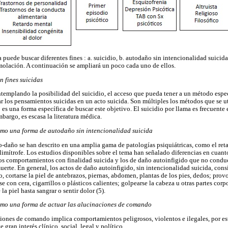
uede buscar diferentes fines : a. suicidio, b. autodaño sin intencionalidad suicida,
molación. A continuación se ampliará un poco cada uno de ellos.
 fines suicidas
emplando la posibilidad del suicidio, el acceso que pueda tener a un método especí
r los pensamientos suicidas en un acto suicida. Son múltiples los métodos que se ut
o es una forma específica de buscar este objetivo. El suicidio por llama es frecuent
mbargo, es escasa la literatura médica.
mo una forma de autodaño sin intencionalidad suicida
daño se han descrito en una amplia gama de patologías psiquiátricas, como el reta
 limítrofe. Los estudios disponibles sobre el tema han señalado diferencias en cuant
los comportamientos con finalidad suicida y los de daño autoinfigido que no conduc
rte. En general, los actos de daño autoinfigido, sin intencionalidad suicida, con
, cortarse la piel de antebrazos, piernas, abdomen, plantas de los pies, dedos; prov
 con cera, cigarrillos o plásticos calientes; golpearse la cabeza u otras partes corpo
a piel hasta sangrar o sentir dolor (5).
mo una forma de actuar las alucinaciones de comando
iones de comando implica comportamientos peligrosos, violentos e ilegales, por e
 gran interés clínico, social, legal y político.