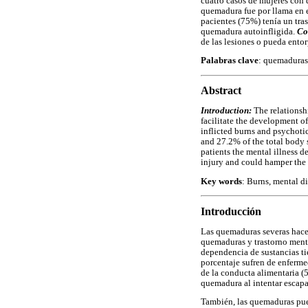
cuatro casos de mujeres con 
quemadura fue por llama en e
pacientes (75%) tenía un tra
quemadura autoinfligida.
Co
de las lesiones o pueda entor
Palabras clave
: quemaduras,
Abstract
Introduction:
The relationsh
facilitate the development o
inflicted burns and psychot
and 27.2% of the total body 
patients the mental illness d
injury and could hamper the 
Key words
: Burns, mental di
Introducción
Las quemaduras severas hacen
quemaduras y trastorno menta
dependencia de sustancias tie
porcentaje sufren de enferme
de la conducta alimentaria (
quemadura al intentar escapar
También, las quemaduras pued