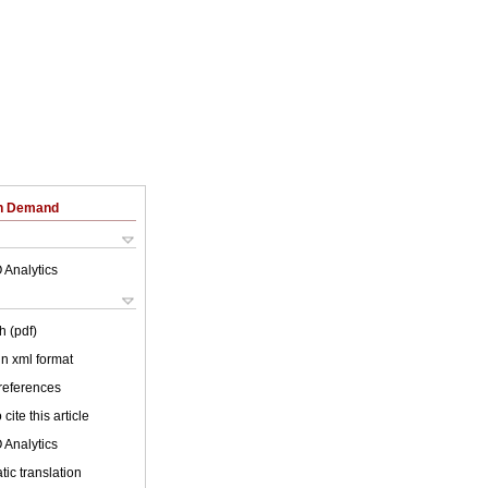
on Demand
 Analytics
h (pdf)
 in xml format
 references
cite this article
 Analytics
ic translation