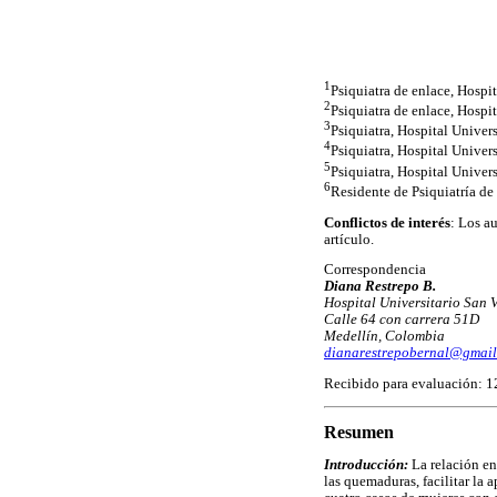
1
Psiquiatra de enlace, Hospi
2
Psiquiatra de enlace, Hospi
3
Psiquiatra, Hospital Univer
4
Psiquiatra, Hospital Univer
5
Psiquiatra, Hospital Univer
6
Residente de Psiquiatría de
Conflictos de interés
: Los a
artículo.
Correspondencia
Diana Restrepo B.
Hospital Universitario San 
Calle 64 con carrera 51D
Medellín, Colombia
dianarestrepobernal@gmai
Recibido para evaluación: 1
Resumen
Introducción:
La relación e
las quemaduras, facilitar la 