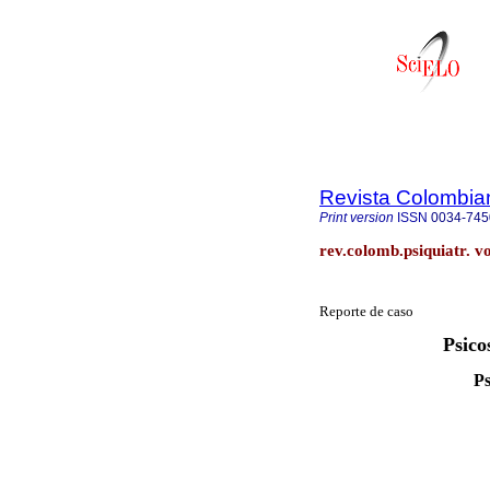
Revista Colombian
Print version
ISSN
0034-745
rev.colomb.psiquiatr. v
Reporte de caso
Psico
Ps