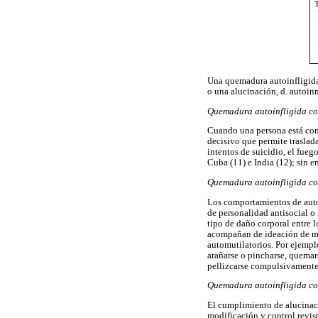
Una quemadura autoinfligida p
o una alucinación, d. autoin
Quemadura autoinfligida con
Cuando una persona está cont
decisivo que permite traslada
intentos de suicidio, el fueg
Cuba (11) e India (12); sin e
Quemadura autoinfligida co
Los comportamientos de auto-
de personalidad antisocial o
tipo de daño corporal entre 
acompañan de ideación de mue
automutilatorios. Por ejemplo
arañarse o pincharse, quemarse
pellizcarse compulsivamente l
Quemadura autoinfligida co
El cumplimiento de alucinac
modificación y control reviste