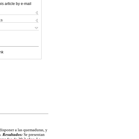
is article by e-mail
ks
nk
disponer a las quemaduras, y
a.
Resultados:
Se presentan