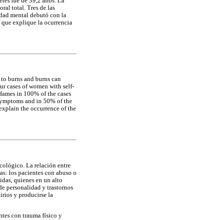
res fue de 39,2 años. La
al total. Tres de las
edad mental debutó con la
 que explique la ocurrencia
 to burns and burns can
ur cases of women with self-
fames in 100% of the cases
 symptoms and in 50% of the
xplain the occurrence of the
cológico. La relación entre
as: los pacientes con abuso o
idas, quienes en un alto
de personalidad y trastornos
irios y producirse la
ntes con trauma físico y