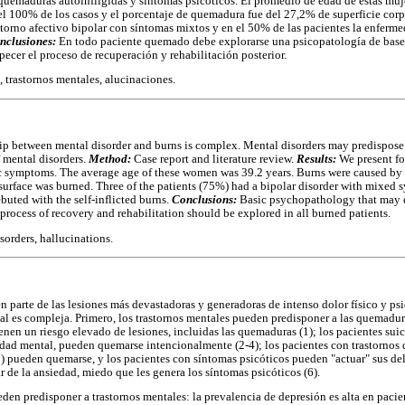
quemaduras autoinfligidas y síntomas psicóticos. El promedio de edad de estas muje
l 100% de los casos y el porcentaje de quemadura fue del 27,2% de superficie corpor
storno afectivo bipolar con síntomas mixtos y en el 50% de las pacientes la enferm
nclusiones:
En todo paciente quemado debe explorarse una psicopatología de base
pecer el proceso de recuperación y rehabilitación posterior.
 trastornos mentales, alucinaciones.
ip between mental disorder and burns is complex. Mental disorders may predispose
f mental disorders.
Method:
Case report and literature review.
Results:
We present fo
ic symptoms. The average age of these women was 39.2 years. Burns were caused by 
surface was burned. Three of the patients (75%) had a bipolar disorder with mixed
ebuted with the self-inflicted burns.
Conclusions:
Basic psychopathology that may e
process of recovery and rehabilitation should be explored in all burned patients.
sorders, hallucinations.
 parte de las lesiones más devastadoras y generadoras de intenso dolor físico y psi
l es compleja. Primero, los trastornos mentales pueden predisponer a las quemadur
nen un riesgo elevado de lesiones, incluidas las quemaduras (1); los pacientes suic
dad mental, pueden quemarse intencionalmente (2-4); los pacientes con trastornos 
5) pueden quemarse, y los pacientes con síntomas psicóticos pueden "actuar" sus del
 de la ansiedad, miedo que les genera los síntomas psicóticos (6).
en predisponer a trastornos mentales: la prevalencia de depresión es alta en pacie