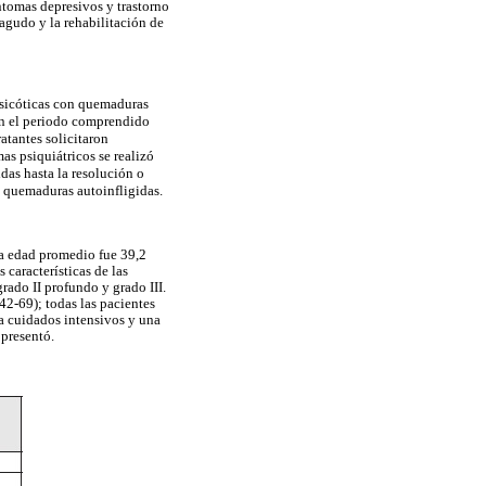
ntomas depresivos y trastorno
agudo y la rehabilitación de
 psicóticas con quemaduras
en el periodo comprendido
atantes solicitaron
mas psiquiátricos se realizó
das hasta la resolución o
s quemaduras autoinfligidas.
la edad promedio fue 39,2
 características de las
ado II profundo y grado III.
42-69); todas las pacientes
a cuidados intensivos y una
 presentó.