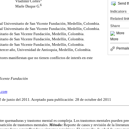
Vladimir Cortés
Send th
6
Marle Duque G.
Indicators
Related lin
tal Universitario de San Vicente Fundación, Medellín, Colombia.
Share
tal Universitario de San Vicente Fundación, Medellín, Colombia.
More
sitario de San Vicente Fundación, Medellín, Colombia.
More
sitario de San Vicente Fundación, Medellín, Colombia.
sitario de San Vicente Fundación, Medellín, Colombia.
Permali
 tercer año, Universidad de Antioquia, Medellín, Colombia.
utores manifiestan que no tienen conflictos de interés en este
Vicente Fundación
l.com
2 de junio del 2011. Aceptado para publicación: 28 de octubre del 2011
ntre quemaduras y trastorno mental es compleja. Los trastornos mentales pueden pre
aparición de trastornos mentales.
Método:
Reporte de casos y revisión de la literatur