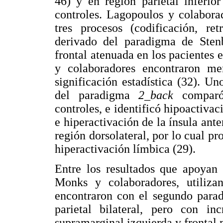
46) y en región parietal inferio
controles. Lagopoulos y colabora
tres procesos (codificación, re
derivado del paradigma de Sten
frontal atenuada en los pacientes
y colaboradores encontraron m
significación estadística (32). U
del paradigma
2_back
comparó 
controles, e identificó hipoactiva
e hiperactivación de la ínsula ant
región dorsolateral, por lo cual p
hiperactivación límbica (29).
Entre los resultados que apoyan 
Monks y colaboradores, utiliz
encontraron con el segundo parad
parietal bilateral, pero con in
supramarginal izquierda y frontal 