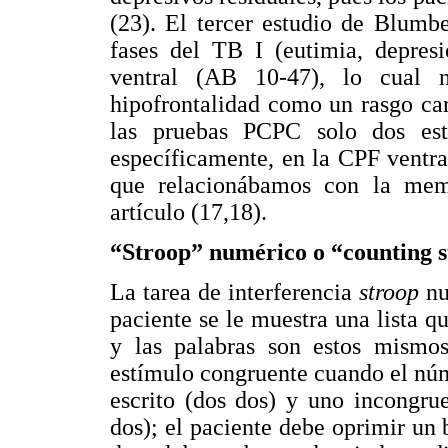
(23). El tercer estudio de Blumbe
fases del TB I (eutimia, depre
ventral (AB 10-47), lo cual n
hipofrontalidad como un rasgo car
las pruebas PCPC solo dos est
específicamente, en la CPF ventral
que relacionábamos con la memo
artículo (17,18).
“Stroop” numérico o “counting 
La tarea de interferencia
stroop
nu
paciente se le muestra una lista q
y las palabras son estos mismos
estímulo congruente cuando el nú
escrito (dos dos) y uno incongru
dos); el paciente debe oprimir u