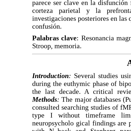
parece ser clave en la disfunción f
corteza parietal y la prefront
investigaciones posteriores en las 
confusión.
Palabras clave
: Resonancia magné
Stroop, memoria.
A
Introduction
:
Several studies us
during the euthymic phase of bipo
the last decade. A critical revi
Methods
:
The major databases (P
consulted searching studies of fM
type I without timeframe lim
neuropsycholo gical findings are
with N_back and Stenberg para