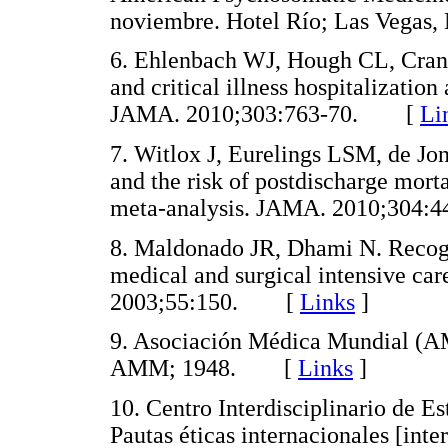
noviembre. Hotel Río; Las Vega
6. Ehlenbach WJ, Hough CL, Crane 
and critical illness hospitalization
JAMA. 2010;303:763-70. [
Li
7. Witlox J, Eurelings LSM, de Jon
and the risk of postdischarge morta
meta-analysis. JAMA. 2010;30
8. Maldonado JR, Dhami N. Recogn
medical and surgical intensive ca
2003;55:150. [
Links
]
9. Asociación Médica Mundial (A
AMM; 1948. [
Links
]
10. Centro Interdisciplinario de E
Pautas éticas internacionales [inter