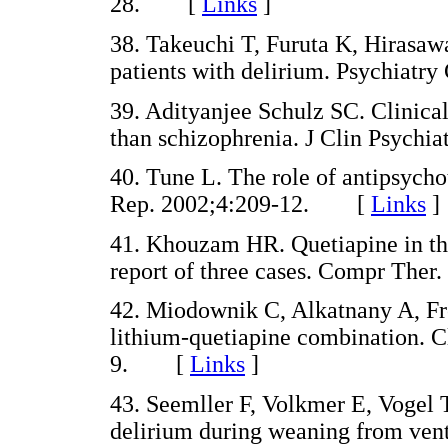
28. [
Links
]
38. Takeuchi T, Furuta K, Hirasawa 
patients with delirium. Psychiat
39. Adityanjee Schulz SC. Clinical 
than schizophrenia. J Clin Psych
40. Tune L. The role of antipsychot
Rep. 2002;4:209-12. [
Links
]
41. Khouzam HR. Quetiapine in the
report of three cases. Compr Th
42. Miodownik C, Alkatnany A, Fro
lithium-quetiapine combination. 
9. [
Links
]
43. Seemller F, Volkmer E, Vogel T,
delirium during weaning from venti