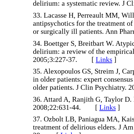
delirium: a systematic review. J
33. Lacasse H, Perreault MM, Wil
antipsychotics for the treatment of
or surgically ill patients. Ann 
34. Boettger S, Breitbart W. Atypi
delirium: a review of the empirical
2005;3:227-37. [
Links
]
35. Alexopoulos GS, Streim J, Carp
in older patients: expert consensus
older patients. J Clin Psychiatr
36. Attard A, Ranjith G, Taylor D.
2008;22:631-44. [
Links
]
37. Ozbolt LB, Paniagua MA, Kaise
treatment of delirious elders. J A