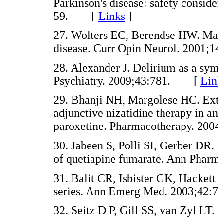
Parkinson's disease: safety consid
59. [
Links
]
27. Wolters EC, Berendse HW. Man
disease. Curr Opin Neurol. 200
28. Alexander J. Delirium as a sy
Psychiatry. 2009;43:781. [
Lin
29. Bhanji NH, Margolese HC. Ext
adjunctive nizatidine therapy in a
paroxetine. Pharmacotherapy. 2
30. Jabeen S, Polli SI, Gerber DR. 
of quetiapine fumarate. Ann Ph
31. Balit CR, Isbister GK, Hackett 
series. Ann Emerg Med. 2003;4
32. Seitz D P, Gill SS, van Zyl LT.