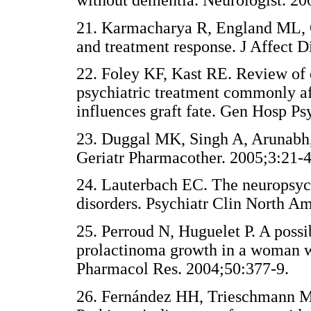
21. Karmacharya R, England ML, On
and treatment response. J Affec
22. Foley KF, Kast RE. Review of 
psychiatric treatment commonly aff
influences graft fate. Gen Hosp 
23. Duggal MK, Singh A, Arunabh, 
Geriatr Pharmacother. 2005;3:
24. Lauterbach EC. The neuropsych
disorders. Psychiatr Clin North
25. Perroud N, Huguelet P. A possib
prolactinoma growth in a woman wi
Pharmacol Res. 2004;50:377-9
26. Fernández HH, Trieschmann ME