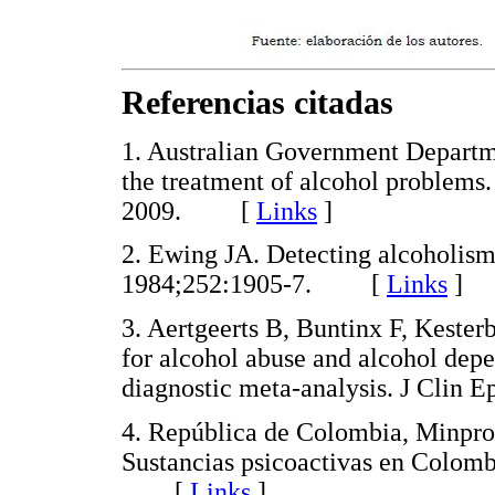
Referencias citadas
1. Australian Government Departme
the treatment of alcohol problem
2009. [
Links
]
2. Ewing JA. Detecting alcoholi
1984;252:1905-7. [
Links
]
3. Aertgeerts B, Buntinx F, Keste
for alcohol abuse and alcohol depe
diagnostic meta-analysis. J Cli
4. República de Colombia, Minpro
Sustancias psicoactivas en Colom
[
Links
]