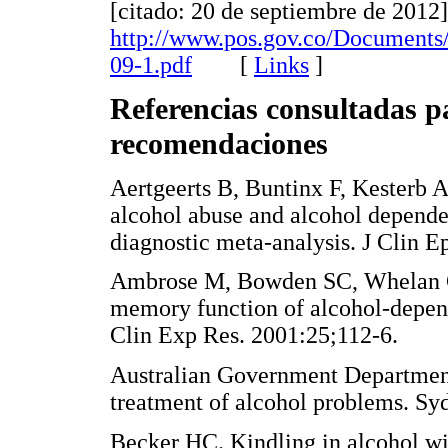
[citado: 20 de septiembre de 2012]
http://www.pos.gov.co/Docu
09-1.pdf
[
Links
]
Referencias consultadas pa
recomendaciones
Aertgeerts B, Buntinx F, Kesterb 
alcohol abuse and alcohol dependen
diagnostic meta-analysis. J Clin E
Ambrose M, Bowden SC, Whelan G
memory function of alcohol-depend
Clin Exp Res. 2001:25;112-6.
Australian Government Department
treatment of alcohol problems. S
Becker HC. Kindling in alcohol w