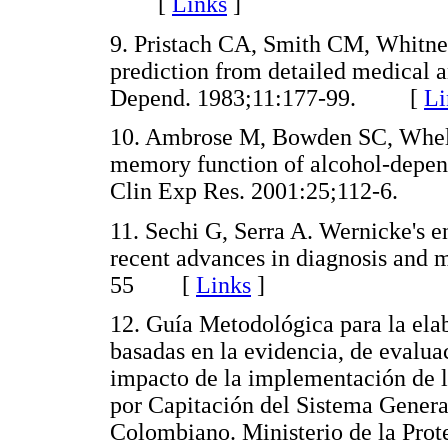
[
Links
]
9. Pristach CA, Smith CM, Whitn
prediction from detailed medical a
Depend. 1983;11:177-99. [
Li
10. Ambrose M, Bowden SC, Whel
memory function of alcohol-depend
Clin Exp Res. 2001:25;112-6.
11. Sechi G, Serra A. Wernicke's e
recent advances in diagnosis and
55 [
Links
]
12. Guía Metodológica para la ela
basadas en la evidencia, de evalu
impacto de la implementación de l
por Capitación del Sistema Genera
Colombiano. Ministerio de la Prot