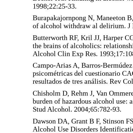
1998;22:25-33.
Burapakajornpong N, Maneeton B, S
of alcohol withdraw al delirium. 
Butterworth RF, Kril JJ, Harper 
the brains of alcoholics: relation
Alcohol Clin Exp Res. 1993;17:10
Campo-Arias A, Barros-Bermúdez 
psicométricas del cuestionario C
resultados de tres análisis. Rev C
Chisholm D, Rehm J, Van Ommeren
burden of hazardous alcohol use: a
Stud Alcohol. 2004;65:782-93.
Dawson DA, Grant B F, Stinson FS, 
Alcohol Use Disorders Identificat