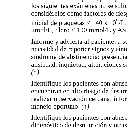
los siguientes exámenes no se solic
considérelos como factores de ries
9
inicial de plaquetas < 140 x 10
/L,
μmol/L, cloro < 100 mmol/L y AS
Informe y advierta al paciente, a s
necesidad de reportar signos y sín
síndrome de abstinencia: presencia
ansiedad, inquietud, alteraciones s
(
↑
)
Identifique los pacientes con abus
encuentran en alto riesgo de desar
realizar observación cercana, info
manejo oportuno.
(
↑
)
Identifique los pacientes con abus
diagnóstico de desnutrición y otra