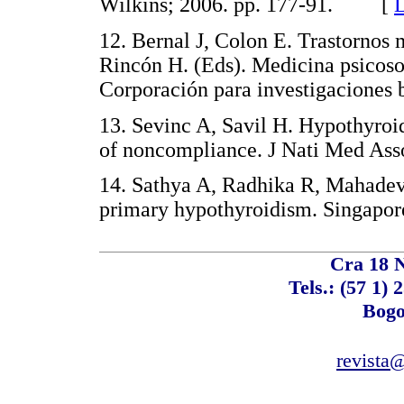
Wilkins; 2006. pp. 177-91. [
L
12. Bernal J, Colon E. Trastornos 
Rincón H. (Eds). Medicina psicoso
Corporación para investigacione
13. Sevinc A, Savil H. Hypothyroi
of noncompliance. J Nati Med A
14. Sathya A, Radhika R, Mahadevan
primary hypothyroidism. Singap
Cra 18 N
Tels.: (57 1)
Bogo
revista@