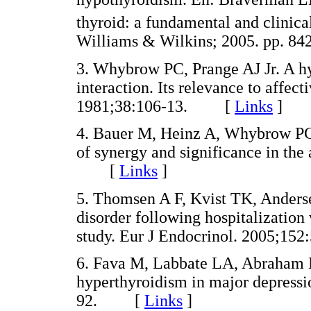
thyroid: a fundamental and clinical
Williams & Wilkins; 2005. pp.
3. Whybrow PC, Prange AJ Jr. A hy
interaction. Its relevance to affect
1981;38:106-13. [
Links
]
4. Bauer M, Heinz A, Whybrow PC
of synergy and significance in the
[
Links
]
5. Thomsen A F, Kvist TK, Andersen
disorder following hospitalization
study. Eur J Endocrinol. 2005;
6. Fava M, Labbate LA, Abraham 
hyperthyroidism in major depressio
92. [
Links
]