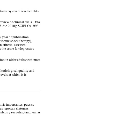
ntroversy over these benefits
eview of clinical trials. Data
6-dic 2010); SCIELO (1998-
y year of publication,
electric shock therapy),
 criteria, assessed
the score for depressive
sion in older adults with more
ethodological quality and
evels at which it is
 más importantes, pues se
nas reportan síntomas
icos y secuelas, tanto en las