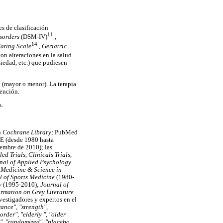
s de clasificación
11
isorders
(DSM-IV)
,
14
Rating Scale
,
Geriatric
on alteraciones en la salud
iedad, etc.) que pudiesen
n (mayor o menor). La terapia
vención.
s.
n
Cochrane Library;
PubMed
E (desde 1980 hasta
embre de 2010); las
ed Trials, Clinicals Trials,
nal of Applied Psychology
,
Medicine & Science in
l of Sports Medicine
(1980-
gy
(1995-2010);
Journal of
ormation on Grey Literature
vestigadores y expertos en el
ance", "strength",
sorder", "elderly ", "older
y ", "randomized", "placebo