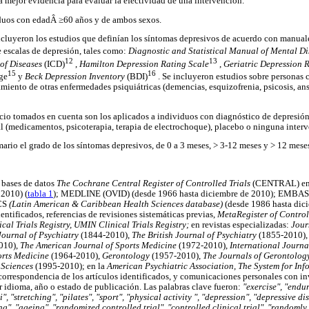
la mejor evidencia para evaluar la efectividad de una intervención.
iduos con edadÂ ≥60 años y de ambos sexos.
incluyeron los estudios que definían los síntomas depresivos de acuerdo con manuale
e escalas de depresión, tales como:
Diagnostic and Statistical Manual of Mental D
12
13
 of Diseases
(ICD)
,
Hamilton Depression Rating Scale
,
Geriatric Depression 
15
16
ge
y
Beck Depression Inventory
(BDI)
. Se incluyeron estudios sobre personas c
miento de otras enfermedades psiquiátricas (demencias, esquizofrenia, psicosis, ans
cicio tomados en cuenta son los aplicados a individuos con diagnóstico de depresió
al (medicamentos, psicoterapia, terapia de electrochoque), placebo o ninguna inter
rio el grado de los síntomas depresivos, de 0 a 3 meses, > 3-12 meses y > 12 mese
s bases de datos
The Cochrane Central Register of Controlled Trials
(CENTRAL) e
 2010) (
tabla 1
); MEDLINE (OVID) (desde 1966 hasta diciembre de 2010); EMBAS
ACS
(Latin American & Caribbean Health Sciences database)
(desde 1986 hasta dici
dentificados, referencias de revisiones sistemáticas previas,
MetaRegister of Controll
al Trials Registry, UMIN Clinical Trials Registry;
en revistas especializadas:
Jour
ournal of Psychiatry
(1844-2010),
The British Journal of Psychiatry
(1855-2010)
010),
The American Journal of Sports Medicine
(1972-2010),
International Journa
orts Medicine
(1964-2010),
Gerontology
(1957-2010),
The Journals of Gerontolo
 Sciences
(1995-2010); en la
American Psychiatric Association, The System for Inf
 correspondencia de los artículos identificados, y comunicaciones personales con in
 idioma, año o estado de publicación. Las palabras clave fueron:
"exercise", "endur
i", "stretching", "pilates", "sport", "physical activity ", "depression", "depressive di
ng", "ageing", "randomized controlled trial", "controlled clinical trial", "randoml