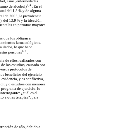
idad, asma, enfermedades
2,3
nsumo de alcohol)
. En el
ual del 1,8 % y de alguna
tal de 2003, la prevalencia
), del 13,9 % y la ideación
 mentales en personas mayores
s que los obligan a
tamientos farmacológicos.
mulados, lo que hace
6,7
estas personas
.
ría de ellos realizados con
 de los estudios, causada por
iversos protocolos de
los beneficios del ejercicio
evidencia, y es conflictiva,
incluy ó estudios con menores
 programa de ejercicio, lo
interrogante: ¿cuál es el
to a otras terapias?, para
stricción de año, debido a