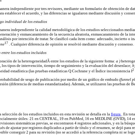
s
anera independiente por tres revisores, mediante un formulario de obtención de dat
ara establecer el acuerdo, y las diferencias se igualaron mediante discusión y conse
go individual de los estudios
manera independiente la calidad metodológica de los estudios seleccionados median
neración y enmascaramiento de la secuencia aleatoria, enmascaramiento de la inte
nálisis por intención de tratar. Se clasificó cada ítem como: adecuado, incierto o 
17
ane
. Cualquier diferencia de opinión se resolvió mediante discusión y consenso.
 entre los estudios incluidos
loración de la heterogeneidadÂ entre los estudios de la siguiente forma:
a )
heteroge
 los tipos de intervención, tiempo de seguimiento y la evaluación del desenlace;
b
2
idad estadística (las pruebas estadísticas Q Cochrane y el Índice inconsistencia I
 probabilidad de sesgo de publicación por medio de un gráfico de embudo
(funnel p
resión (diferencia de medias estandarizadas). Además, se utilizaron las pruebas de 
 selección de los estudios incluidos en esta revisión se detalla en la
figura
. En tot
otencialmente útiles: 21 en CENTRAL, 19 en PubMed, 16 en MEDLINE (OVID), 14
 revisiones sistemáticas previas, se encontraron 4 registros adicionales, y en la búsq
ués de ajustar por registros duplicados a partir de título y el resumen, se dejó para 
osible conseguir 2 para su revisión (no se accedió a la referencia completa ni se logr