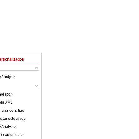
ersonalizados
 Analytics
ol (pdf)
 em XML
cias do artigo
itar este artigo
 Analytics
ão automática