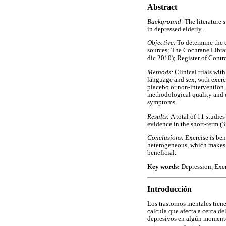
Abstract
Background:
The literature 
in depressed elderly.
Objective:
To determine the e
sources: The Cochrane Lib
dic 2010); Register of Contro
Methods:
Clinical trials wit
language and sex, with exerci
placebo or non-intervention.
methodological quality and e
symptoms.
Results:
A total of 11 studie
evidence in the short-term (3
Conclusions:
Exercise is ben
heterogeneous, which makes it
beneficial.
Key words:
Depression, Exerc
Introducción
Los trastornos mentales tien
calcula que afecta a cerca d
depresivos en algún momento 