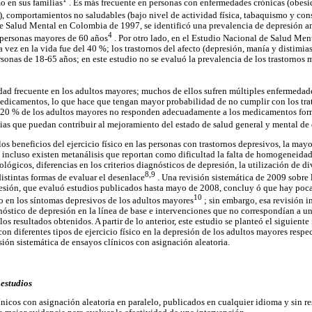
o en sus familias
. Es más frecuente en personas con enfermedades crónicas (obes
c.), comportamientos no saludables (bajo nivel de actividad física, tabaquismo y co
 Salud Mental en Colombia de 1997, se identificó una prevalencia de depresión an
4
 personas mayores de 60 años
. Por otro lado, en el Estudio Nacional de Salud Men
 vez en la vida fue del 40 %; los trastornos del afecto (depresión, manía y distimias
ersonas de 18-65 años; en este estudio no se evaluó la prevalencia de los trastornos
ad frecuente en los adultos mayores; muchos de ellos sufren múltiples enfermedade
edicamentos, lo que hace que tengan mayor probabilidad de no cumplir con los tra
l 20 % de los adultos mayores no responden adecuadamente a los medicamentos for
pias que puedan contribuir al mejoramiento del estado de salud general y mental de 
os beneficios del ejercicio físico en las personas con trastornos depresivos, la mayo
, incluso existen metanálisis que reportan como dificultad la falta de homogeneidad
lógicos, diferencias en los criterios diagnósticos de depresión, la utilización de d
8,9
distintas formas de evaluar el desenlace
. Una revisión sistemática de 2009 sobre 
sión, que evaluó estudios publicados hasta mayo de 2008, concluy ó que hay poca 
10
io en los síntomas depresivos de los adultos mayores
; sin embargo, esa revisión 
nóstico de depresión en la línea de base e intervenciones que no correspondían a un
os resultados obtenidos. A partir de lo anterior, este estudio se planteó el siguiente 
con diferentes tipos de ejercicio físico en la depresión de los adultos mayores respec
sión sistemática de ensayos clínicos con asignación aleatoria.
 estudios
nicos con asignación aleatoria en paralelo, publicados en cualquier idioma y sin re