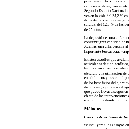
personas que la padecen com
cardiovasculares, cáncer, et
Segundo Estudio Nacional de
vez en la vida del 25,2 % en
de trastornos mentales alguna
suicida, del 12,3 % de las p
5
de 65 años
.
La depresión es una enfermed
consumir gran cantidad de m
Además, una cifra cercana a
importante buscar otras tera
Existen estudios que avalan l
actividades de tipo aeróbico
los diversos diseños epidemio
ejercicio y la utilización de 
en adultos mayores con depre
de los beneficios del ejercic
de 60 años, algunos sin diag
que puede llevar a sesgos en l
efecto de las intervenciones 
resolverlo mediante una revi
Métodos
Criterios de inclusión de los
Se incluyeron los ensayos clí