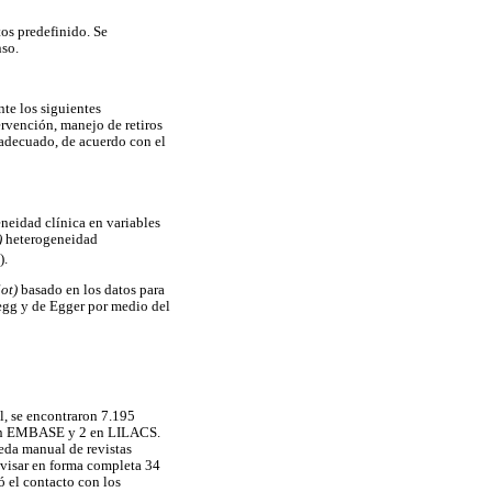
os predefinido. Se
nso.
te los siguientes
rvención, manejo de retiros
inadecuado, de acuerdo con el
neidad clínica en variables
)
heterogeneidad
).
lot)
basado en los datos para
Begg y de Egger por medio del
al, se encontraron 7.195
 en EMBASE y 2 en LILACS.
ueda manual de revistas
revisar en forma completa 34
ó el contacto con los