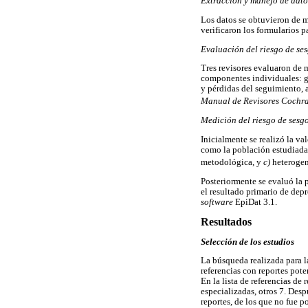
Extracción y manejo de dato
Los datos se obtuvieron de m
verificaron los formularios p
Evaluación del riesgo de ses
Tres revisores evaluaron de 
componentes individuales: ge
y pérdidas del seguimiento, a
Manual de Revisores Cochr
Medición del riesgo de sesgo
Inicialmente se realizó la va
como la población estudiada,
metodológica, y
c)
heterogene
Posteriormente se evaluó la
el resultado primario de dep
software
EpiDat 3.1.
Resultados
Selección de los estudios
La búsqueda realizada para la
referencias con reportes p
En la lista de referencias de
especializadas, otros 7. Desp
reportes, de los que no fue p