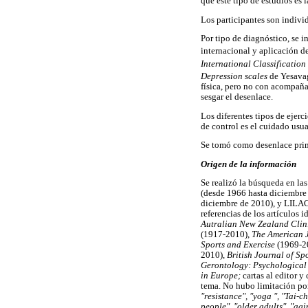
que este tipo de estudios es 
Los participantes son indiv
Por tipo de diagnóstico, se 
internacional y aplicación d
International Classification
Depression scales
de Yesava
física, pero no con acompaña
sesgar el desenlace.
Los diferentes tipos de ejer
de control es el cuidado usu
Se tomó como desenlace prima
Origen de la información
Se realizó la búsqueda en la
(desde 1966 hasta diciembre
diciembre de 2010), y LIL
referencias de los artículos i
Autralian New Zealand Clinic
(1917-2010),
The American J
Sports and Exercise
(1969-2
2010),
British Journal of Sp
Gerontology: Psychological
in Europe;
cartas al editor y
tema. No hubo limitación por
"resistance", "yoga ", "Tai-ch
people", "older adults", "agi