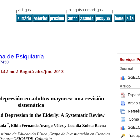
a de Psiquiatría
Serviços P
-7450
Journal
ol.42 no.2 Bogotá abr./jun. 2013
SciELO
Artigo
Espanh
y depresión en adultos mayores: una revisión
Artigo
sistemática
Referên
nd Depression in the Elderly: A Systematic Review
Como c
*
lada
, Elkin Fernando Arango Vélez y Lucidia Zuleta Baena
SciELO
nstituto de Educación Física, Grupo de Investigación en Ciencias
Traduç
el Deporte GRICAFDE, Colombia