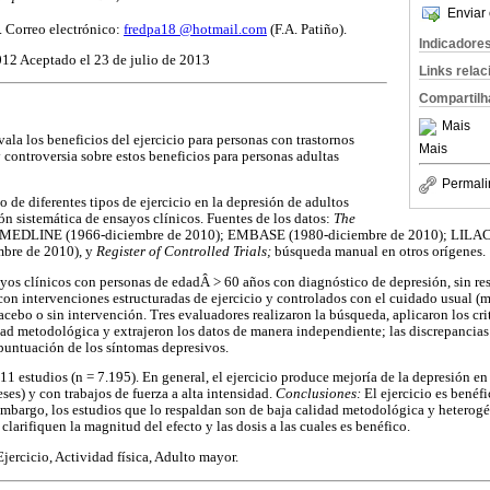
Enviar 
. Correo electrónico:
fredpa18 @hotmail.com
(F.A. Patiño).
Indicadore
012 Aceptado el 23 de julio de 2013
Links rela
Compartilh
Mais
vala los beneficios del ejercicio para personas con trastornos
Mais
 controversia sobre estos beneficios para personas adultas
Permali
o de diferentes tipos de ejercicio en la depresión de adultos
n sistemática de ensayos clínicos. Fuentes de los datos:
The
EDLINE (1966-diciembre de 2010); EMBASE (1980-diciembre de 2010); LILACS
bre de 2010), y
Register of Controlled Trials;
búsqueda manual en otros orígenes.
os clínicos con personas de edadÂ > 60 años con diagnóstico de depresión, sin res
con intervenciones estructuradas de ejercicio y controlados con el cuidado usual (
acebo o sin intervención. Tres evaluadores realizaron la búsqueda, aplicaron los cri
dad metodológica y extrajeron los datos de manera independiente; las discrepancias
 puntuación de los síntomas depresivos.
11 estudios (n = 7.195). En general, el ejercicio produce mejoría de la depresión 
ses) y con trabajos de fuerza a alta intensidad.
Conclusiones:
El ejercicio es benéfi
mbargo, los estudios que lo respaldan son de baja calidad metodológica y heterogé
 clarifiquen la magnitud del efecto y las dosis a las cuales es benéfico.
jercicio, Actividad física, Adulto mayor.