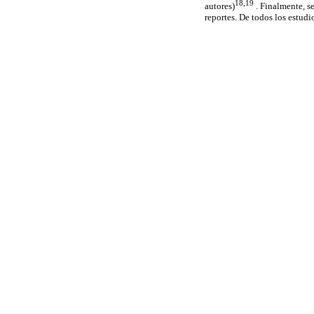
18,19
autores)
. Finalmente, s
reportes. De todos los estudi