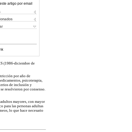
este artigo por email
s
cionados
ar
nk
 (1986-diciembre de
tricción por año de
medicamentos, psicoterapia,
terios de inclusión y
 se resolvieron por consenso.
en adultos mayores, con mayor
co para las personas adultas
neos, lo que hace necesario