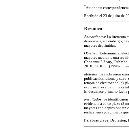
*
Autor para correspondencia
Recibido el 23 de julio de 2
Resumen
Antecedentes:
La literatura a
depresivos; sin embargo, hay
mayores deprimidas.
Objetivo:
Determinar el efect
mayores mediante una revisió
Cochrane Library;
PubMed-M
2010); SCIELO (1998-diciem
Métodos:
Se incluyeron ensay
publicación, idioma y sexo, 
terapia de electrochoque), pl
exclusión, evaluaron la cali
El desenlace primario fue la
Resultados:
Se identificaron 
evidencia a corto plazo (3 me
mayores con depresión; sin e
realizar ensayos clínicos que
Palabras clave:
Depresión, E