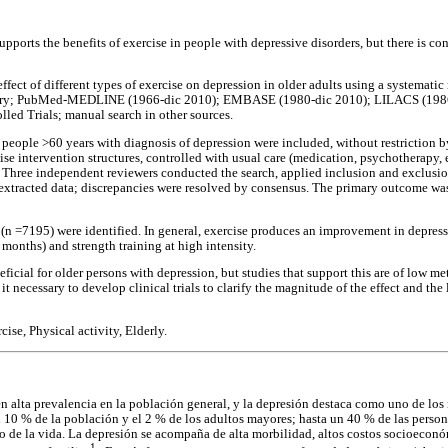
supports the benefits of exercise in people with depressive disorders, but there is co
ffect of different types of exercise on depression in older adults using a systematic r
rary; PubMed-MEDLINE (1966-dic 2010); EMBASE (1980-dic 2010); LILACS (198
lled Trials; manual search in other sources.
h people >60 years with diagnosis of depression were included, without restriction b
se intervention structures, controlled with usual care (medication, psychotherapy, 
 Three independent reviewers conducted the search, applied inclusion and exclusion
xtracted data; discrepancies were resolved by consensus. The primary outcome was 
s (n =7195) were identified. In general, exercise produces an improvement in depres
 months) and strength training at high intensity.
eficial for older persons with depression, but studies that support this are of low m
 necessary to develop clinical trials to clarify the magnitude of the effect and the l
ise, Physical activity, Elderly.
en alta prevalencia en la población general, y la depresión destaca como uno de los
el 10 % de la población y el 2 % de los adultos mayores; hasta un 40 % de las perso
de la vida. La depresión se acompaña de alta morbilidad, altos costos socioeconóm
1