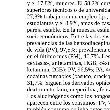
y el 17,8%, mujeres. El 58,2% curs
superiores técnicos o de universida
27,8% trabaja con un empleo fijo,
estudiantes y el 8,9%, amas de cas
pareja estable. En la muestra están
socioeconómicos. Entre las drogas 
prevalencias de las benzodiacepin
de vida (PV), 97,5%; prevalencia e
en el último mes (PM), 46,7%. Les 
«éxtasis», anfetaminas, HGB, «éxta
ketamina, 2CB): PV, 96,5%; PA, 4
cocaínas fumables (basuco, crack 
31,7%. Siguen los derivados opiáce
dextrometorfano, meperidina, fent
Los alucinógenos como los hongos,
aparecen entre los consumos: PV,
también consumo de inhalantes co