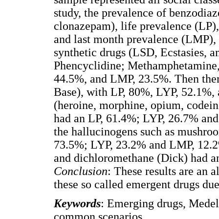
study, the prevalence of benzodiaz
clonazepam), life prevalence (LP)
and last month prevalence (LMP),
synthetic drugs (LSD, Ecstasies, 
Phencyclidine; Methamphetamine,
44.5%, and LMP, 23.5%. Then ther
Base), with LP, 80%, LYP, 52.1%,
(heroine, morphine, opium, codein
had an LP, 61.4%; LYP, 26.7% and
the hallucinogens such as mushro
73.5%; LYP, 23.2% and LMP, 12.2%.
and dichloromethane (Dick) had a
Conclusion
: These results are an a
these so called emergent drugs due 
Keywords
: Emerging drugs, Medel
common scenarios.