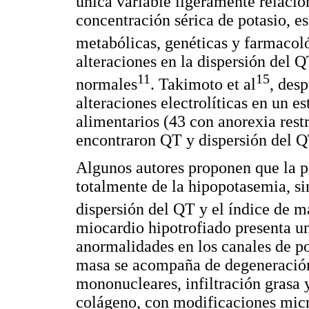
única variable ligeramente relacio
concentración sérica de potasio, e
metabólicas, genéticas y farmacol
alteraciones en la dispersión del QT
11
15
normales
. Takimoto et al
, desp
alteraciones electrolíticas en un e
alimentarios (43 con anorexia restr
encontraron QT y dispersión del Q
Algunos autores proponen que la 
totalmente de la hipopotasemia, sin
dispersión del QT y el índice de m
miocardio hipotrofiado presenta u
anormalidades en los canales de po
masa se acompaña de degeneración 
mononucleares, infiltración grasa y
colágeno, con modificaciones micro