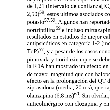
de 1,21 (intervalo de confianza[IC],
59
2,50)
, estos últimos asociados c
57,59
potasio
. Algunos han reportad
59
nortriptilina
e incluso mirtazapi
resultados en estudios de mejor ca
antipsicóticos en categoría 1-2 (
57
TdP)
, y a pesar de los casos con
pimoxida y tioridazina que se debe
la FDA han mostrado un efecto en 
de mayor magnitud que con halope
efecto en la prolongación del QT 
ziprasidona (media, 20 ms), quetia
60
olanzapina (6,8 ms)
. Sin olvidar
anticolinérgico con clozapina y e