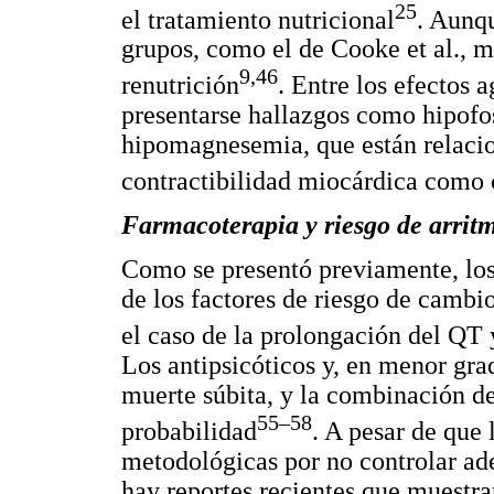
25
el tratamiento nutricional
. Aunqu
grupos, como el de Cooke et al., 
9,46
renutrición
. Entre los efectos 
presentarse hallazgos como hipofo
hipomagnesemia, que están relacio
contractibilidad miocárdica como c
Farmacoterapia y riesgo de arri
Como se presentó previamente, lo
de los factores de riesgo de cambi
el caso de la prolongación del QT 
Los antipsicóticos y, en menor gra
muerte súbita, y la combinación d
55–58
probabilidad
. A pesar de que 
metodológicas por no controlar ad
hay reportes recientes que muestra