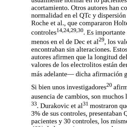
usualmente normal en lo pacientes
acortamiento. Otros autores han c
normalidad en el QTc y dispersión 
Roche et al., que compararon Holt
14,24,29,30
controles
. Es importante
29
menos en el de Dec et al
, los va
encontraban sin alteraciones. Esto
autores afirmen que la longitud de
valores de los electrolitos están 
más adelante— dicha afirmación ge
20
Si bien unos investigadores
afir
ausencia de cambios, son muchos l
33
31
. Durakovic et al
mostraron que
3% de sus controles, presentaban 
pacientes y 30 controles, los mismo