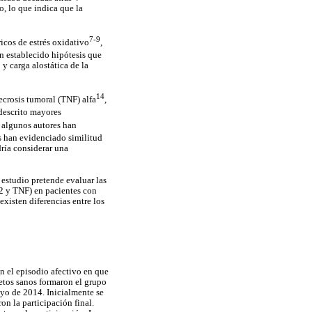
, lo que indica que la
7-9
icos de estrés oxidativo
,
han establecido hipótesis que
y carga alostática de la
14
necrosis tumoral (TNF) alfa
,
 descrito mayores
, algunos autores han
es han evidenciado similitud
dría considerar una
 estudio pretende evaluar las
-12 y TNF) en pacientes con
existen diferencias entre los
n el episodio afectivo en que
jetos sanos formaron el grupo
ayo de 2014. Inicialmente se
on la participación final.