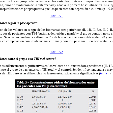
vas entre los subgrupos de pacientes en las variables clínicas correspondientes a nú
dad, años de evolución de la enfermedad y edad a la primera hospitalización. El su
ospitalizaciones por psiquiatría que los pacientes con depresión o eutimia (p = 0,0
TABLA 1
ores según la fase afectiva
 de los valores en sangre de los biomarcadores periféricos (IL-1B, IL-RA, IL-2, IL-4
grupos de pacientes con TBI (eutimia, depresión y manía) y el grupo control, no se 
vas. Se observó tendencia a disminución de las concentraciones séricas de IL-2 y au
a en comparación con los de manía, eutimia y control, pero sin diferencias estadísti
TABLA 2
ores entre el grupo con TBI y el control
 estadísticamente significativas en los valores de biomarcadores periféricos (IL-1B, 
entre el grupo de pacientes con TBI total y el control. Se identificó tendencia a may
s de TBI, pero estas diferencias no fueron estadísticamente significativas (
tabla 3
).