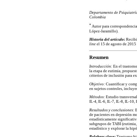
Departamento de Psiquiatría
Colombia
*
Autor para correspondencia
López-Jaramillo).
Historia del artículo
:
Recibi
line
el 15 de agosto de 2015
Resumen
Introducción:
En el trastorn
la etapa de eutimia, propues
criterios de inclusión para ex
Objetivo:
Cuantificar y comp
en sujetos controles, incluy
Métodos:
Estudio transversa
IL-4, IL-6, IL-7, IL-8, IL-10
Resultados y conclusiones:
E
de pacientes en depresión mo
estadísticamente significativ
subgrupos de TABI (eutimia, 
estadístico y explorar la hipó
Palabras clave
:
Trastorno bi