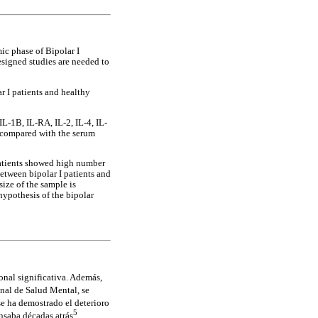
ic phase of Bipolar I
esigned studies are needed to
r I patients and healthy
IL-1B, IL-RA, IL-2, IL-4, IL-
e compared with the serum
patients showed high number
between bipolar I patients and
size of the sample is
 hypothesis of the bipolar
onal significativa. Además,
nal de Salud Mental, se
se ha demostrado el deterioro
5
nsaba décadas atrás
.