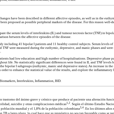
hanges have been described in different affective episodes, as well as in the euthym
been proposed as possible peripheral markers of the disease. For this reason well-d
re the serum levels of interleukins (IL) and tumour necrosis factor (TNF) in bipola
arison between the affective episodes of the disease.
dy including 41 bipolar I patients and 11 healthy control subjects. Serum levels of 
 and TNF were measured during the euthymic, depressive, and manic phases and wer
.
tients had low education and high number of hospitalisations. Depressive phase 
hout life. No statistically significant differences were found in IL and TNF levels 
the bipolar I subgroups (euthymic, manic and depressive states). An increase in the 
in order to enhance the statistical value of the results, and explore the inflammatory
 Biomarkers, Interleukins, Inflammation, BID.
 un trastorno del ánimo grave y crónico que produce al paciente una alteración funci
1,2
rbilidad, suicidio y otras complicaciones médicas
. Según el último Estudio Nacio
3,4
la población mundial y el 1,8% de la población colombiana
. En los últimos años 
on TB a largo plazo, lo cual hace que su pronóstico no sea tan favorable como se pe