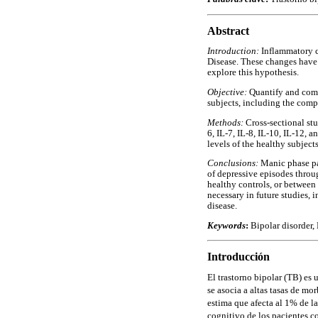
Abstract
Introduction:
Inflammatory c
Disease. These changes have 
explore this hypothesis.
Objective:
Quantify and compa
subjects, including the comp
Methods:
Cross-sectional stu
6, IL-7, IL-8, IL-10, IL-12,
levels of the healthy subjects
Conclusions:
Manic phase pa
of depressive episodes throug
healthy controls, or between 
necessary in future studies, 
disease.
Keywords
:
Bipolar disorder,
Introducción
El trastorno bipolar (TB) es
se asocia a altas tasas de mo
estima que afecta al 1% de 
cognitivo de los pacientes c