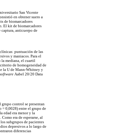
niversitario San Vicente
onsistió en obtener suero a
kits de biomarcadores
n. El kit de biomarcadores
 captura, anticuerpo de
 clínicas: puntuación de las
esivos y maniacos. Para el
 la mediana, el cuartil
el criterio de homogeneidad de
s de la U de Mann-Whitney y
software
Aabel 20/20 Data
l grupo control se presentan
(p = 0,0028) entre el grupo de
la edad era menor y la
. Como era de esperarse, al
 los subgrupos de pacientes
dios depresivos a lo largo de
ontraron diferencias