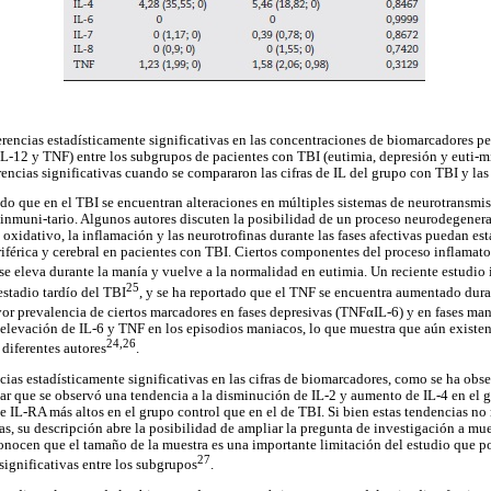
erencias estadísticamente significativas en las concentraciones de biomarcadores per
, IL-12 y TNF) entre los subgrupos de pacientes con TBI (eutimia, depresión y euti-m
ncias significativas cuando se compararon las cifras de IL del grupo con TBI y las 
cido que en el TBI se encuentran alteraciones en múltiples sistemas de neurotransmi
 inmuni-tario. Algunos autores discuten la posibilidad de un proceso neurodegenera
s oxidativo, la inflamación y las neurotrofinas durante las fases afectivas puedan es
iférica y cerebral en pacientes con TBI. Ciertos componentes del proceso inflamat
-6 se eleva durante la manía y vuelve a la normalidad en eutimia. Un reciente estudi
25
 estadio tardío del TBI
, y se ha reportado que el TNF se encuentra aumentado dura
r prevalencia de ciertos marcadores en fases depresivas (TNFαIL-6) y en fases man
elevación de IL-6 y TNF en los episodios maniacos, lo que muestra que aún existe
24,26
 diferentes autores
.
ncias estadísticamente significativas en las cifras de biomarcadores, como se ha obs
ltar que se observó una tendencia a la disminución de IL-2 y aumento de IL-4 en el 
e IL-RA más altos en el grupo control que en el de TBI. Si bien estas tendencias no
vas, su descripción abre la posibilidad de ampliar la pregunta de investigación a m
conocen que el tamaño de la muestra es una importante limitación del estudio que po
27
significativas entre los subgrupos
.