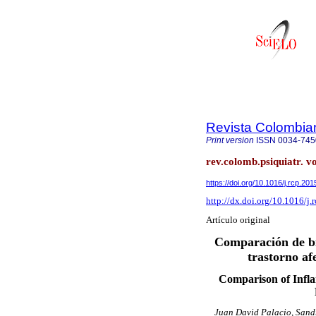
Revista Colombian
Print version
ISSN
0034-745
rev.colomb.psiquiatr. v
https://doi.org/10.1016/j.rcp.20
http://dx.doi.org/10.1016/j.
Artículo original
Comparación de bi
trastorno afe
Comparison of Infl
Juan David Palacio, Sand