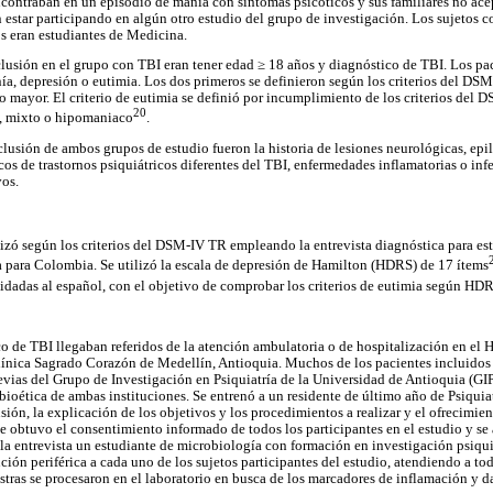
ncontraban en un episodio de manía con síntomas psicóticos y sus familiares no ace
estar participando en algún otro estudio del grupo de investigación. Los sujetos co
s eran estudiantes de Medicina.
nclusión en el grupo con TBI eran tener edad ≥ 18 años y diagnóstico de TBI. Los pac
a, depresión o eutimia. Los dos primeros se definieron según los criterios del DS
 mayor. El criterio de eutimia se definió por incumplimiento de los criterios del
20
, mixto o hipomaniaco
.
clusión de ambos grupos de estudio fueron la historia de lesiones neurológicas, epil
cos de trastornos psiquiátricos diferentes del TBI, enfermedades inflamatorias o inf
vos.
lizó según los criterios del DSM-IV TR empleando la entrevista diagnóstica para es
a para Colombia. Se utilizó la escala de depresión de Hamilton (HDRS) de 17 ítems
lidadas al español, con el objetivo de comprobar los criterios de eutimia según H
o de TBI llegaban referidos de la atención ambulatoria o de hospitalización en el H
línica Sagrado Corazón de Medellín, Antioquia. Muchos de los pacientes incluidos 
evias del Grupo de Investigación en Psiquiatría de la Universidad de Antioquia (GIP
ioética de ambas instituciones. Se entrenó a un residente de último año de Psiquiat
usión, la explicación de los objetivos y los procedimientos a realizar y el ofrecimien
 Se obtuvo el consentimiento informado de todos los participantes en el estudio y s
a entrevista un estudiante de microbiología con formación en investigación psiqu
ión periférica a cada uno de los sujetos participantes del estudio, atendiendo a to
tras se procesaron en el laboratorio en busca de los marcadores de inflamación y d