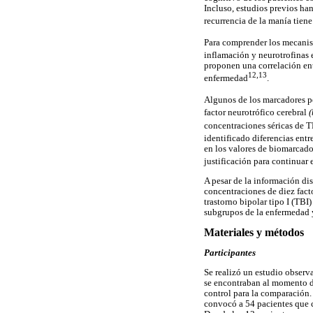
Incluso, estudios previos ha
recurrencia de la manía tien
Para comprender los mecanism
inflamación y neurotrofinas 
proponen una correlación ent
12,13
enfermedad
.
Algunos de los marcadores per
factor neurotrófico cerebral
(
concentraciones séricas de TN
identificado diferencias entr
en los valores de biomarcador
justificación para continuar
A pesar de la información dis
concentraciones de diez facto
trastorno bipolar tipo I (TBI)
subgrupos de la enfermedad 
Materiales y métodos
Participantes
Se realizó un estudio observ
se encontraban al momento de
control para la comparación.
convocó a 54 pacientes que cu