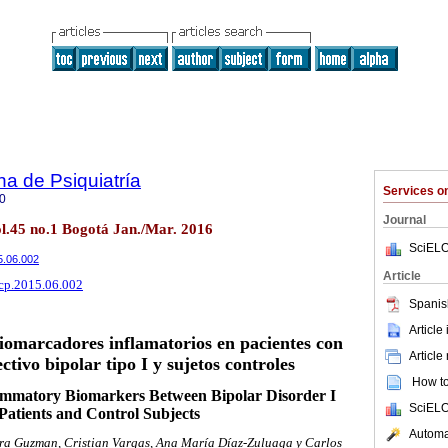
a de Psiquiatría
Services 
0
Journal
ol.45 no.1 Bogotá Jan./Mar. 2016
SciELO
15.06.002
Article
rcp.2015.06.002
Spanis
Article
omarcadores inflamatorios en pacientes con
Article
ctivo bipolar tipo I y sujetos controles
How to 
ammatory Biomarkers Between Bipolar Disorder I
SciELO
Patients and Control Subjects
Automat
ra Guzman, Cristian Vargas, Ana María Díaz-Zuluaga y Carlos