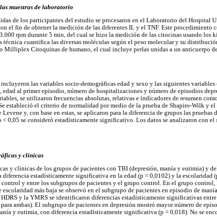
 las muestras de laboratorio
idas de los participantes del estudio se procesaron en el Laboratorio del Hospital U
n el fin de obtener la medición de las diferentes IL y el TNF. Este procedimiento c
 3.000 rpm durante 5 min, del cual se hizo la medición de las citocinas usando los 
 técnica cuantifica las diversas moléculas según el peso molecular y su distribució
 Milliplex Citoquinas de humano, el cual incluye perlas unidas a un anticuerpo de
se incluyeron las variables socio-demográficas edad y sexo y las siguientes variables
, edad al primer episodio, número de hospitalizaciones y número de episodios depr
ariables, se utilizaron frecuencias absolutas, relativas e indicadores de resumen como
r. Se estableció el criterio de normalidad por medio de la prueba de Shapiro-Wilk y 
de Levene y, con base en estas, se aplicaron para la diferencia de grupos las prueba
 < 0,05 se consideró estadísticamente significativo. Los datos se analizaron con el
áficas y clínicas
cas y clínicas de los grupos de pacientes con TBI (depresión, manía y eutimia) y de
 diferencia estadísticamente significativa en la edad (p = 0,0102) y la escolaridad 
control y entre los subgrupos de pacientes y el grupo control. En el grupo control, 
de escolaridad más baja se observó en el subgrupo de pacientes en episodio de manía
HDRS y la YMRS se identificaron diferencias estadísticamente significativas entre
1 para ambas). El subgrupo de pacientes en depresión mostró mayor número de episo
nía y eutimia, con diferencia estadísticamente significativa (p = 0,018). No se enc