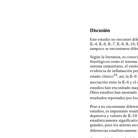
Discusión
Este estudio no encontró dif
IL-4, IL-6, IL-7, IL-8, IL-10
tampoco se encontraron difere
Según la literatura, es cono
fisiológicos como el sistema
sistema inmunitario, el estré
evidencia de inflamación per
24
estado clínico
; así, la IL
asociación entre la IL-6 y el
estudios han encontrado mayo
Otros estudios han mostrado 
resultados reportados por los
Pese a no encontrarse difere
estudios, es importante resa
depresiva y valores de IL-10 
estadísticamente significati
grandes, pues los autores re
diferencias estadísticamente 