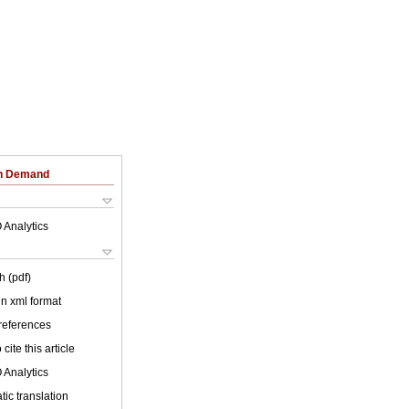
on Demand
 Analytics
h (pdf)
 in xml format
 references
cite this article
 Analytics
ic translation