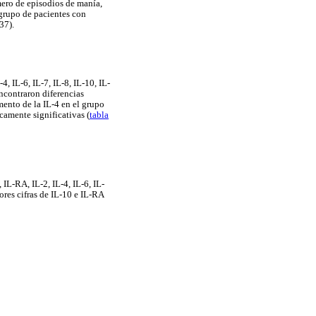
mero de episodios de manía,
bgrupo de pacientes con
37).
, IL-6, IL-7, IL-8, IL-10, IL-
encontraron diferencias
mento de la IL-4 en el grupo
camente significativas (
tabla
IL-RA, IL-2, IL-4, IL-6, IL-
ores cifras de IL-10 e IL-RA