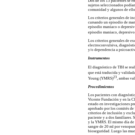
Dos de los 13 pacientes se e
sujetos seleccionados podían 
comunidad y algunos de ello
Los criterios generales de i
cursando un episodio de maní
episodio maniaco o depresivo
episodio maniaco, depresivo
Los criterios generales de ex
electroconvulsiva, diagnósti
y/o dependencia a psicoacti
Instrumentos
El diagnóstico de TBI se rea
que está traducida y validad
23
Young (YMRS)
, ambas va
Procedimientos
Los pacientes con diagnóstic
Vicente Fundación y en la C
estado en investigaciones pr
aprobado por los comités de b
criterios de inclusión y excl
paciente y a dos familiares.
y la YMRS. El mismo día de l
sangre de 20 ml por venopunc
bioseguridad. Luego las mues