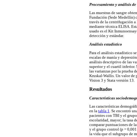
Procesamiento y análisis de
Las muestras de sangre obten
Fundación (Sede Medellín) co
través de la centrifugación a
mediante técnica ELISA. Esta
usado es el Kit Inmunoensayo
detección y estándar.
Análisis estadístico
Para el análisis estadístico 
escalas de manía y depresión
análisis descriptivo de las v
superior y el cuartil inferio
las varianzas por la prueba 
Kruskal-Wallis. Un valor de p
Vision 3 y Stata versión 13.
Resultados
Características sociodemogr
Las características demográfi
en la
tabla 1
. Se encontró una
pacientes con TBI y el grupo 
escolaridad, mayor; la tasa 
comparar puntuaciones de la 
y el grupo control (p = 0,00
la vida que el subgrupo de ma