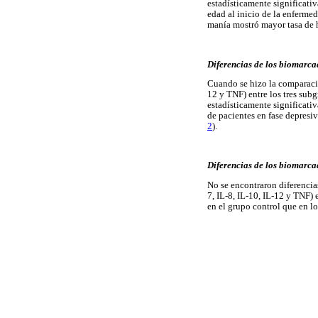
estadísticamente significati
edad al inicio de la enferme
manía mostró mayor tasa de h
Diferencias de los biomarcad
Cuando se hizo la comparación
12 y TNF) entre los tres sub
estadísticamente significati
de pacientes en fase depresiv
2
).
Diferencias de los biomarcad
No se encontraron diferencias
7, IL-8, IL-10, IL-12 y TNF) 
en el grupo control que en lo