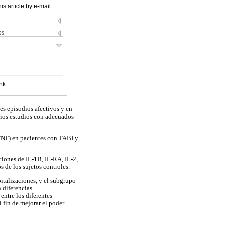
is article by e-mail
ks
nk
tes episodios afectivos y en
arios estudios con adecuados
(TNF) en pacientes con TABI y
ciones de IL-1B, IL-RA, IL-2,
s de los sujetos controles.
talizaciones, y el subgrupo
 diferencias
entre los diferentes
 fin de mejorar el poder