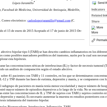
*
Send th
López-Jaramillo
Indicators
, Facultad de Medicina, Universidad de Antioquia, Medellín,
Related lin
. Correo electrónico:
carloslopezjaramillo@gmail.com
(C.
Share
More
do el 15 de enero de 2015 Aceptado el 17 de junio de 2015
On-
More
Permali
o afectivo bipolar tipo I (TABI) se han descrito cambios inflamatorios en los diferen
tos como posibles marcadores periféricos del trastorno, razón por la cual son neces
plorar esta hipótesis.
arar las concentraciones séricas de interleucinas (IL) y factor de necrosis tumoral 
endo un análisis de comparación según el estado afectivo.
l sobre 41 pacientes con TABI y 11 controles, en los que se determinaron concentra
, IL-12 y TNF durante las fases de eutimia, depresión y manía, y se compararon con lo
l subgrupo de pacientes en manía tenía menor escolaridad y mayor número de hospi
stró mayor número de episodios depresivos a lo largo de la vida. No se encontraron
as entre las concentraciones de IL y TNF de sujetos con TABI y sujetos controles ni 
depresión y manía). Es necesario aumentar la muestra en estudios posteriores con el
tesis infamatoria del trastorno bipolar.
polar, Biomarcadores, Interleucinas, Inflamación, TABI.