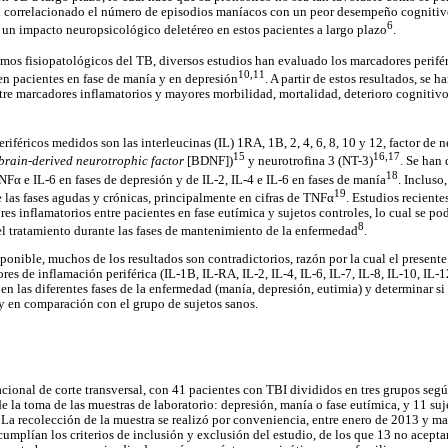
n correlacionado el número de episodios maníacos con un peor desempeño cognitivo
6
e un impacto neuropsicológico deletéreo en estos pacientes a largo plazo
.
os fisiopatológicos del TB, diversos estudios han evaluado los marcadores perifér
10,11
en pacientes en fase de manía y en depresión
. A partir de estos resultados, se 
re marcadores inflamatorios y mayores morbilidad, mortalidad, deterioro cognitivo 
iféricos medidos son las interleucinas (IL) 1RA, 1B, 2, 4, 6, 8, 10 y 12, factor de 
15
16,17
brain-derived neurotrophic factor
[BDNF])
y neurotrofina 3 (NT-3)
. Se han
18
Fα e IL-6 en fases de depresión y de IL-2, IL-4 e IL-6 en fases de manía
. Incluso
19
e las fases agudas y crónicas, principalmente en cifras de TNFα
. Estudios recient
es inflamatorios entre pacientes en fase eutímica y sujetos controles, lo cual se po
8
 el tratamiento durante las fases de mantenimiento de la enfermedad
.
ponible, muchos de los resultados son contradictorios, razón por la cual el presente
res de inflamación periférica (IL-1B, IL-RA, IL-2, IL-4, IL-6, IL-7, IL-8, IL-10, IL
 en las diferentes fases de la enfermedad (manía, depresión, eutimia) y determinar si 
y en comparación con el grupo de sujetos sanos.
acional de corte transversal, con 41 pacientes con TBI divididos en tres grupos segú
 la toma de las muestras de laboratorio: depresión, manía o fase eutímica, y 11 su
 La recolección de la muestra se realizó por conveniencia, entre enero de 2013 y m
mplían los criterios de inclusión y exclusión del estudio, de los que 13 no aceptar