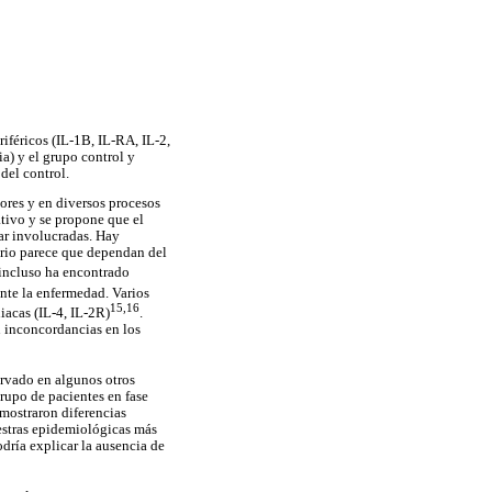
iféricos (IL-1B, IL-RA, IL-2,
ia) y el grupo control y
del control.
sores y en diversos procesos
tivo y se propone que el
tar involucradas. Hay
orio parece que dependan del
o incluso ha encontrado
nte la enfermedad. Varios
15,16
iacas (IL-4, IL-2R)
.
n inconcordancias en los
ervado en algunos otros
grupo de pacientes en fase
 mostraron diferencias
uestras epidemiológicas más
dría explicar la ausencia de