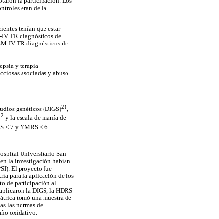
ptaron la participación. Los
ntroles eran de la
ientes tenían que estar
M-IV TR diagnósticos de
 DSM-IV TR diagnósticos de
epsia y terapia
ecciosas asociadas y abuso
21
tudios genéticos (DIGS)
,
22
y la escala de manía de
DRS < 7 y YMRS < 6.
ospital Universitario San
en la investigación habían
SI). El proyecto fue
ría para la aplicación de los
to de participación al
e aplicaron la DIGS, la HDRS
iátrica tomó una muestra de
das las normas de
año oxidativo.