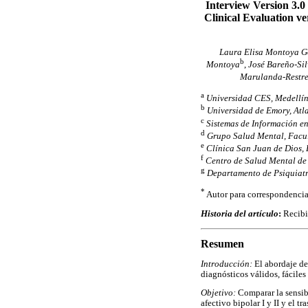
Interview Version 3.0
Clinical Evaluation ve
Laura Elisa Montoya G
b
Montoya
,
José Bareño-Si
Marulanda-Restr
a
Universidad CES, Medellí
b
Universidad de Emory, Atl
c
Sistemas de Información e
d
Grupo Salud Mental, Facu
e
Clínica San Juan de Dios,
f
Centro de Salud Mental de
g
Departamento de Psiquiatr
*
Autor para correspondencia
Historia del artículo
:
Recibi
Resumen
Introducción:
El abordaje d
diagnósticos válidos, fáciles
Objetivo:
Comparar la sensibi
afectivo bipolar I y II y el t