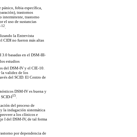
 pánico, fobia específica,
paración), trastornos
o intermitente, trastorno
or el uso de sustancias
-12
.
lizando la Entrevista
el CIDI no fueron más altas
 3.0 basadas en el DSM-III-
los estudios
cos del DSM-IV y el CIE-10.
 la validez de los
ravés del SCID. El Centro de
agnósticos DSM-IV es buena y
15
l SCID-I
.
ización del proceso de
 y la indagación sistemática
roveer a los clínicos e
je I del DSM-IV, de tal forma
trastorno por dependencia de