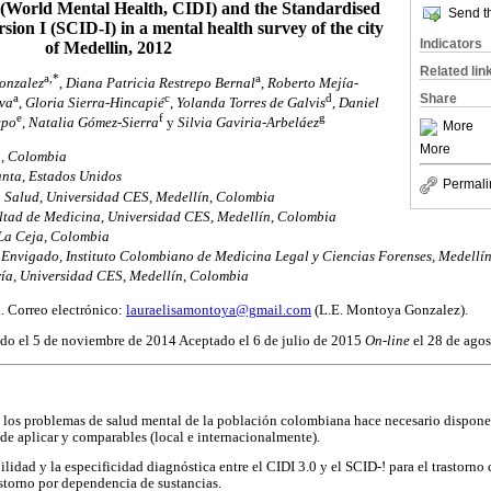
 (World Mental Health, CIDI) and the Standardised
Send th
rsion I (SCID-I) in a mental health survey of the city
Indicators
of Medellin, 2012
Related lin
a,*
a
onzalez
,
Diana Patricia Restrepo Bernal
,
Roberto Mejía-
Share
a
c
d
lva
,
Gloria Sierra-Hincapié
,
Yolanda Torres de Galvis
,
Daniel
e
f
g
epo
,
Natalia Gómez-Sierra
y
Silvia Gaviria-Arbeláez
More
More
n, Colombia
anta, Estados Unidos
Permali
n Salud, Universidad CES, Medellín, Colombia
ltad de Medicina, Universidad CES, Medellín, Colombia
 La Ceja, Colombia
 Envigado, Instituto Colombiano de Medicina Legal y Ciencias Forenses, Medellí
ía, Universidad CES, Medellín, Colombia
. Correo electrónico:
lauraelisamontoya@gmail.com
(L.E. Montoya Gonzalez).
do el 5 de noviembre de 2014 Aceptado el 6 de julio de 2015
On-line
el 28 de ago
e los problemas de salud mental de la población colombiana hace necesario dispone
 de aplicar y comparables (local e internacionalmente).
lidad y la especificidad diagnóstica entre el CIDI 3.0 y el SCID-! para el trastorno 
rastorno por dependencia de sustancias.