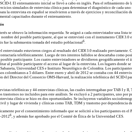
 SCID-I. El entrenamiento inicial se llevó a cabo en inglés. Para el refinamiento de l
jercicios simulados de entrevista clínica para determinar el diagnóstico de cada uno 
ara la entrevista en español se resolvieron a través de ejercicios y reconciliación d
d mental capacitados durante el entrenamiento.
ión
nterés se obtuvo la información requerida. Se asignó a cada entrevistador una lista 
 nombre del posible participante, al que se entrevistó con el instrumento CIDI 3.0
6
is fue la submuestra tomada del estudio poblacional
.
l entrevistado estuvieron ciegos al resultado del CIDI 3.0 realizado previamente. C
contactaría telefónicamente. Luego de tres intentos fallidos se descartaba como posi
o posible participante. Los cuatro entrevistadores se dividieron geográficamente el 
tar al posible participante el acceso al lugar de la entrevista. Los lugares donde se 
 Sabaneta, Universidad CES e Instituto Neurológico de Colombia. Los participantes
os colombianos a 5 dólares. Entre enero y abril de 2012 se contaba con 44 entrevista
ón del Director del Consorcio OMS-Harvard, la realización telefónica del SCID-I para
revistas telefónicas y 44 entrevistas clínicas, las cuales interrogaban por TAB I y II
 trastornos no incluidos para este análisis. Se excluyó a 2 participantes, uno por 
entrevista clínica se hizo en dos oportunidades. Se incluyeron variables sociodemog
civil y lugar de vivienda y clínicas como TAB, TDM y trastorno por dependencia de
icamente por el consentimiento informado que se solicitó a los participantes en el
6
1-2012
, y además fue aprobado por el Comité de Ética de la Universidad CES.