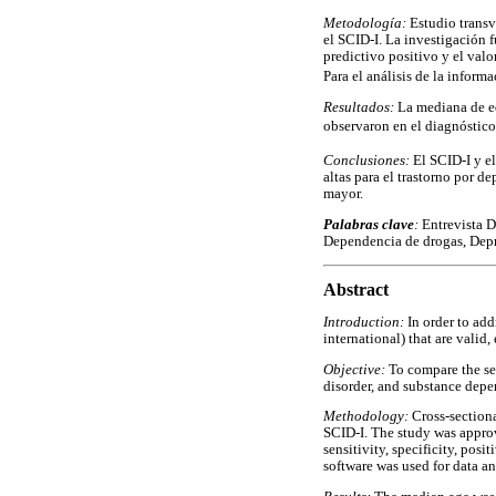
Metodología:
Estudio transv
el SCID-I. La investigación f
predictivo positivo y el valo
Para el análisis de la informa
Resultados:
La mediana de ed
observaron en el diagnóstic
Conclusiones:
El SCID-I y el
altas para el trastorno por d
mayor.
Palabras clave
:
Entrevista D
Dependencia de drogas, Dep
Abstract
Introduction:
In order to ad
international) that are valid
Objective:
To compare the sen
disorder, and substance depe
Methodology:
Cross-sectiona
SCID-I. The study was appro
sensitivity, specificity, pos
software was used for data an