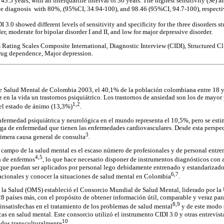
3.5 years, with an interquartile interval of 30 years. The highest sensitivity (Se) a
 diagnosis  with 80%, (95%CI, 34.94-100), and 98.46 (95%CI, 94.7-100), respecti
 3.0 showed different levels of sensitivity and specificity for the three disorders s
, moderate for bipolar disorder I and II, and low for major depressive disorder.
s Rating Scales Composite International, Diagnostic Interview (CIDI), Structured C
Drug dependence, Major depression.
e Salud Mental de Colombia 2003, el 40,1% de la población colombiana entre 18 y 
z en la vida un trastornos psiquiátrico. Los trastornos de ansiedad son los de mayor
1,2
del estado de ánimo (13,3%)
.
nfermedad psiquiátrica y neurológica en el mundo representa el 10,5%, pero se esti
rga de enfermedad que tienen las enfermedades cardiovasculares. Desde esta perspe
3
rimera causa general de consulta
.
l campo de la salud mental es el escaso número de profesionales y de personal entre
4,5
n de enfermos
, lo que hace necesario disponer de instrumentos diagnósticos con
 que puedan ser aplicados por personal lego debidamente entrenado y estandarizado
6,7
acionales y conocer la situaciones de salud mental en Colombia
.
la Salud (OMS) estableció el Consorcio Mundial de Salud Mental, liderado por la 
 países más, con el propósito de obtener información útil, comparable y veraz para
8,9
 insatisfechas en el tratamiento de los problemas de salud mental
y de este modo s
cas en salud mental. Este consorcio utilizó el instrumento CIDI 3.0 y otras entrevis
10
ados transculturalmente
.