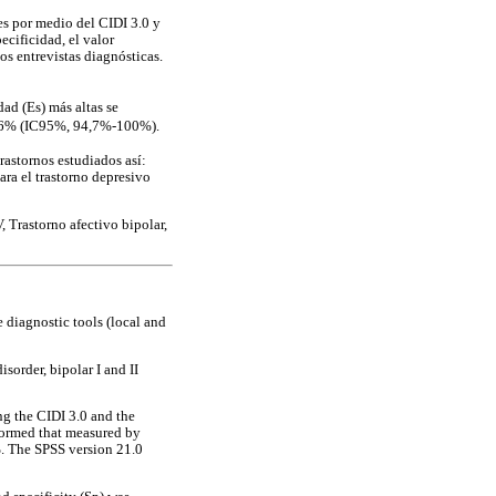
es por medio del CIDI 3.0 y
ecificidad, el valor
os entrevistas diagnósticas.
dad (Es) más altas se
,46% (IC95%, 94,7%-100%).
trastornos estudiados así:
para el trastorno depresivo
 Trastorno afectivo bipolar,
 diagnostic tools (local and
sorder, bipolar I and II
ng the CIDI 3.0 and the
formed that measured by
5%. The SPSS version 21.0