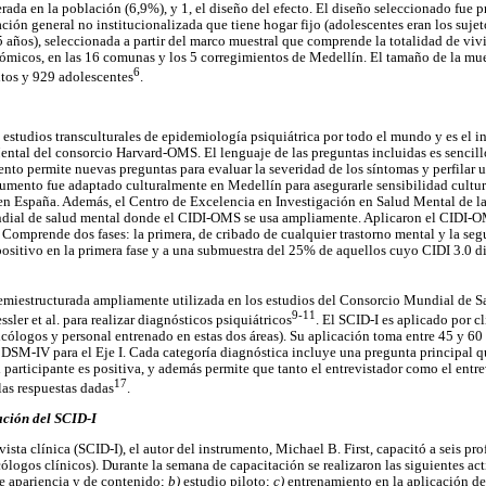
rada en la población (6,9%), y 1, el diseño del efecto. El diseño seleccionado fue p
ción general no institucionalizada que tiene hogar fijo (adolescentes eran los sujet
5 años), seleccionada a partir del marco muestral que comprende la totalidad de viv
nómicos, en las 16 comunas y los 5 corregimientos de Medellín. El tamaño de la mue
6
ltos y 929 adolescentes
.
studios transculturales de epidemiología psiquiátrica por todo el mundo y es el in
ntal del consorcio Harvard-OMS. El lenguaje de las preguntas incluidas es sencill
ento permite nuevas preguntas para evaluar la severidad de los síntomas y perfilar 
umento fue adaptado culturalmente en Medellín para asegurarle sensibilidad cultur
 en España. Además, el Centro de Excelencia en Investigación en Salud Mental de
ndial de salud mental donde el CIDI-OMS se usa ampliamente. Aplicaron el CIDI-O
Comprende dos fases: la primera, de cribado de cualquier trastorno mental y la segu
positivo en la primera fase y a una submuestra del 25% de aquellos cuyo CIDI 3.0 d
 semiestructurada ampliamente utilizada en los estudios del Consorcio Mundial de 
9-11
sler et al. para realizar diagnósticos psiquiátricos
. El SCID-I es aplicado por 
icólogos y personal entrenado en estas dos áreas). Su aplicación toma entre 45 y 60
el DSM-IV para el Eje I. Cada categoría diagnóstica incluye una pregunta principal
el participante es positiva, y además permite que tanto el entrevistador como el ent
17
las respuestas dadas
.
ación del SCID-I
vista clínica (SCID-I), el autor del instrumento, Michael B. First, capacitó a seis pr
cólogos clínicos). Durante la semana de capacitación se realizaron las siguientes ac
e apariencia y de contenido;
b)
estudio piloto;
c)
entrenamiento en la aplicación d