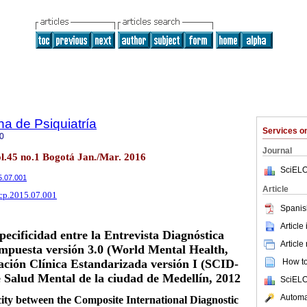
a de Psiquiatría
Services 
0
Journal
ol.45 no.1 Bogotá Jan./Mar. 2016
SciELO
15.07.001
Article
rcp.2015.07.001
Spanis
Article
specificidad entre la Entrevista Diagnóstica
Article
mpuesta versión 3.0 (World Mental Health,
ación Clínica Estandarizada versión I (SCID-
How to 
e Salud Mental de la ciudad de Medellín, 2012
SciELO
Automat
icity between the Composite International Diagnostic