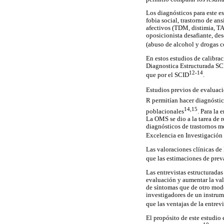
Los diagnósticos para este es
fobia social, trastorno de an
afectivos (TDM, distimia, TAB
oposicionista desafiante, des
(abuso de alcohol y drogas c
En estos estudios de calibrac
Diagnostica Estructurada SCI
12-14
que por el SCID
.
Estudios previos de evaluació
R permitían hacer diagnóstic
14,15
poblacionales
. Para la
La OMS se dio a la tarea de 
diagnósticos de trastornos m
Excelencia en Investigación
Las valoraciones clínicas de
que las estimaciones de prev
Las entrevistas estructuradas
evaluación y aumentar la val
de síntomas que de otro modo
investigadores de un instrume
que las ventajas de la entrev
El propósito de este estudio