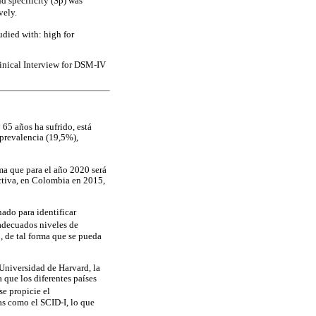
nd specificity (Sp) was
vely.
tudied with: high for
linical Interview for DSM-IV
65 años ha sufrido, está
 prevalencia (19,5%),
ma que para el año 2020 será
ctiva, en Colombia en 2015,
nado para identificar
 adecuados niveles de
, de tal forma que se pueda
Universidad de Harvard, la
 que los diferentes países
e propicie el
tas como el SCID-I, lo que