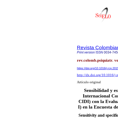
Revista Colombian
Print version
ISSN
0034-745
rev.colomb.psiquiatr. v
https://doi.org/10.1016/j.rcp.20
http://dx.doi.org/10.1016/j.
Artículo original
Sensibilidad y e
Internacional Co
CIDI) con la Evalu
I) en la Encuesta d
Sensitivity and specif