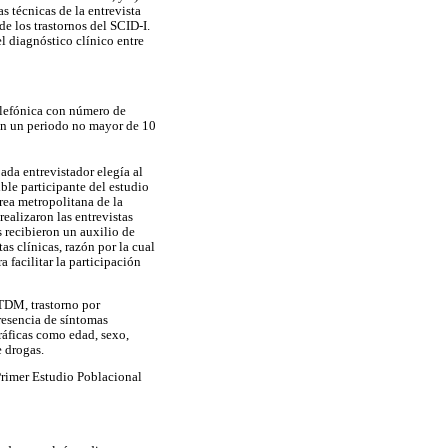
as técnicas de la entrevista
de los trastornos del SCID-I.
el diagnóstico clínico entre
telefónica con número de
 en un periodo no mayor de 10
ada entrevistador elegía al
ble participante del estudio
área metropolitana de la
realizaron las entrevistas
 recibieron un auxilio de
s clínicas, razón por la cual
 facilitar la participación
, TDM, trastorno por
presencia de síntomas
ráficas como edad, sexo,
 drogas.
 Primer Estudio Poblacional