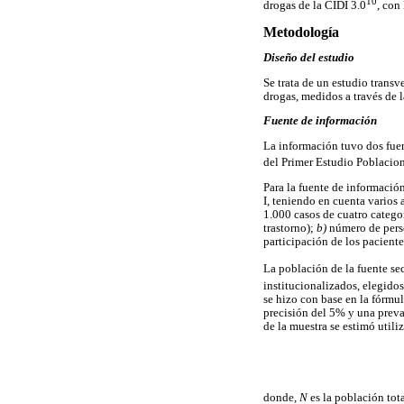
10
drogas de la CIDI 3.0
, con
Metodología
Diseño del estudio
Se trata de un estudio transv
drogas, medidos a través de l
Fuente de información
La información tuvo dos fuen
del Primer Estudio Poblaci
Para la fuente de información
I, teniendo en cuenta varios 
1.000 casos de cuatro categor
trastorno);
b)
número de pers
participación de los paciente
La población de la fuente s
institucionalizados, elegidos
se hizo con base en la fórmu
precisión del 5% y una prev
de la muestra se estimó utili
donde,
N
es la población tot