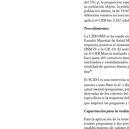
del 5%;
p,
la proporción espe
su población objeto, la pobla
población adulta, la de 19-6
diferentes estratos socioeco
aplicó el CIDI fue 3.247 adu
Procedimientos
La CIDI-OMS se ha usado en e
Estudio Mundial de Salud Me
respuesta positiva el instrum
DSM-IV y la CIE-10. El instr
en el CIDI Murcia realizado
hace parte del consorcio mu
entrenados y estandarizados. 
totalidad de quienes dieron 
6
fase
.
El SCID-I es una entrevista
autores como Haro et al. y Kes
salud mental (psiquiatras, ps
derivadas de los criterios d
específicas si la respuesta d
que amplíen las preguntas y 
Capacitación para la realiz
Para la aplicación de la entre
(cuatro psiquiatras y dos psi
establecimiento de validez d