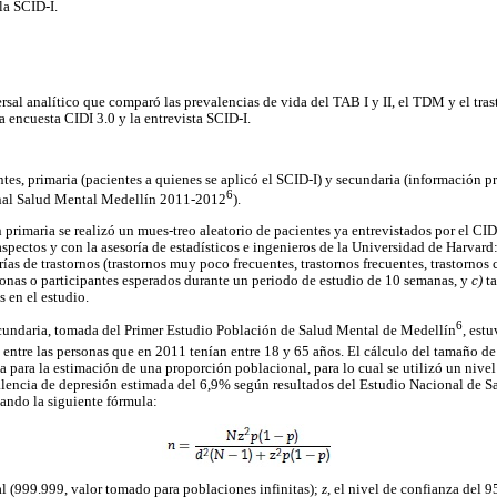
 la SCID-I.
ersal analítico que comparó las prevalencias de vida del TAB I y II, el TDM y el tr
a encuesta CIDI 3.0 y la entrevista SCID-I.
tes, primaria (pacientes a quienes se aplicó el SCID-I) y secundaria (información p
6
onal Salud Mental Medellín 2011-2012
).
 primaria se realizó un mues-treo aleatorio de pacientes ya entrevistados por el CID
aspectos y con la asesoría de estadísticos e ingenieros de la Universidad de Harvard
ías de trastornos (trastornos muy poco frecuentes, trastornos frecuentes, trastorno
onas o participantes esperados durante un periodo de estudio de 10 semanas, y
c)
t
s en el estudio.
6
ecundaria, tomada del Primer Estudio Población de Salud Mental de Medellín
, est
 entre las personas que en 2011 tenían entre 18 y 65 años. El cálculo del tamaño de
la para la estimación de una proporción poblacional, para lo cual se utilizó un nive
alencia de depresión estimada del 6,9% según resultados del Estudio Nacional de 
zando la siguiente fórmula:
al (999.999, valor tomado para poblaciones infinitas);
z
, el nivel de confianza del 9