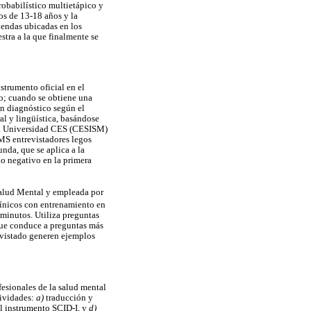
robabilístico multietápico y
os de 13-18 años y la
iendas ubicadas en los
stra a la que finalmente se
strumento oficial en el
o; cuando se obtiene una
un diagnóstico según el
al y lingüística, basándose
 la Universidad CES (CESISM)
MS entrevistadores legos
nda, que se aplica a la
io negativo en la primera
Salud Mental y empleada por
clínicos con entrenamiento en
 minutos. Utiliza preguntas
 que conduce a preguntas más
revistado generen ejemplos
ofesionales de la salud mental
tividades:
a)
traducción y
el instrumento SCID-I, y
d)