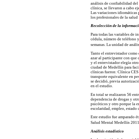
análisis de confiabilidad del
clínica, se llevaron a cabo e
Las variaciones idiomáticas p
los profesionales de la salu
Recolección de la informac
Para todas las variables de i
cédula, número de teléfono y
semanas. La unidad de anális
Tanto el entrevistador como e
azar al participante con que 
y el entrevistador elegía otr
ciudad de Medellín para facili
clínicas fueron: Clínica CES
transporte equivalente en pes
se decidió, previa autorizaci
en el estudio.
En total se realizaron 56 ent
dependencia de drogas y otros
psicóticos y otro porque la 
escolaridad, empleo, estado 
Este estudio fue amparado ét
Salud Mental Medellín 201
Análisis estadístico