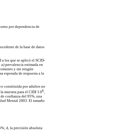
astorno por dependencia de
rocedente de la base de datos
I a los que se aplicó el SCID-
:
a)
prevalencia estimada en
s comunes y sin ningún
asa esperada de respuesta a la
uvo constituida por adultos no
6
 la muestra para el CIDI 3.0
,
l de confianza del 95%, una
Salud Mental 2003. El tamaño
5%; d, la precisión absoluta