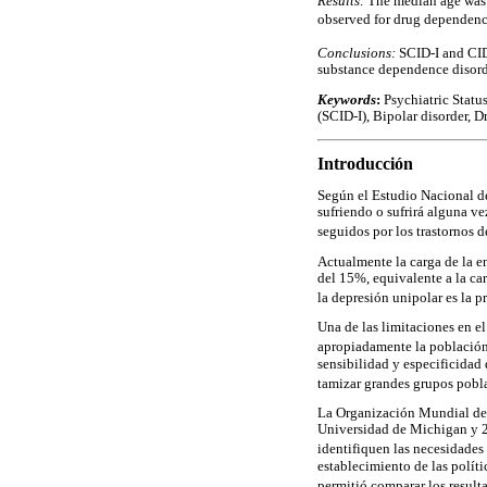
Results:
The median age was 4
observed for drug dependence
Conclusions:
SCID-I and CIDI
substance dependence disorder
Keywords
:
Psychiatric Statu
(SCID-I), Bipolar disorder, 
Introducción
Según el Estudio Nacional d
sufriendo o sufrirá alguna ve
seguidos por los trastornos 
Actualmente la carga de la e
del 15%, equivalente a la ca
la depresión unipolar es la p
Una de las limitaciones en e
apropiadamente la població
sensibilidad y especificidad
tamizar grandes grupos pobl
La Organización Mundial de 
Universidad de Michigan y 28
identifiquen las necesidades
establecimiento de las políti
permitió comparar los result