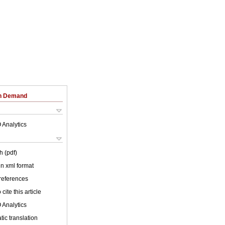
on Demand
 Analytics
h (pdf)
 in xml format
 references
cite this article
 Analytics
ic translation