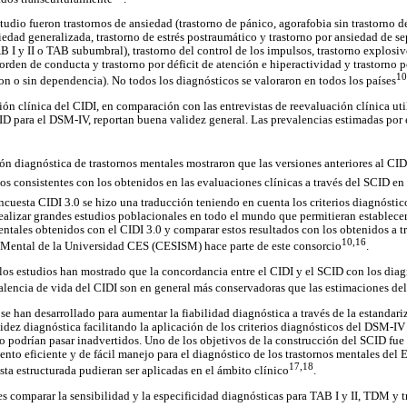
tudio fueron trastornos de ansiedad (trastorno de pánico, agorafobia sin trastorno de
siedad generalizada, trastorno de estrés postraumático y trastorno por ansiedad de se
 I y II o TAB subumbral), trastorno del control de los impulsos, trastorno explosiv
orden de conducta y trastorno por déficit de atención e hiperactividad y trastorno p
10
on o sin dependencia). No todos los diagnósticos se valoraron en todos los países
ión clínica del CIDI, en comparación con las entrevistas de reevaluación clínica uti
D para el DSM-IV, reportan buena validez general. Las prevalencias estimadas por 
n diagnóstica de trastornos mentales mostraron que las versiones anteriores al CIDI
os consistentes con los obtenidos en las evaluaciones clínicas a través del SCID en 
 encuesta CIDI 3.0 se hizo una traducción teniendo en cuenta los criterios diagnósti
realizar grandes estudios poblacionales en todo el mundo que permitieran establecer
entales obtenidos con el CIDI 3.0 y comparar estos resultados con los obtenidos a t
10,16
 Mental de la Universidad CES (CESISM) hace parte de este consorcio
.
 los estudios han mostrado que la concordancia entre el CIDI y el SCID con los di
alencia de vida del CIDI son en general más conservadoras que las estimaciones de
 se han desarrollado para aumentar la fiabilidad diagnóstica a través de la estandar
idez diagnóstica facilitando la aplicación de los criterios diagnósticos del DSM-IV
 podrían pasar inadvertidos. Uno de los objetivos de la construcción del SCID fue p
nto eficiente y de fácil manejo para el diagnóstico de los trastornos mentales del E
17,18
ista estructurada pudieran ser aplicadas en el ámbito clínico
.
 es comparar la sensibilidad y la especificidad diagnósticas para TAB I y II, TDM y 