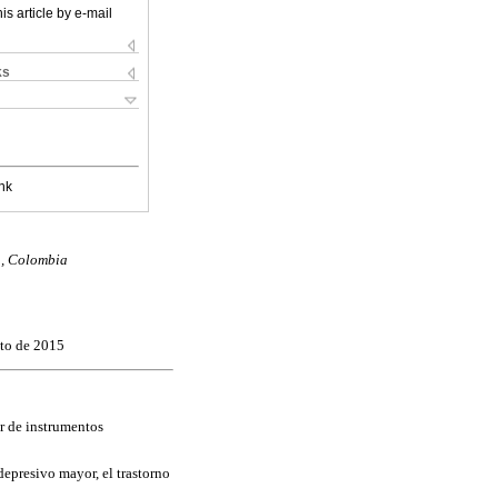
is article by e-mail
ks
nk
n, Colombia
sto de 2015
r de instrumentos
depresivo mayor, el trastorno