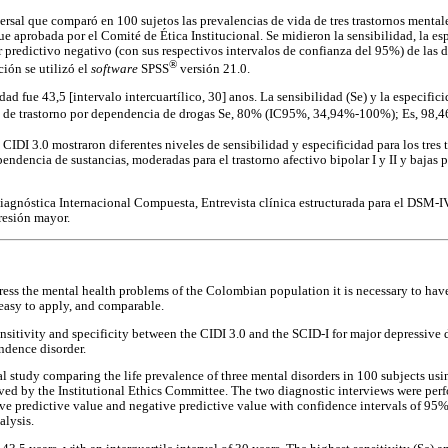
ersal que comparó en 100 sujetos las prevalencias de vida de tres trastornos mental
ue aprobada por el Comité de Ética Institucional. Se midieron la sensibilidad, la esp
r predictivo negativo (con sus respectivos intervalos de confianza del 95%) de las d
®
ción se utilizó el
software
SPSS
versión 21.0.
ad fue 43,5 [intervalo intercuartílico, 30] anos. La sensibilidad (Se) y la especifici
o de trastorno por dependencia de drogas Se, 80% (IC95%, 34,94%-100%); Es, 98
 CIDI 3.0 mostraron diferentes niveles de sensibilidad y especificidad para los tres 
ependencia de sustancias, moderadas para el trastorno afectivo bipolar I y II y bajas 
iagnóstica Internacional Compuesta, Entrevista clínica estructurada para el DSM-IV,
resión mayor.
dress the mental health problems of the Colombian population it is necessary to have
, easy to apply, and comparable.
sitivity and specificity between the CIDI 3.0 and the SCID-I for major depressive di
ndence disorder.
l study comparing the life prevalence of three mental disorders in 100 subjects usi
ved by the Institutional Ethics Committee. The two diagnostic interviews were per
itive predictive value and negative predictive value with confidence intervals of 9
alysis.