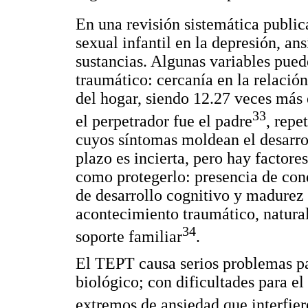
En una revisión sistemática publi
sexual infantil en la depresión, an
sustancias. Algunas variables pued
traumático: cercanía en la relación
del hogar, siendo 12.27 veces más e
33
el perpetrador fue el padre
, repe
cuyos síntomas moldean el desarrol
plazo es incierta, pero hay factore
como protegerlo: presencia de cond
de desarrollo cognitivo y madurez 
acontecimiento traumático, natura
34
soporte familiar
.
El TEPT causa serios problemas par
biológico; con dificultades para e
extremos de ansiedad que interfier