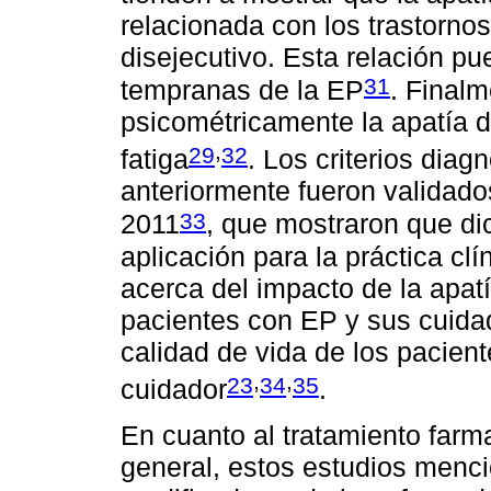
relacionada con los trastornos
disejecutivo. Esta relación p
31
tempranas de la EP
. Finalm
psicométricamente la apatía d
,
29
32
fatiga
. Los criterios dia
anteriormente fueron validados
33
2011
, que mostraron que dich
aplicación para la práctica clí
acerca del impacto de la apatí
pacientes con EP y sus cuida
calidad de vida de los pacient
,
,
23
34
35
cuidador
.
En cuanto al tratamiento farma
general, estos estudios menci