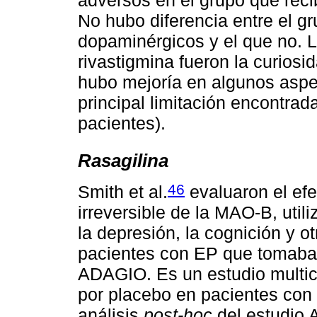
adversos en el grupo que reci
No hubo diferencia entre el gr
dopaminérgicos y el que no. 
rivastigmina fueron la curiosid
hubo mejoría en algunos aspe
principal limitación encontra
pacientes).
Rasagilina
46
Smith et al.
evaluaron el efec
irreversible de la MAO-B, uti
la depresión, la cognición y 
pacientes con EP que tomaban
ADAGIO. Es un estudio multicé
por placebo en pacientes con E
análisis
post-hoc
del estudio 