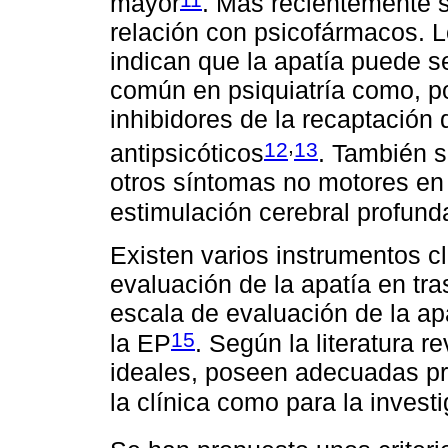
mayor
. Más recientemente 
relación con psicofármacos. Lo
indican que la apatía puede 
común en psiquiatría como, po
inhibidores de la recaptación 
,
12
13
antipsicóticos
. También s
otros síntomas no motores en
estimulación cerebral profund
Existen varios instrumentos cl
evaluación de la apatía en tra
escala de evaluación de la ap
15
la EP
. Según la literatura r
ideales, poseen adecuadas pr
la clínica como para la invest