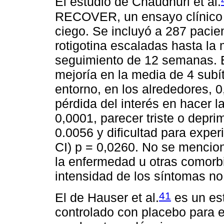
El estudio de Chaudhuri et al.
RECOVER, un ensayo clínico a
ciego. Se incluyó a 287 pacie
rotigotina escaladas hasta la
seguimiento de 12 semanas. E
mejoría en la media de 4 subít
entorno, en los alrededores, 0
pérdida del interés en hacer l
0,0001, parecer triste o depri
0.0056 y dificultad para exper
CI) p = 0,0260. No se mencion
la enfermedad u otras comorbi
intensidad de los síntomas no
41
El de Hauser et al.
es un est
controlado con placebo para ev