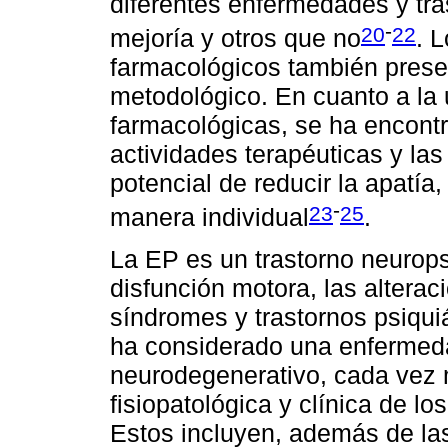
diferentes enfermedades y tra
-
20
22
mejoría y otros que no
. 
farmacológicos también presen
metodológico. En cuanto a la u
farmacológicas, se ha encon
actividades terapéuticas y las
potencial de reducir la apatía
-
23
25
manera individual
.
La EP es un trastorno neuropsi
disfunción motora, las alterac
síndromes y trastornos psiqui
ha considerado una enfermed
neurodegenerativo, cada vez 
fisiopatológica y clínica de 
Estos incluyen, además de las