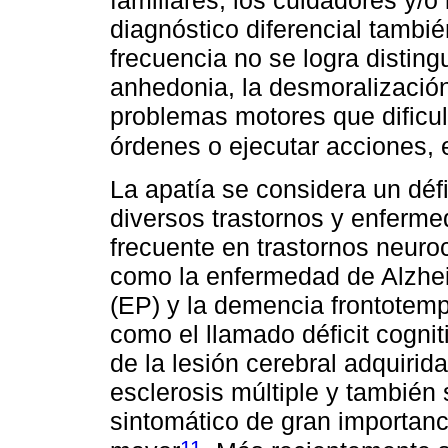
familiares, los cuidadores y/o 
diagnóstico diferencial tambié
frecuencia no se logra distingu
anhedonia, la desmoralización, 
problemas motores que dificu
órdenes o ejecutar acciones, 
La apatía se considera un déf
diversos trastornos y enferme
frecuente en trastornos neur
como la enfermedad de Alzhe
(EP) y la demencia frontotem
como el llamado déficit cognit
de la lesión cerebral adquirida
esclerosis múltiple y tambié
sintomático de gran importanc
11