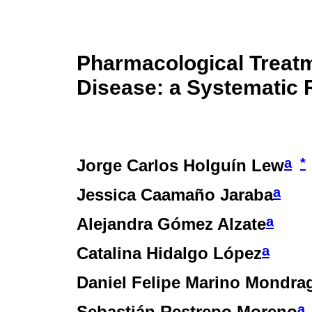
Pharmacological Treatm
Disease: a Systematic R
a
*
Jorge Carlos Holguín Lew
a
Jessica Caamaño Jaraba
a
Alejandra Gómez Alzate
a
Catalina Hidalgo López
Daniel Felipe Marino Mondra
a
Sebastián Restrepo Moreno