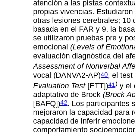
atención a las pistas contextu
propias vivencias. Estudiaron
otras lesiones cerebrales; 10 d
basada en el FAR y 9, la basad
se utilizaron pruebas pre y po
emocional
(Levels of Emotio
evaluación diagnóstica del af
Assessment of Nonverbal Affe
40
vocal (DANVA2-AP)
, el te
)
41
Evaluation Test
[ETT])
y el 
adaptativo de Brock
(Brock Ad
42
[BAFQ])
. Los participantes
mejoraron la capacidad para r
capacidad de inferir emociones
comportamiento socioemocional