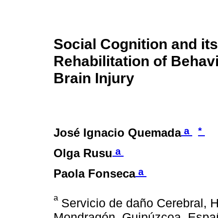
Social Cognition and its
Rehabilitation of Behav
Brain Injury
a
*
José Ignacio Quemada
a
Olga Rusu
a
Paola Fonseca
a
Servicio de daño Cerebral, H
Mondragón, Guipúzcoa, Espa