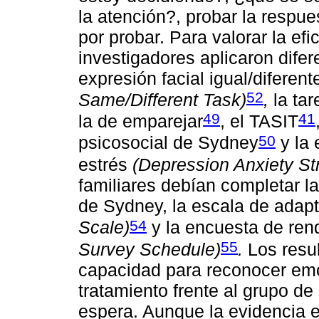
la atención?, probar la respues
por probar. Para valorar la efi
investigadores aplicaron difer
expresión facial igual/diferen
52
Same/Different Task)
,
la ta
49
41
la de emparejar
, el TASIT
50
psicosocial de Sydney
y la 
estrés
(Depression Anxiety St
familiares debían completar la
de Sydney, la escala de adap
54
Scale)
y la encuesta de ren
55
Survey Schedule)
.
Los resul
capacidad para reconocer em
tratamiento frente al grupo de 
espera. Aunque la evidencia 