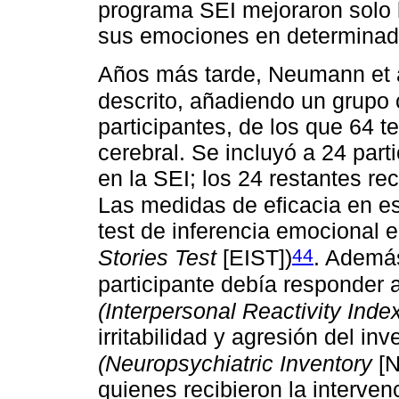
programa SEI mejoraron solo l
sus emociones en determinad
Años más tarde, Neumann et a
descrito, añadiendo un grupo 
participantes, de los que 64 t
cerebral. Se incluyó a 24 part
en la SEI; los 24 restantes re
Las medidas de eficacia en e
test de inferencia emocional e
44
Stories Test
[EIST])
. Además
participante debía responder a
(Interpersonal Reactivity Inde
irritabilidad y agresión del in
(Neuropsychiatric Inventory
[N
quienes recibieron la interv