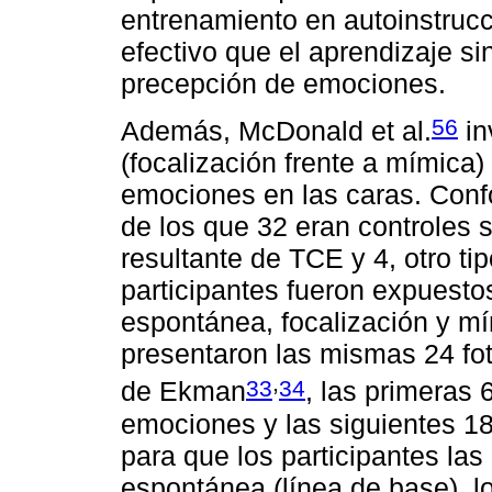
entrenamiento en autoinstruc
efectivo que el aprendizaje si
precepción de emociones.
56
Además, McDonald et al.
in
(focalización frente a mímica)
emociones en las caras. Confo
de los que 32 eran controles 
resultante de TCE y 4, otro ti
participantes fueron expuestos
espontánea, focalización y m
presentaron las mismas 24 fo
,
33
34
de Ekman
, las primeras 
emociones y las siguientes 18
para que los participantes las 
espontánea (línea de base), lo