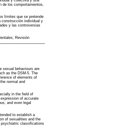
idual y colectiva y una
ón de los comportamientos,
los límites que se pretende
 construcción individual y
ades y las controversias
entales; Revisión
le sexual behaviours are
 such as the DSM-5. The
rference of elements of
 the normal and
ially in the field of
n expression of accurate
ous, and even legal
ntended to establish a
on of sexualities and the
 psychiatric classifications