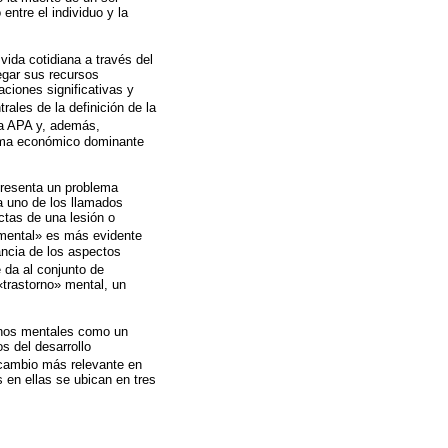
entre el individuo y la
ida cotidiana a través del
egar sus recursos
aciones significativas y
rales de la definición de la
 la APA y, además,
stema económico dominante
presenta un problema
a uno de los llamados
ctas de una lesión o
o mental» es más evidente
ancia de los aspectos
e da al conjunto de
«trastorno» mental, un
ornos mentales como un
s del desarrollo
 cambio más relevante en
 en ellas se ubican en tres