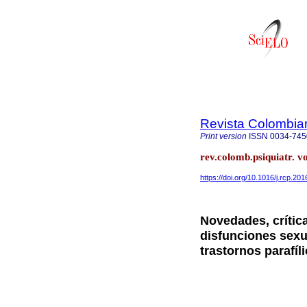
Revista Colombian
Print version
ISSN
0034-745
rev.colomb.psiquiatr. v
https://doi.org/10.1016/j.rcp.20
Novedades, crític
disfunciones sexua
trastornos parafíl