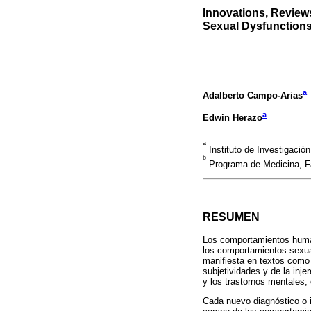
Innovations, Review
Sexual Dysfunctions
a
Adalberto Campo-Arias
a
Edwin Herazo
a
Instituto de Investigaci
b
Programa de Medicina, Fa
RESUMEN
Los comportamientos humano
los comportamientos sexual
manifiesta en textos como 
subjetividades y de la inj
y los trastornos mentales, 
Cada nuevo diagnóstico o i