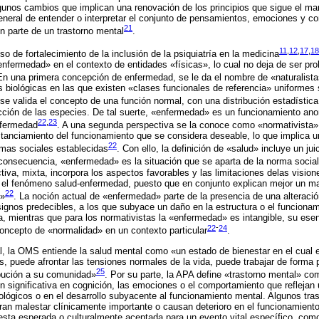
gunos cambios que implican una renovación de los principios que sigue el man
eneral de entender o interpretar el conjunto de pensamientos, emociones y 
21
 parte de un trastorno mental
.
11
,
12
,
17
,
18
o de fortalecimiento de la inclusión de la psiquiatría en la medicina
enfermedad» en el contexto de entidades «físicas», lo cual no deja de ser prob
En una primera concepción de enfermedad, se le da el nombre de «naturalista
biológicas en las que existen «clases funcionales de referencia» uniformes 
se valida el concepto de una función normal, con una distribución estadística 
cción de las especies. De tal suerte, «enfermedad» es un funcionamiento an
22
,
23
nfermedad
. A una segunda perspectiva se la conoce como «normativista»
anciamiento del funcionamiento que se considera deseable, lo que implica u
22
mas sociales establecidas
. Con ello, la definición de «salud» incluye un jui
 consecuencia, «enfermedad» es la situación que se aparta de la norma social
tiva, mixta, incorpora los aspectos favorables y las limitaciones delas visione
r el fenómeno salud-enfermedad, puesto que en conjunto explican mejor un 
22
d»
. La noción actual de «enfermedad» parte de la presencia de una alteració
ignos predecibles, a los que subyace un daño en la estructura o el funciona
ta, mientras que para los normativistas la «enfermedad» es intangible, su ese
22
-
24
 concepto de «normalidad» en un contexto particular
.
al, la OMS entiende la salud mental como «un estado de bienestar en el cual e
, puede afrontar las tensiones normales de la vida, puede trabajar de forma p
25
bución a su comunidad»
. Por su parte, la APA define «trastorno mental» c
n significativa en cognición, las emociones o el comportamiento que reflejan 
ológicos o en el desarrollo subyacente al funcionamiento mental. Algunos tra
an malestar clínicamente importante o causan deterioro en el funcionamiento
sta esperada o culturalmente aceptada para un evento vital específico, como