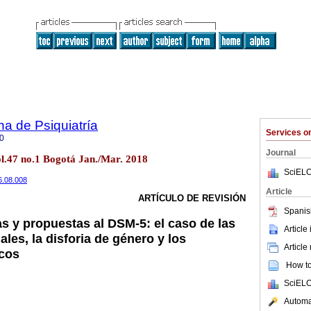
a de Psiquiatría
Services 
0
Journal
ol.47 no.1 Bogotá Jan./Mar. 2018
SciELO
16.08.008
Article
ARTÍCULO DE REVISIÓN
Spanis
as y propuestas al DSM-5: el caso de las
Article
les, la disforia de género y los
Article
icos
How to 
SciELO
Automat