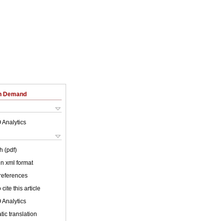
on Demand
 Analytics
h (pdf)
 in xml format
 references
cite this article
 Analytics
ic translation