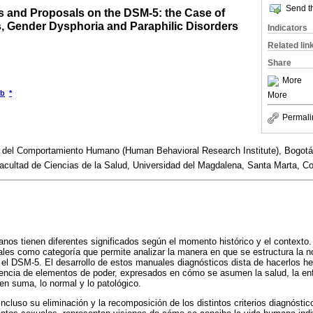
Send th
s and Proposals on the DSM-5: the Case of
, Gender Dysphoria and Paraphilic Disorders
Indicators
Related lin
Share
More
b
*
More
Permali
ón del Comportamiento Humano (Human Behavioral Research Institute), Bogot
cultad de Ciencias de la Salud, Universidad del Magdalena, Santa Marta, C
s tienen diferentes significados según el momento histórico y el contexto.
es como categoría que permite analizar la manera en que se estructura la no
el DSM-5. El desarrollo de estos manuales diagnósticos dista de hacerlos he
erencia de elementos de poder, expresados en cómo se asumen la salud, la en
en suma, lo normal y lo patológico.
ncluso su eliminación y la recomposición de los distintos criterios diagnósti