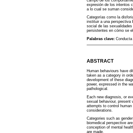
campo de los comportamien
expresión de los intentos 
a lo cual se suman conside
Categorías como la disforia
instituir a una perspectiv
social de las sexualidades
persistentes en cómo se el
Palabras clave:
Conducta 
ABSTRACT
Human behaviours have diff
taken as a category in ord
development of these diagno
power, expressed in the wa
pathological.
Each new diagnosis, or even
sexual behaviour, present v
attempts to control human s
considerations.
Categories such as gender d
biomedical perspective are 
conception of mental health
are made.