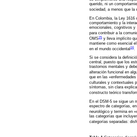
querido, ni un comportamien
sociedad, a menos que la d
En Colombia, la Ley 1616 
comportamiento y la intera
emocionales, cognitivos y m
para contribuir a la comun
25
OMS
y lleva implícito q
mantiene como esencial el 
16
en el mundo occidental
.
Si se considera la definic
central, puesto que los es
trastornos mentales y deb
alteración funcional en alg
que en las «enfermedades f
culturales y contextuales 
síntomas, sin clara explic
constructo teórico transfo
En el DSM-5 se sigue un mo
espectro de categorías, en
neurológico y termina en «
las categorías que incluye
categorías separadas: disf