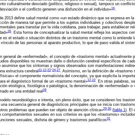
to culturalmente desviado (político, religioso o sexual), tampoco un conflicto 
16
esviación o el conflicto generen una disfunción en el individuo»
.
de 2013 define salud mental como «un estado dinámico que se expresa en la v
cción de manera tal que permite a los sujetos individuales y colectivos despl
entales para transitar por la vida cotidiana, para trabajar, para establecer rel
26
idad»
. Esta forma de conceptualizar la salud mental refleja los aspectos cent
ue es el estado o situación distintos de un trastorno mental como lo entiende
vínculo de las personas al aparato productivo, lo que de paso valida el si
ión general de «enfermedad», el concepto de «trastorno mental» actualmente 
tudios disponibles no muestran daño o disfunción cerebral específicos de cad
e asumirse que los síntomas y signos observados son manifestaciones indire
11
,
12
,
22
-
24
,
27
una estructura cerebral
. Asimismo, en la definición de «trastorn
ísicas» el componente normativista del concepto, ya que explicita la import
12
,
22
para el diagnóstico formal de un «trastorno mental»
. En otras palabras, s
ación etiológica, fisiológica o patológica, la denominación de «enfermedad» o 
28
rmado en una entidad real
.
delo neurobiológico e intenta, sin pleno éxito, que se consideren los trast
 una secuencia general de diagnósticos principales que se inicia con trastorno
29
,
30
otros problemas que pueden ser objeto de atención clínica»
(
tabla 1
). El
n comportamientos sexuales en sus criterios es que los «trastornos» incluidos
31
unciones sexuales, disforia de género y trastornos parafílicos
.