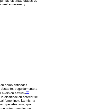
gún las distintas etapas de
ón entre mujeres y
oman como entidades
o obstante, seguidamente a
32
or aversión sexual»
.
a clasificación anterior se
exual femenino». La misma
lvico/penetración», que
 con estos cambios se