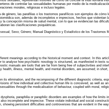
tos sexuales, representan visiones de cómo se concibe la vida humana indiv
certeros de controlar las sexualidades humanas por medio de la medicalizaci
raciones morales, religiosas e incluso legales.
 de género, las parafilias o los trastornos parafílicos son ejemplos de cómo 
a biomédica son, además de incompletos e imprecisos, hechos que violentan la
 y la concepción misma de salud mental, con lo que se evidencian las dificult
aboran las clasificaciones psiquiátricas.
sexual; Sexo; Género; Manual Diagnóstico y Estadístico de los Trastornos M
erent meanings according to the historical moment and context. In this artic
er to analyse how psychiatric nosology is structured, as manifested in texts
stic manuals are tools that are far from being free of subjectivities and inte
y health, illness, mental health, and mental disorders, are assumed; in short,
 its elimination, and the recomposing of the different diagnostic criteria, espec
isions of how individual and collective human life is conceived, as well as a
exualities through the medicalisation of behaviour, coupled with moral, religi
ysphoria, paraphilia or paraphilic disorders are examples of how the limits i
also incomplete and imprecise. These violate individual and social constructi
, showing persistent difficulties and controversies that are evident in the way