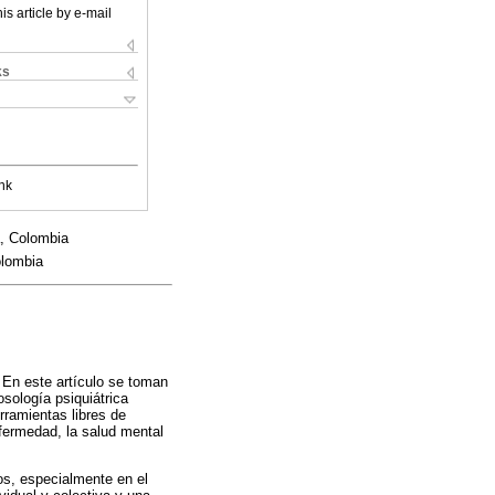
is article by e-mail
ks
nk
á, Colombia
olombia
 En este artículo se toman
sología psiquiátrica
rramientas libres de
fermedad, la salud mental
cos, especialmente en el