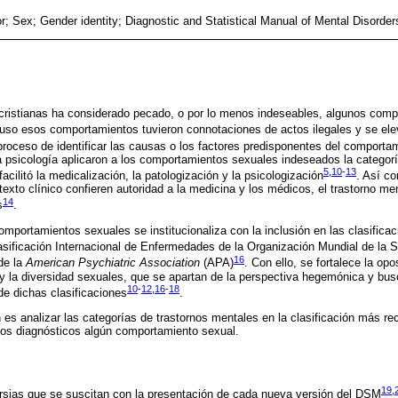
r; Sex; Gender identity; Diagnostic and Statistical Manual of Mental Disorde
s cristianas ha considerado pecado, o por lo menos indeseables, algunos com
luso esos comportamientos tuvieron connotaciones de actos ilegales y se ele
 proceso de identificar las causas o los factores predisponentes del comport
la psicología aplicaron a los comportamientos sexuales indeseados la catego
5
,
10
-
13
facilitó la medicalización, la patologización y la psicologización
. Así co
exto clínico confieren autoridad a la medicina y los médicos, el trastorno me
14
s
.
omportamientos sexuales se institucionaliza con la inclusión en las clasificac
sificación Internacional de Enfermedades de la Organización Mundial de la 
16
de la
American Psychiatric Association
(APA)
. Con ello, se fortalece la opo
 y la diversidad sexuales, que se apartan de la perspectiva hegemónica y bus
10
-
12
,
16
-
18
e dichas clasificaciones
.
n es analizar las categorías de trastornos mentales en la clasificación más r
erios diagnósticos algún comportamiento sexual.
19
,
ersias que se suscitan con la presentación de cada nueva versión del DSM