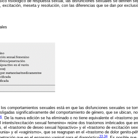
ico fisiológico de respuesta sexual, las disfunciones sexuales se definen se
, excitación, meseta y resolución, con las diferencias que se dan por exclusi
uales
e los comportamientos sexuales está en que las disfunciones sexuales se t
esligadas significativamente del comportamiento de género, que se ubican, n
6
. De la nueva edición se ha eliminado o no tiene equivalente el «trastorno p
l interés/excitación sexual femenino» reúne dos trastornos imbricados que en l
, el «trastorno de deseo sexual hipoactivo» y el «trastorno de excitación s
eunia» y el «vaginismo», que se reagrupan en el «trastorno de dolor genito-pé
33
,
34
etración que en el espasmo vaginal para el diagnóstico
. Es posible que