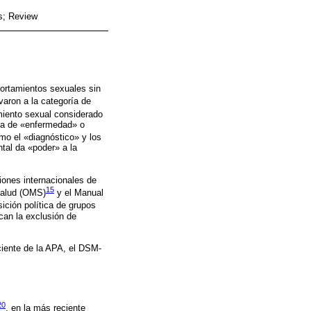
rs; Review
portamientos sexuales sin
varon a la categoría de
amiento sexual considerado
ría de «enfermedad» o
mo el «diagnóstico» y los
ntal da «poder» a la
iones internacionales de
15
Salud (OMS)
y el Manual
sición política de grupos
can la exclusión de
eciente de la APA, el DSM-
20
, en la más reciente