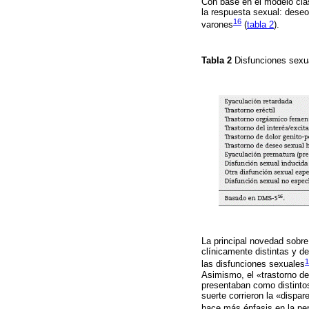
Con base en el modelo clás
la respuesta sexual: deseo
16
varones
(
tabla 2
).
Tabla 2
Disfunciones sex
La principal novedad sobr
clínicamente distintas y d
1
las disfunciones sexuales
Asimismo, el «trastorno de
presentaban como distintos
suerte corrieron la «dispar
hace más énfasis en la pen