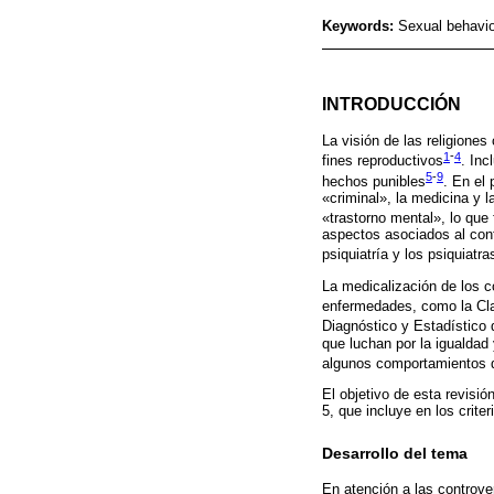
Keywords:
Sexual behavio
INTRODUCCIÓN
La visión de las religione
1
-
4
fines reproductivos
. Inc
5
-
9
hechos punibles
. En el
«criminal», la medicina y 
«trastorno mental», lo que 
aspectos asociados al cont
psiquiatría y los psiquiatra
La medicalización de los c
enfermedades, como la Cla
Diagnóstico y Estadístico 
que luchan por la igualdad
algunos comportamientos d
El objetivo de esta revisió
5, que incluye en los crit
Desarrollo del tema
En atención a las controv