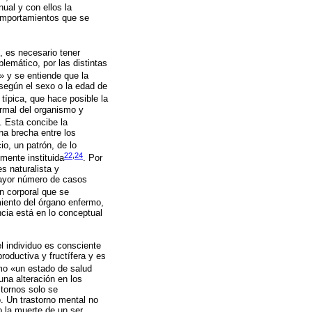
ual y con ellos la
comportamientos que se
, es necesario tener
lemático, por las distintas
» y se entiende que la
según el sexo o la edad de
típica, que hace posible la
ormal del organismo y
. Esta concibe la
na brecha entre los
cio, un patrón, de lo
22
,
24
mente instituida
. Por
s naturalista y
mayor número de casos
n corporal que se
miento del órgano enfermo,
ncia está en lo conceptual
l individuo es consciente
roductiva y fructífera y es
omo «un estado de salud
una alteración en los
stornos solo se
. Un trastorno mental no
 la muerte de un ser