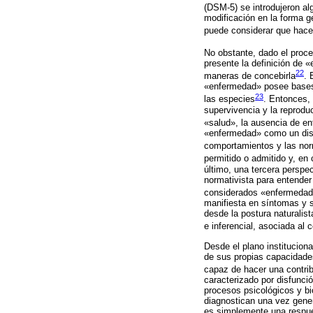
(DSM-5) se introdujeron al
modificación en la forma g
puede considerar que hacen
No obstante, dado el proces
presente la definición de «
22
maneras de concebirla
. 
«enfermedad» posee bases 
23
las especies
. Entonces, 
supervivencia y la reprodu
«salud», la ausencia de e
«enfermedad» como un dist
comportamientos y las nor
permitido o admitido y, en
último, una tercera perspec
normativista para entende
considerados «enfermeda
manifiesta en síntomas y s
desde la postura naturalis
e inferencial, asociada al
Desde el plano institucion
de sus propias capacidades
capaz de hacer una contri
caracterizado por disfunció
procesos psicológicos y bi
diagnostican una vez gener
es simplemente una respue