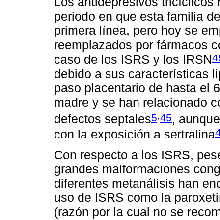
Los antidepresivos tricíclico
periodo en que esta familia d
primera línea, pero hoy se e
reemplazados por fármacos co
4
caso de los ISRS y los IRSN
debido a sus características li
paso placentario de hasta el 
madre y se han relacionado 
,
5
45
defectos septales
, aunque
con la exposición a sertralina
Con respecto a los ISRS, pese
grandes malformaciones congé
diferentes metanálisis han enc
uso de ISRS como la paroxeti
(razón por la cual no se reco