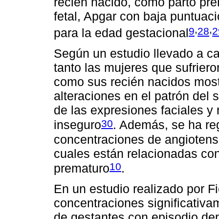
recién nacido, como parto pre
fetal, Apgar con baja puntuaci
,
,
9
28
2
para la edad gestacional
Según un estudio llevado a ca
tanto las mujeres que sufrier
como sus recién nacidos most
alteraciones en el patrón del 
de las expresiones faciales y
30
inseguro
. Además, se ha re
concentraciones de angiotensin
cuales están relacionadas con
10
prematuro
.
En un estudio realizado por Fi
concentraciones significativa
de gestantes con episodio de