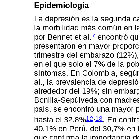
Epidemiología
La depresión es la segunda c
la morbilidad más común en la
7
por Bennet et al.
encontró qu
presentaron en mayor proporci
trimestre del embarazo (12%),
en el que solo el 7% de la po
síntomas. En Colombia, según
al., la prevalencia de depres
alrededor del 19%; sin embarg
Bonilla-Sepúlveda con madres
país, se encontró una mayor 
,
12
13
hasta el 32,8%
. En contr
40,1% en Perú, del 30,7% en
que confirma la importancia de