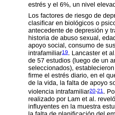
estrés y el 6%, un nivel eleva
Los factores de riesgo de de
clasificar en biológicos o psi
antecedente de depresión y tr
historia de abuso sexual, ed
apoyo social, consumo de sust
19
intrafamiliar
. Lancaster et a
de 57 estudios (luego de un a
seleccionados), establecieron
firme el estrés diario, en el 
de la vida, la falta de apoyo s
,
20
21
violencia intrafamiliar
. Po
realizado por Lam et al. revel
influyentes en la muestra est
la falta de planificación del e