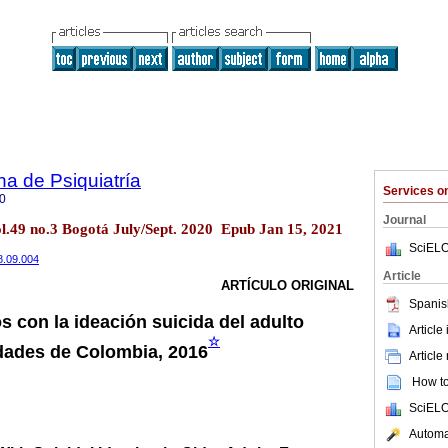
a de Psiquiatría
Services 
0
Journal
ol.49 no.3 Bogotá July/Sept. 2020 Epub Jan 15, 2021
SciELO
18.09.004
Article
ARTÍCULO ORIGINAL
Spanis
s con la ideación suicida del adulto
Article
☆
dades de Colombia, 2016
Article
How to 
SciELO
Automat