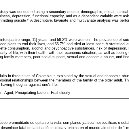
 study was conducted using a secondary source, demographic, social, clinical 
piness, depression, functional capacity, and as a dependent variable were as
mitting suicide?" A descriptive, bivariate and multivariate analysis was perf
nterquartile range, 11] years, and 58.2% were women. The prevalence of suic
e plans to end their lives, and 66.7% had tried at least once. A statistical 
ette consumption, alcohol and psychoactive substances, risk of depression, ha
uality of life, with their health, with their economic situation, as well as feeli
g family members, poor social support, sexual and economic abuse, and finall
adults in three cities of Colombia is explained by the sexual and economic abus
ersonal relationships between the members of the family of the older adult. Th
f having thoughts against one's life.
n; Aged; Precipitating factors; Frail elderly
deseo premeditado de quitarse la vida, con planes ya sea inespecíficos o deta
el desenlace fatal de la ideación suicida y origina en el mundo alrededor de 1 m