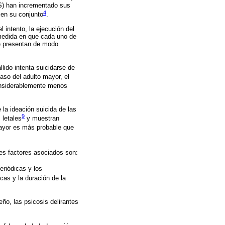
S) han incrementado sus
4
 en su conjunto
.
 intento, la ejecución del
 medida en que cada uno de
se presentan de modo
lido intenta suicidarse de
caso del adulto mayor, el
considerablemente menos
la ideación suicida de las
9
letales
y muestran
mayor es más probable que
les factores asociados son:
eriódicas y los
cas y la duración de la
eño, las psicosis delirantes