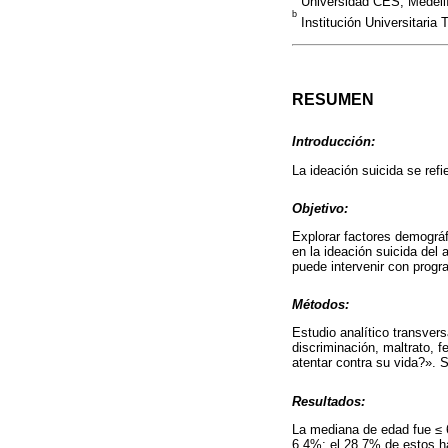
Universidad CES, Medell
b
Institución Universitaria
RESUMEN
Introducción:
La ideación suicida se ref
Objetivo:
Explorar factores demográf
en la ideación suicida del 
puede intervenir con progr
Métodos:
Estudio analítico transver
discriminación, maltrato, 
atentar contra su vida?». Se
Resultados:
La mediana de edad fue ≤ 69
6,4%; el 28,7% de estos h