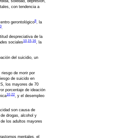
dida, soledad, depresión,
vitales, con tendencia a
8
centro gerontológico
, la
0
.
titud despreciativa de la
10
,
15
,
16
dades sociales
, la
ación del suicidio, un
l riesgo de morir por
riesgo de suicido en
OPS, los mayores de 70
or porcentaje de ideación
10
,
22
mica
, y el desempleo
pacidad son causa de
 de drogas, alcohol y
% de los adultos mayores
trastornos mentales, el