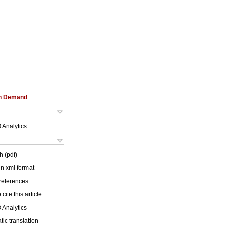
on Demand
 Analytics
h (pdf)
 in xml format
 references
cite this article
 Analytics
ic translation