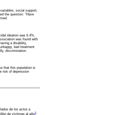
variables, social support,
ked the question: "Have
ormed.
idal ideation was 6.4%,
association was found with
ving a disability,
ng unhappy, bad treatment
y, discrimination.
e that this population is
e risk of depression
llados de los actos a
3
illón de víctimas al año
,