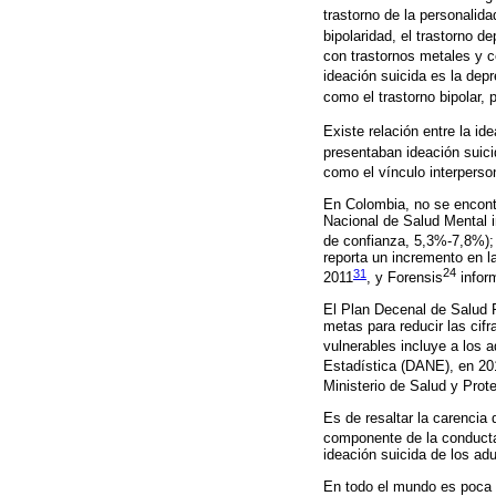
trastorno de la personalida
bipolaridad, el trastorno d
con trastornos metales y 
ideación suicida es la dep
como el trastorno bipolar,
Existe relación entre la ide
presentaban ideación suici
como el vínculo interperson
En Colombia, no se encontr
Nacional de Salud Mental i
de confianza, 5,3%-7,8%);
reporta un incremento en l
31
24
2011
, y Forensis
infor
El Plan Decenal de Salud 
metas para reducir las cifr
vulnerables incluye a los
Estadística (DANE), en 201
Ministerio de Salud y Prot
Es de resaltar la carencia
componente de la conducta
ideación suicida de los ad
En todo el mundo es poca l