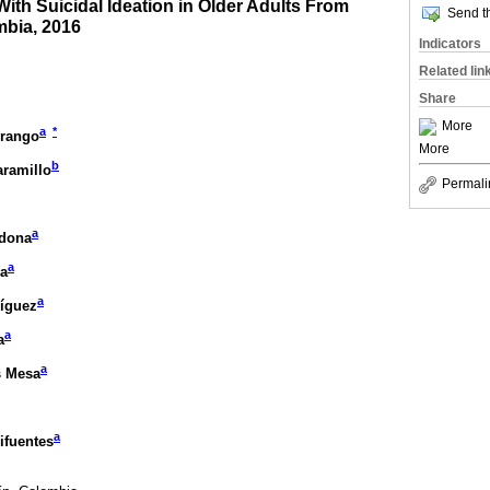
ith Suicidal Ideation in Older Adults From
Send th
mbia, 2016
Indicators
Related lin
Share
More
a
*
Arango
More
b
aramillo
Permali
a
rdona
a
na
a
ríguez
a
a
a
s Mesa
a
ifuentes