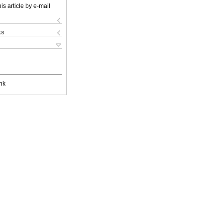
is article by e-mail
ks
nk