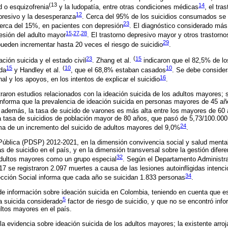
(13
14
d o esquizofrenia
y la ludopatía, entre otras condiciones médicas
, el tra
12
epresivo y la desesperanza
. Cerca del 95% de los suicidios consumados se 
23
cerca del 15%, en pacientes con depresión
. El diagnóstico considerado má
15
,
27
,
28
resión del adulto mayor
. El trastorno depresivo mayor y otros trastorn
29
 pueden incrementar hasta 20 veces el riesgo de suicidio
.
23
(
15
ación suicida y el estado civil
. Zhang et al.
indicaron que el 82,5% de lo
15
(
10
10
da
y Handley et al.
, que el 68,8% estaban casados
. Se debe consider
16
al y los apoyos, en los intentos de explicar el suicidio
.
aron estudios relacionados con la ideación suicida de los adultos mayores; 
nforma que la prevalencia de ideación suicida en personas mayores de 45 año
 además, la tasa de suicido de varones es más alta entre los mayores de 60
a tasa de suicidios de población mayor de 80 años, que pasó de 5,73/100.000
24
ma de un incremento del suicido de adultos mayores del 9,0%
.
Pública (PDSP) 2012-2021, en la dimensión convivencia social y salud menta
as de suicidio en el país, y en la dimensión transversal sobre la gestión difer
32
 adultos mayores como un grupo especial
. Según el Departamento Administra
7 se registraron 2.097 muertes a causa de las lesiones autoinfligidas intenc
34
ección Social informa que cada año se suicidan 1.833 personas
.
 de información sobre ideación suicida en Colombia, teniendo en cuenta que 
5
 suicida considerado
factor de riesgo de suicidio, y que no se encontró info
ultos mayores en el país.
a evidencia sobre ideación suicida de los adultos mayores; la existente arroj