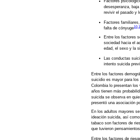
Factores psicológi
desesperanza, baja
revivir el pasado y
Factores familiares
10
,
falta de cónyuge
Entre los factores s
sociedad hacia el ad
edad, el sexo y la 
Las conductas suici
intento suicida previ
Entre los factores demográ
suicidio es mayor para los
Colombia lo presentan los
años tienen más probabilid
suicida se observa en qui
presentó una asociación po
En los adultos mayores se 
ideación suicida, así como
tabaco son factores de ries
que tuvieron pensamientos 
Entre los factores de ries