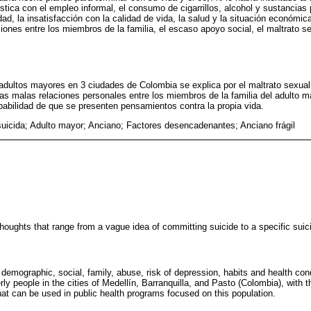
tica con el empleo informal, el consumo de cigarrillos, alcohol y sustancias 
ad, la insatisfacción con la calidad de vida, la salud y la situación económica,
ciones entre los miembros de la familia, el escaso apoyo social, el maltrato s
 adultos mayores en 3 ciudades de Colombia se explica por el maltrato sexua
as malas relaciones personales entre los miembros de la familia del adulto ma
abilidad de que se presenten pensamientos contra la propia vida.
suicida; Adulto mayor; Anciano; Factores desencadenantes; Anciano frágil
 thoughts that range from a vague idea of committing suicide to a specific suic
demographic, social, family, abuse, risk of depression, habits and health con
erly people in the cities of Medellín, Barranquilla, and Pasto (Colombia), with th
hat can be used in public health programs focused on this population.