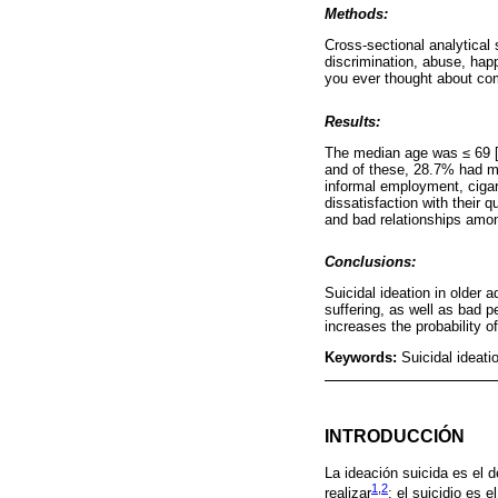
Methods:
Cross-sectional analytical
discrimination, abuse, hap
you ever thought about com
Results:
The median age was ≤ 69 [i
and of these, 28.7% had mad
informal employment, cigar
dissatisfaction with their q
and bad relationships amon
Conclusions:
Suicidal ideation in older 
suffering, as well as bad p
increases the probability o
Keywords:
Suicidal ideatio
INTRODUCCIÓN
La ideación suicida es el 
1
,
2
realizar
; el suicidio es 