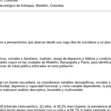
ín, Colombia
 Tecnológico de Antioquia, Medellín, Colombia
iere a pensamientos que abarcan desde una vaga idea de suicidarse a un plan 
icos, sociales y familiares, maltrato, riesgo de depresión y hábitos y condici
adulto mayor en las ciudades de Medellín, Barranquilla y Pasto, para identific
amas de salud pública enfocados en esta población.
sal con fuente secundaria; se consideraron variables demográficas, sociales y 
felicidad, depresión y capacidad funcional, y como variable dependiente, la p
 realizaron análisis descriptivo, bivariable y multivariable.
 (intervalo intercuartílico, 11) años; el 58,2% eran mujeres; la prevalencia d
abía hecho planes para terminar con su vida y el 66,7% lo había intentado a