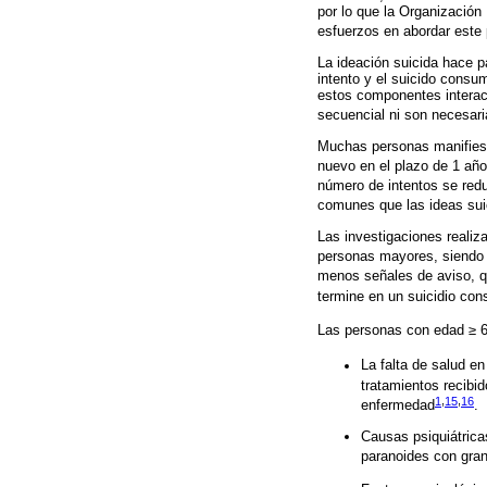
por lo que la Organizació
esfuerzos en abordar este 
La ideación suicida hace pa
intento y el suicido consu
estos componentes interact
secuencial ni son necesari
Muchas personas manifiesta
nuevo en el plazo de 1 año
número de intentos se red
comunes que las ideas sui
Las investigaciones realiz
personas mayores, siendo 
menos señales de aviso, qu
termine en un suicidio co
Las personas con edad ≥ 60
La falta de salud en
tratamientos recibi
1
,
15
,
16
enfermedad
.
Causas psiquiátricas
paranoides con gran