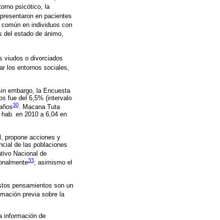
storno psicótico, la
presentaron en pacientes
s común en individuos con
os del estado de ánimo,
s viudos o divorciados
ar los entornos sociales,
sin embargo, la Encuesta
s fue del 6,5% (intervalo
30
 años
. Macana Tuta
 hab. en 2010 a 6,04 en
l, propone acciones y
encial de las poblaciones
tivo Nacional de
33
ionalmente
; asimismo el
estos pensamientos son un
rmación previa sobre la
a información de