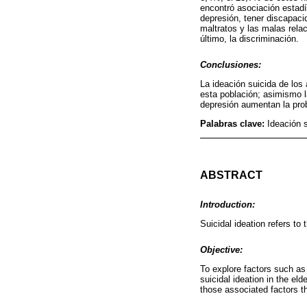
encontró asociación estadís
depresión, tener discapacid
maltratos y las malas rela
último, la discriminación.
Conclusiones:
La ideación suicida de los
esta población; asimismo l
depresión aumentan la prob
Palabras clave:
Ideación 
ABSTRACT
Introduction:
Suicidal ideation refers to
Objective:
To explore factors such as 
suicidal ideation in the eld
those associated factors t