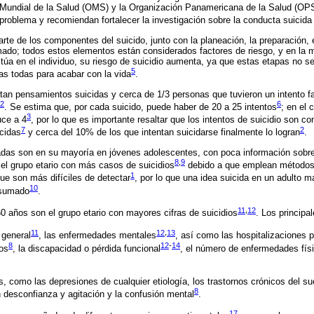
n Mundial de la Salud (OMS) y la Organización Panamericana de la Salud (OP
problema y recomiendan fortalecer la investigación sobre la conducta suicida
rte de los componentes del suicido, junto con la planeación, la preparación, el
mado; todos estos elementos están considerados factores de riesgo, y en la
úa en el individuo, su riesgo de suicidio aumenta, ya que estas etapas no 
5
as todas para acabar con la vida
.
n pensamientos suicidas y cerca de 1/3 personas que tuvieron un intento fal
2
6
. Se estima que, por cada suicido, puede haber de 20 a 25 intentos
; en el 
3
uce a 4
, por lo que es importante resaltar que los intentos de suicidio son 
7
2
cidas
y cerca del 10% de los que intentan suicidarse finalmente lo logran
.
adas son en su mayoría en jóvenes adolescentes, con poca información sobre 
8
,
9
el grupo etario con más casos de suicidios
debido a que emplean métodos 
1
e son más difíciles de detectar
, por lo que una idea suicida en un adulto 
10
nsumado
.
11
,
12
 años son el grupo etario con mayores cifras de suicidios
. Los principa
11
12
,
13
 general
, las enfermedades mentales
, así como las hospitalizaciones p
8
12
-
14
dos
, la discapacidad o pérdida funcional
, el número de enfermedades físi
, como las depresiones de cualquier etiología, los trastornos crónicos del su
8
 desconfianza y agitación y la confusión mental
.
17