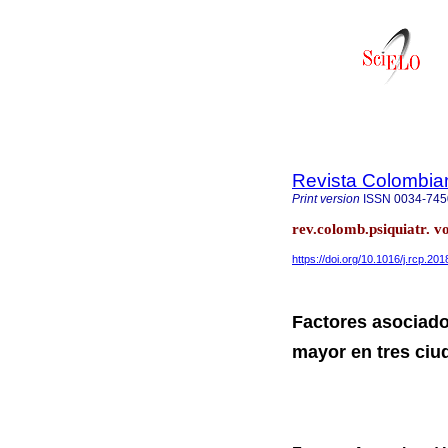
Revista Colombian
Print version
ISSN
0034-745
rev.colomb.psiquiatr. v
https://doi.org/10.1016/j.rcp.20
Factores asociado
mayor en tres ciu