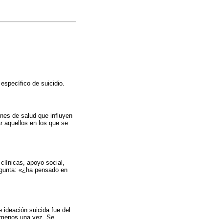
específico de suicidio.
ones de salud que influyen
ar aquellos en los que se
clínicas, apoyo social,
regunta: «¿ha pensado en
e ideación suicida fue del
l menos una vez. Se