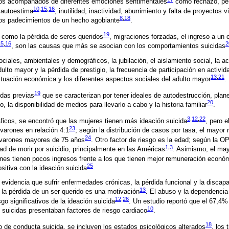
cos acompañados de diferentes emociones sentimentales
como rechazo, per
10
,
15
,
16
 autoestima
, inutilidad, inactividad, aburrimiento y falta de proyectos 
8
,
18
 los padecimientos de un hecho agobiante
.
19
, como la pérdida de seres queridos
, migraciones forzadas, el ingreso a un 
15
,
16
2
, son las causas que más se asocian con los comportamientos suicidas
ociales, ambientales y demográficos, la jubilación, el aislamiento social, la ac
ulto mayor y la pérdida de prestigio, la frecuencia de participación en activi
13
,
21
situación económica y los diferentes aspectos sociales del adulto mayor
.
19
das previas
que se caracterizan por tener ideales de autodestrucción, plane
20
o, la disponibilidad de medios para llevarlo a cabo y la historia familiar
.
3
,
12
,
22
ficos, se encontró que las mujeres tienen más ideación suicida
, pero e
23
 varones en relación 4:1
; según la distribución de casos por tasa, el mayor 
24
 varones mayores de 75 años
. Otro factor de riesgo es la edad; según la 
1
,
3
ad de morir por suicidio, principalmente en las Américas
. Asimismo, el may
enes tienen pocos ingresos frente a los que tienen mejor remuneración econó
25
sitiva con la ideación suicida
.
evidencia que sufrir enfermedades crónicas, la pérdida funcional y la disca
13
 la pérdida de un ser querido es una motivación
. El abuso y la dependencia
12
,
26
go significativos de la ideación suicida
. Un estudio reportó que el 67,4
10
suicidas presentaban factores de riesgo cardiaco
.
18
go de conducta suicida, se incluyen los estados psicológicos alterados
, los 